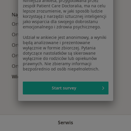
Niniejsza ankieta, przygotowana przez
Więcej w kategorii: Najczęście leczone chorob
zespół Patient Care Doctoralia, ma na celu
lepsze zrozumienie, w jaki sposób ludzie
Najpopularniejsze ubezpieczenia
korzystają z narzędzi sztucznej inteligencji
jako wsparcia dla swojego dobrostanu
Ortopedzi z Medicover w Warszawie
emocjonalnego i zdrowia psychicznego.
Ortopedzi z Allianz w Warszawie
Udział w ankiecie jest anonimowy, a wyniki
będą analizowane i prezentowane
Ortopedzi z INTER Polska w Warszawie
wyłącznie w formie zbiorczej. Pytania
dotyczące nastolatków są skierowane
Ortopedzi z Signal Iduna w Warszawie
wyłącznie do rodziców lub opiekunów
prawnych. Nie zbieramy informacji
Ortopedzi z Compensa w Warszawie
bezpośrednio od osób niepełnoletnich.
Więcej (11)
Więcej w kategorii: Najpopularniejsze ubezpi
Start survey
Serwis