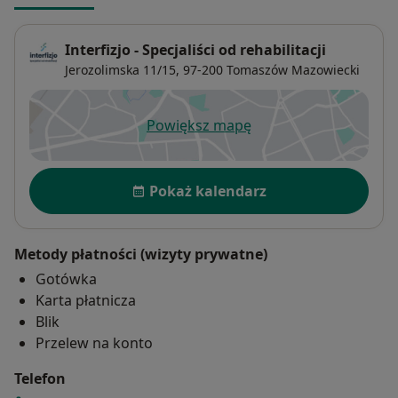
Interfizjo - Specjaliści od rehabilitacji
Jerozolimska 11/15,
97-200
Tomaszów Mazowiecki
Powiększ mapę
otwiera się w nowej karcie
Dostępność
Pokaż kalendarz
Metody płatności (wizyty prywatne)
Gotówka
Karta płatnicza
Blik
Przelew na konto
Telefon