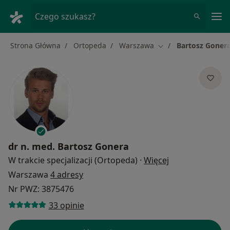
Me
Czego szukasz?
Strona Główna
Ortopeda
Warszawa
Bartosz Goner
Zmień miasto
dr n. med.
Bartosz Gonera
O specjalizacja
W trakcie specjalizacji (Ortopeda)
·
Więcej
Warszawa
4 adresy
Nr PWZ: 3875476
33 opinie