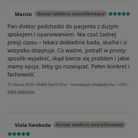
Marcin
Numer telefonu zweryfikowany
M
Pan doktor podchodzi do pacjenta z dużym
spokojem i opanowaniem. Nie czuć żadnej
presji czasu – lekarz dokładnie bada, słucha i o
wszystko dopytuje. Co ważne, potrafi w prosty
sposób wyjaśnić, skąd bierze się problem i jakie
mamy opcje, żeby go rozwiązać. Pełen konkret i
fachowość.
21 marca 2026
•
Małek Sport Clinic
•
konsultacja ortopedyczna + USG
•
w opinii użytkownika Marcin
zgłoś nadużycie
Viola Swoboda
Numer telefonu zweryfikowany
V