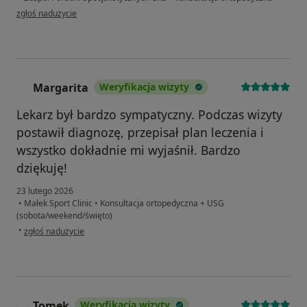
w opinii użytkownika Ola M
zgłoś nadużycie
Margarita
Weryfikacja wizyty
M
Lekarz był bardzo sympatyczny. Podczas wizyty
postawił diagnozę, przepisał plan leczenia i
wszystko dokładnie mi wyjaśnił. Bardzo
dziękuję!
23 lutego 2026
•
Małek Sport Clinic
•
Konsultacja ortopedyczna + USG
(sobota/weekend/święto)
w opinii użytkownika Margarita
•
zgłoś nadużycie
Tomek
Weryfikacja wizyty
T