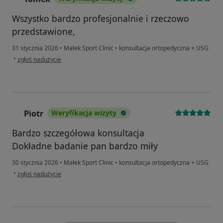
Wszystko bardzo profesjonalnie i rzeczowo
przedstawione,
31 stycznia 2026
•
Małek Sport Clinic
•
konsultacja ortopedyczna + USG
w opinii użytkownika Tomek
•
zgłoś nadużycie
Piotr
Weryfikacja wizyty
P
Bardzo szczegółowa konsultacja
Dokładne badanie pan bardzo miły
30 stycznia 2026
•
Małek Sport Clinic
•
konsultacja ortopedyczna + USG
w opinii użytkownika Piotr
•
zgłoś nadużycie