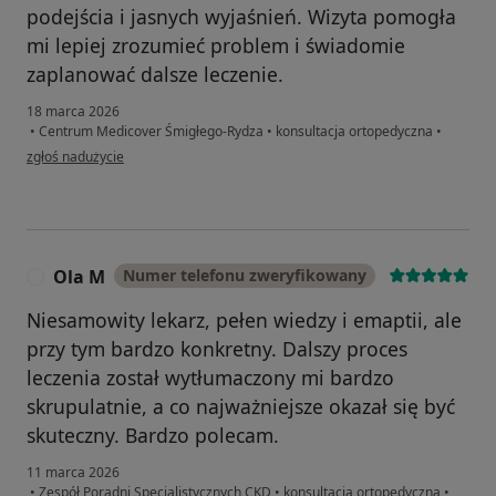
podejścia i jasnych wyjaśnień. Wizyta pomogła
mi lepiej zrozumieć problem i świadomie
zaplanować dalsze leczenie.
18 marca 2026
•
Centrum Medicover Śmigłego-Rydza
•
konsultacja ortopedyczna
•
w opinii użytkownika Viola Swoboda
zgłoś nadużycie
Ola M
Numer telefonu zweryfikowany
O
Niesamowity lekarz, pełen wiedzy i emaptii, ale
przy tym bardzo konkretny. Dalszy proces
leczenia został wytłumaczony mi bardzo
skrupulatnie, a co najważniejsze okazał się być
skuteczny. Bardzo polecam.
11 marca 2026
•
Zespół Poradni Specjalistycznych CKD
•
konsultacja ortopedyczna
•