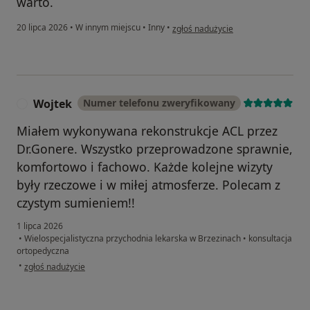
warto.
w opinii użytkownika Zuzanna
20 lipca 2026
•
W innym miejscu
•
Inny
•
zgłoś nadużycie
Wojtek
Numer telefonu zweryfikowany
W
Miałem wykonywana rekonstrukcje ACL przez
Dr.Gonere. Wszystko przeprowadzone sprawnie,
komfortowo i fachowo. Każde kolejne wizyty
były rzeczowe i w miłej atmosferze. Polecam z
czystym sumieniem!!
1 lipca 2026
•
Wielospecjalistyczna przychodnia lekarska w Brzezinach
•
konsultacja
ortopedyczna
w opinii użytkownika Wojtek
•
zgłoś nadużycie