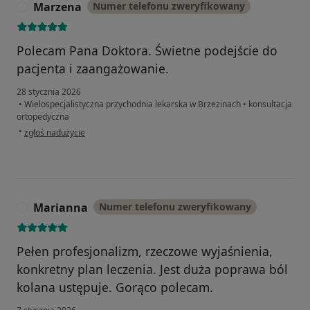
Marzena
Numer telefonu zweryfikowany
M
Polecam Pana Doktora. Świetne podejście do
pacjenta i zaangażowanie.
28 stycznia 2026
•
Wielospecjalistyczna przychodnia lekarska w Brzezinach
•
konsultacja
ortopedyczna
w opinii użytkownika Marzena
•
zgłoś nadużycie
Marianna
Numer telefonu zweryfikowany
M
Pełen profesjonalizm, rzeczowe wyjaśnienia,
konkretny plan leczenia. Jest duża poprawa ból
kolana ustępuje. Gorąco polecam.