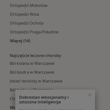
Ortopedzi Mokotów
Ortopedzi Wola
Ortopedzi Ochota
Ortopedzi Praga-Południe
Więcej (14)
Więcej w kategorii: Ortopedzi w pobliżu
Najczęście leczone choroby
Ból kolana w Warszawie
Ból biodra w Warszawie
łokieć tenisisty w Warszawie
Ból barku w Warszawie
Dobrostan emocjonalny i
Choroby zwyrodnieniowe w Warszawie
sztuczna inteligencja
Więcej (15)