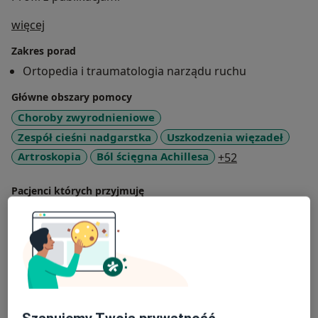
O mnie
więcej
Zakres porad
Ortopedia i traumatologia narządu ruchu
Główne obszary pomocy
Choroby zwyrodnieniowe
Zespół cieśni nadgarstka
Uszkodzenia więzadeł
a11y_sr_more_
Artroskopia
Ból ścięgna Achillesa
+52
Pacjenci których przyjmuję
Dorośli (Tylko pod niektórymi adresami)
Dzieci w wieku od 12 lat (Tylko pod niektórymi
adresami)
Rodzaje konsultacji
Stacjonarne
Zobacz lokalizacje (2)