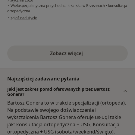
7 stycznia 2026
•
Wielospecjalistyczna przychodnia lekarska w Brzezinach
•
konsultacja
ortopedyczna
w opinii użytkownika Marianna
•
zgłoś nadużycie
Zobacz więcej
opinie powyżej
Najczęściej zadawane pytania
Jaki jest zakres porad oferowanych przez Bartosz
Gonera?
Bartosz Gonera to w trakcie specjalizacji (ortopeda).
Na podstawie swojego doświadczenia i
wykształcenia Bartosz Gonera oferuje usługi takie
jak: konsultacja ortopedyczna + USG, Konsultacja
ortopedyczna + USG (sobota/weekend/święto),