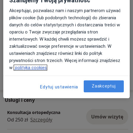
Szanujemy Twoją prywatność
Zdjęcia i filmy
Akceptując, pozwalasz nam i naszym partnerom używać
plików cookie (lub podobnych technologii) do zbierania
danych do celów statystycznych i dostarczania treści w
oparciu o Twoje zwyczaje przeglądania stron
internetowych. W każdej chwili możesz sprawdzić i
zaktualizować swoje preferencje w ustawieniach. W
ustawieniach znajdziesz również linki do polityk
Zobacz galerię (5)
prywatności stron trzecich. Więcej informacji znajdziesz
w
polityka cookies
Pokaż więcej
o doświadczeniu
Zaakceptuj
Edytuj ustawienia
Usługi i ceny
Konsultacja ortopedyczna
Umów wizytę
Od 250 zł
Szczegóły