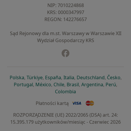
NIP: ⁠7010224868
KRS: ⁠0000347997
REGON: ⁠142276657
Sąd Rejonowy dla m.st. Warszawy w Warszawie XII
Wydział Gospodarczy KRS
Facebook
otwiera się w nowej karcie
otwiera się w nowej karcie
otwiera się w nowej karcie
otwiera się w nowej karcie
otwiera się w nowej karci
otwiera się
otwi
Polska
,
Türkiye
,
España
,
Italia
,
Deutschland
,
Česko
,
otwiera się w nowej karcie
otwiera się w nowej karcie
otwiera się w nowej karcie
otwiera się w nowej kar
otwiera się 
otwier
Portugal
,
México
,
Chile
,
Brasil
,
Argentina
,
Perú
,
otwiera się w nowej karc
Colombia
Płatności kartą
ROZPORZĄDZENIE (UE) 2022/2065 (DSA) art. 24:
15.395.179 użytkowników/miesiąc - Czerwiec 2026