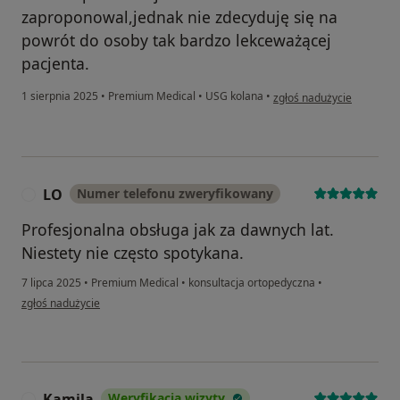
zaproponowal,jednak nie zdecyduję się na
powrót do osoby tak bardzo lekceważącej
pacjenta.
w opinii użytkownika Gra
1 sierpnia 2025
•
Premium Medical
•
USG kolana
•
zgłoś nadużycie
LO
Numer telefonu zweryfikowany
L
Profesjonalna obsługa jak za dawnych lat.
Niestety nie często spotykana.
7 lipca 2025
•
Premium Medical
•
konsultacja ortopedyczna
•
w opinii użytkownika LO
zgłoś nadużycie
Kamila
Weryfikacja wizyty
K