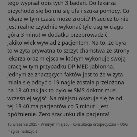
tego wypisał opis tych 3 badań. Do lekarza
przychodzi się bo mu się ufa i szuka pomocy. Co
lekarz w tym czasie może zrobić? Przecież to nie
jest realne czytelnie wykonać tyle usg w ciągu
góra 3 minut w dodatku przeprowadzić
jakikolwiek wywiad z pacjentem. Na to, że była
to wizyta prywatna to szczyt chamstwa ze strony
lekarza oraz miejsca w którym wykonuje swoją
pracę w tym przypadku DP MED Jabłonna.
Jednym ze znaczących faktów jest to że wizyta
miała się odbyć o 19 nagle została przełożona
na 18.40 tak jak to było w SMS doktor musi
wcześniej wyjść. Na miejscu okazuje się że od
tej 18.40 ma pacjentów co 5 minut i jest
opóźnienie. Zero szacunku dla pacjenta!
10 września 2025
•
W innym miejscu
•
konsultacja ortopedyczna + USG
w opinii użytkownika Klaudia
•
zgłoś nadużycie