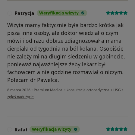
Patrycja
Weryfikacja wizyty
P
Wizyta mamy faktycznie była bardzo krótka jak
piszą inne osoby, ale doktor wiedział o czym
mówi i od razu dobrze zdiagnozował a mama
cierpiała od tygodnia na ból kolana. Osobiście
nie zależy mi na długim siedzeniu w gabinecie,
ponieważ najważniejsze żeby lekarz był
fachowcem a nie godzinę rozmawiał o niczym.
Polecam dr Pawelca.
8 marca 2026
•
Premium Medical
•
konsultacja ortopedyczna + USG
•
w opinii użytkownika Patrycja
zgłoś nadużycie
Rafał
Weryfikacja wizyty
R