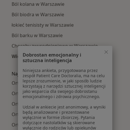
Ból kolana w Warszawie
Ból biodra w Warszawie
łokieć tenisisty w Warszawie
Ból barku w Warszawie
Choroby zwyrodnieniowe w Warszawie
Dobrostan emocjonalny i
Więcej (15)
sztuczna inteligencja
Więcej w kategorii: Najczęście leczone chorob
Niniejsza ankieta, przygotowana przez
Najpopularniejsze ubezpieczenia
zespół Patient Care Doctoralia, ma na celu
lepsze zrozumienie, w jaki sposób ludzie
Ortopedzi z Medicover w Warszawie
korzystają z narzędzi sztucznej inteligencji
jako wsparcia dla swojego dobrostanu
Ortopedzi z Allianz w Warszawie
emocjonalnego i zdrowia psychicznego.
Ortopedzi z INTER Polska w Warszawie
Udział w ankiecie jest anonimowy, a wyniki
będą analizowane i prezentowane
Ortopedzi z Signal Iduna w Warszawie
wyłącznie w formie zbiorczej. Pytania
dotyczące nastolatków są skierowane
Ortopedzi z Compensa w Warszawie
wyłącznie do rodziców lub opiekunów