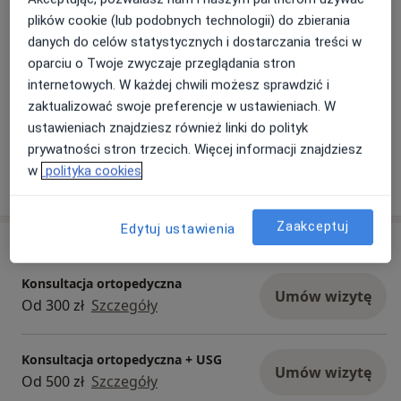
na najwyższym poziomie i działania w zakresie
plików cookie (lub podobnych technologii) do zbierania
promocji zdrowia. Lekarze Premium Medical
Dowiedz się więcej
danych do celów statystycznych i dostarczania treści w
wybiorą najlepszą metodę leczenia. Na każdym
26/07/2025
oparciu o Twoje zwyczaje przeglądania stron
etapie będą również służyć radą i wsparciem.
internetowych. W każdej chwili możesz sprawdzić i
Wszystkich pacjentów traktujemy poważnie, z
zaktualizować swoje preferencje w ustawieniach. W
szacunkiem i zainteresowaniem, a każdy przejaw
ustawieniach znajdziesz również linki do polityk
troski o zdrowie uważamy za godny uwagi.
prywatności stron trzecich. Więcej informacji znajdziesz
Serdecznie zapraszamy do Premium Medical!
w
polityka cookies
Zaakceptuj
Edytuj ustawienia
Usługi i ceny
Konsultacja ortopedyczna
Umów wizytę
Od 300 zł
Szczegóły
Konsultacja ortopedyczna + USG
Umów wizytę
Od 500 zł
Szczegóły