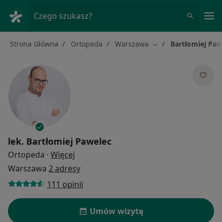
Me
Czego szukasz?
Strona Główna
Ortopeda
Warszawa
Bartłomiej Paw
Zmień miasto
lek.
Bartłomiej Pawelec
O specjalizacjach
Ortopeda
·
Więcej
Warszawa
2 adresy
111 opinii
Umów wizytę