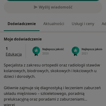
Wyślij wiadomość
Doświadczenie
Aktualności
Usługi i ceny
Ad
Moje doświadczenie
1
Edukacja
Specjalista z zakresu ortopedii oraz radiologii stawów
kolanowych, biodrowych, skokowych i łokciowych u
dzieci i dorosłych.
Głównie zajmuje się diagnostyką i leczeniem zaburzeń
układu mięśniowo – szkieletowego, poradnią
preluksacyjną oraz poradami z zaburzeniami
O mnie
wrodzonymi stóp dziecięcych i wadami postawy.
więcej