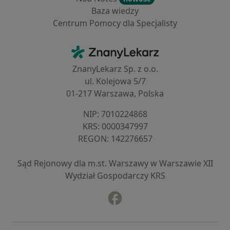
Baza wiedzy
Centrum Pomocy dla Specjalisty
Kontakt
ZnanyLekarz - Strona główna
ZnanyLekarz Sp. z o.o.
ul. Kolejowa 5/7
01-217 Warszawa, Polska
NIP: ⁠7010224868
KRS: ⁠0000347997
REGON: ⁠142276657
Sąd Rejonowy dla m.st. Warszawy w Warszawie XII
Wydział Gospodarczy KRS
Facebook
otwiera się w nowej karcie