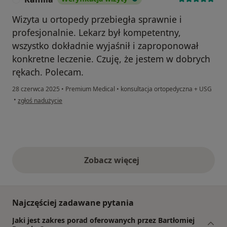
Wizyta u ortopedy przebiegła sprawnie i
profesjonalnie. Lekarz był kompetentny,
wszystko dokładnie wyjaśnił i zaproponował
konkretne leczenie. Czuję, że jestem w dobrych
rękach. Polecam.
28 czerwca 2025
•
Premium Medical
•
konsultacja ortopedyczna + USG
w opinii użytkownika Kamila
•
zgłoś nadużycie
Zobacz więcej
opinie powyżej
Najczęściej zadawane pytania
Jaki jest zakres porad oferowanych przez Bartłomiej