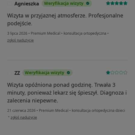
Agnieszka
Weryfikacja wizyty
A
Wizyta w przyjaznej atmosferze. Profesjonalne
podejście.
3 lipca 2026
•
Premium Medical
•
konsultacja ortopedyczna
•
w opinii użytkownika Agnieszka
zgłoś nadużycie
ZZ
Weryfikacja wizyty
Z
Wizyta opóźniona ponad godzinę. Trwała 3
minuty, ponieważ lekarz się śpieszył. Diagnoza i
zalecenia niepewne.
21 czerwca 2026
•
Premium Medical
•
konsultacja ortopedyczna dzieci
w opinii użytkownika ZZ
•
zgłoś nadużycie