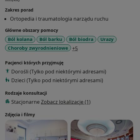
Zakres porad
Jest absolwentem Wydziału Wojskowego w Łodzi.
Ortopedia i traumatologia narządu ruchu
Karierę zawodową rozpoczynał w Oddziale
Główne obszary pomocy
Ortopedyczno – Urazowym w Wojewódzkim Szpitalu
Ból kolana
Ból barku
Ból biodra
Urazy
Zespolonym w Płocku. Obecnie pracuje w Klinice
a11y_sr_more_diseases
Choroby zwyrodnieniowe
+5
Chirurgii Urazowej Narządu Ruchu i Ortopedii CMKP w
Otwocku pod kierownictwem Prof. dr hab. n. med.
Pacjenci których przyjmuję
Stanisława Pomianowskiego oraz na Oddziale
Dorośli (Tylko pod niektórymi adresami)
Chirurgii Urazowo – Ortopedycznej w Garwolinie.
Dzieci (Tylko pod niektórymi adresami)
Uczestnik sympozjów, kursów krajowych i
Rodzaje konsultacji
zagranicznych potwierdzonych certyfikatami
Stacjonarne
Zobacz lokalizacje (1)
uczestnictwa.
Zdjęcia i filmy
W Premium Medical lek. Bartłomiej Pawelec zajmuje
się wykonywaniem badań USG (stawu kolanowego,
łokciowego, skokowego, barkowego, biodrowego,