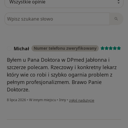
Szukaj w opiniach
Michał
Numer telefonu zweryfikowany
M
Byłem u Pana Doktora w DPmed Jabłonna i
szczerze polecam. Rzeczowy i konkretny lekarz
który wie co robi i szybko ogarnia problem z
pełnym profesjonalizmem. Brawo Panie
Doktorze.
w opinii użytkownika Michał
8 lipca 2026
•
W innym miejscu
•
Inny
•
zgłoś nadużycie