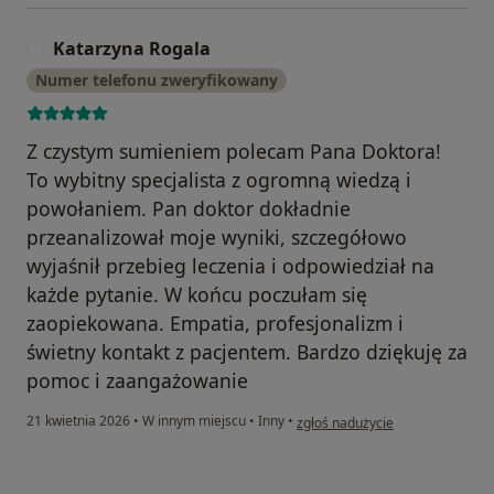
Katarzyna Rogala
K
Numer telefonu zweryfikowany
Z czystym sumieniem polecam Pana Doktora!
To wybitny specjalista z ogromną wiedzą i
powołaniem. Pan doktor dokładnie
przeanalizował moje wyniki, szczegółowo
wyjaśnił przebieg leczenia i odpowiedział na
każde pytanie. W końcu poczułam się
zaopiekowana. Empatia, profesjonalizm i
świetny kontakt z pacjentem. Bardzo dziękuję za
pomoc i zaangażowanie
w opinii użytkownika Katarzyna 
21 kwietnia 2026
•
W innym miejscu
•
Inny
•
zgłoś nadużycie