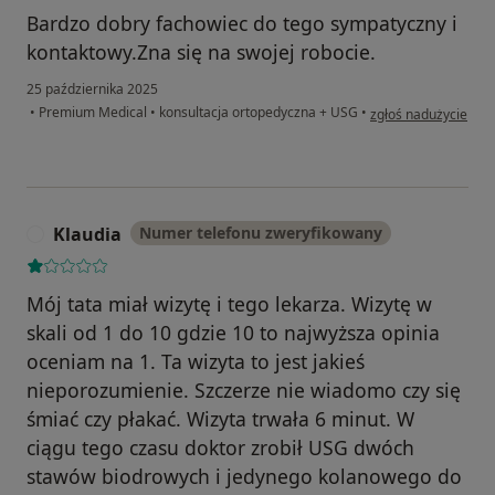
Bardzo dobry fachowiec do tego sympatyczny i
kontaktowy.Zna się na swojej robocie.
25 października 2025
w opinii użytkownika
•
Premium Medical
•
konsultacja ortopedyczna + USG
•
zgłoś nadużycie
Klaudia
Numer telefonu zweryfikowany
K
Mój tata miał wizytę i tego lekarza. Wizytę w
skali od 1 do 10 gdzie 10 to najwyższa opinia
oceniam na 1. Ta wizyta to jest jakieś
nieporozumienie. Szczerze nie wiadomo czy się
śmiać czy płakać. Wizyta trwała 6 minut. W
ciągu tego czasu doktor zrobił USG dwóch
stawów biodrowych i jedynego kolanowego do