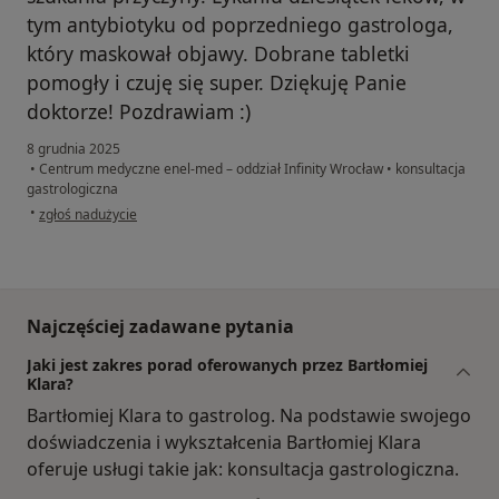
tym antybiotyku od poprzedniego gastrologa,
który maskował objawy. Dobrane tabletki
pomogły i czuję się super. Dziękuję Panie
doktorze! Pozdrawiam :)
8 grudnia 2025
•
Centrum medyczne enel-med – oddział Infinity Wrocław
•
konsultacja
gastrologiczna
w opinii użytkownika Marta Zatorska
•
zgłoś nadużycie
Najczęściej zadawane pytania
Jaki jest zakres porad oferowanych przez Bartłomiej
Klara?
Bartłomiej Klara to gastrolog. Na podstawie swojego
doświadczenia i wykształcenia Bartłomiej Klara
oferuje usługi takie jak: konsultacja gastrologiczna.