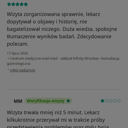
Wizyta zorganizowana sprawnie, lekarz
dopytywał o objawy i historię, nie
bagatelizował niczego. Duża wiedza, spokojne
tłumaczenie wyników badań. Zdecydowanie
polecam.
17 lipca 2026
•
Centrum medyczne enel-med – oddział Infinity Wrocław
•
konsultacja
gastrologiczna
w opinii użytkownika Michał Janicki
•
zgłoś nadużycie
MM
Weryfikacja wizyty
M
Wizyta trwała mniej niż 5 minut. Lekarz
kilkukrotnie przerywał mi w trakcie próby
przedstawienia problemów oraz stylu życia.