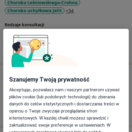
Choroba Leśniowskiego-Crohna
a11y_sr_more_diseases
Choroba uchyłkowa jelit
+34
Rodzaje konsultacji
Stacjonarne
Zobacz lokalizacje (2)
Pokaż więcej
o doświadczeniu
Usługi i ceny
Szanujemy Twoją prywatność
Konsultacja gastrologiczna
Akceptując, pozwalasz nam i naszym partnerom używać
280 zł - 355 zł
Szczegóły
plików cookie (lub podobnych technologii) do zbierania
danych do celów statystycznych i dostarczania treści w
oparciu o Twoje zwyczaje przeglądania stron
W jaki sposób ustalane są ceny?
internetowych. W każdej chwili możesz sprawdzić i
zaktualizować swoje preferencje w ustawieniach. W