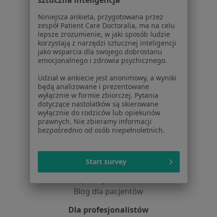
Jak działają wyniki wyszukiwania
Dostępność
Niniejsza ankieta, przygotowana przez
zespół Patient Care Doctoralia, ma na celu
O nas
lepsze zrozumienie, w jaki sposób ludzie
Praca
Rekrutujemy!
korzystają z narzędzi sztucznej inteligencji
Partnerzy
jako wsparcia dla swojego dobrostanu
emocjonalnego i zdrowia psychicznego.
Centrum prasowe
Kontakt
Udział w ankiecie jest anonimowy, a wyniki
będą analizowane i prezentowane
Dla pacjentów
wyłącznie w formie zbiorczej. Pytania
dotyczące nastolatków są skierowane
Lekarze
wyłącznie do rodziców lub opiekunów
Placówki medyczne
prawnych. Nie zbieramy informacji
bezpośrednio od osób niepełnoletnich.
Pytania i odpowiedzi
Usługi i zabiegi
Choroby
Start survey
Pomoc
Aplikacje mobilne
Blog dla pacjentów
Dla profesjonalistów