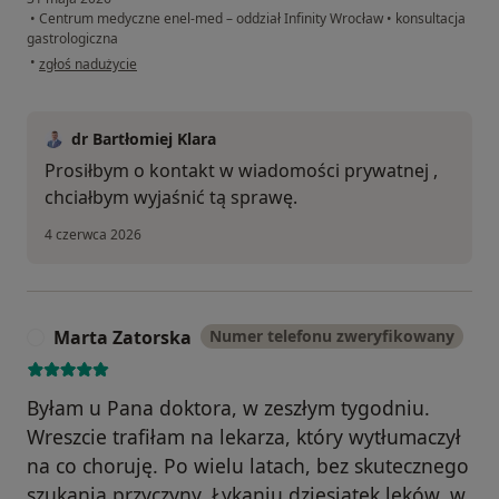
•
Centrum medyczne enel-med – oddział Infinity Wrocław
•
konsultacja
gastrologiczna
w opinii użytkownika MM
•
zgłoś nadużycie
dr Bartłomiej Klara
Prosiłbym o kontakt w wiadomości prywatnej ,
chciałbym wyjaśnić tą sprawę.
4 czerwca 2026
Marta Zatorska
Numer telefonu zweryfikowany
M
Byłam u Pana doktora, w zeszłym tygodniu.
Wreszcie trafiłam na lekarza, który wytłumaczył
na co choruję. Po wielu latach, bez skutecznego
szukania przyczyny. Łykaniu dziesiątek leków, w