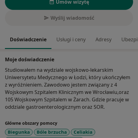
Umów wizytę
Wyślij wiadomość
Doświadczenie
Usługi i ceny
Adresy
Ubezpi
Moje doświadczenie
Studiowałem na wydziale wojskowo-lekarskim
Uniwersytetu Medycznego w Łodzi, który ukończyłem
z wyróżnieniem. Zawodowo jestem związany z 4
Wojskowym Szpitalem Klinicznym we Wrocławiu,oraz
105 Wojskowym Szpitalem w Żarach. Gdzie pracuje w
oddziale gastroenterologicznym oraz SOR.
Główne obszary pomocy
Biegunka
Bóle brzucha
Celiakia