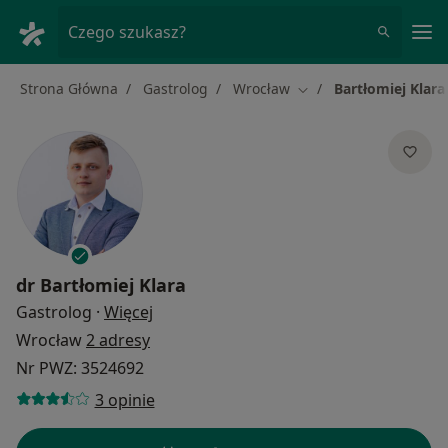
Me
Czego szukasz?
Strona Główna
Gastrolog
Wrocław
Bartłomiej Klara
Zmień miasto
dr
Bartłomiej Klara
O specjalizacjach
Gastrolog
·
Więcej
Wrocław
2 adresy
Nr PWZ: 3524692
3 opinie