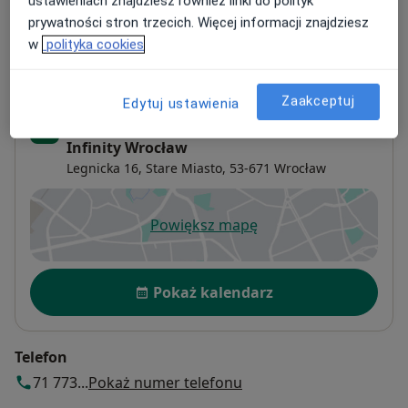
ustawieniach znajdziesz również linki do polityk
Adresy (2)
prywatności stron trzecich. Więcej informacji znajdziesz
w
polityka cookies
Adres 1
Adres 2
Zaakceptuj
Edytuj ustawienia
Centrum medyczne enel-med – oddział
Infinity Wrocław
Legnicka 16,
Stare Miasto
, 53-671
Wrocław
Powiększ mapę
otwiera się w nowej karcie
Dostępność
Pokaż kalendarz
Telefon
71 773...
Pokaż numer telefonu