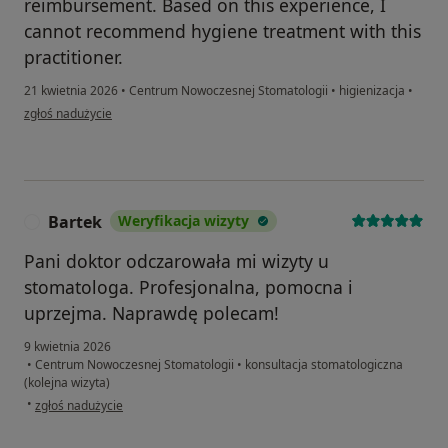
reimbursement. Based on this experience, I
cannot recommend hygiene treatment with this
practitioner.
21 kwietnia 2026
•
Centrum Nowoczesnej Stomatologii
•
higienizacja
•
w opinii użytkownika A S
zgłoś nadużycie
Bartek
Weryfikacja wizyty
B
Pani doktor odczarowała mi wizyty u
stomatologa. Profesjonalna, pomocna i
uprzejma. Naprawdę polecam!
9 kwietnia 2026
•
Centrum Nowoczesnej Stomatologii
•
konsultacja stomatologiczna
(kolejna wizyta)
w opinii użytkownika Bartek
•
zgłoś nadużycie