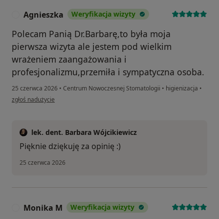
Agnieszka
Weryfikacja wizyty
A
Polecam Panią Dr.Barbarę,to była moja
pierwsza wizyta ale jestem pod wielkim
wrażeniem zaangażowania i
profesjonalizmu,przemiła i sympatyczna osoba.
25 czerwca 2026
•
Centrum Nowoczesnej Stomatologii
•
higienizacja
•
w opinii użytkownika Agnieszka
zgłoś nadużycie
lek. dent. Barbara Wójcikiewicz
Pięknie dziękuję za opinię :)
25 czerwca 2026
Monika M
Weryfikacja wizyty
M