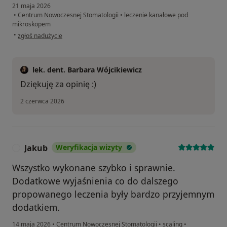
21 maja 2026
•
Centrum Nowoczesnej Stomatologii
•
leczenie kanałowe pod
mikroskopem
w opinii użytkownika Kinga
•
zgłoś nadużycie
lek. dent. Barbara Wójcikiewicz
Dziękuję za opinię :)
2 czerwca 2026
Jakub
Weryfikacja wizyty
J
Wszystko wykonane szybko i sprawnie.
Dodatkowe wyjaśnienia co do dalszego
propowanego leczenia były bardzo przyjemnym
dodatkiem.
14 maja 2026
•
Centrum Nowoczesnej Stomatologii
•
scaling
•