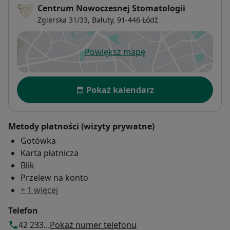
Centrum Nowoczesnej Stomatologii
Zgierska 31/33,
Bałuty
, 91-446
Łódź
Powiększ mapę
otwiera się w nowej karcie
Dostępność
Pokaż kalendarz
Metody płatności (wizyty prywatne)
Gotówka
Karta płatnicza
Blik
Przelew na konto
+ 1 więcej
Telefon
42 233...
Pokaż numer telefonu