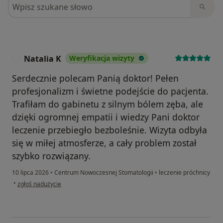
Szukaj w opiniach
Natalia K
Weryfikacja wizyty
N
Serdecznie polecam Panią doktor! Pełen
profesjonalizm i świetne podejście do pacjenta.
Trafiłam do gabinetu z silnym bólem zęba, ale
dzięki ogromnej empatii i wiedzy Pani doktor
leczenie przebiegło bezboleśnie. Wizyta odbyła
się w miłej atmosferze, a cały problem został
szybko rozwiązany.
10 lipca 2026
•
Centrum Nowoczesnej Stomatologii
•
leczenie próchnicy
w opinii użytkownika Natalia K
•
zgłoś nadużycie