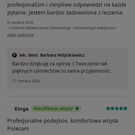
profesjonalizm i cierpliwe odpowiedzi na każde
pytanie. Jestem bardzo zadowolona z leczenia.
8 czerwca 2026
•
Centrum Nowoczesnej Stomatologii
•
stomatologia estetyczna
•
w opinii użytkownika Agnieszka
zgłoś nadużycie
lek. dent. Barbara Wójcikiewicz
Bardzo dziękuję za opinię :) Tworzenie tak
pięknych uśmiechów to sama przyjemność.
17 czerwca 2026
Kinga
Weryfikacja wizyty
K
Profesjonalne podejście, komfortowa wizyta .
Polecam