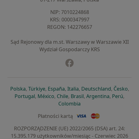
NIP: ⁠7010224868
KRS: ⁠0000347997
REGON: ⁠142276657
Sąd Rejonowy dla m.st. Warszawy w Warszawie XII
Wydział Gospodarczy KRS
Facebook
otwiera się w nowej karcie
otwiera się w nowej karcie
otwiera się w nowej karcie
otwiera się w nowej karcie
otwiera się w nowej karci
otwiera się
otwi
Polska
,
Türkiye
,
España
,
Italia
,
Deutschland
,
Česko
,
otwiera się w nowej karcie
otwiera się w nowej karcie
otwiera się w nowej karcie
otwiera się w nowej kar
otwiera się 
otwier
Portugal
,
México
,
Chile
,
Brasil
,
Argentina
,
Perú
,
otwiera się w nowej karc
Colombia
Płatności kartą
ROZPORZĄDZENIE (UE) 2022/2065 (DSA) art. 24:
15.395.179 użytkowników/miesiąc - Czerwiec 2026