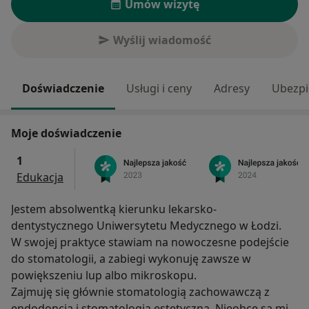
Umów wizytę
Wyślij wiadomość
Doświadczenie
Usługi i ceny
Adresy
Ubezpi
Moje doświadczenie
1
Edukacja
Jestem absolwentką kierunku lekarsko-
dentystycznego Uniwersytetu Medycznego w Łodzi.
W swojej praktyce stawiam na nowoczesne podejście
do stomatologii, a zabiegi wykonuję zawsze w
powiększeniu lup albo mikroskopu.
Zajmuję się głównie stomatologią zachowawczą z
endodoncją i stomatologią estetyczną. Nieobce są mi