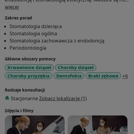
O mnie
również schorzenia z zakresu stomatologii dziecięcej,
więcej
periodontologii i chirurgii.
Zakres porad
W relacji z pacjentem liczy się dla mnie jego komfort i
Stomatologia dziecięca
pełen udział w podejmowanych decyzjach w procesie
Stomatologia ogólna
leczenia.
Stomatologia zachowawcza z endodoncją
Stale podnoszę swoje kwalifikacje uczestnicząc w
Periodontologia
licznych w kursach i szkoleniach.
Główne obszary pomocy
Krwawienie dziąseł
Choroby dziąseł
a1
Choroby przyzębia
Dentofobia
Braki zębowe
+9
Rodzaje konsultacji
Stacjonarne
Zobacz lokalizacje (1)
Zdjęcia i filmy