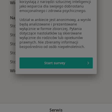
korzystają z narzędzi sztucznej inteligencji
Więcej (15)
jako wsparcia dla swojego dobrostanu
Więcej w kategorii: Najczęście leczone chorob
emocjonalnego i zdrowia psychicznego.
Najpopularniejsze ubezpieczenia
Udział w ankiecie jest anonimowy, a wyniki
będą analizowane i prezentowane
Stomatolodzy z Allianz w Łodzi
wyłącznie w formie zbiorczej. Pytania
dotyczące nastolatków są skierowane
Stomatolodzy z Medicover w Łodzi
wyłącznie do rodziców lub opiekunów
prawnych. Nie zbieramy informacji
Stomatolodzy z NFZ w Łodzi
bezpośrednio od osób niepełnoletnich.
Stomatolodzy z PZU Zdrowie w Łodzi
Stomatolodzy z Signal Iduna w Łodzi
Start survey
Więcej (2)
Więcej w kategorii: Najpopularniejsze ubezpie
Serwis