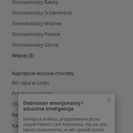
Stomatolodzy Bałuty
Stomatolodzy Śródmieście
Stomatolodzy Widzew
Stomatolodzy Polesie
Stomatolodzy Górna
Więcej (3)
Więcej w kategorii: Stomatolodzy w pobliżu
Najczęście leczone choroby
Ból zęba w Łodzi
Próchnica w Łodzi
Dobrostan emocjonalny i
Choroby miazgi w Łodzi
sztuczna inteligencja
Nadwrażliwość zębów w Łodzi
Niniejsza ankieta, przygotowana przez
zespół Patient Care Doctoralia, ma na celu
Kamień nazębny w Łodzi
lepsze zrozumienie, w jaki sposób ludzie