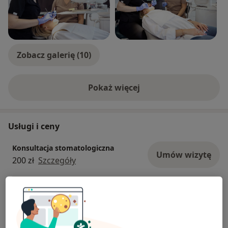
Zobacz galerię (10)
Pokaż więcej
o doświadczeniu
Usługi i ceny
Konsultacja stomatologiczna
Umów wizytę
200 zł
Szczegóły
Stomatologia zachowawcza
Umów wizytę
Od 430 zł
Szczegóły