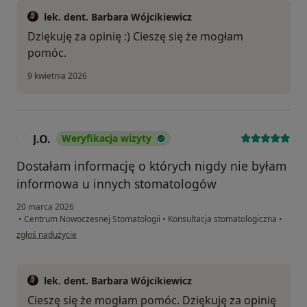
lek. dent. Barbara Wójcikiewicz
Dziękuję za opinię :) Cieszę się że mogłam
pomóc.
9 kwietnia 2026
J.O.
Weryfikacja wizyty
J
Dostałam informację o których nigdy nie byłam
informowa u innych stomatologów
20 marca 2026
•
Centrum Nowoczesnej Stomatologii
•
Konsultacja stomatologiczna
•
w opinii użytkownika J.O.
zgłoś nadużycie
lek. dent. Barbara Wójcikiewicz
Cieszę się że mogłam pomóc. Dziękuję za opinię