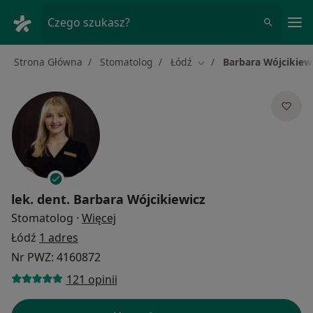
Me
Czego szukasz?
Strona Główna
Stomatolog
Łódź
Barbara Wójcikiew
Zmień miasto
lek. dent.
Barbara Wójcikiewicz
O specjalizacjach
Stomatolog
·
Więcej
Łódź
1 adres
Nr PWZ: 4160872
121 opinii