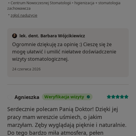
•
Centrum Nowoczesnej Stomatologii
•
higienizacja + stomatologia
zachowawcza
w opinii użytkownika Monika M
•
zgłoś nadużycie
lek. dent. Barbara Wójcikiewicz
Ogromnie dziękuję za opinię :) Cieszę się że
mogę ułatwić i umilić niełatwe doświadczenie
wizyty stomatologicznej.
24 czerwca 2026
Agnieszka
Weryfikacja wizyty
A
Serdecznie polecam Panią Doktor! Dzięki jej
pracy mam wreszcie uśmiech, o jakim
marzyłam. Zęby wyglądają pięknie i naturalnie.
Do tego bardzo miła atmosfera, pełen