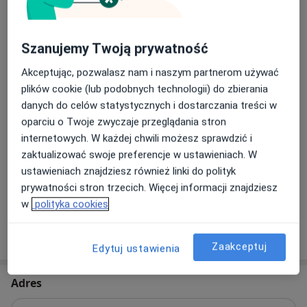
Pierwotne leczenie kanałowe pod
mikroskopem
Umów wizytę
Od 600 zł
Szczegóły
Szanujemy Twoją prywatność
Powtórne leczenie kanałowe pod
Akceptując, pozwalasz nam i naszym partnerom używać
mikroskopem
Umów wizytę
plików cookie (lub podobnych technologii) do zbierania
Od 800 zł
Szczegóły
danych do celów statystycznych i dostarczania treści w
oparciu o Twoje zwyczaje przeglądania stron
internetowych. W każdej chwili możesz sprawdzić i
Profilaktyka próchnicy
Umów wizytę
Od 430 zł
Szczegóły
zaktualizować swoje preferencje w ustawieniach. W
ustawieniach znajdziesz również linki do polityk
prywatności stron trzecich. Więcej informacji znajdziesz
+ 55 usług
w
polityka cookies
W jaki sposób ustalane są ceny?
Zaakceptuj
Edytuj ustawienia
Adres