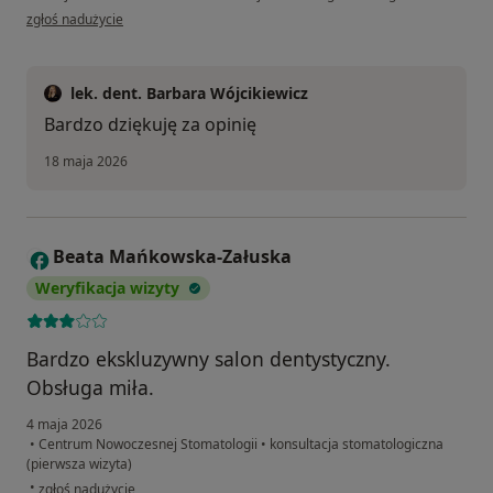
w opinii użytkownika Jakub
zgłoś nadużycie
lek. dent. Barbara Wójcikiewicz
Bardzo dziękuję za opinię
18 maja 2026
Beata Mańkowska-Załuska
B
Weryfikacja wizyty
Bardzo ekskluzywny salon dentystyczny.
Obsługa miła.
4 maja 2026
•
Centrum Nowoczesnej Stomatologii
•
konsultacja stomatologiczna
(pierwsza wizyta)
w opinii użytkownika Beata Mańkowska-Załuska
•
zgłoś nadużycie