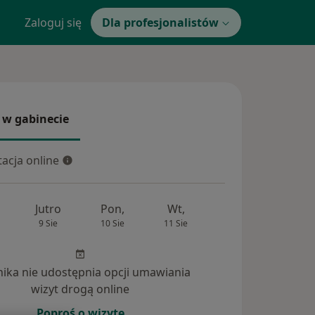
Zaloguj się
Dla profesjonalistów
 w gabinecie
 gabinecie
acja online
cja online
Jutro
Pon,
Wt,
Śr,
Czw
9 Sie
10 Sie
11 Sie
12 Sie
13 Si
inika nie udostępnia opcji umawiania
wizyt drogą online
Poproś o wizytę