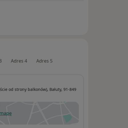
3
Adres 4
Adres 5
ście od strony balkonów),
Bałuty
, 91-849
 mapę
wiera się w nowej karcie