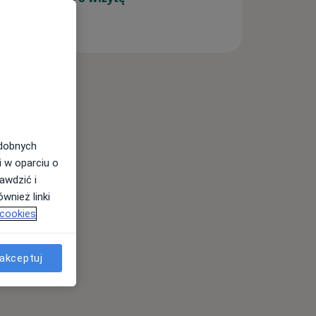
odobnych
i w oparciu o
awdzić i
wnież linki
 cookies
akceptuj