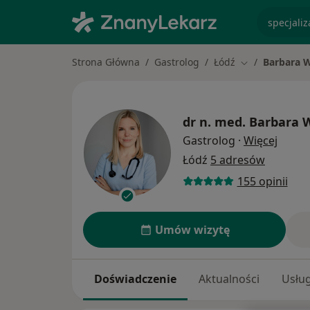
specjaliz
Strona Główna
Gastrolog
Łódź
Barbara 
Zmień miasto
dr n. med.
Barbara 
O spec
Gastrolog
·
Więcej
Łódź
5 adresów
155 opinii
Umów wizytę
Doświadczenie
Aktualności
Usług