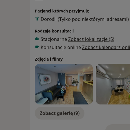
- Polskiego Towarzystwa Profilaktyki Ch
Pokarmowego.
Pacjenci których przyjmuję
Moja praca badawcza koncentruje się wokó
Dorośli (Tylko pod niektórymi adresami)
zapalenia trzustki i wczesnej diagnostyki ra
roku na licznych konferencjach gastroenter
Rodzaje konsultacji
takich jak:
Stacjonarne
Zobacz lokalizacje (5)
- United European Gastroenterology Week,
Konsultacje online
Zobacz kalendarz onl
- European Pancreatic Club Meeting,
- Digestive Disease Week.
Zdjęcia i filmy
Zobacz galerię (9)