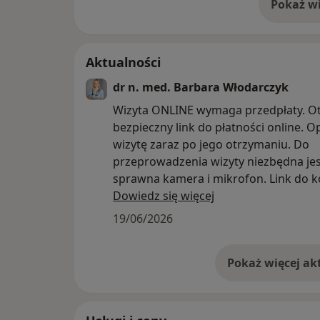
Pokaż wi
o 
Aktualności
dr n. med. Barbara Włodarczyk
Wizyta ONLINE wymaga przedpłaty. O
bezpieczny link do płatności online. O
wizytę zaraz po jego otrzymaniu. Do
przeprowadzenia wizyty niezbędna jes
sprawna kamera i mikrofon. Link do ko
otrzymasz przed wizytą na e-mail lub 
Dowiedz się więcej
Naszykuj dokument tożsamości celem
19/06/2026
weryfikacji.