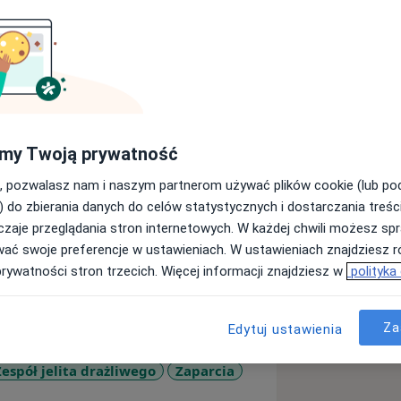
 Uniwersytetu Medycznego w Łodzi
ii w Klinice Chorób Przewodu
my Twoją prywatność
nicznego nr 1 im. N. Barlickiego w
e wyobrażałam sobie siebie w innej
, pozwalasz nam i naszym partnerom używać plików cookie (lub p
am się dość szybko, bo już od
) do zbierania danych do celów statystycznych i dostarczania treśc
a w pracę naukową w Klinice.
zaje przeglądania stron internetowych. W każdej chwili możesz spr
, która wykorzystuje umiejętności
wać swoje preferencje w ustawieniach. W ustawieniach znajdziesz ró
ie internistyczne i zabiegowe.
prywatności stron trzecich. Więcej informacji znajdziesz w
polityka
mienia. Również dlatego trzeba się cały
żeby móc zaoferować swoim pacjentom
Za
Edytuj ustawienia
leżę do:
 wrzodowa
stkowego,
Zespół jelita drażliwego
Zaparcia
cznego,