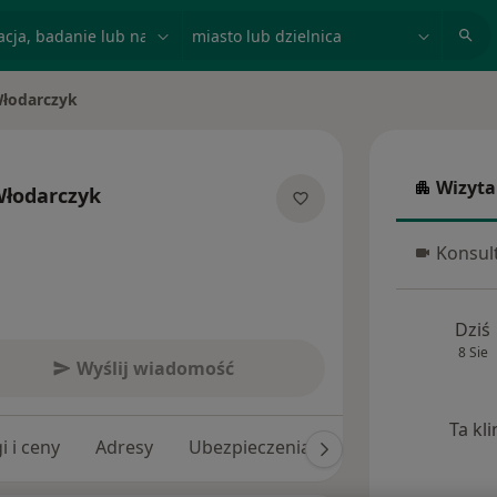
acja, badanie lub nazwisko
miasto lub dzielnica
Włodarczyk
Wizyta
Włodarczyk
Wizyta w
jalizacjach
Konsult
Konsulta
Dziś
8 Sie
Wyślij wiadomość
Ta kl
i i ceny
Adresy
Ubezpieczenia
Opinie (155)