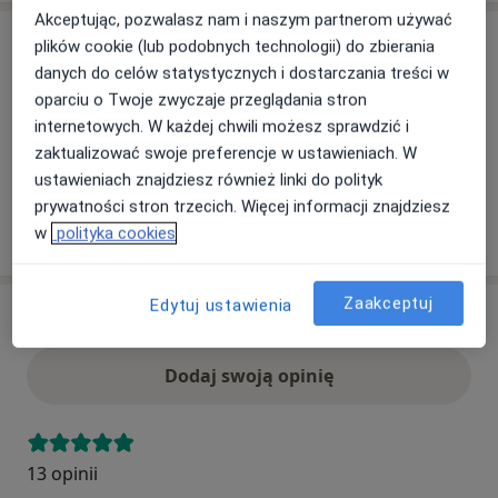
Akceptując, pozwalasz nam i naszym partnerom używać
Ubezpieczenia - brak akceptowanych
plików cookie (lub podobnych technologii) do zbierania
danych do celów statystycznych i dostarczania treści w
Ten specjalista przyjmuje wyłącznie pacjentów
oparciu o Twoje zwyczaje przeglądania stron
prywatnych. Możesz opłacić wizytę samodzielnie lub
internetowych. W każdej chwili możesz sprawdzić i
znaleźć innego specjalistę, który akceptuje Twoje
zaktualizować swoje preferencje w ustawieniach. W
ubezpieczenie.
ustawieniach znajdziesz również linki do polityk
prywatności stron trzecich. Więcej informacji znajdziesz
Szukaj specjalistów według ubezpieczenia
w
polityka cookies
Zaakceptuj
Edytuj ustawienia
Opinie
Dodaj swoją opinię
13 opinii