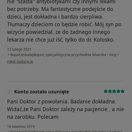
nie "szasta" antybiotykami czy innymi lekami
bez potrzeby. Ma fantastyczne podejście do
dzieci, jest dokładna i bardzo cierpliwa.
Tłumaczy dzieciom co będzie robić. Mój syn po
wizycie powiedział, ze do żadnego innego
lekarza nie chce już iść, tylko do dr. Kolosko.
12 lutego 2021
•
&quot;eskulap&quot; specjalistyczna przychodnia lekarska
•
Inny
•
w opinii użytkownika Iza
zgłoś nadużycie
Konto zostało usunięte
Pani Doktor z powołania. Badanie dokładne.
Widać,że Pani Doktor zależy na pacjencie , a nie
na zarobku. Polecam
16 kwietnia 2019
•
&quot;eskulap&quot; specjalistyczna przychodnia lekarska
•
badania