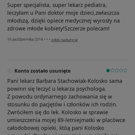
Super specjalista, super lekarz pediatra,
leczyłam u Pani doktor moje dzieci,zwłaszcza
młodszą, dzięki opiece medycznej wyrosły na
zdrowe młode kobiety!Szczerze polecam!
w opinii użytkownika Konto zostało usunięte
16 października 2014
•
•
•
zgłoś nadużycie
Konto zostało usunięte
Pani lekarz Barbara Stachowiak-Kolosko sama
powinn się leczyć u lekarza psychologa.
Z powodu ordynarnego zachowania się w
stosunku do pacjętów i członków ich rodzin.
Zwróciłem się do lek. Kolosko w sprawie
umieszczenia mojej 89-letniejmatki w placówce
całodobowej opieki, któą pani Kolosko