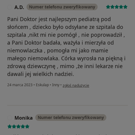
A.D.
Numer telefonu zweryfikowany
A
Pani Doktor jest najlepszym pediatrą pod
słońcem , dziecko było odsyłane ze szpitala do
szpitala ,nikt mi nie pomógł , nie poprowadził ,
a Pani Doktor badała, ważyła i mierzyła od
niemowlaczka , pomogła mi jako mamie
małego niemowlaka. Córka wyrosła na piękną i
zdrową dziewczynę , mimo ,że inni lekarze nie
dawali jej wielkich nadziei.
w opinii użytkownika A.D.
24 marca 2023
•
Eskulap
•
Inny
•
zgłoś nadużycie
Monika
Numer telefonu zweryfikowany
M