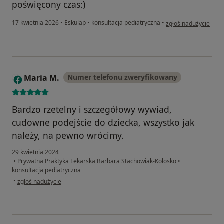
poświęcony czas:)
w opinii użytkownika
17 kwietnia 2026
•
Eskulap
•
konsultacja pediatryczna
•
zgłoś nadużycie
Maria M.
Numer telefonu zweryfikowany
M
Bardzo rzetelny i szczegółowy wywiad,
cudowne podejście do dziecka, wszystko jak
należy, na pewno wrócimy.
29 kwietnia 2024
•
Prywatna Praktyka Lekarska Barbara Stachowiak-Kolosko
•
konsultacja pediatryczna
w opinii użytkownika Maria M.
•
zgłoś nadużycie