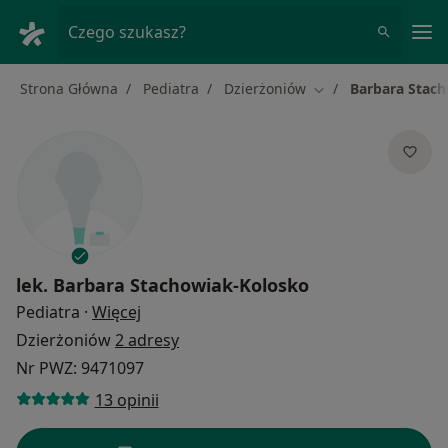
Me
Czego szukasz?
Strona Główna
Pediatra
Dzierżoniów
Barbara Stac
Zmień miasto
lek.
Barbara Stachowiak-Kolosko
O specjalizacjach
Pediatra
·
Więcej
Dzierżoniów
2 adresy
Nr PWZ: 9471097
13 opinii