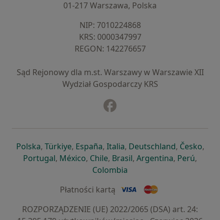
01-217 Warszawa, Polska
NIP: ⁠7010224868
KRS: ⁠0000347997
REGON: ⁠142276657
Sąd Rejonowy dla m.st. Warszawy w Warszawie XII
Wydział Gospodarczy KRS
Facebook
otwiera się w nowej karcie
otwiera się w nowej karcie
otwiera się w nowej karcie
otwiera się w nowej karcie
otwiera się w nowej karci
otwiera się
otwi
Polska
,
Türkiye
,
España
,
Italia
,
Deutschland
,
Česko
,
otwiera się w nowej karcie
otwiera się w nowej karcie
otwiera się w nowej karcie
otwiera się w nowej kar
otwiera się 
otwier
Portugal
,
México
,
Chile
,
Brasil
,
Argentina
,
Perú
,
otwiera się w nowej karc
Colombia
Płatności kartą
ROZPORZĄDZENIE (UE) 2022/2065 (DSA) art. 24: