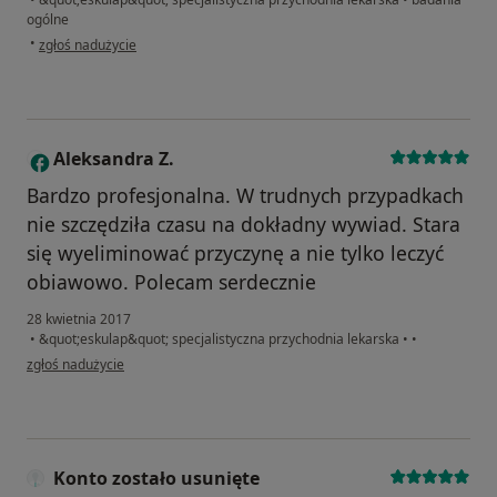
ogólne
w opinii użytkownika Konto zostało usunięte
•
zgłoś nadużycie
Aleksandra Z.
A
Bardzo profesjonalna. W trudnych przypadkach
nie szczędziła czasu na dokładny wywiad. Stara
się wyeliminować przyczynę a nie tylko leczyć
obiawowo. Polecam serdecznie
28 kwietnia 2017
•
&quot;eskulap&quot; specjalistyczna przychodnia lekarska
•
•
w opinii użytkownika Aleksandra Z.
zgłoś nadużycie
Konto zostało usunięte