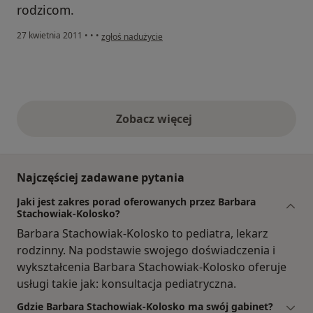
rodzicom.
w opinii użytkownika Konto zostało usunięte
27 kwietnia 2011
•
•
•
zgłoś nadużycie
Zobacz więcej
opinie powyżej
Najczęściej zadawane pytania
Jaki jest zakres porad oferowanych przez Barbara
Stachowiak-Kolosko?
Barbara Stachowiak-Kolosko to pediatra, lekarz
rodzinny. Na podstawie swojego doświadczenia i
wykształcenia Barbara Stachowiak-Kolosko oferuje
usługi takie jak: konsultacja pediatryczna.
Gdzie Barbara Stachowiak-Kolosko ma swój gabinet?