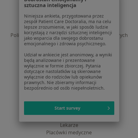
Serwis
sztuczna inteligencja
Regulamin
Niniejsza ankieta, przygotowana przez
Polityka prywatności pacjentów
zespół Patient Care Doctoralia, ma na celu
lepsze zrozumienie, w jaki sposób ludzie
Polityka prywatności profesjonalistów
korzystają z narzędzi sztucznej inteligencji
Polityka prywatności dla profesjonalistów, których
jako wsparcia dla swojego dobrostanu
dane pozyskaliśmy samodzielnie
emocjonalnego i zdrowia psychicznego.
Polityka cookies
Udział w ankiecie jest anonimowy, a wyniki
Jak działają wyniki wyszukiwania
będą analizowane i prezentowane
Dostępność
wyłącznie w formie zbiorczej. Pytania
dotyczące nastolatków są skierowane
O nas
wyłącznie do rodziców lub opiekunów
Praca
Rekrutujemy!
prawnych. Nie zbieramy informacji
Partnerzy
bezpośrednio od osób niepełnoletnich.
Centrum prasowe
Kontakt
Start survey
Dla pacjentów
Lekarze
Placówki medyczne