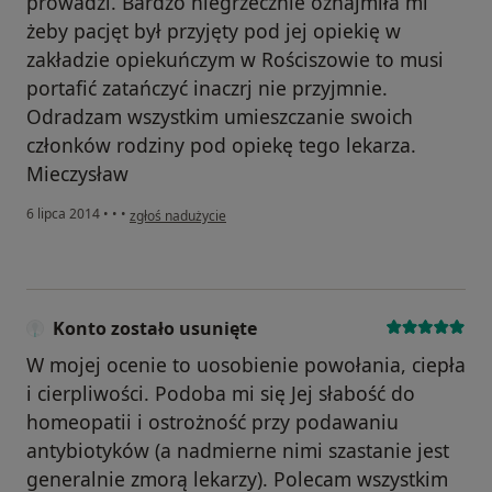
prowadzi. Bardzo niegrzecznie oznajmiła mi
żeby pacjęt był przyjęty pod jej opiekię w
zakładzie opiekuńczym w Rościszowie to musi
portafić zatańczyć inaczrj nie przyjmnie.
Odradzam wszystkim umieszczanie swoich
członków rodziny pod opiekę tego lekarza.
Mieczysław
w opinii użytkownika Konto zostało usunięte
6 lipca 2014
•
•
•
zgłoś nadużycie
Konto zostało usunięte
W mojej ocenie to uosobienie powołania, ciepła
i cierpliwości. Podoba mi się Jej słabość do
homeopatii i ostrożność przy podawaniu
antybiotyków (a nadmierne nimi szastanie jest
generalnie zmorą lekarzy). Polecam wszystkim