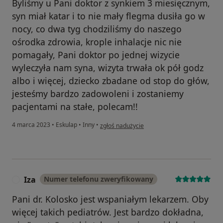
Byliśmy u Pani doktor z synkiem 3 miesięcznym,
syn miał katar i to nie mały flegma dusiła go w
nocy, co dwa tyg chodziliśmy do naszego
ośrodka zdrowia, krople inhalacje nic nie
pomagały, Pani doktor po jednej wizycie
wyleczyła nam syna, wizyta trwała ok pół godz
albo i więcej, dziecko zbadane od stop do głów,
jesteśmy bardzo zadowoleni i zostaniemy
pacjentami na stałe, polecam!!
w opinii użytkownika Monika
4 marca 2023
•
Eskulap
•
Inny
•
zgłoś nadużycie
Iza
Numer telefonu zweryfikowany
I
Pani dr. Kolosko jest wspaniałym lekarzem. Oby
więcej takich pediatrów. Jest bardzo dokładna,