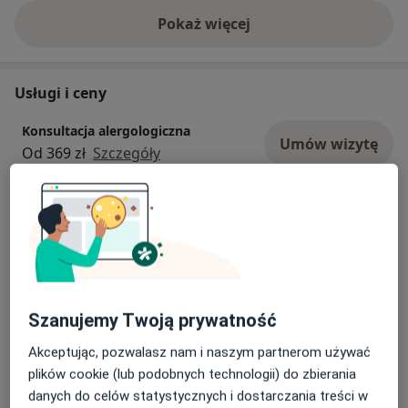
Pokaż więcej
o doświadczeniu
Usługi i ceny
Konsultacja alergologiczna
Umów wizytę
Od 369 zł
Szczegóły
Konsultacja alergologiczna dzieci
Umów wizytę
Od 369 zł
Szczegóły
Konsultacja pulmonologiczna dzieci
Umów wizytę
Od 353 zł
Szczegóły
Szanujemy Twoją prywatność
Akceptując, pozwalasz nam i naszym partnerom używać
Konsultacja telefoniczna - Alergolog
plików cookie (lub podobnych technologii) do zbierania
Umów wizytę
Od 320 zł
Szczegóły
danych do celów statystycznych i dostarczania treści w