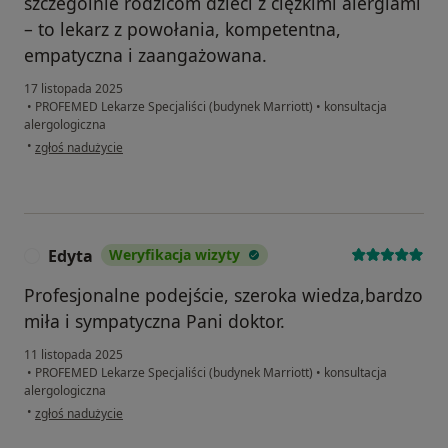
szczególnie rodzicom dzieci z ciężkimi alergiami
– to lekarz z powołania, kompetentna,
empatyczna i zaangażowana.
17 listopada 2025
•
PROFEMED Lekarze Specjaliści (budynek Marriott)
•
konsultacja
alergologiczna
w opinii użytkownika Olga W.
•
zgłoś nadużycie
Edyta
Weryfikacja wizyty
E
Profesjonalne podejście, szeroka wiedza,bardzo
miła i sympatyczna Pani doktor.
11 listopada 2025
•
PROFEMED Lekarze Specjaliści (budynek Marriott)
•
konsultacja
alergologiczna
w opinii użytkownika Edyta
•
zgłoś nadużycie