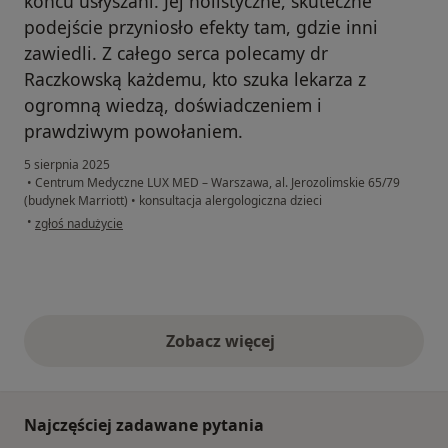
końcu usłyszani. Jej holistyczne, skuteczne
podejście przyniosło efekty tam, gdzie inni
zawiedli. Z całego serca polecamy dr
Raczkowską każdemu, kto szuka lekarza z
ogromną wiedzą, doświadczeniem i
prawdziwym powołaniem.
5 sierpnia 2025
•
Centrum Medyczne LUX MED – Warszawa, al. Jerozolimskie 65/79
(budynek Marriott)
•
konsultacja alergologiczna dzieci
w opinii użytkownika Sandra
•
zgłoś nadużycie
Zobacz więcej
opinie powyżej
Najczęściej zadawane pytania