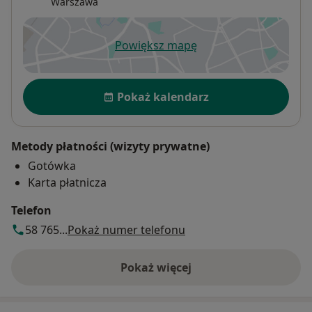
Warszawa
Powiększ mapę
otwiera się w nowej karcie
Dostępność
Pokaż kalendarz
Metody płatności (wizyty prywatne)
Gotówka
Karta płatnicza
Telefon
58 765...
Pokaż numer telefonu
Pokaż więcej
o adresie