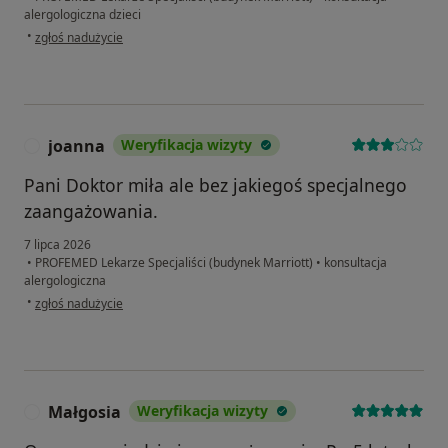
alergologiczna dzieci
w opinii użytkownika JR
•
zgłoś nadużycie
joanna
Weryfikacja wizyty
J
Pani Doktor miła ale bez jakiegoś specjalnego
zaangażowania.
7 lipca 2026
•
PROFEMED Lekarze Specjaliści (budynek Marriott)
•
konsultacja
alergologiczna
w opinii użytkownika joanna
•
zgłoś nadużycie
Małgosia
Weryfikacja wizyty
M