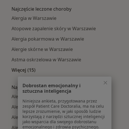
Najczęście leczone choroby
Alergia w Warszawie
Atopowe zapalenie skóry w Warszawie
Alergia pokarmowa w Warszawie
Alergie skórne w Warszawie
Astma oskrzelowa w Warszawie
Więcej (15)
Więcej w kategorii: Najczęście leczone chorob
Dobrostan emocjonalny i
Najpopularniejsze ubezpieczenia
sztuczna inteligencja
Alergolodzy z Medicover w Warszawie
Niniejsza ankieta, przygotowana przez
zespół Patient Care Doctoralia, ma na celu
Alergolodzy z Allianz w Warszawie
lepsze zrozumienie, w jaki sposób ludzie
korzystają z narzędzi sztucznej inteligencji
Alergolodzy z INTER Polska w Warszawie
jako wsparcia dla swojego dobrostanu
emocjonalnego i zdrowia psychicznego.
Alergolodzy z Signal Iduna w Warszawie