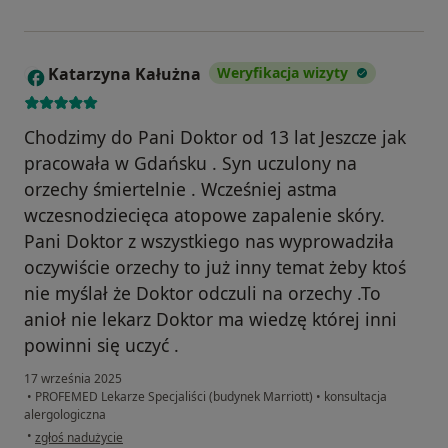
Katarzyna Kałużna
Weryfikacja wizyty
K
Chodzimy do Pani Doktor od 13 lat Jeszcze jak
pracowała w Gdańsku . Syn uczulony na
orzechy śmiertelnie . Wcześniej astma
wczesnodziecięca atopowe zapalenie skóry.
Pani Doktor z wszystkiego nas wyprowadziła
oczywiście orzechy to już inny temat żeby ktoś
nie myślał że Doktor odczuli na orzechy .To
anioł nie lekarz Doktor ma wiedzę której inni
powinni się uczyć .
17 września 2025
•
PROFEMED Lekarze Specjaliści (budynek Marriott)
•
konsultacja
alergologiczna
w opinii użytkownika Katarzyna Kałużna
•
zgłoś nadużycie