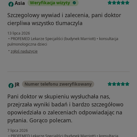
Asia
Weryfikacja wizyty
A
Szczegolowy wywiad i zalecenia, pani doktor
cierpliwa wszystko tlumaczyla
13 lipca 2026
•
PROFEMED Lekarze Specjaliści (budynek Marriott)
•
konsultacja
pulmonologiczna dzieci
w opinii użytkownika Asia
•
zgłoś nadużycie
JR
Numer telefonu zweryfikowany
J
Pani doktor w skupieniu wysłuchała nas,
przejrzała wyniki badań i bardzo szczegółowo
opowiedziała o zaleceniach odpowiadając na
pytania. Gorąco polecam.
7 lipca 2026
•
PROFEMED Lekarze Specjaliści (budynek Marriott)
•
konsultacja