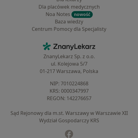
Dla placówek medycznych
Noa Notes
nowość
Baza wiedzy
Centrum Pomocy dla Specjalisty
Kontakt
ZnanyLekarz - Strona główna
ZnanyLekarz Sp. z o.o.
ul. Kolejowa 5/7
01-217 Warszawa, Polska
NIP: ⁠7010224868
KRS: ⁠0000347997
REGON: ⁠142276657
Sąd Rejonowy dla m.st. Warszawy w Warszawie XII
Wydział Gospodarczy KRS
Facebook
otwiera się w nowej karcie