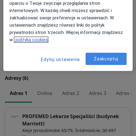
oparciu o Twoje zwyczaje przeglądania stron
Konsultacja telefoniczna - Alergolog
internetowych. W każdej chwili możesz sprawdzić i
Dzieci
Umów wizytę
zaktualizować swoje preferencje w ustawieniach. W
Od 320 zł
Szczegóły
ustawieniach znajdziesz również linki do polityk
prywatności stron trzecich. Więcej informacji znajdziesz
+ 4 usługi
w
polityka cookies
W jaki sposób ustalane są ceny?
Zaakceptuj
Edytuj ustawienia
Adresy (6)
Adres 1
Online
Adres 2
Adres 3
Adres 4
PROFEMED Lekarze Specjaliści (budynek
Marriott)
Aleje Jerozolimskie 65/79,
Śródmieście
, 00-697