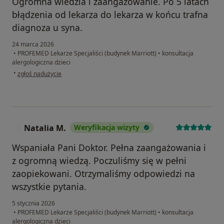
Ogromna wiedzia i zaangażowanie. Po 5 latach
błądzenia od lekarza do lekarza w końcu trafna
diagnoza u syna.
24 marca 2026
•
PROFEMED Lekarze Specjaliści (budynek Marriott)
•
konsultacja
alergologiczna dzieci
w opinii użytkownika Małgosia
•
zgłoś nadużycie
Natalia M.
Weryfikacja wizyty
N
Wspaniała Pani Doktor. Pełna zaangażowania i
z ogromną wiedzą. Poczuliśmy się w pełni
zaopiekowani. Otrzymaliśmy odpowiedzi na
wszystkie pytania.
5 stycznia 2026
•
PROFEMED Lekarze Specjaliści (budynek Marriott)
•
konsultacja
alergologiczna dzieci