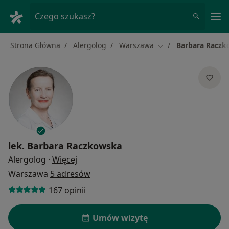
Me
Czego szukasz?
Strona Główna
Alergolog
Warszawa
Barbara Racz
Zmień miasto
lek.
Barbara Raczkowska
O specjalizacjach
Alergolog
·
Więcej
Warszawa
5 adresów
167 opinii
Umów wizytę