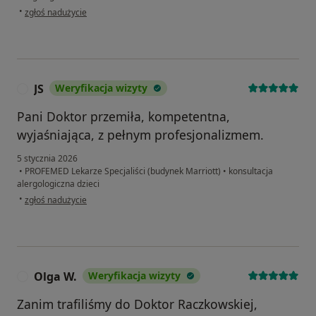
w opinii użytkownika Natalia M.
•
zgłoś nadużycie
JS
Weryfikacja wizyty
J
Pani Doktor przemiła, kompetentna,
wyjaśniająca, z pełnym profesjonalizmem.
5 stycznia 2026
•
PROFEMED Lekarze Specjaliści (budynek Marriott)
•
konsultacja
alergologiczna dzieci
w opinii użytkownika JS
•
zgłoś nadużycie
Olga W.
Weryfikacja wizyty
O
Zanim trafiliśmy do Doktor Raczkowskiej,