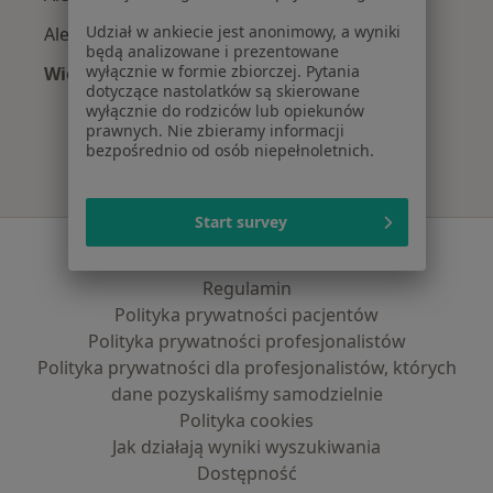
Udział w ankiecie jest anonimowy, a wyniki
Alergolodzy z Compensa w Warszawie
będą analizowane i prezentowane
wyłącznie w formie zbiorczej. Pytania
Więcej (11)
dotyczące nastolatków są skierowane
Więcej w kategorii: Najpopularniejsze ubezpi
wyłącznie do rodziców lub opiekunów
prawnych. Nie zbieramy informacji
bezpośrednio od osób niepełnoletnich.
Start survey
Serwis
Regulamin
Polityka prywatności pacjentów
Polityka prywatności profesjonalistów
Polityka prywatności dla profesjonalistów, których
dane pozyskaliśmy samodzielnie
Polityka cookies
Jak działają wyniki wyszukiwania
Dostępność