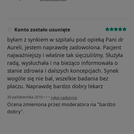
Konto zostało usunięte
byłam z synkiem w szpitalu pod opieką Pani dr
Aureli, jestem naprawdę zadowolona. Pacjent
najważniejszy i właśnie tak sięczuliśmy. Służyła
radą, wysłuchała i na bieżąco informowała o
stanie zdrowia i dalszych koncepcjach. Synek
wogóle się nie bał, wszelkie badania bez
płaczu. Naprawdę bardzo dobry lekarz
w opinii użytkownika Konto zostało usunięte
30 października 2010
•
•
•
zgłoś nadużycie
Ocena zmieniona przez moderatora na "bardzo
dobry".