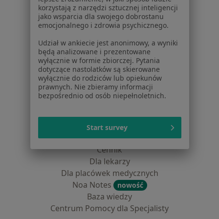
korzystają z narzędzi sztucznej inteligencji
Dla pacjentów
jako wsparcia dla swojego dobrostanu
emocjonalnego i zdrowia psychicznego.
Lekarze
Placówki medyczne
Udział w ankiecie jest anonimowy, a wyniki
będą analizowane i prezentowane
Pytania i odpowiedzi
wyłącznie w formie zbiorczej. Pytania
Usługi i zabiegi
dotyczące nastolatków są skierowane
Choroby
wyłącznie do rodziców lub opiekunów
prawnych. Nie zbieramy informacji
Pomoc
bezpośrednio od osób niepełnoletnich.
Aplikacje mobilne
Blog dla pacjentów
Start survey
Dla profesjonalistów
Cennik
Dla lekarzy
Dla placówek medycznych
Noa Notes
nowość
Baza wiedzy
Centrum Pomocy dla Specjalisty