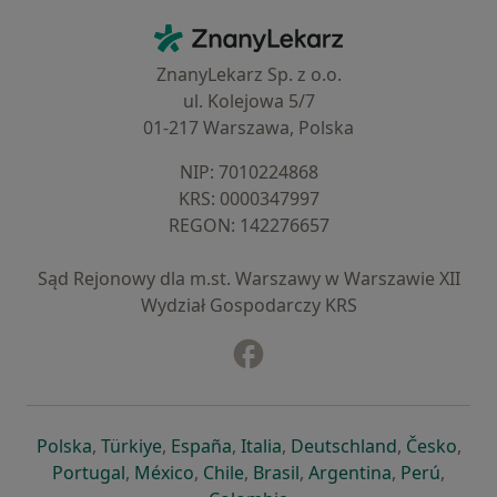
Kontakt
ZnanyLekarz - Strona główna
ZnanyLekarz Sp. z o.o.
ul. Kolejowa 5/7
01-217 Warszawa, Polska
NIP: ⁠7010224868
KRS: ⁠0000347997
REGON: ⁠142276657
Sąd Rejonowy dla m.st. Warszawy w Warszawie XII
Wydział Gospodarczy KRS
Facebook
otwiera się w nowej karcie
otwiera się w nowej karcie
otwiera się w nowej karcie
otwiera się w nowej karcie
otwiera się w nowej karci
otwiera się
otwi
Polska
,
Türkiye
,
España
,
Italia
,
Deutschland
,
Česko
,
otwiera się w nowej karcie
otwiera się w nowej karcie
otwiera się w nowej karcie
otwiera się w nowej kar
otwiera się 
otwier
Portugal
,
México
,
Chile
,
Brasil
,
Argentina
,
Perú
,