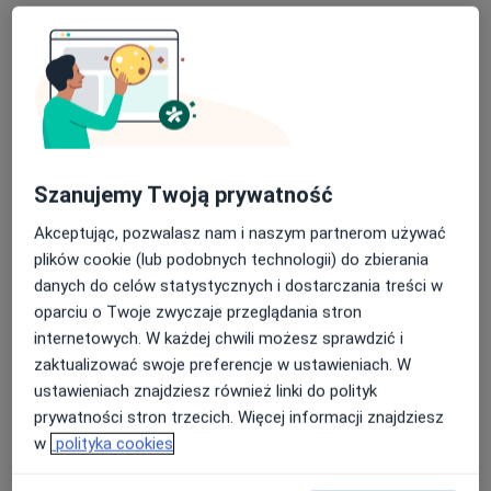
Od 130 zł
Szczegóły
Badania niemowląt i dzieci
130 zł
Szczegóły
Badania ogólne
Szczegóły
Szanujemy Twoją prywatność
Akceptując, pozwalasz nam i naszym partnerom używać
Dieta dla dzieci
plików cookie (lub podobnych technologii) do zbierania
Szczegóły
danych do celów statystycznych i dostarczania treści w
oparciu o Twoje zwyczaje przeglądania stron
Ocena rozwoju dziecka
internetowych. W każdej chwili możesz sprawdzić i
Szczegóły
zaktualizować swoje preferencje w ustawieniach. W
ustawieniach znajdziesz również linki do polityk
+ 1 usługa
prywatności stron trzecich. Więcej informacji znajdziesz
w
polityka cookies
W jaki sposób ustalane są ceny?