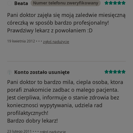
Beata
Numer telefonu zweryfikowany
B
Pani doktor zajęła się moją zaledwie miesięczną
córeczką w sposób bardzo profesjonalny!
Prawdziwy lekarz z powołaniem :D
w opinii użytkownika Beata
19 kwietnia 2012
•
•
•
zgłoś nadużycie
Konto zostało usunięte
Pani doktor to bardzo mila, ciepla osoba, ktora
porafi znakomicie zadbac o malego pacjenta.
Jest cierpliwa, informuje o stanie zdrowia bez
koniecznosci wypytywania, udziela rad
profilaktycznych!
Bardzo dobry lekarz!
w opinii użytkownika Konto zostało usunięte
23 lutego 2011
•
•
•
zgłoś nadużycie