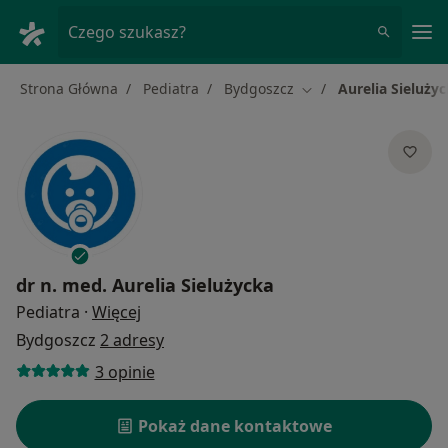
Me
Czego szukasz?
Strona Główna
Pediatra
Bydgoszcz
Aurelia Sieluży
Zmień miasto
dr n. med.
Aurelia Sielużycka
O specjalizacjach
Pediatra
·
Więcej
Bydgoszcz
2 adresy
3 opinie
Pokaż dane kontaktowe