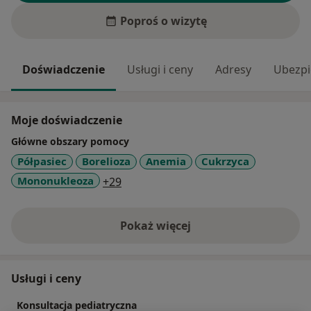
Poproś o wizytę
Doświadczenie
Usługi i ceny
Adresy
Ubezpi
Moje doświadczenie
Główne obszary pomocy
Półpasiec
Borelioza
Anemia
Cukrzyca
a11y_sr_more_diseases
Mononukleoza
+29
Pokaż więcej
o doświadczeniu
Usługi i ceny
Konsultacja pediatryczna