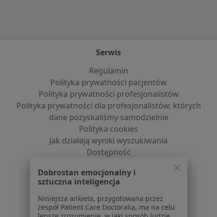
Serwis
Regulamin
Polityka prywatności pacjentów
Polityka prywatności profesjonalistów
Polityka prywatności dla profesjonalistów, których
dane pozyskaliśmy samodzielnie
Polityka cookies
Jak działają wyniki wyszukiwania
Dostępność
O nas
Dobrostan emocjonalny i
Praca
Rekrutujemy!
sztuczna inteligencja
Partnerzy
Centrum prasowe
Niniejsza ankieta, przygotowana przez
zespół Patient Care Doctoralia, ma na celu
Kontakt
lepsze zrozumienie, w jaki sposób ludzie