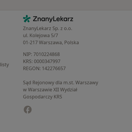
Kontakt
ZnanyLekarz - Strona główna
ZnanyLekarz Sp. z o.o.
ul. Kolejowa 5/7
01-217 Warszawa, Polska
NIP: ⁠7010224868
KRS: ⁠0000347997
isty
REGON: ⁠142276657
Sąd Rejonowy dla m.st. Warszawy
w Warszawie XII Wydział
Gospodarczy KRS
Facebook
otwiera się w nowej karcie