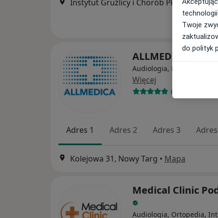
Akceptując
Instytut Gruźlicy i Chorób Płuc Oddział Terenowy im. Jana i Ireny Rudników, ul
technologii
Twoje zwyc
zaktualizo
do polityk 
ALLMEDICA
Audiologia, Pediatria, Int
Więcej
630 opinii
Adres 1
Adres 2
Adres 3
Adres
Kolejowa 31, Nowy Targ
•
Mapa
Medical Clinic Po
Audiologia, Ortopedia, In