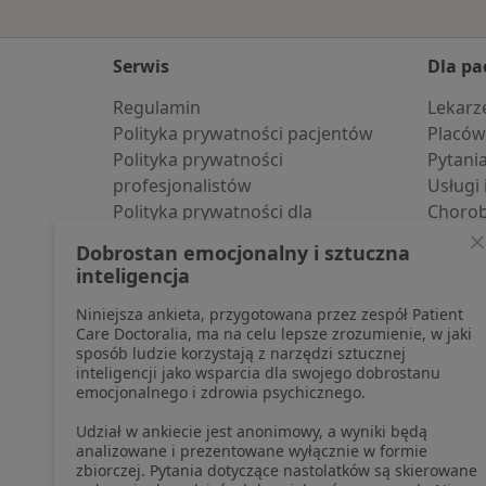
Serwis
Dla pa
Regulamin
Lekarz
Polityka prywatności pacjentów
Placów
Polityka prywatności
Pytani
profesjonalistów
Usługi 
Polityka prywatności dla
Choro
profesjonalistów, których dane
Pomoc
Dobrostan emocjonalny i sztuczna
pozyskaliśmy samodzielnie
Aplika
inteligencja
Polityka cookies
Blog d
Niniejsza ankieta, przygotowana przez zespół Patient
Jak działają wyniki wyszukiwania
Care Doctoralia, ma na celu lepsze zrozumienie, w jaki
Dostępność
sposób ludzie korzystają z narzędzi sztucznej
O nas
inteligencji jako wsparcia dla swojego dobrostanu
emocjonalnego i zdrowia psychicznego.
Praca
Rekrutujemy!
Partnerzy
Udział w ankiecie jest anonimowy, a wyniki będą
Centrum prasowe
analizowane i prezentowane wyłącznie w formie
zbiorczej. Pytania dotyczące nastolatków są skierowane
Kontakt