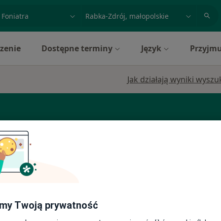
acja, badanie lub nazwisko
miasto lub dzielnica
zenie
Dostępne terminy
Język
Przyjmu
Jak działają wyniki wysz
ne
Dziś
Jutro
Pon,
Wt,
zyk
8 Sie
9 Sie
10 Sie
11 Sie
zyniowa,
Umawianie online nie jest dostępne
my Twoją prywatność
Pokaż profil