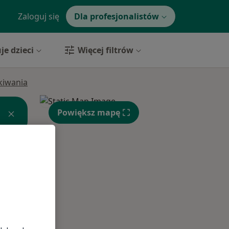
Zaloguj się
Dla profesjonalistów
je dzieci
Więcej filtrów
ukiwania
Powiększ mapę
Śr,
Czw,
Pt,
12 Sie
13 Sie
14 Sie