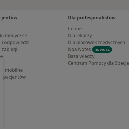
cjentów
Dla profesjonalistów
e
Cennik
ki medyczne
Dla lekarzy
a i odpowiedzi
Dla placówek medycznych
i zabiegi
Noa Notes
nowość
by
Baza wiedzy
Centrum Pomocy dla Specjal
cje mobilne
la pacjentów