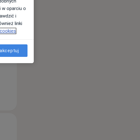
odobnych
i w oparciu o
awdzić i
wnież linki
 cookies
Śr,
Czw,
Pt,
12 Sie
13 Sie
14 Sie
akceptuj
Śr,
Czw,
Pt,
12 Sie
13 Sie
14 Sie