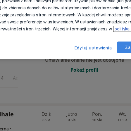
, pozwalasz nam i naszym partnerom używać plików cookie (lub p
. Prof. Jana Rudnika 3B, Rabka-Zdrój
•
Mapa
) do zbierania danych do celów statystycznych i dostarczania treśc
zaje przeglądania stron internetowych. W każdej chwili możesz spr
wać swoje preferencje w ustawieniach. W ustawieniach znajdziesz ró
prywatności stron trzecich. Więcej informacji znajdziesz w
polityka
Dziś
Jutro
Pon,
Wt,
8 Sie
9 Sie
10 Sie
11 Sie
·
erna
Za
Edytuj ustawienia
Umawianie online nie jest dostępne
Pokaż profil
 4
Adres 5
dhale
Dziś
Jutro
Pon,
Wt,
8 Sie
9 Sie
10 Sie
11 Sie
·
terna