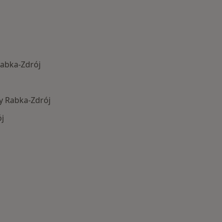
Rabka-Zdrój
y Rabka-Zdrój
j
Najczęstsze schorzenia