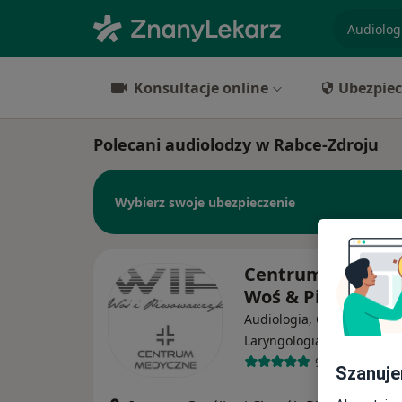
specjaliz
Konsultacje online
Ubezpiec
Polecani audiolodzy w Rabce-Zdroju
Wybierz swoje ubezpieczenie
Centrum Medycz
Woś & Piwowarc
Audiologia, Chirurgia nac
·
Więcej
Laryngologia
984 opinie
Szanuje