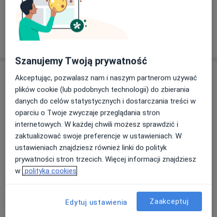
+ 5 usług
W jaki sposób ustalane są ceny?
Szanujemy Twoją prywatność
Adresy (7)
Akceptując, pozwalasz nam i naszym partnerom używać
plików cookie (lub podobnych technologii) do zbierania
Adres 1
Adres 2
Adres 3
Adres 4
Adres 5
danych do celów statystycznych i dostarczania treści w
oparciu o Twoje zwyczaje przeglądania stron
internetowych. W każdej chwili możesz sprawdzić i
Dental Fraternity Centrum Implantologii i
zaktualizować swoje preferencje w ustawieniach. W
Stomatologii Estetycznej
ustawieniach znajdziesz również linki do polityk
Zapłocie 21,
Wilanów
, 02-970
Warszawa
prywatności stron trzecich. Więcej informacji znajdziesz
w
polityka cookies
Powiększ mapę
otwiera się w nowej karcie
Zaakceptuj
Edytuj ustawienia
Dostępność