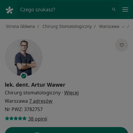
Me
Czego szukasz?
Strona Główna
Chirurg Stomatologiczny
Warszawa
Zmień
lek. dent.
Artur Wawer
O specjalizacjach
Chirurg stomatologiczny
·
Więcej
Warszawa
7 adresów
Nr PWZ: 3782757
38 opinii