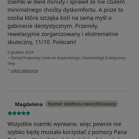
ósemki w dwie minuty i sprawił że nie czułem
minimalnego choćby dyskomfortu. A pisze to
osoba która szczęka boli na samą myśl o
gabinecie dentystycznym. Przemiły,
rewelacyjnie zorganizowany i ekstremalnie
skuteczny, 11/10. Polecam!
9 grudnia 2024
•
Dental Fraternity Centrum Implantologii i Stomatologii Estetycznej
•
Inny
w opinii użytkownika Kacper
•
zgłoś nadużycie
Magdalena
Numer telefonu zweryfikowany
M
Wszystkie osemki wyrwane, więc pewnie nie
szybko będę musiała korzystać z pomocy Pana