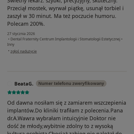
Świetny lekarz: szybki, precyzyjny, skuteczny.
Przeciął mostek, wyrwał piątkę, usunął torbiel i
zaszył w 30 minut. Ma też poczucie humoru.
Polecam 200%.
27 stycznia 2026
•
Dental Fraternity Centrum Implantologii i Stomatologii Estetycznej
•
Inny
w opinii użytkownika Roman
•
zgłoś nadużycie
BeataG.
Numer telefonu zweryfikowany
B
Od dawna nosiłam się z zamiarem wszczepienia
implantów.Do kliniki trafiłam z polecenia.Pana
dr.A.Wawra wybrałam intuicyjnie Doktor nie
dość że młody,wybitnie zdolny to z wysoką
kulturą osobistą.Chociaż zabieg nie należał do