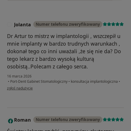
Jolanta
Numer telefonu zweryfikowany
J
Dr Artur to mistrz w implantologii , wszczepił u
mnie implanty w bardzo trudnych warunkach ,
dokonał tego co inni uważali ,że się nie da? Do
tego lekarz z bardzo wysoką kulturą
osobistą..Polecam z całego serca.
16 marca 2026
•
Port-Dent Gabinet Stomatologiczny
•
konsultacja implantologiczna
•
w opinii użytkownika Jolanta
zgłoś nadużycie
Roman
Numer telefonu zweryfikowany
R