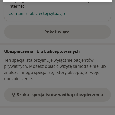
W tym gabinecie nie można umawiać wizyt przez
internet
Co mam zrobić w tej sytuacji?
Pokaż więcej
o adresie
Ubezpieczenia - brak akceptowanych
Ten specjalista przyjmuje wyłącznie pacjentów
prywatnych. Możesz opłacić wizytę samodzielnie lub
znaleźć innego specjalistę, który akceptuje Twoje
ubezpieczenie.
Szukaj specjalistów według ubezpieczenia