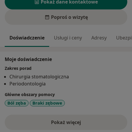
Pokaż dane kontaktowe
Poproś o wizytę
Doświadczenie
Usługi i ceny
Adresy
Ubezpi
Moje doświadczenie
Zakres porad
Chirurgia stomatologiczna
Periodontologia
Główne obszary pomocy
Ból zęba
Braki zębowe
Pokaż więcej
o doświadczeniu