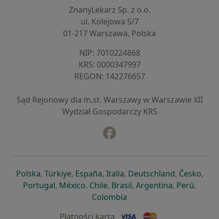
ZnanyLekarz Sp. z o.o.
ul. Kolejowa 5/7
01-217 Warszawa, Polska
NIP: ⁠7010224868
KRS: ⁠0000347997
REGON: ⁠142276657
Sąd Rejonowy dla m.st. Warszawy w Warszawie XII
Wydział Gospodarczy KRS
Facebook
otwiera się w nowej karcie
otwiera się w nowej karcie
otwiera się w nowej karcie
otwiera się w nowej karcie
otwiera się w nowej karci
otwiera się
otwi
Polska
,
Türkiye
,
España
,
Italia
,
Deutschland
,
Česko
,
otwiera się w nowej karcie
otwiera się w nowej karcie
otwiera się w nowej karcie
otwiera się w nowej kar
otwiera się 
otwier
Portugal
,
México
,
Chile
,
Brasil
,
Argentina
,
Perú
,
otwiera się w nowej karc
Colombia
Płatności kartą