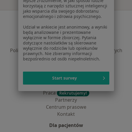
lepsze zrozumienie, w jaki sposób ludzie
korzystają z narzędzi sztucznej inteligencji
jako wsparcia dla swojego dobrostanu
emocjonalnego i zdrowia psychicznego.
Serwis
Udział w ankiecie jest anonimowy, a wyniki
Regulamin
będą analizowane i prezentowane
Polityka prywatności pacjentów
wyłącznie w formie zbiorczej. Pytania
Polityka prywatności profesjonalistów
dotyczące nastolatków są skierowane
wyłącznie do rodziców lub opiekunów
Polityka prywatności dla profesjonalistów, których
prawnych. Nie zbieramy informacji
dane pozyskaliśmy samodzielnie
bezpośrednio od osób niepełnoletnich.
Polityka cookies
Jak działają wyniki wyszukiwania
Start survey
Dostępność
O nas
Praca
Rekrutujemy!
Partnerzy
Centrum prasowe
Kontakt
Dla pacjentów