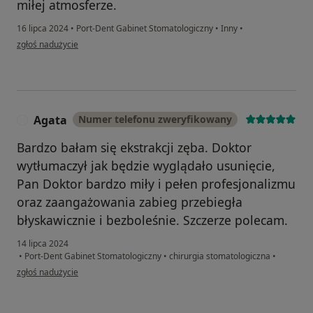
miłej atmosferze.
16 lipca 2024
•
Port-Dent Gabinet Stomatologiczny
•
Inny
•
w opinii użytkownika Aneta
zgłoś nadużycie
Agata
Numer telefonu zweryfikowany
A
Bardzo bałam się ekstrakcji zęba. Doktor
wytłumaczył jak będzie wyglądało usunięcie,
Pan Doktor bardzo miły i pełen profesjonalizmu
oraz zaangażowania zabieg przebiegła
błyskawicznie i bezboleśnie. Szczerze polecam.
14 lipca 2024
•
Port-Dent Gabinet Stomatologiczny
•
chirurgia stomatologiczna
•
w opinii użytkownika Agata
zgłoś nadużycie