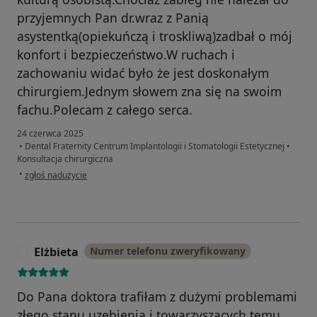
przyjemnych Pan dr.wraz z Panią
asystentką(opiekuńczą i troskliwą)zadbał o mój
konfort i bezpieczeństwo.W ruchach i
zachowaniu widać było że jest doskonałym
chirurgiem.Jednym słowem zna się na swoim
fachu.Polecam z całego serca.
24 czerwca 2025
•
Dental Fraternity Centrum Implantologii i Stomatologii Estetycznej
•
Konsultacja chirurgiczna
w opinii użytkownika BeataG.
•
zgłoś nadużycie
Elżbieta
Numer telefonu zweryfikowany
E
Do Pana doktora trafiłam z dużymi problemami
złego stanu uzębienia i towarzyszacych temu