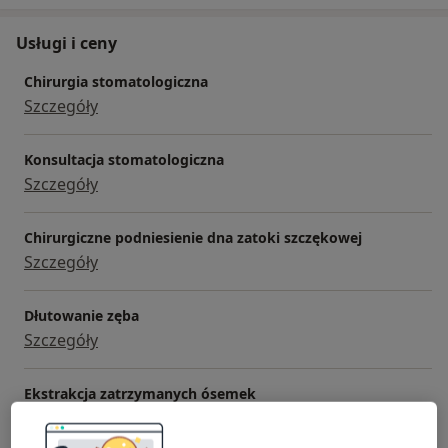
Usługi i ceny
Chirurgia stomatologiczna
Szczegóły
Konsultacja stomatologiczna
Szczegóły
Chirurgiczne podniesienie dna zatoki szczękowej
Szczegóły
Dłutowanie zęba
Szczegóły
Ekstrakcja zatrzymanych ósemek
Szczegóły