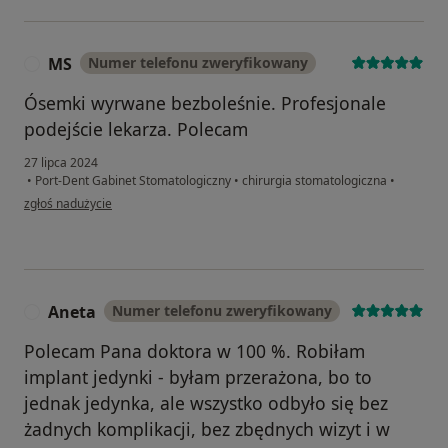
MS
Numer telefonu zweryfikowany
M
Ósemki wyrwane bezboleśnie. Profesjonale
podejście lekarza. Polecam
27 lipca 2024
•
Port-Dent Gabinet Stomatologiczny
•
chirurgia stomatologiczna
•
w opinii użytkownika MS
zgłoś nadużycie
Aneta
Numer telefonu zweryfikowany
A
Polecam Pana doktora w 100 %. Robiłam
implant jedynki - byłam przerażona, bo to
jednak jedynka, ale wszystko odbyło się bez
żadnych komplikacji, bez zbędnych wizyt i w