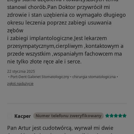
stanowi chorób.Pan Doktor przywrócił mi
zdrowie i stan uzębienia co wymagało długiego
okresu leczenia poprzez zabiegi usuwania
zębów
i zabiegi implantologiczne.Jest lekarzem
przesympatycznym,cierpliwym ,kontaktowym a
przede wszystkim ,wspaniałym fachowcem ma
nie tylko złote ręce ale i serce.
22 stycznia 2025
•
Port-Dent Gabinet Stomatologiczny
•
chirurgia stomatologiczna
•
w opinii użytkownika Elżbieta
zgłoś nadużycie
Kacper
Numer telefonu zweryfikowany
K
Pan Artur jest cudotwórcą, wyrwał mi dwie