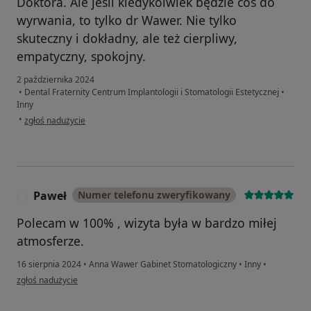
Doktora. Ale jeśli kiedykolwiek będzie coś do
wyrwania, to tylko dr Wawer. Nie tylko
skuteczny i dokładny, ale też cierpliwy,
empatyczny, spokojny.
2 października 2024
•
Dental Fraternity Centrum Implantologii i Stomatologii Estetycznej
•
Inny
w opinii użytkownika Magdalena
•
zgłoś nadużycie
Paweł
Numer telefonu zweryfikowany
P
Polecam w 100% , wizyta była w bardzo miłej
atmosferze.
16 sierpnia 2024
•
Anna Wawer Gabinet Stomatologiczny
•
Inny
•
w opinii użytkownika Paweł
zgłoś nadużycie