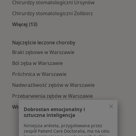
Chirurdzy stomatologiczni Ursynów
Chirurdzy stomatologiczni Żoliborz
Więcej (13)
Więcej w kategorii: Chirurdzy stomatologiczni
Najczęście leczone choroby
Braki zębowe w Warszawie
Ból zęba w Warszawie
Próchnica w Warszawie
Nadwrażliwość zębów w Warszawie
Przebarwienia zębów w Warszawie
Więcej (15)
Dobrostan emocjonalny i
Więcej w kategorii: Najczęście leczone chorob
sztuczna inteligencja
Niniejsza ankieta, przygotowana przez
zespół Patient Care Doctoralia, ma na celu