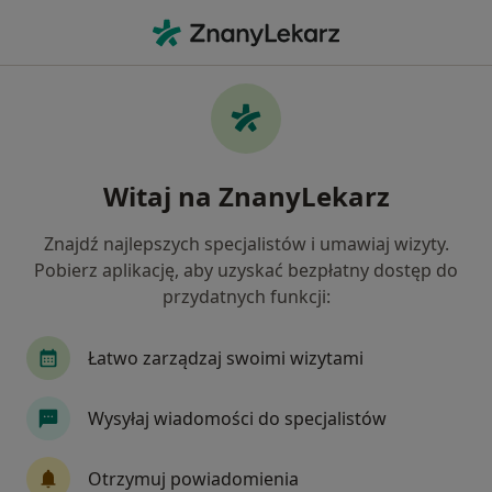
Me
Ból Zęba • Sandomierz, świętokrzyskie
Filtry
• 1
Mapa
Ból zęba specjaliści w Sandomierzu
Witaj na ZnanyLekarz
Jak działają wyniki wyszukiwania
Znajdź najlepszych specjalistów i umawiaj wizyty.
Pobierz aplikację, aby uzyskać bezpłatny dostęp do
Jakiego specjalisty szukasz?
przydatnych funkcji:
Stomatolog
Chirurg stomatologiczny
Łatwo zarządzaj swoimi wizytami
Wysyłaj wiadomości do specjalistów
Otrzymuj powiadomienia