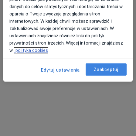
danych do celów statystycznych i dostarczania treści w
oparciu o Twoje zwyczaje przeglądania stron
internetowych. W każdej chwili możesz sprawdzić i
zaktualizować swoje preferencje w ustawieniach. W
ustawieniach znajdziesz również linki do polityk
lek. dent. Dominika Olesiejuk
prywatności stron trzecich. Więcej informacji znajdziesz
·
Więcej
Stomatolog
w
polityka cookies
18 opinii
Energetyczna 2/l5, Sandomierz
•
Mapa
Zaakceptuj
Edytuj ustawienia
DentaLove Sandomierz
Higienizacja
500 zł
Specjalista nie oferuje umawiania online pod tym adresem.
Poproś o wizytę