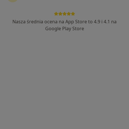
Nasza średnia ocena na App Store to 4.9 i 4.1 na
lek. dent. Artur Wawer
Google Play Store
·
Więcej
Chirurg stomatologiczny, Stomatolog
38 opinii
Adres 1
Adres 2
Portowa 9, Sandomierz
•
Mapa
Port-Dent Gabinet Stomatologiczny
Chirurgia stomatologiczna
Brak ceny
Specjalista nie oferuje umawiania online pod tym adresem.
Poproś o wizytę