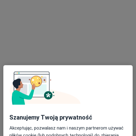
lek. dent. Joanna Buczkowska
·
Więcej
Stomatolog, Protetyk stomatologiczny
24 opinie
Polskiej Organizacji Wojskowej 22A, Sandomierz
•
Mapa
PRISM Dental Studio
Konsultacja protetyczna
250 zł
Specjalista nie oferuje umawiania online pod tym adresem.
Poproś o wizytę
Szanujemy Twoją prywatność
Akceptując, pozwalasz nam i naszym partnerom używać
plików cookie (lub podobnych technologii) do zbierania