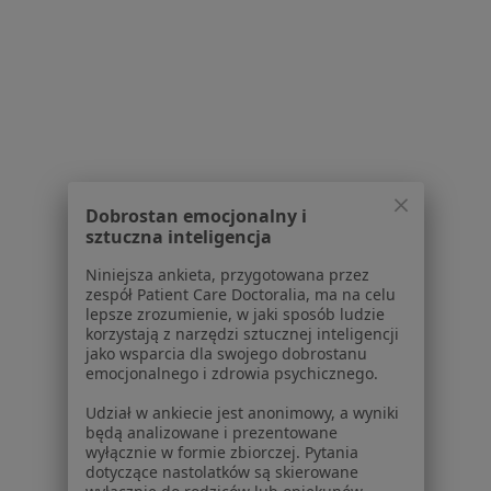
Strona Główna
Choroby
Ból Zęba
Sandomierz
Zmień miasto
Zmień
Serwis
Regulamin
Dobrostan emocjonalny i
sztuczna inteligencja
Polityka prywatności pacjentów
Polityka prywatności profesjonalistów
Niniejsza ankieta, przygotowana przez
Polityka prywatności dla profesjonalistów, których
zespół Patient Care Doctoralia, ma na celu
lepsze zrozumienie, w jaki sposób ludzie
dane pozyskaliśmy samodzielnie
korzystają z narzędzi sztucznej inteligencji
Polityka cookies
jako wsparcia dla swojego dobrostanu
Jak działają wyniki wyszukiwania
emocjonalnego i zdrowia psychicznego.
Dostępność
Udział w ankiecie jest anonimowy, a wyniki
O nas
będą analizowane i prezentowane
Praca
wyłącznie w formie zbiorczej. Pytania
Rekrutujemy!
dotyczące nastolatków są skierowane
Partnerzy