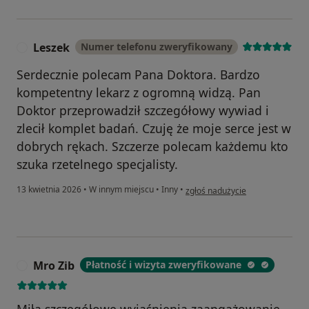
Leszek
Numer telefonu zweryfikowany
L
Serdecznie polecam Pana Doktora. Bardzo
kompetentny lekarz z ogromną widzą. Pan
Doktor przeprowadził szczegółowy wywiad i
zlecił komplet badań. Czuję że moje serce jest w
dobrych rękach. Szczerze polecam każdemu kto
szuka rzetelnego specjalisty.
w opinii użytkownika Leszek
13 kwietnia 2026
•
W innym miejscu
•
Inny
•
zgłoś nadużycie
Mro Zib
Płatność i wizyta zweryfikowane
M
Miła szczegółowe wyjaśnienia zaangażowanie