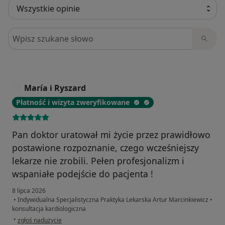
Szukaj w opiniach
María i Ryszard
M
Płatność i wizyta zweryfikowane
Pan doktor uratował mi życie przez prawidłowo
postawione rozpoznanie, czego wcześniejszy
lekarze nie zrobili. Pełen profesjonalizm i
wspaniałe podejście do pacjenta !
8 lipca 2026
•
Indywidualna Specjalistyczna Praktyka Lekarska Artur Marcinkiewicz
•
konsultacja kardiologiczna
w opinii użytkownika María i Ryszard
•
zgłoś nadużycie