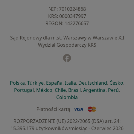
NIP: ⁠7010224868
KRS: ⁠0000347997
REGON: ⁠142276657
Sąd Rejonowy dla m.st. Warszawy w Warszawie XII
Wydział Gospodarczy KRS
Facebook
otwiera się w nowej karcie
otwiera się w nowej karcie
otwiera się w nowej karcie
otwiera się w nowej karcie
otwiera się w nowej karci
otwiera się
otwi
Polska
,
Türkiye
,
España
,
Italia
,
Deutschland
,
Česko
,
otwiera się w nowej karcie
otwiera się w nowej karcie
otwiera się w nowej karcie
otwiera się w nowej kar
otwiera się 
otwier
Portugal
,
México
,
Chile
,
Brasil
,
Argentina
,
Perú
,
otwiera się w nowej karc
Colombia
Płatności kartą
ROZPORZĄDZENIE (UE) 2022/2065 (DSA) art. 24:
15.395.179 użytkowników/miesiąc - Czerwiec 2026