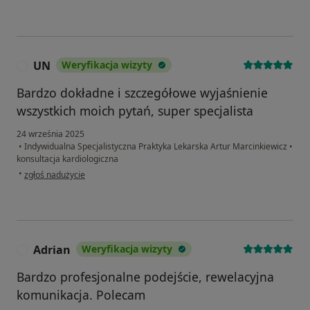
UN
Weryfikacja wizyty
U
Bardzo dokładne i szczegółowe wyjaśnienie
wszystkich moich pytań, super specjalista
24 września 2025
•
Indywidualna Specjalistyczna Praktyka Lekarska Artur Marcinkiewicz
•
konsultacja kardiologiczna
w opinii użytkownika UN
•
zgłoś nadużycie
Adrian
Weryfikacja wizyty
A
Bardzo profesjonalne podejście, rewelacyjna
komunikacja. Polecam