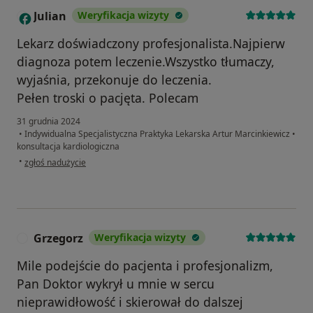
Julian
Weryfikacja wizyty
J
Lekarz doświadczony profesjonalista.Najpierw
diagnoza potem leczenie.Wszystko tłumaczy,
wyjaśnia, przekonuje do leczenia.
Pełen troski o pacjęta. Polecam
31 grudnia 2024
•
Indywidualna Specjalistyczna Praktyka Lekarska Artur Marcinkiewicz
•
konsultacja kardiologiczna
w opinii użytkownika Julian
•
zgłoś nadużycie
Grzegorz
Weryfikacja wizyty
G
Mile podejście do pacjenta i profesjonalizm,
Pan Doktor wykrył u mnie w sercu
nieprawidłowość i skierował do dalszej