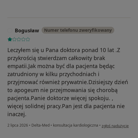
Bogusław
Numer telefonu zweryfikowany
B
Leczyłem się u Pana doktora ponad 10 lat .Z
przykrością stwierdzam całkowity brak
empatii.Jak można być dla pacjenta będąc
zatrudniony w kilku przychodniach i
przyjmować również prywatnie.Dzisiejszy dzień
to apogeum nie przejmowania się chorobą
pacjenta.Panie doktorze więcej spokoju. ,
więcej solidnej pracy.Pan jest dla pacjenta nie
inaczej.
w opinii użytkownika
2 lipca 2026
•
Delta-Med
•
konsultacja kardiologiczna
•
zgłoś nadużycie