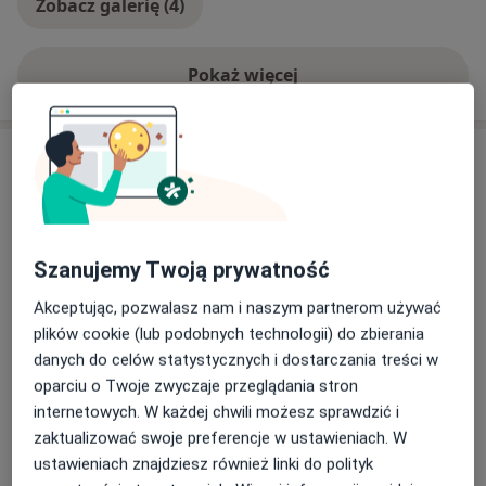
Zobacz galerię (4)
Pokaż więcej
o doświadczeniu
Usługi i ceny
Konsultacja kardiologiczna
Umów wizytę
Od 230 zł
Szczegóły
Szanujemy Twoją prywatność
Badania przedoperacyjne
Akceptując, pozwalasz nam i naszym partnerom używać
Umów wizytę
270 zł
Szczegóły
plików cookie (lub podobnych technologii) do zbierania
danych do celów statystycznych i dostarczania treści w
oparciu o Twoje zwyczaje przeglądania stron
ECHO serca
Umów wizytę
210 zł
Szczegóły
internetowych. W każdej chwili możesz sprawdzić i
zaktualizować swoje preferencje w ustawieniach. W
ustawieniach znajdziesz również linki do polityk
Konsultacja kardiologiczna (kolejna