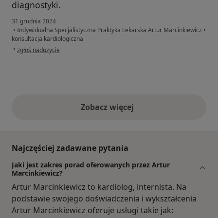
diagnostyki.
31 grudnia 2024
•
Indywidualna Specjalistyczna Praktyka Lekarska Artur Marcinkiewicz
•
konsultacja kardiologiczna
w opinii użytkownika Grzegorz
•
zgłoś nadużycie
Zobacz więcej
opinie powyżej
Najczęściej zadawane pytania
Jaki jest zakres porad oferowanych przez Artur
Marcinkiewicz?
Artur Marcinkiewicz to kardiolog, internista. Na
podstawie swojego doświadczenia i wykształcenia
Artur Marcinkiewicz oferuje usługi takie jak: