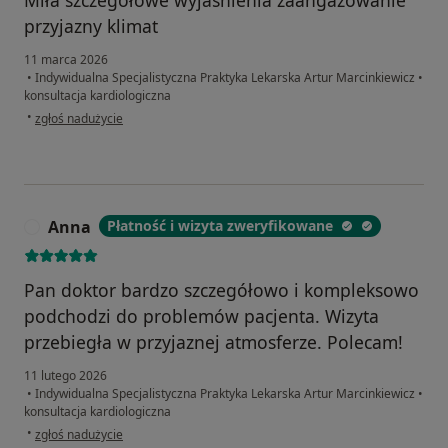
przyjazny klimat
11 marca 2026
•
Indywidualna Specjalistyczna Praktyka Lekarska Artur Marcinkiewicz
•
konsultacja kardiologiczna
w opinii użytkownika Mro Zib
•
zgłoś nadużycie
Anna
Płatność i wizyta zweryfikowane
A
Pan doktor bardzo szczegółowo i kompleksowo
podchodzi do problemów pacjenta. Wizyta
przebiegła w przyjaznej atmosferze. Polecam!
11 lutego 2026
•
Indywidualna Specjalistyczna Praktyka Lekarska Artur Marcinkiewicz
•
konsultacja kardiologiczna
w opinii użytkownika Anna
•
zgłoś nadużycie