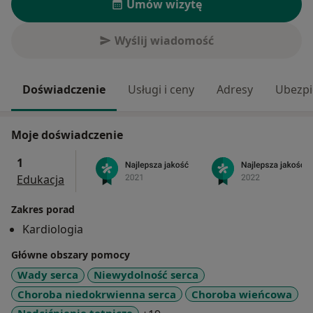
Umów wizytę
Wyślij wiadomość
Doświadczenie
Usługi i ceny
Adresy
Ubezpi
Moje doświadczenie
1
Edukacja
Zakres porad
Kardiologia
Główne obszary pomocy
Wady serca
Niewydolność serca
Choroba niedokrwienna serca
Choroba wieńcowa