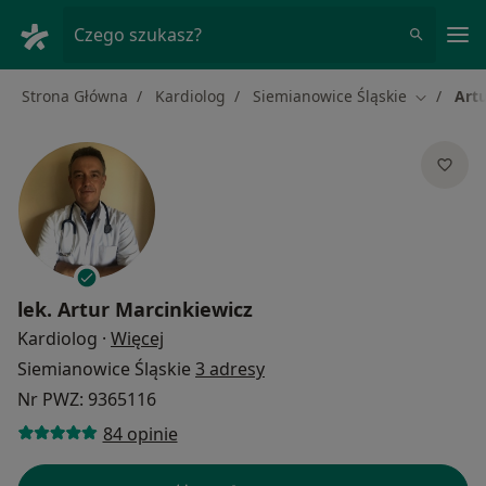
Me
Czego szukasz?
Strona Główna
Kardiolog
Siemianowice Śląskie
Art
Zmień mi
lek.
Artur Marcinkiewicz
O specjalizacjach
Kardiolog
·
Więcej
Siemianowice Śląskie
3 adresy
Nr PWZ: 9365116
84 opinie