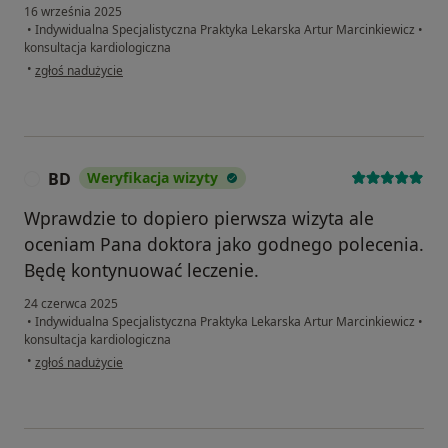
16 września 2025
•
Indywidualna Specjalistyczna Praktyka Lekarska Artur Marcinkiewicz
•
konsultacja kardiologiczna
w opinii użytkownika Adrian
•
zgłoś nadużycie
BD
Weryfikacja wizyty
B
Wprawdzie to dopiero pierwsza wizyta ale
oceniam Pana doktora jako godnego polecenia.
Będę kontynuować leczenie.
24 czerwca 2025
•
Indywidualna Specjalistyczna Praktyka Lekarska Artur Marcinkiewicz
•
konsultacja kardiologiczna
w opinii użytkownika BD
•
zgłoś nadużycie