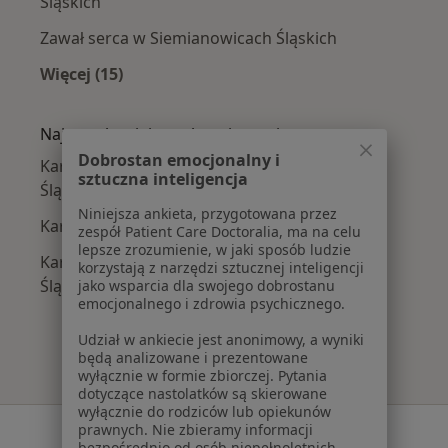
Śląskich
Zawał serca w Siemianowicach Śląskich
Więcej (15)
Więcej w kategorii: Najczęście leczone chorob
Najpopularniejsze ubezpieczenia
Dobrostan emocjonalny i
Kardiolodzy z Compensa w Siemianowicach
sztuczna inteligencja
Śląskich
Niniejsza ankieta, przygotowana przez
Kardiolodzy z NFZ w Siemianowicach Śląskich
zespół Patient Care Doctoralia, ma na celu
lepsze zrozumienie, w jaki sposób ludzie
Kardiolodzy z PZU Zdrowie w Siemianowicach
korzystają z narzędzi sztucznej inteligencji
Śląskich
jako wsparcia dla swojego dobrostanu
emocjonalnego i zdrowia psychicznego.
Udział w ankiecie jest anonimowy, a wyniki
będą analizowane i prezentowane
wyłącznie w formie zbiorczej. Pytania
dotyczące nastolatków są skierowane
wyłącznie do rodziców lub opiekunów
prawnych. Nie zbieramy informacji
Serwis
bezpośrednio od osób niepełnoletnich.