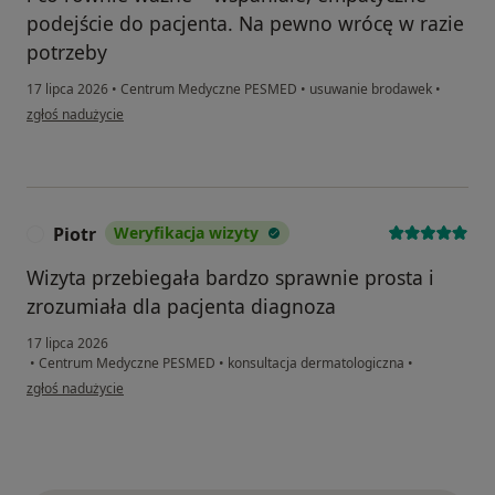
podejście do pacjenta. Na pewno wrócę w razie
potrzeby
17 lipca 2026
•
Centrum Medyczne PESMED
•
usuwanie brodawek
•
w opinii użytkownika Maria
zgłoś nadużycie
Piotr
Weryfikacja wizyty
P
Wizyta przebiegała bardzo sprawnie prosta i
zrozumiała dla pacjenta diagnoza
17 lipca 2026
•
Centrum Medyczne PESMED
•
konsultacja dermatologiczna
•
w opinii użytkownika Piotr
zgłoś nadużycie