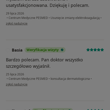
usatysfakcjonowana. Dziękuję i polecam.
29 lipca 2026
•
Centrum Medyczne PESMED
•
Usunięcie zmiany elektrokoagulacją
•
w opinii użytkownika Iwona
zgłoś nadużycie
Basia
Weryfikacja wizyty
B
Bardzo polecam. Pan doktor wszystko
szczegółowo wyjaśnił.
25 lipca 2026
•
Centrum Medyczne PESMED
•
konsultacja dermatologiczna
•
w opinii użytkownika Basia
zgłoś nadużycie