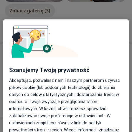
Zobacz galerię (3)
Pokaż więcej
o doświadczeniu
Aktualności
lek. Artur Czaplewski
Józefa Sułkowskiego 15, 85-634 Bydgoszcz
Szanujemy Twoją prywatność
Konsultacje dermatologiczne dzieci i dorosłych w
Akceptując, pozwalasz nam i naszym partnerom używać
Centrum Medycznym PESMED po wcześniejszej
plików cookie (lub podobnych technologii) do zbierania
rejestracji
danych do celów statystycznych i dostarczania treści w
oparciu o Twoje zwyczaje przeglądania stron
02/08/2022
internetowych. W każdej chwili możesz sprawdzić i
zaktualizować swoje preferencje w ustawieniach. W
ustawieniach znajdziesz również linki do polityk
Usługi i ceny
prywatności stron trzecich. Więcej informacji znajdziesz