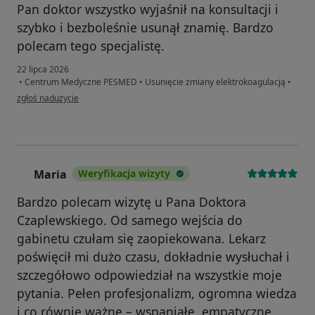
Pan doktor wszystko wyjaśnił na konsultacji i
szybko i bezboleśnie usunął znamię. Bardzo
polecam tego specjalistę.
22 lipca 2026
•
Centrum Medyczne PESMED
•
Usunięcie zmiany elektrokoagulacją
•
w opinii użytkownika Tomasz
zgłoś nadużycie
Maria
Weryfikacja wizyty
M
Bardzo polecam wizytę u Pana Doktora
Czaplewskiego. Od samego wejścia do
gabinetu czułam się zaopiekowana. Lekarz
poświęcił mi dużo czasu, dokładnie wysłuchał i
szczegółowo odpowiedział na wszystkie moje
pytania. Pełen profesjonalizm, ogromna wiedza
i co równie ważne – wspaniałe, empatyczne