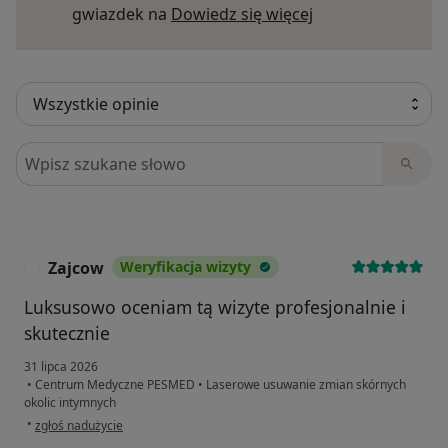
Dowiedz się więce
gwiazdek na
Dowiedz się więcej
Szukaj w opiniach
Zajcow
Weryfikacja wizyty
Z
Luksusowo oceniam tą wizyte profesjonalnie i
skutecznie
31 lipca 2026
•
Centrum Medyczne PESMED
•
Laserowe usuwanie zmian skórnych
okolic intymnych
w opinii użytkownika Zajcow
•
zgłoś nadużycie