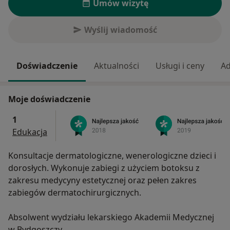
Umów wizytę
Wyślij wiadomość
Doświadczenie
Aktualności
Usługi i ceny
Ad
Moje doświadczenie
1
Edukacja
Konsultacje dermatologiczne, wenerologiczne dzieci i
dorosłych. Wykonuje zabiegi z użyciem botoksu z
zakresu medycyny estetycznej oraz pełen zakres
zabiegów dermatochirurgicznych.
Absolwent wydziału lekarskiego Akademii Medycznej
w Bydgoszczy.