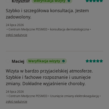
Krzysztof
Weryfikacja wizyty
K
Szybko i szczegółowa konsultacja. Jestem
zadowolony.
24 lipca 2026
•
Centrum Medyczne PESMED
•
konsultacja dermatologiczna
•
w opinii użytkownika Krzysztof
zgłoś nadużycie
Maciej
Weryfikacja wizyty
M
Wizyta w bardzo przyjacielskiej atmosferze.
Szybkie i fachowe rozpoznanie i usunięcie
zmiany. Dokładne wyjaśnienie choroby.
24 lipca 2026
•
Centrum Medyczne PESMED
•
Usunięcie zmiany elektrokoagulacją
•
w opinii użytkownika Maciej
zgłoś nadużycie