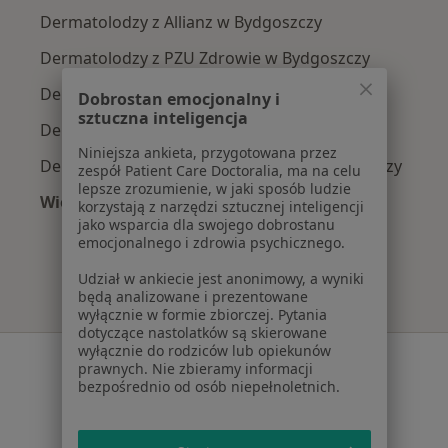
Dermatolodzy z Allianz w Bydgoszczy
Dermatolodzy z PZU Zdrowie w Bydgoszczy
Dermatolodzy z Compensa w Bydgoszczy
Dobrostan emocjonalny i
sztuczna inteligencja
Dermatolodzy z POLMED w Bydgoszczy
Niniejsza ankieta, przygotowana przez
Dermatolodzy z SKOK Asekuracja w Bydgoszczy
zespół Patient Care Doctoralia, ma na celu
lepsze zrozumienie, w jaki sposób ludzie
Więcej (2)
korzystają z narzędzi sztucznej inteligencji
Więcej w kategorii: Najpopularniejsze ubezpie
jako wsparcia dla swojego dobrostanu
emocjonalnego i zdrowia psychicznego.
Udział w ankiecie jest anonimowy, a wyniki
będą analizowane i prezentowane
wyłącznie w formie zbiorczej. Pytania
dotyczące nastolatków są skierowane
wyłącznie do rodziców lub opiekunów
Serwis
prawnych. Nie zbieramy informacji
bezpośrednio od osób niepełnoletnich.
Regulamin
Polityka prywatności pacjentów
Polityka prywatności profesjonalistów