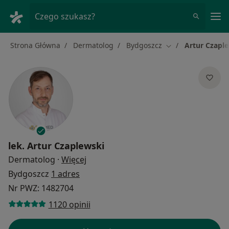
Me
Czego szukasz?
Strona Główna
Dermatolog
Bydgoszcz
Artur Czapl
Zmień miasto
lek.
Artur Czaplewski
O specjalizacjach
Dermatolog
·
Więcej
Bydgoszcz
1 adres
Nr PWZ: 1482704
1120 opinii