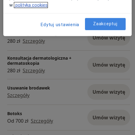
w
polityka cookies
Konsultacja dermatologiczna
Umów wizytę
280 zł
Szczegóły
Zaakceptuj
Edytuj ustawienia
Konsultacja dermatologiczna dzieci
Umów wizytę
280 zł
Szczegóły
Konsultacja dermatologiczna +
dermatoskopia
Umów wizytę
280 zł
Szczegóły
Usuwanie brodawek
Umów wizytę
Szczegóły
Botoks
Umów wizytę
Od 700 zł
Szczegóły