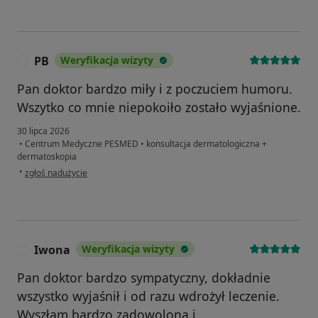
PB
Weryfikacja wizyty
P
Pan doktor bardzo miły i z poczuciem humoru.
Wszytko co mnie niepokoiło zostało wyjaśnione.
30 lipca 2026
•
Centrum Medyczne PESMED
•
konsultacja dermatologiczna +
dermatoskopia
w opinii użytkownika PB
•
zgłoś nadużycie
Iwona
Weryfikacja wizyty
I
Pan doktor bardzo sympatyczny, dokładnie
wszystko wyjaśnił i od razu wdrożył leczenie.
Wyszłam bardzo zadowolona i