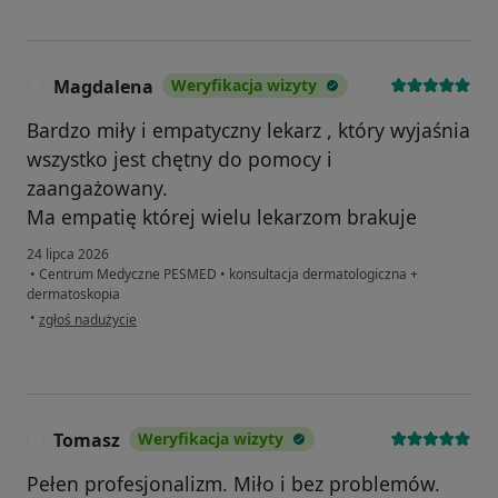
Magdalena
Weryfikacja wizyty
M
Bardzo miły i empatyczny lekarz , który wyjaśnia
wszystko jest chętny do pomocy i
zaangażowany.
Ma empatię której wielu lekarzom brakuje
24 lipca 2026
•
Centrum Medyczne PESMED
•
konsultacja dermatologiczna +
dermatoskopia
w opinii użytkownika Magdalena
•
zgłoś nadużycie
Tomasz
Weryfikacja wizyty
T
Pełen profesjonalizm. Miło i bez problemów.