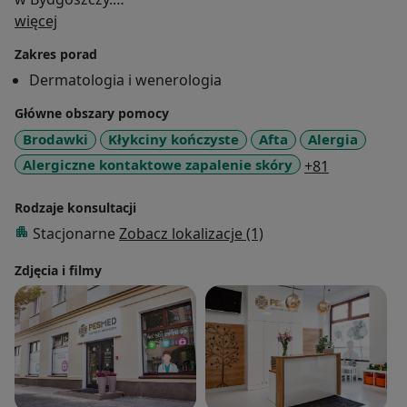
O mnie
Szkoleniowiec firmy Merz w zakresie dermatologii
więcej
estetycznej.
Zakres porad
Doświadczenie: zawodowe
Dermatologia i wenerologia
Do 2009 r. nauczyciel akademicki w Katedrze i Klinice
Dermatologii Collegium Medicum w Bydgoszczy
Główne obszary pomocy
Staż z dermatochirurgii w Oddziale Dermatochirurgii
Brodawki
Kłykciny kończyste
Afta
Alergia
Katedry i Kliniki Dermatologii, Wenerologii i Alergologii
a11y_sr_mo
Alergiczne kontaktowe zapalenie skóry
+81
Gdańskiego Uniwersytetu Medycznego
Obecnie starszy asystent w Oddziale
Rodzaje konsultacji
Dermatologicznym Wojewódzkiego Szpitala
Stacjonarne
Zobacz lokalizacje (1)
Zespolonego w Toruniu
Członek Polskiego Towarzystwa Dermatologicznego
Zdjęcia i filmy