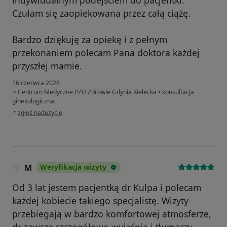
indywidualnym podejściem do pacjentki.
Czułam się zaopiekowana przez całą ciążę.
Bardzo dziękuję za opiekę i z pełnym
przekonaniem polecam Pana doktora każdej
przyszłej mamie.
16 czerwca 2026
•
Centrum Medyczne PZU Zdrowie Gdynia Kielecka
•
konsultacja
ginekologiczna
w opinii użytkownika Lizaveta
•
zgłoś nadużycie
M
Weryfikacja wizyty
Od 3 lat jestem pacjentką dr Kulpa i polecam
każdej kobiecie takiego specjalistę. Wizyty
przebiegają w bardzo komfortowej atmosferze,