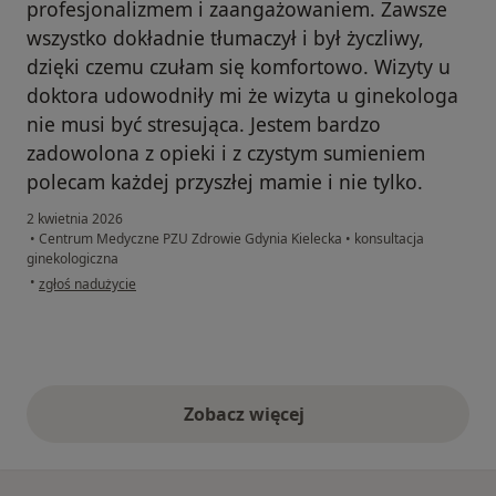
profesjonalizmem i zaangażowaniem. Zawsze
wszystko dokładnie tłumaczył i był życzliwy,
dzięki czemu czułam się komfortowo. Wizyty u
doktora udowodniły mi że wizyta u ginekologa
nie musi być stresująca. Jestem bardzo
zadowolona z opieki i z czystym sumieniem
polecam każdej przyszłej mamie i nie tylko.
2 kwietnia 2026
•
Centrum Medyczne PZU Zdrowie Gdynia Kielecka
•
konsultacja
ginekologiczna
w opinii użytkownika Patrycja
•
zgłoś nadużycie
Zobacz więcej
opinie powyżej