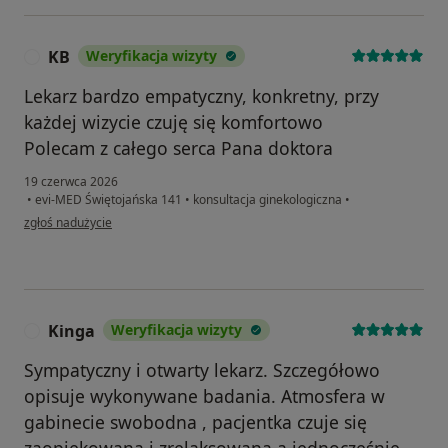
KB
Weryfikacja wizyty
K
Lekarz bardzo empatyczny, konkretny, przy
każdej wizycie czuję się komfortowo
Polecam z całego serca Pana doktora
19 czerwca 2026
•
evi-MED Świętojańska 141
•
konsultacja ginekologiczna
•
w opinii użytkownika KB
zgłoś nadużycie
Kinga
Weryfikacja wizyty
K
Sympatyczny i otwarty lekarz. Szczegółowo
opisuje wykonywane badania. Atmosfera w
gabinecie swobodna , pacjentka czuje się