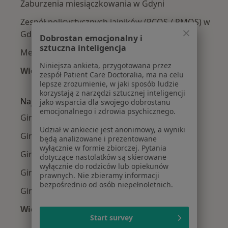
Zaburzenia miesiączkowania w Gdyni
Zespół policystycznych jajników (PCOS / PMOS) w
Gdyni
Dobrostan emocjonalny i
sztuczna inteligencja
Menopauza w Gdyni
Niniejsza ankieta, przygotowana przez
Więcej (15)
zespół Patient Care Doctoralia, ma na celu
Więcej w kategorii: Najczęście leczone chorob
lepsze zrozumienie, w jaki sposób ludzie
korzystają z narzędzi sztucznej inteligencji
Najpopularniejsze ubezpieczenia
jako wsparcia dla swojego dobrostanu
emocjonalnego i zdrowia psychicznego.
Ginekolodzy z Medicover w Gdyni
Udział w ankiecie jest anonimowy, a wyniki
Ginekolodzy z TU Zdrowie w Gdyni
będą analizowane i prezentowane
wyłącznie w formie zbiorczej. Pytania
Ginekolodzy z Allianz w Gdyni
dotyczące nastolatków są skierowane
wyłącznie do rodziców lub opiekunów
Ginekolodzy z Signal Iduna w Gdyni
prawnych. Nie zbieramy informacji
bezpośrednio od osób niepełnoletnich.
Ginekolodzy z Compensa w Gdyni
Więcej (6)
Start survey
Więcej w kategorii: Najpopularniejsze ubezpie