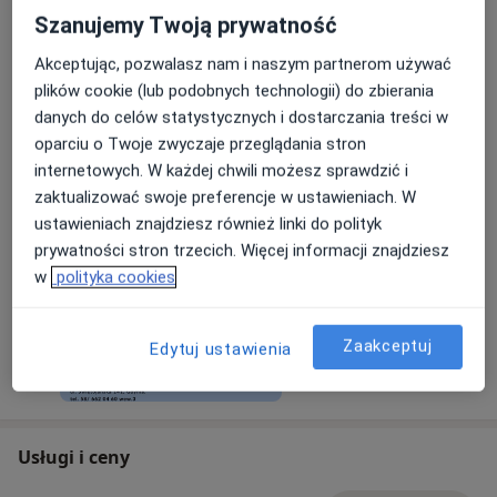
Świętojańska 141, 81-404 Gdynia
Szanujemy Twoją prywatność
Dla uczennic i studentek do 26 r.ż konsultacje
Akceptując, pozwalasz nam i naszym partnerom używać
ginekologiczne z 15% zniżką, za okazaniem
plików cookie (lub podobnych technologii) do zbierania
ważnej legitymacji szkolnej / studenckiej.
danych do celów statystycznych i dostarczania treści w
Promocja jest ważna do 30.06.2026r.
oparciu o Twoje zwyczaje przeglądania stron
internetowych. W każdej chwili możesz sprawdzić i
16/02/2026
zaktualizować swoje preferencje w ustawieniach. W
ustawieniach znajdziesz również linki do polityk
prywatności stron trzecich. Więcej informacji znajdziesz
w
polityka cookies
Zaakceptuj
Edytuj ustawienia
Usługi i ceny