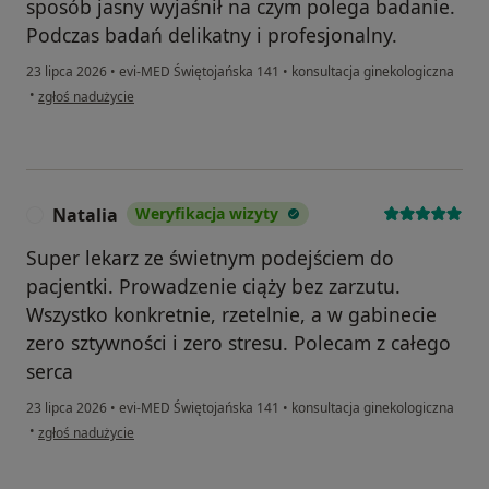
sposób jasny wyjaśnił na czym polega badanie.
Podczas badań delikatny i profesjonalny.
23 lipca 2026
•
evi-MED Świętojańska 141
•
konsultacja ginekologiczna
w opinii użytkownika Joanna
•
zgłoś nadużycie
Natalia
Weryfikacja wizyty
N
Super lekarz ze świetnym podejściem do
pacjentki. Prowadzenie ciąży bez zarzutu.
Wszystko konkretnie, rzetelnie, a w gabinecie
zero sztywności i zero stresu. Polecam z całego
serca
23 lipca 2026
•
evi-MED Świętojańska 141
•
konsultacja ginekologiczna
w opinii użytkownika Natalia
•
zgłoś nadużycie