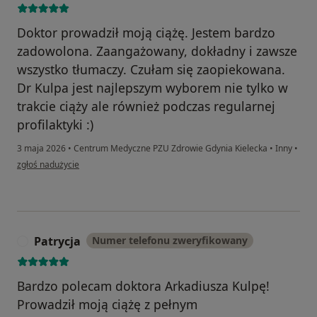
Doktor prowadził moją ciążę. Jestem bardzo
zadowolona. Zaangażowany, dokładny i zawsze
wszystko tłumaczy. Czułam się zaopiekowana.
Dr Kulpa jest najlepszym wyborem nie tylko w
trakcie ciąży ale również podczas regularnej
profilaktyki :)
3 maja 2026
•
Centrum Medyczne PZU Zdrowie Gdynia Kielecka
•
Inny
•
w opinii użytkownika Aleksandra
zgłoś nadużycie
Patrycja
Numer telefonu zweryfikowany
P
Bardzo polecam doktora Arkadiusza Kulpę!
Prowadził moją ciążę z pełnym