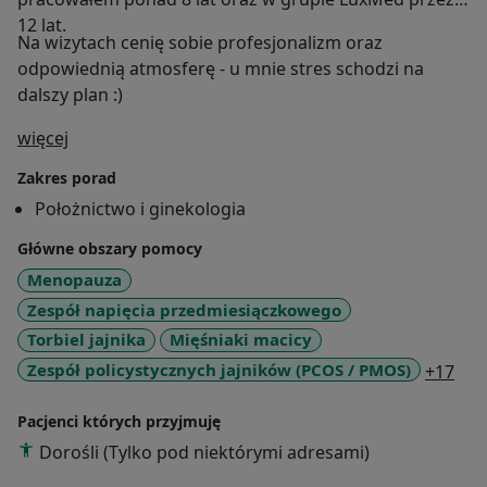
12 lat.
Na wizytach cenię sobie profesjonalizm oraz
odpowiednią atmosferę - u mnie stres schodzi na
dalszy plan :)
O mnie
więcej
Zakres porad
Położnictwo i ginekologia
Główne obszary pomocy
Menopauza
Zespół napięcia przedmiesiączkowego
Torbiel jajnika
Mięśniaki macicy
a11
Zespół policystycznych jajników (PCOS / PMOS)
+17
Pacjenci których przyjmuję
Dorośli (Tylko pod niektórymi adresami)