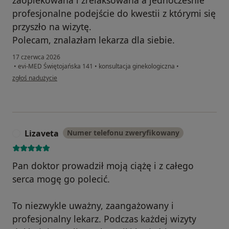
zaopiekowana i zrelaksowana a jednocześnie
profesjonalne podejście do kwestii z którymi się
przyszło na wizytę.
Polecam, znalazłam lekarza dla siebie.
17 czerwca 2026
•
evi-MED Świętojańska 141
•
konsultacja ginekologiczna
•
w opinii użytkownika Kinga
zgłoś nadużycie
Lizaveta
Numer telefonu zweryfikowany
L
Pan doktor prowadził moją ciążę i z całego
serca mogę go polecić.
To niezwykle uważny, zaangażowany i
profesjonalny lekarz. Podczas każdej wizyty