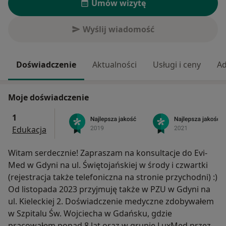
Umów wizytę
Wyślij wiadomość
Doświadczenie
Aktualności
Usługi i ceny
Ad
Moje doświadczenie
1
Edukacja
Witam serdecznie! Zapraszam na konsultacje do Evi-
Med w Gdyni na ul. Świętojańskiej w środy i czwartki
(rejestracja także telefoniczna na stronie przychodni) :)
Od listopada 2023 przyjmuję także w PZU w Gdyni na
ul. Kieleckiej 2. Doświadczenie medyczne zdobywałem
w Szpitalu Św. Wojciecha w Gdańsku, gdzie
pracowałem ponad 8 lat oraz w grupie LuxMed przez