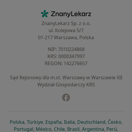
Kontakt
ZnanyLekarz - Strona główna
ZnanyLekarz Sp. z o.o.
ul. Kolejowa 5/7
01-217 Warszawa, Polska
NIP: ⁠7010224868
KRS: ⁠0000347997
REGON: ⁠142276657
Sąd Rejonowy dla m.st. Warszawy w Warszawie XII
Wydział Gospodarczy KRS
Facebook
otwiera się w nowej karcie
otwiera się w nowej karcie
otwiera się w nowej karcie
otwiera się w nowej karcie
otwiera się w nowej karci
otwiera się
otwi
Polska
,
Türkiye
,
España
,
Italia
,
Deutschland
,
Česko
,
otwiera się w nowej karcie
otwiera się w nowej karcie
otwiera się w nowej karcie
otwiera się w nowej kar
otwiera się 
otwier
Portugal
,
México
,
Chile
,
Brasil
,
Argentina
,
Perú
,