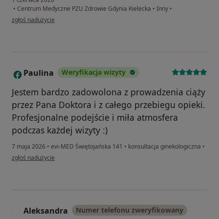
•
Centrum Medyczne PZU Zdrowie Gdynia Kielecka
•
Inny
•
w opinii użytkownika Martyna
zgłoś nadużycie
Paulina
Weryfikacja wizyty
P
Jestem bardzo zadowolona z prowadzenia ciąży
przez Pana Doktora i z całego przebiegu opieki.
Profesjonalne podejście i miła atmosfera
podczas każdej wizyty :)
7 maja 2026
•
evi-MED Świętojańska 141
•
konsultacja ginekologiczna
•
w opinii użytkownika Paulina
zgłoś nadużycie
Aleksandra
Numer telefonu zweryfikowany
A