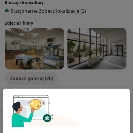
Rodzaje konsultacji
Stacjonarne
Zobacz lokalizacje (2)
Zdjęcia i filmy
Zobacz galerię (20)
Pokaż więcej
o doświadczeniu
Aktualności
lek. Arkadiusz Kulpa