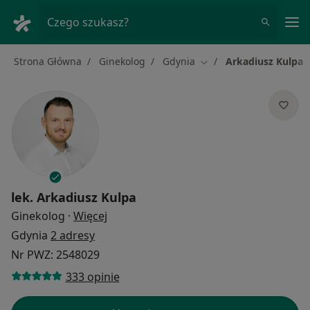
Me
Czego szukasz?
Strona Główna
Ginekolog
Gdynia
Arkadiusz Kulpa
Zmień miasto
lek.
Arkadiusz Kulpa
O specjalizacjach
Ginekolog
·
Więcej
Gdynia
2 adresy
Nr PWZ: 2548029
333 opinie