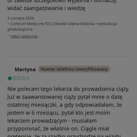
dr zawsze szczegółowo wyjaśnia i tłumaczy,
widać zaangażowanie i wiedzę
2 czerwca 2026
•
Centrum Medyczne PZU Zdrowie Gdynia Kielecka
•
konsultacja
ginekologiczna
w opinii użytkownika M
•
zgłoś nadużycie
Martyna
Numer telefonu zweryfikowany
M
Nie polecam tego lekarza do prowadzenia ciąży.
Już w zaawansowanej ciąży pytał mnie o datę
ostatniej miesiączki, a gdy odpowiadałam, że
jestem w 6 miesiącu, pytał kto jest moim
lekarzem prowadzącym - musiałam
przypominać, że właśnie on. Ciągle miał
pretensje, że za rzadko przychodzę na wizyty,