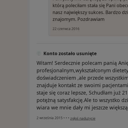
którą poleciłam stała się Pani ob
nasz największy sukces. Bardzo dz
znajomym. Pozdrawiam
22 czerwca 2016
Konto zostało usunięte
Witam! Serdecznie polecam panią Anię.
profesjonalnym,wykształconym diete
doświadczeniem ,ale przede wszystkim 
znajduje kontakt ze swoimi pacjentami
staje się coraz lepsze, Schudłam już 21
potężną satysfakcję.Ale to wszystko dzi
wiara we mnie dały mi jeszcze większ
w opinii użytkownika Konto zostało u
2 września 2015
•
•
•
zgłoś nadużycie