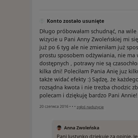
Konto zostało usunięte
Długo próbowałam schudnąć, na wile 
wizycie u Pani Anny Zwoleńskiej mi si
już po 6 tyg ale nie zmieniłam już spo
prostu sposobem odżywiania, nie ma w
dostępnych , potrawy nie są czasochł
kilka dni! Poleciłam Pania Anię juz kilk
także widać efekty :) Sądzę, że każdego
rozsądna kwota i nie trezba chodzic z
polecam i dziękuję bardzo Pani Annie!
w opinii użytkownika Konto zostało 
20 czerwca 2016
•
•
•
zgłoś nadużycie
Anna Zwoleńska
Pani Justynko dziękuję za opinię. J