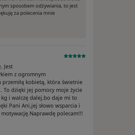
ecnym sposobem odżywiania, to jest
iękuję za polecenia mnie
 Jest
tykiem z ogromnym
przemiłą kobietą, która świetnie
. To dzięki jej pomocy moje życie
 kg i walczę dalej,bo daje mi to
ęki Pani Ani,jej słowo wsparcia i
ą motywację.Naprawdę polecam!!!
sunięte