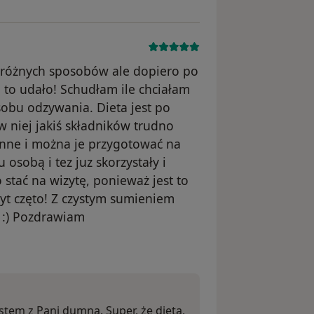
różnych sposobów ale dopiero po
ę to udało! Schudłam ile chciałam
sobu odzywania. Dieta jest po
 niej jakiś składników trudno
onne i można je przygotować na
u osobą i tez juz skorzystały i
 stać na wizytę, ponieważ jest to
byt częto! Z czystym sumieniem
 :) Pozdrawiam
usunięte
estem z Pani dumna. Super, że dieta,