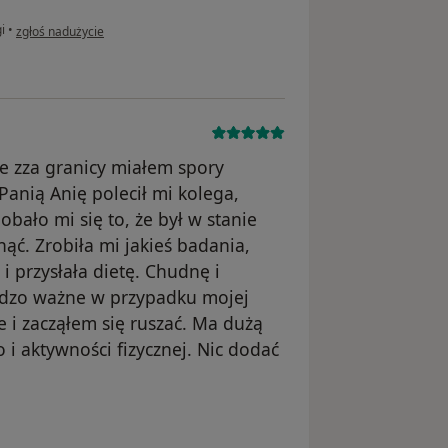
w opinii użytkownika Konto zostało usunięte
i
•
zgłoś nadużycie
ie zza granicy miałem spory
Panią Anię polecił mi kolega,
bało mi się to, że był w stanie
nąć. Zrobiła mi jakieś badania,
i przysłała dietę. Chudnę i
ardzo ważne w przypadku mojej
ie i zacząłem się ruszać. Ma dużą
i aktywności fizycznej. Nic dodać
ało usunięte