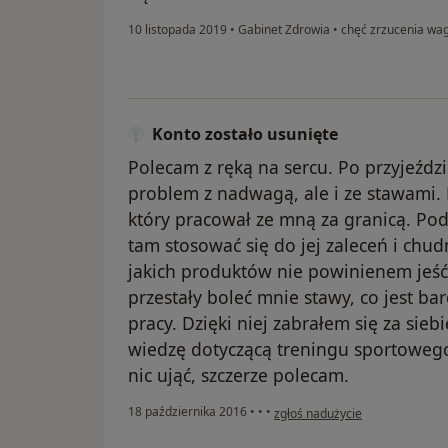
10 listopada 2019
•
Gabinet Zdrowia
•
chęć zrzucenia wag
Konto zostało usunięte
Polecam z ręką na sercu. Po przyjeźdz
problem z nadwagą, ale i ze stawami. 
który pracował ze mną za granicą. Podo
tam stosować się do jej zaleceń i chud
jakich produktów nie powinienem jeść 
przestały boleć mnie stawy, co jest b
pracy. Dzięki niej zabrałem się za sieb
wiedzę dotyczącą treningu sportowego 
nic ująć, szczerze polecam.
w opinii użytkownika Konto zost
18 października 2016
•
•
•
zgłoś nadużycie