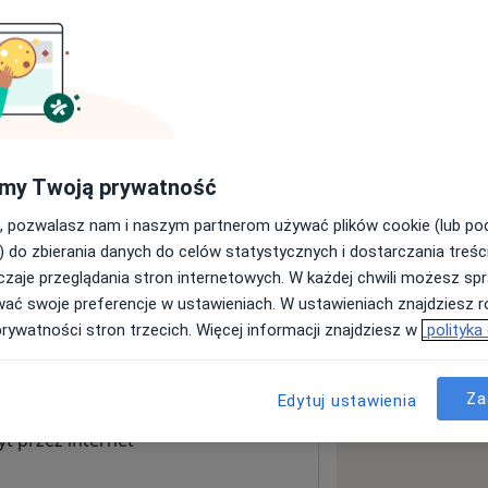
sługach i cenach
ormacji o usługach i cenach.
my Twoją prywatność
, pozwalasz nam i naszym partnerom używać plików cookie (lub p
) do zbierania danych do celów statystycznych i dostarczania treśc
zaje przeglądania stron internetowych. W każdej chwili możesz spr
wać swoje preferencje w ustawieniach. W ustawieniach znajdziesz ró
prywatności stron trzecich. Więcej informacji znajdziesz w
polityka
 mapę
wiera się w nowej karcie
Za
Edytuj ustawienia
t przez internet