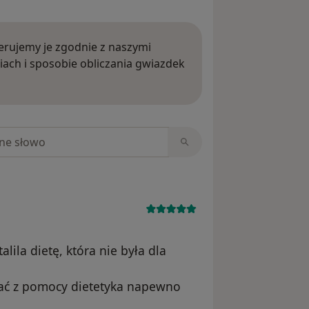
rujemy je zgodnie z naszymi
iach i sposobie obliczania gwiazdek
ięcej o opiniach
niach
lila dietę, która nie była dla
stać z pomocy dietetyka napewno