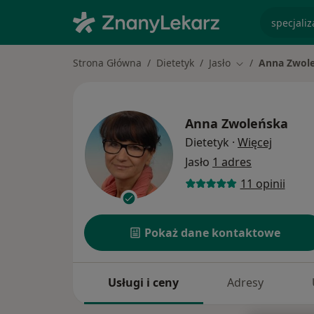
specjaliz
Strona Główna
Dietetyk
Jasło
Anna Zwol
Zmień miasto
Anna Zwoleńska
O specja
Dietetyk
·
Więcej
Jasło
1 adres
11 opinii
Pokaż dane kontaktowe
Usługi i ceny
Adresy