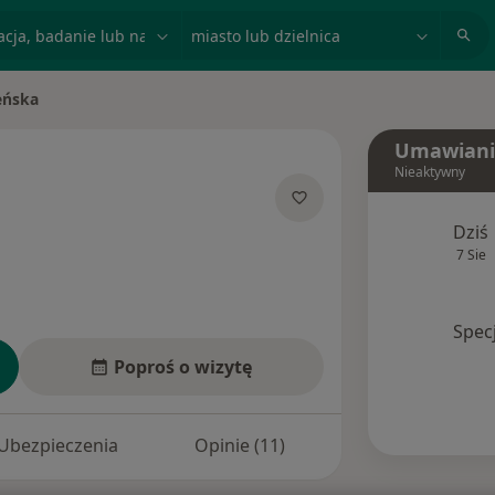
acja, badanie lub nazwisko
miasto lub dzielnica
eńska
Umawiani
Nieaktywny
lizacjach
Dziś
7 Sie
Spec
Poproś o wizytę
Ubezpieczenia
Opinie (11)