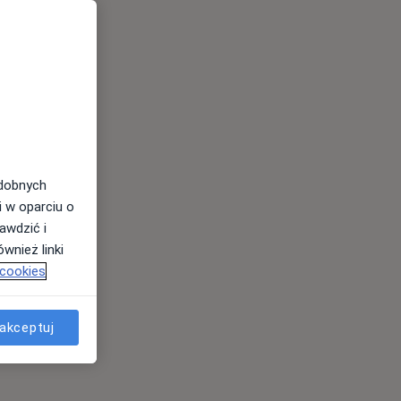
odobnych
i w oparciu o
awdzić i
wnież linki
 cookies
akceptuj