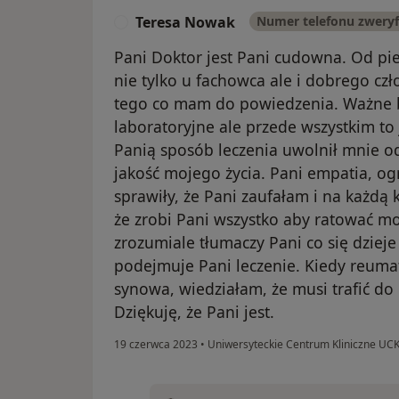
Teresa Nowak
Numer telefonu zwery
T
Pani Doktor jest Pani cudowna. Od pie
nie tylko u fachowca ale i dobrego cz
tego co mam do powiedzenia. Ważne by
laboratoryjne ale przede wszystkim to 
Panią sposób leczenia uwolnił mnie od
jakość mojego życia. Pani empatia, 
sprawiły, że Pani zaufałam i na każdą 
że zrobi Pani wszystko aby ratować m
zrozumiale tłumaczy Pani co się dziej
podejmuje Pani leczenie. Kiedy reum
synowa, wiedziałam, że musi trafić do 
Dziękuję, że Pani jest.
19 czerwca 2023
•
Uniwersyteckie Centrum Kliniczne UC