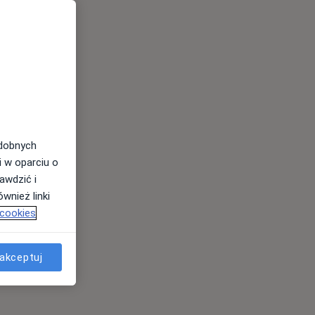
odobnych
i w oparciu o
awdzić i
wnież linki
 cookies
akceptuj