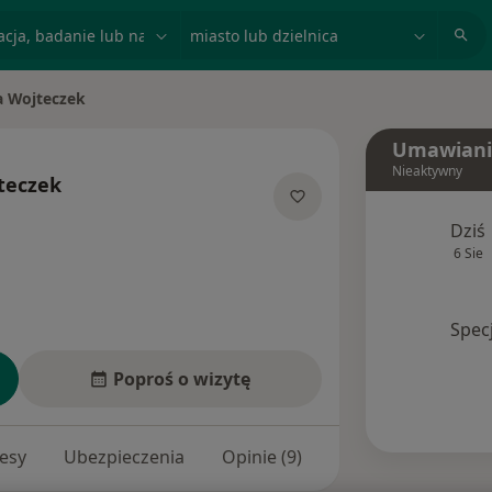
acja, badanie lub nazwisko
miasto lub dzielnica
 Wojteczek
asto
Umawiani
Nieaktywny
teczek
ecjalizacjach
Dziś
6 Sie
Spec
Poproś o wizytę
esy
Ubezpieczenia
Opinie (9)