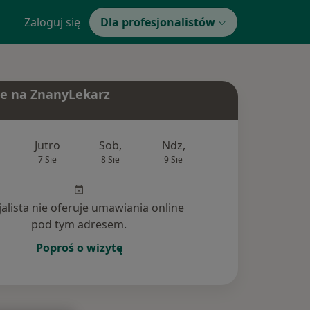
Zaloguj się
Dla profesjonalistów
e na ZnanyLekarz
Jutro
Sob,
Ndz,
Pon,
Wt,
7 Sie
8 Sie
9 Sie
10 Sie
11 Si
jalista nie oferuje umawiania online
pod tym adresem.
Poproś o wizytę