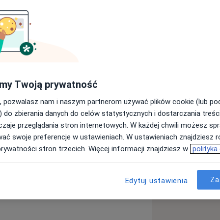
 Gdańskiego Uniwersytetu
adczenie w zakresie chorób
podczas szkoleń specjalizacyjnych w
ańsku oraz Pomorskim Centrum
my Twoją prywatność
ia praktyka i doświadczenie kliniczne
eniu układowych chorób tkanki łącznej
, pozwalasz nam i naszym partnerom używać plików cookie (lub p
ty układowy, zespół Sjögrena,
) do zbierania danych do celów statystycznych i dostarczania treśc
 zapalenia naczyń oraz mięśni.
zaje przeglądania stron internetowych. W każdej chwili możesz spr
ocena mikrokrążenia), diagnostyką i
wać swoje preferencje w ustawieniach. W ustawieniach znajdziesz ró
u Raynauda.
prywatności stron trzecich. Więcej informacji znajdziesz w
polityka
ntka w Katedrze i Klinice Chorób
 rumieniowaty układowy
trii, gdzie zajmuję się zajęciami
kręgosłupa
iedzą i wynikami badań dzielę się
Za
Edytuj ustawienia
y_sr_more_diseases
ych, gdzie także poszerzam swoją
umatologii. Jestem członkinią
, Towarzystwa Internistów Polskich