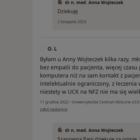
dr n. med. Anna Wojteczek
Dziekuję
2 listopada 2023
O. L
O
Byłam u Anny Wojteczek kilka razy, m
bez empatii do pacjenta, więcej czasu
komputera niż na sam kontakt z pacjen
intelektualnie ograniczony, z leczenia
niestety w UCK na NFZ nie ma się wiel
11 grudnia 2022
•
Uniwersyteckie Centrum Kliniczne UC
w opinii użytkownika O. L
zgłoś nadużycie
dr n. med. Anna Wojteczek
Szanowna Pani dziękuję za opinię. 