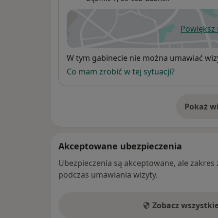
Powiększ
ot
Dostępność
W tym gabinecie nie można umawiać wizy
Co mam zrobić w tej sytuacji?
Pokaż wi
o 
Akceptowane ubezpieczenia
Ubezpieczenia są akceptowane, ale zakres za
podczas umawiania wizyty.
Zobacz wszystki