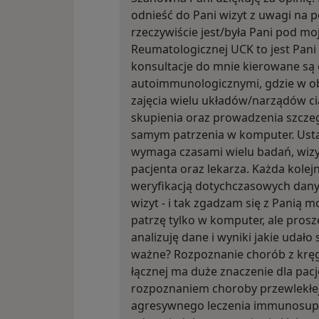
odnieść do Pani wizyt z uwagi na pod
rzeczywiście jest/była Pani pod mo
Reumatologicznej UCK to jest Pani
konsultacje do mnie kierowane są 
autoimmunologicznymi, gdzie w ob
zajęcia wielu układów/narządów ci
skupienia oraz prowadzenia szcze
samym patrzenia w komputer. Usta
wymaga czasami wielu badań, wizyt,
pacjenta oraz lekarza. Każda kolejn
weryfikacją dotychczasowych dan
wizyt - i tak zgadzam się z Panią m
patrzę tylko w komputer, ale prosz
analizuję dane i wyniki jakie udało 
ważne? Rozpoznanie chorób z krę
łącznej ma duże znaczenie dla pacje
rozpoznaniem choroby przewlekłe
agresywnego leczenia immunosupr