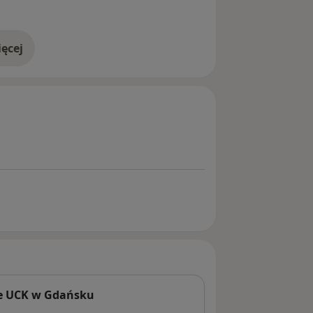
ials and Research Group).
ęcej
doświadczeniu
ne UCK w Gdańsku