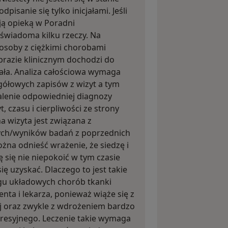
pisanie się tylko inicjałami. Jeśli
ją opieką w Poradni
 świadoma kilku rzeczy. Na
osoby z ciężkimi chorobami
razie klinicznym dochodzi do
ała. Analiza całościowa wymaga
gółowych zapisów z wizyt a tym
lenie odpowiedniej diagnozy
 czasu i cierpliwości ze strony
a wizyta jest związana z
ych/wyników badań z poprzednich
ożna odnieść wrażenie, że siedzę i
ę się nie niepokoić w tym czasie
się uzyskać. Dlaczego to jest takie
gu układowych chorób tkanki
nta i lekarza, ponieważ wiąże się z
j oraz zwykle z wdrożeniem bardzo
esyjnego. Leczenie takie wymaga