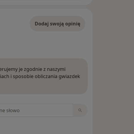
Dodaj swoją opinię
rujemy je zgodnie z naszymi
iach i sposobie obliczania gwiazdek
ięcej o opiniach
niach