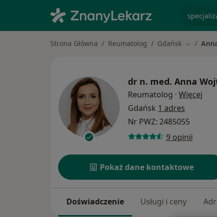
specjaliz
Strona Główna
Reumatolog
Gdańsk
Anna
Zmień mi
dr n. med.
Anna Woj
O sp
Reumatolog
·
Więcej
Gdańsk
1 adres
Nr PWZ: 2485055
9 opinii
Pokaż dane kontaktowe
Doświadczenie
Usługi i ceny
Adr