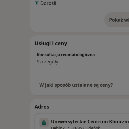
Dorośli
oraz EUSTAR (The European Scleroderma Tr
Pokaż wi
o 
Usługi i ceny
Konsultacja reumatologiczna
Szczegóły
W jaki sposób ustalane są ceny?
Adres
Uniwersyteckie Centrum Klinicz
Dębinki 7,
80-952
Gdańsk