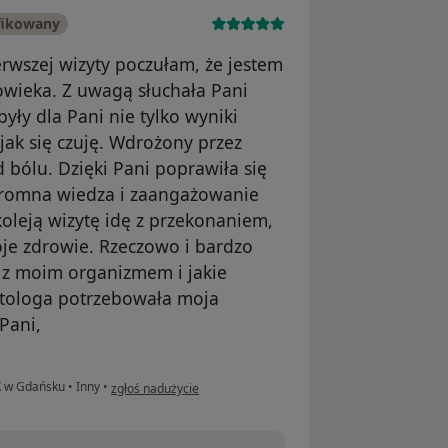
fikowany
rwszej wizyty poczułam, że jestem
łowieka. Z uwagą słuchała Pani
ły dla Pani nie tylko wyniki
jak się czuję. Wdrożony przez
 bólu. Dzięki Pani poprawiła się
ogromna wiedza i zaangażowanie
koleją wizytę idę z przekonaniem,
oje zdrowie. Rzeczowo i bardzo
e z moim organizmem i jakie
atologa potrzebowała moja
Pani,
w opinii użytkownika Teresa Nowak
K w Gdańsku
•
Inny
•
zgłoś nadużycie