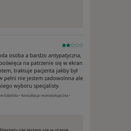
łoda osoba a bardzo antypatyczna,
 poświęca na patrzenie się w ekran
tem, traktuje pacjenta jakby był
 w pełni nie jestem zadowolona ale
kiego wyboru specjalisty.
K w Gdańsku
•
konsultacja reumatologiczna
•
Niestety nie jestem się w stanie