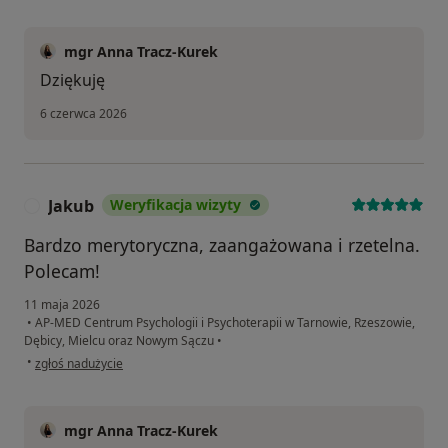
mgr Anna Tracz-Kurek
Dziękuję
6 czerwca 2026
Jakub
Weryfikacja wizyty
J
Bardzo merytoryczna, zaangażowana i rzetelna.
Polecam!
11 maja 2026
•
AP-MED Centrum Psychologii i Psychoterapii w Tarnowie, Rzeszowie,
Dębicy, Mielcu oraz Nowym Sączu
•
w opinii użytkownika Jakub
•
zgłoś nadużycie
mgr Anna Tracz-Kurek