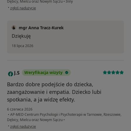
Dębicy, Mielcu oraz Nowym Sączu
•
Inny
w opinii użytkownika Joanna
•
zgłoś nadużycie
mgr Anna Tracz-Kurek
Dziękuję
18 lipca 2026
J.S
Weryfikacja wizyty
J
Bardzo dobre podejście do dziecka,
zaangażowanie i empatia. Dziecko lubi
spotkania, a ja widzę efekty.
6 czerwca 2026
•
AP-MED Centrum Psychologii i Psychoterapii w Tarnowie, Rzeszowie,
Dębicy, Mielcu oraz Nowym Sączu
•
w opinii użytkownika J.S
•
zgłoś nadużycie