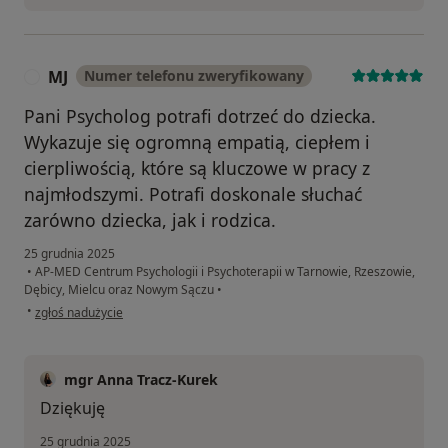
MJ
Numer telefonu zweryfikowany
M
Pani Psycholog potrafi dotrzeć do dziecka.
Wykazuje się ogromną empatią, ciepłem i
cierpliwością, które są kluczowe w pracy z
najmłodszymi. Potrafi doskonale słuchać
zarówno dziecka, jak i rodzica.
25 grudnia 2025
•
AP-MED Centrum Psychologii i Psychoterapii w Tarnowie, Rzeszowie,
Dębicy, Mielcu oraz Nowym Sączu
•
w opinii użytkownika MJ
•
zgłoś nadużycie
mgr Anna Tracz-Kurek
Dziękuję
25 grudnia 2025