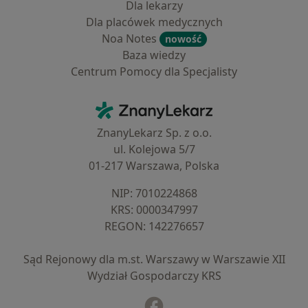
Dla lekarzy
Dla placówek medycznych
Noa Notes
nowość
Baza wiedzy
Centrum Pomocy dla Specjalisty
Kontakt
ZnanyLekarz - Strona główna
ZnanyLekarz Sp. z o.o.
ul. Kolejowa 5/7
01-217 Warszawa, Polska
NIP: ⁠7010224868
KRS: ⁠0000347997
REGON: ⁠142276657
Sąd Rejonowy dla m.st. Warszawy w Warszawie XII
Wydział Gospodarczy KRS
Facebook
otwiera się w nowej karcie