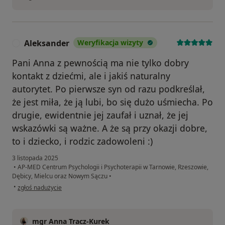
Aleksander
Weryfikacja wizyty
A
Pani Anna z pewnością ma nie tylko dobry
kontakt z dziećmi, ale i jakiś naturalny
autorytet. Po pierwsze syn od razu podkreślał,
że jest miła, że ją lubi, bo się dużo uśmiecha. Po
drugie, ewidentnie jej zaufał i uznał, że jej
wskazówki są ważne. A że są przy okazji dobre,
to i dziecko, i rodzic zadowoleni :)
3 listopada 2025
•
AP-MED Centrum Psychologii i Psychoterapii w Tarnowie, Rzeszowie,
Dębicy, Mielcu oraz Nowym Sączu
•
w opinii użytkownika Aleksander
•
zgłoś nadużycie
mgr Anna Tracz-Kurek