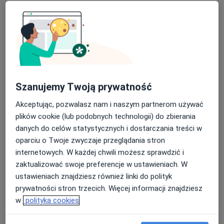
Pierwsza wizyta zawsze odbywa się z
rodzicem/opiekunem prawnym bez dziecka, w celu
przeprowadzenia dokładnego wywiadu i opracowania
wstępnej strategii terapeutycznej.
Opinia psychologiczna na wniosek rodzica wydawana
Szanujemy Twoją prywatność
jest po minimum kilku spotkaniach.
Akceptując, pozwalasz nam i naszym partnerom używać
plików cookie (lub podobnych technologii) do zbierania
Nie wystawiam opinii na potrzeby postępowań
danych do celów statystycznych i dostarczania treści w
sądowych.
oparciu o Twoje zwyczaje przeglądania stron
*W tym momencie z uwagi na brak wolnych miejsc nie
internetowych. W każdej chwili możesz sprawdzić i
przyjmuję nowych pacjentów, nowe osoby po zapisie
zaktualizować swoje preferencje w ustawieniach. W
będą kierowane do innych Specjalistów
ustawieniach znajdziesz również linki do polityk
prywatności stron trzecich. Więcej informacji znajdziesz
O mnie
więcej
w
polityka cookies
Zakres porad