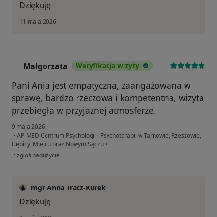
Dziękuję
11 maja 2026
Małgorzata
Weryfikacja wizyty
M
Pani Ania jest empatyczna, zaangażowana w
sprawę, bardzo rzeczowa i kompetentna, wizyta
przebiegła w przyjaznej atmosferze.
9 maja 2026
•
AP-MED Centrum Psychologii i Psychoterapii w Tarnowie, Rzeszowie,
Dębicy, Mielcu oraz Nowym Sączu
•
w opinii użytkownika Małgorzata
•
zgłoś nadużycie
mgr Anna Tracz-Kurek
Dziękuję