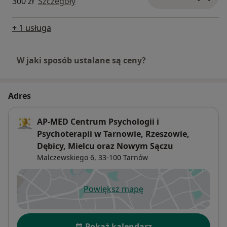
300 zł
Szczegóły
+ 1 usługa
W jaki sposób ustalane są ceny?
Adres
AP-MED Centrum Psychologii i
Psychoterapii w Tarnowie, Rzeszowie,
Dębicy, Mielcu oraz Nowym Sączu
Malczewskiego 6,
33-100
Tarnów
Powiększ mapę
otwiera się w nowej karcie
Dostępność
Pokaż kalendarz