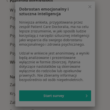
Powiązane wyszukiwania
Dobrostan emocjonalny i
W pobliżu Tarnowa
sztuczna inteligencja
Psycholodzy w Nowym Sączu
Niniejsza ankieta, przygotowana przez
Psycholodzy w Dębicy
zespół Patient Care Doctoralia, ma na celu
lepsze zrozumienie, w jaki sposób ludzie
Psycholodzy w Bochni
korzystają z narzędzi sztucznej inteligencji
jako wsparcia dla swojego dobrostanu
Psycholodzy w Brzesku
emocjonalnego i zdrowia psychicznego.
Psycholodzy w
Udział w ankiecie jest anonimowy, a wyniki
będą analizowane i prezentowane
Więcej (11)
wyłącznie w formie zbiorczej. Pytania
dotyczące nastolatków są skierowane
Więcej w kategorii: W pobliżu Tarnowa
wyłącznie do rodziców lub opiekunów
prawnych. Nie zbieramy informacji
Najczęście leczone choroby
bezpośrednio od osób niepełnoletnich.
Zaburzenia lękowe w Tarnowie
Kryzys emocjonalny w Tarnowie
Start survey
Zaburzenia emocjonalne w Tarnowie