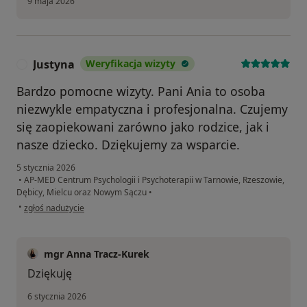
9 maja 2026
Justyna
Weryfikacja wizyty
J
Bardzo pomocne wizyty. Pani Ania to osoba
niezwykle empatyczna i profesjonalna. Czujemy
się zaopiekowani zarówno jako rodzice, jak i
nasze dziecko. Dziękujemy za wsparcie.
5 stycznia 2026
•
AP-MED Centrum Psychologii i Psychoterapii w Tarnowie, Rzeszowie,
Dębicy, Mielcu oraz Nowym Sączu
•
w opinii użytkownika Justyna
•
zgłoś nadużycie
mgr Anna Tracz-Kurek
Dziękuję
6 stycznia 2026