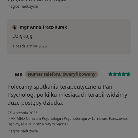
w opinii użytkownika KK
•
zgłoś nadużycie
mgr Anna Tracz-Kurek
Dziękuję
1 października 2025
MK
Numer telefonu zweryfikowany
M
Polecamy spotkania terapeutyczne u Pani
Psycholog, po kilku miesiącach terapii widzimy
duże postępy dziecka.
25 września 2025
•
AP-MED Centrum Psychologii i Psychoterapii w Tarnowie, Rzeszowie,
Dębicy, Mielcu oraz Nowym Sączu
•
w opinii użytkownika MK
•
zgłoś nadużycie