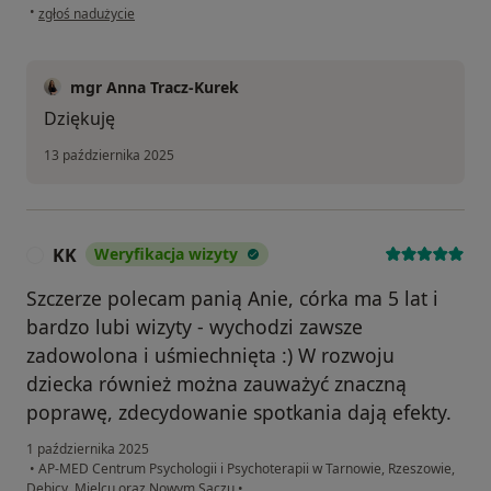
w opinii użytkownika MG
•
zgłoś nadużycie
mgr Anna Tracz-Kurek
Dziękuję
13 października 2025
KK
Weryfikacja wizyty
K
Szczerze polecam panią Anie, córka ma 5 lat i
bardzo lubi wizyty - wychodzi zawsze
zadowolona i uśmiechnięta :) W rozwoju
dziecka również można zauważyć znaczną
poprawę, zdecydowanie spotkania dają efekty.
1 października 2025
•
AP-MED Centrum Psychologii i Psychoterapii w Tarnowie, Rzeszowie,
Dębicy, Mielcu oraz Nowym Sączu
•