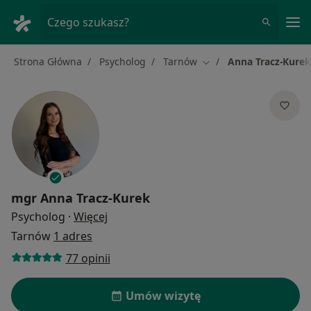
Me
Czego szukasz?
Strona Główna
Psycholog
Tarnów
Anna Tracz-Kurek
Zmień miasto
mgr
Anna Tracz-Kurek
O specjalizacjach
Psycholog
·
Więcej
Tarnów
1 adres
77 opinii
Umów wizytę