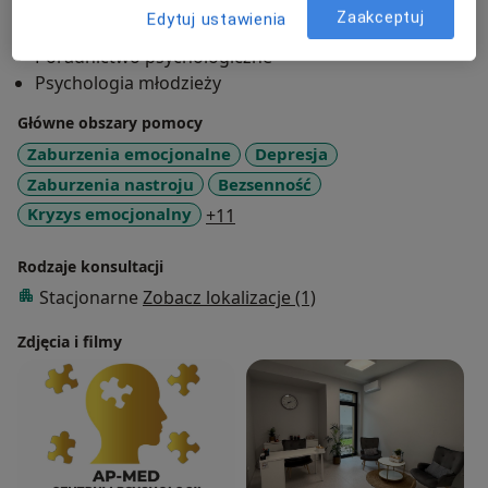
Psychologia dzieci i młodzieży
Zaakceptuj
Edytuj ustawienia
Psychologia dzieci
Poradnictwo psychologiczne
Psychologia młodzieży
Główne obszary pomocy
Zaburzenia emocjonalne
Depresja
Zaburzenia nastroju
Bezsenność
a11y_sr_more_diseases
Kryzys emocjonalny
+11
Rodzaje konsultacji
Stacjonarne
Zobacz lokalizacje (1)
Zdjęcia i filmy