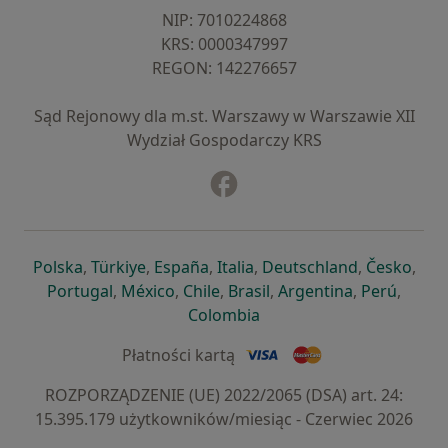
NIP: ⁠7010224868
KRS: ⁠0000347997
REGON: ⁠142276657
Sąd Rejonowy dla m.st. Warszawy w Warszawie XII
Wydział Gospodarczy KRS
Facebook
otwiera się w nowej karcie
otwiera się w nowej karcie
otwiera się w nowej karcie
otwiera się w nowej karcie
otwiera się w nowej karci
otwiera się
otwi
Polska
,
Türkiye
,
España
,
Italia
,
Deutschland
,
Česko
,
otwiera się w nowej karcie
otwiera się w nowej karcie
otwiera się w nowej karcie
otwiera się w nowej kar
otwiera się 
otwier
Portugal
,
México
,
Chile
,
Brasil
,
Argentina
,
Perú
,
otwiera się w nowej karc
Colombia
Płatności kartą
ROZPORZĄDZENIE (UE) 2022/2065 (DSA) art. 24:
15.395.179 użytkowników/miesiąc - Czerwiec 2026