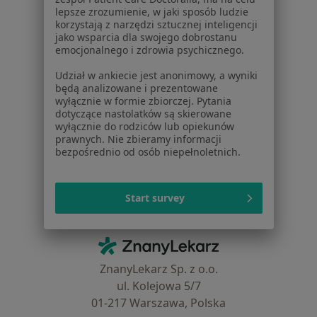
lepsze zrozumienie, w jaki sposób ludzie
Choroby
korzystają z narzędzi sztucznej inteligencji
Pomoc
jako wsparcia dla swojego dobrostanu
Aplikacje mobilne
emocjonalnego i zdrowia psychicznego.
Blog dla pacjentów
Udział w ankiecie jest anonimowy, a wyniki
będą analizowane i prezentowane
Dla profesjonalistów
wyłącznie w formie zbiorczej. Pytania
dotyczące nastolatków są skierowane
Cennik
wyłącznie do rodziców lub opiekunów
Dla lekarzy
prawnych. Nie zbieramy informacji
bezpośrednio od osób niepełnoletnich.
Dla placówek medycznych
Noa Notes
nowość
Baza wiedzy
Start survey
Centrum Pomocy dla Specjalisty
Kontakt
ZnanyLekarz - Strona główna
ZnanyLekarz Sp. z o.o.
ul. Kolejowa 5/7
01-217 Warszawa, Polska