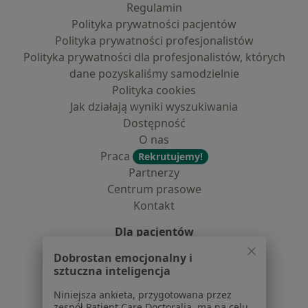
Regulamin
Polityka prywatności pacjentów
Polityka prywatności profesjonalistów
Polityka prywatności dla profesjonalistów, których
dane pozyskaliśmy samodzielnie
Polityka cookies
Jak działają wyniki wyszukiwania
Dostępność
O nas
Praca
Rekrutujemy!
Partnerzy
Centrum prasowe
Kontakt
Dla pacjentów
Lekarze
Dobrostan emocjonalny i
sztuczna inteligencja
Placówki medyczne
Pytania i odpowiedzi
Niniejsza ankieta, przygotowana przez
Usługi i zabiegi
zespół Patient Care Doctoralia, ma na celu