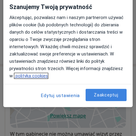
Szczegóły
Szanujemy Twoją prywatność
Akceptując, pozwalasz nam i naszym partnerom używać
Badania dna oka
plików cookie (lub podobnych technologii) do zbierania
Szczegóły
danych do celów statystycznych i dostarczania treści w
oparciu o Twoje zwyczaje przeglądania stron
internetowych. W każdej chwili możesz sprawdzić i
W jaki sposób ustalane są ceny?
zaktualizować swoje preferencje w ustawieniach. W
ustawieniach znajdziesz również linki do polityk
prywatności stron trzecich. Więcej informacji znajdziesz
Adres
w
polityka cookies
AVIMED - Grupa AVIMED
Zaakceptuj
Edytuj ustawienia
Gliwicka 159,
40-857
Katowice
Powiększ mapę
otwiera się w nowej karcie
Dostępność
W tym gabinecie nie można umawiać wizyt przez