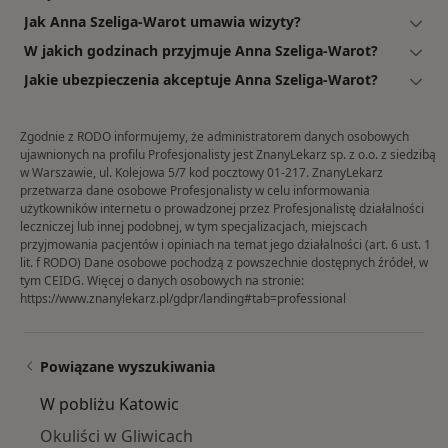
Jak Anna Szeliga-Warot umawia wizyty?
W jakich godzinach przyjmuje Anna Szeliga-Warot?
Jakie ubezpieczenia akceptuje Anna Szeliga-Warot?
Zgodnie z RODO informujemy, że administratorem danych osobowych
ujawnionych na profilu Profesjonalisty jest ZnanyLekarz sp. z o.o. z siedzibą
w Warszawie, ul. Kolejowa 5/7 kod pocztowy 01-217. ZnanyLekarz
przetwarza dane osobowe Profesjonalisty w celu informowania
użytkowników internetu o prowadzonej przez Profesjonalistę działalności
leczniczej lub innej podobnej, w tym specjalizacjach, miejscach
przyjmowania pacjentów i opiniach na temat jego działalności (art. 6 ust. 1
lit. f RODO) Dane osobowe pochodzą z powszechnie dostępnych źródeł, w
tym CEIDG. Więcej o danych osobowych na stronie:
https://www.znanylekarz.pl/gdpr/landing#tab=professional
Powiązane wyszukiwania
W pobliżu Katowic
Okuliści w Gliwicach