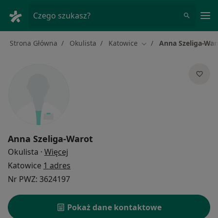
Me
Czego szukasz?
Strona Główna
Okulista
Katowice
Anna Szeliga-War
Zmień miasto
Anna Szeliga-Warot
O specjalizacjach
Okulista
·
Więcej
Katowice
1 adres
Nr PWZ: 3624197
Pokaż dane kontaktowe