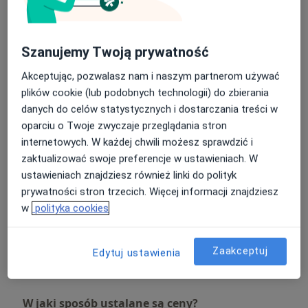
Dermatoskopia – ocena znamion,
guzków skórnych
Umów wizytę
250 zł
Szczegóły
Szanujemy Twoją prywatność
Akceptując, pozwalasz nam i naszym partnerom używać
Dr Cyj - peptydowa terapia
hamująca wypadanie włosów
Umów wizytę
plików cookie (lub podobnych technologii) do zbierania
650 zł
Szczegóły
danych do celów statystycznych i dostarczania treści w
oparciu o Twoje zwyczaje przeglądania stron
internetowych. W każdej chwili możesz sprawdzić i
Wymrażanie brodawek płaskich
tzw. "kurzajek"
Umów wizytę
zaktualizować swoje preferencje w ustawieniach. W
250 zł
Szczegóły
ustawieniach znajdziesz również linki do polityk
prywatności stron trzecich. Więcej informacji znajdziesz
w
polityka cookies
Botoks
Od 520 zł
Szczegóły
Zaakceptuj
Edytuj ustawienia
+ 5 usług
W jaki sposób ustalane są ceny?