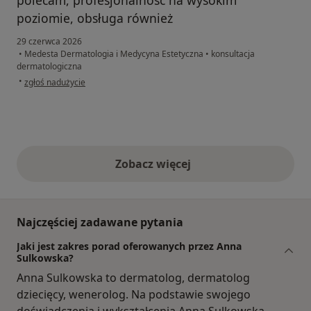
poziomie, obsługa również
29 czerwca 2026
•
Medesta Dermatologia i Medycyna Estetyczna
•
konsultacja
dermatologiczna
w opinii użytkownika Ilona
•
zgłoś nadużycie
Zobacz więcej
opinie powyżej
Najczęściej zadawane pytania
Jaki jest zakres porad oferowanych przez Anna
Sulkowska?
Anna Sulkowska to dermatolog, dermatolog
dziecięcy, wenerolog. Na podstawie swojego
doświadczenia i wykształcenia Anna Sulkowska