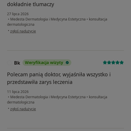
dokładnie tlumaczy
27 lipca 2026
•
Medesta Dermatologia i Medycyna Estetyczna
•
konsultacja
dermatologiczna
w opinii użytkownika Aga
•
zgłoś nadużycie
Bk
Weryfikacja wizyty
B
Polecam panią doktor, wyjaśniła wszystko i
przedstawiła zarys leczenia
11 lipca 2026
•
Medesta Dermatologia i Medycyna Estetyczna
•
konsultacja
dermatologiczna
w opinii użytkownika Bk
•
zgłoś nadużycie