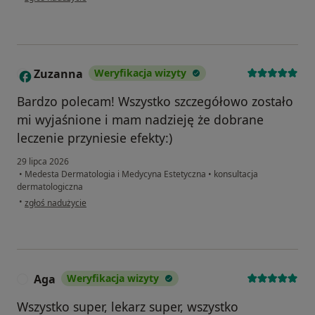
Zuzanna
Weryfikacja wizyty
Z
Bardzo polecam! Wszystko szczegółowo zostało
mi wyjaśnione i mam nadzieję że dobrane
leczenie przyniesie efekty:)
29 lipca 2026
•
Medesta Dermatologia i Medycyna Estetyczna
•
konsultacja
dermatologiczna
w opinii użytkownika Zuzanna
•
zgłoś nadużycie
Aga
Weryfikacja wizyty
A
Wszystko super, lekarz super, wszystko