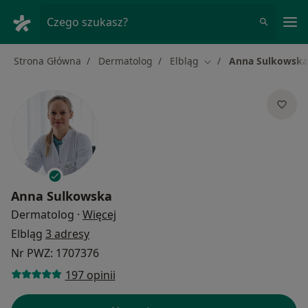
Me
Czego szukasz?
Strona Główna
Dermatolog
Elbląg
Anna Sulkowska
Zmień miasto
Anna Sulkowska
O specjalizacjach
Dermatolog
·
Więcej
Elbląg
3 adresy
Nr PWZ: 1707376
197 opinii