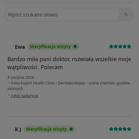
Szukaj w opiniach
Ewa
Weryfikacja wizyty
E
Bardzo miła pani doktor, rozwiała wszelkie moje
wątpliwości. Polecam
4 sierpnia 2026
•
Sono-Expert Health Clinic
•
Dermatoskopia – ocena znamion, guzków
skórnych
w opinii użytkownika Ewa
•
zgłoś nadużycie
K J
Weryfikacja wizyty
K