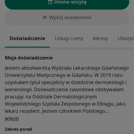
Umów wizytę
Wyślij wiadomość
Doświadczenie
Usługi i ceny
Adresy
Ubezpi
Moje doświadczenie
Jestem absolwentką Wydziału Lekarskiego Gdańskiego
Uniwersytetu Medycznego w Gdańsku. W 2019 roku
uzyskałam tytuł specjalisty w dziedzinie dermatologii i
wenerologii. Doświadczenie zawodowe zdobywałam
pracując na Oddziale Dermatologicznym
Wojewódzkiego Szpitala Zespolonego w Elblągu, jako
lekarz rezydent. Jestem członkiem Polskiego
O mnie
Towarzystwa Dermatologicznego, regularnie
więcej
uczestniczę w szkoleniach i konferencjach podnosząc
Zakres porad
swoje kwalifikacje.