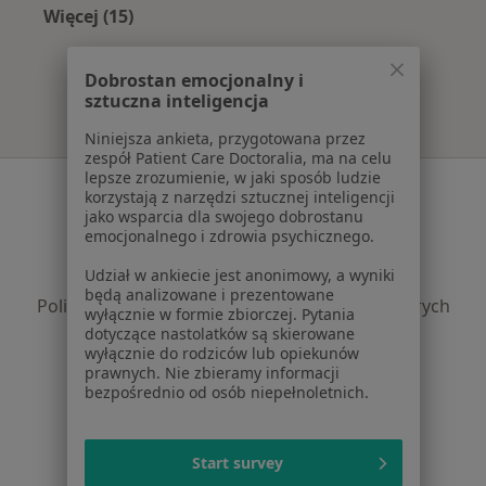
Więcej (15)
Więcej w kategorii: Najczęście leczone chorob
Dobrostan emocjonalny i
sztuczna inteligencja
Niniejsza ankieta, przygotowana przez
zespół Patient Care Doctoralia, ma na celu
lepsze zrozumienie, w jaki sposób ludzie
Serwis
korzystają z narzędzi sztucznej inteligencji
jako wsparcia dla swojego dobrostanu
Regulamin
emocjonalnego i zdrowia psychicznego.
Polityka prywatności pacjentów
Udział w ankiecie jest anonimowy, a wyniki
Polityka prywatności profesjonalistów
będą analizowane i prezentowane
Polityka prywatności dla profesjonalistów, których
wyłącznie w formie zbiorczej. Pytania
dane pozyskaliśmy samodzielnie
dotyczące nastolatków są skierowane
wyłącznie do rodziców lub opiekunów
Polityka cookies
prawnych. Nie zbieramy informacji
Jak działają wyniki wyszukiwania
bezpośrednio od osób niepełnoletnich.
Dostępność
O nas
Praca
Start survey
Rekrutujemy!