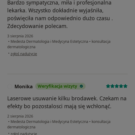
Bardzo sympatyczna, miła i profesjonalna
lekarka. Wszystko dokładnie wyjaśniła,
poświęciła nam odpowiednio dużo czasu .
Zdecydowanie polecam.
3 sierpnia 2026
•
Medesta Dermatologia i Medycyna Estetyczna
•
konsultacja
dermatologiczna
w opinii użytkownika K J
•
zgłoś nadużycie
Monika
Weryfikacja wizyty
M
Laserowe usuwanie kilku brodawek. Czekam na
efekty bo pozostalosci mają się wchłonąć.
2 sierpnia 2026
•
Medesta Dermatologia i Medycyna Estetyczna
•
konsultacja
dermatologiczna
w opinii użytkownika Monika
•
zgłoś nadużycie