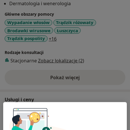
Dermatologia i wenerologia
Główne obszary pomocy
Wypadanie włosów
Trądzik różowaty
Brodawki wirusowe
Łuszczyca
a11y_sr_more_diseases
Trądzik pospolity
+16
Rodzaje konsultacji
Stacjonarne
Zobacz lokalizacje (2)
Pokaż więcej
o doświadczeniu
Usługi i ceny
Konsultacja dermatologiczna
Umów wizytę
Od 250 zł
Szczegóły