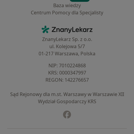
Baza wiedzy
Centrum Pomocy dla Specjalisty
Kontakt
ZnanyLekarz - Strona główna
ZnanyLekarz Sp. z o.o.
ul. Kolejowa 5/7
01-217 Warszawa, Polska
NIP: ⁠7010224868
KRS: ⁠0000347997
REGON: ⁠142276657
Sąd Rejonowy dla m.st. Warszawy w Warszawie XII
Wydział Gospodarczy KRS
Facebook
otwiera się w nowej karcie