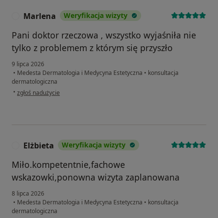
Marlena
Weryfikacja wizyty
M
Pani doktor rzeczowa , wszystko wyjaśniła nie
tylko z problemem z którym się przyszło
9 lipca 2026
•
Medesta Dermatologia i Medycyna Estetyczna
•
konsultacja
dermatologiczna
w opinii użytkownika Marlena
•
zgłoś nadużycie
Elżbieta
Weryfikacja wizyty
E
Miło.kompetentnie,fachowe
wskazowki,ponowna wizyta zaplanowana
8 lipca 2026
•
Medesta Dermatologia i Medycyna Estetyczna
•
konsultacja
dermatologiczna