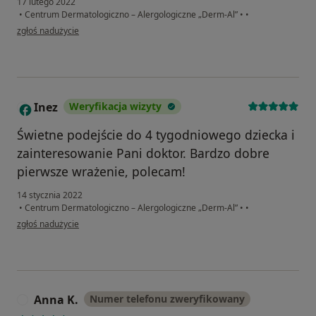
17 lutego 2022
•
Centrum Dermatologiczno – Alergologiczne „Derm-Al”
•
•
w opinii użytkownika Ksc
zgłoś nadużycie
Inez
Weryfikacja wizyty
I
Świetne podejście do 4 tygodniowego dziecka i
zainteresowanie Pani doktor. Bardzo dobre
pierwsze wrażenie, polecam!
14 stycznia 2022
•
Centrum Dermatologiczno – Alergologiczne „Derm-Al”
•
•
w opinii użytkownika Inez
zgłoś nadużycie
Anna K.
Numer telefonu zweryfikowany
A