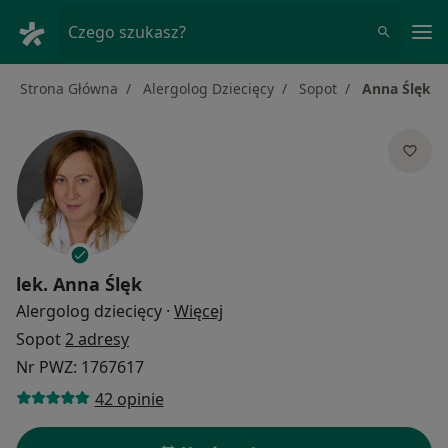
Me
Czego szukasz?
Strona Główna
Alergolog Dziecięcy
Sopot
Anna Ślęk
lek.
Anna Ślęk
O specjalizacjach
Alergolog dziecięcy
·
Więcej
Sopot
2 adresy
Nr PWZ: 1767617
42 opinie