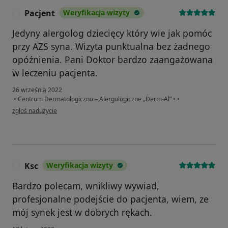
Pacjent
Weryfikacja wizyty
P
Jedyny alergolog dziecięcy który wie jak pomóc
przy AZS syna. Wizyta punktualna bez żadnego
opóźnienia. Pani Doktor bardzo zaangażowana
w leczeniu pacjenta.
26 września 2022
•
Centrum Dermatologiczno – Alergologiczne „Derm-Al”
•
•
w opinii użytkownika Pacjent
zgłoś nadużycie
Ksc
Weryfikacja wizyty
K
Bardzo polecam, wnikliwy wywiad,
profesjonalne podejście do pacjenta, wiem, ze
mój synek jest w dobrych rękach.