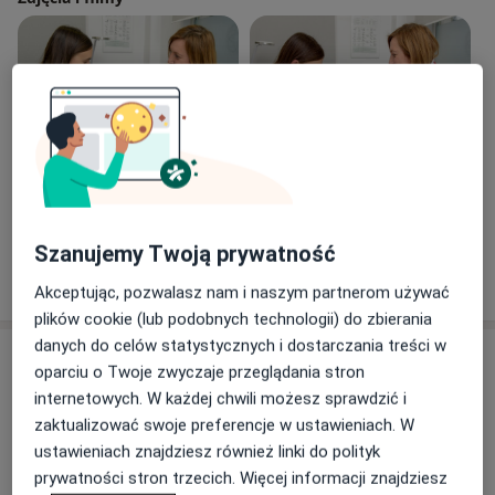
zakresie techniki podawania leków wziewnych i
inhalacyjnych.
Zobacz galerię (8)
Szanujemy Twoją prywatność
Pokaż więcej
o doświadczeniu
Akceptując, pozwalasz nam i naszym partnerom używać
plików cookie (lub podobnych technologii) do zbierania
danych do celów statystycznych i dostarczania treści w
Usługi i ceny
oparciu o Twoje zwyczaje przeglądania stron
internetowych. W każdej chwili możesz sprawdzić i
Konsultacja alergologiczna
Umów wizytę
zaktualizować swoje preferencje w ustawieniach. W
315 zł
Szczegóły
ustawieniach znajdziesz również linki do polityk
prywatności stron trzecich. Więcej informacji znajdziesz