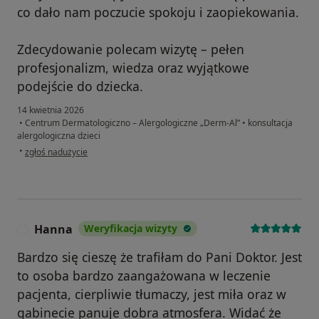
co dało nam poczucie spokoju i zaopiekowania.
Zdecydowanie polecam wizytę – pełen
profesjonalizm, wiedza oraz wyjątkowe
podejście do dziecka.
14 kwietnia 2026
•
Centrum Dermatologiczno – Alergologiczne „Derm-Al”
•
konsultacja
alergologiczna dzieci
w opinii użytkownika MAgda
•
zgłoś nadużycie
Hanna
Weryfikacja wizyty
H
Bardzo się cieszę że trafiłam do Pani Doktor. Jest
to osoba bardzo zaangażowana w leczenie
pacjenta, cierpliwie tłumaczy, jest miła oraz w
gabinecie panuje dobra atmosfera. Widać że