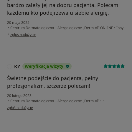
bardzo zależy jej na dobru pacjenta. Polecam
każdemu kto podejrzewa u siebie alergię.
20 maja 2025
•
Centrum Dermatologiczno – Alergologiczne „Derm-Al” ONLINE
•
Inny
w opinii użytkownika Hanna
•
zgłoś nadużycie
KZ
Weryfikacja wizyty
K
Świetne podejście do pacjenta, pełny
profesjonalizm, szczerze polecam!
20 lutego 2023
•
Centrum Dermatologiczno – Alergologiczne „Derm-Al”
•
•
w opinii użytkownika KZ
zgłoś nadużycie