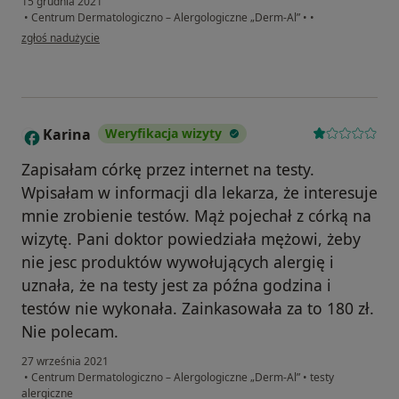
15 grudnia 2021
•
Centrum Dermatologiczno – Alergologiczne „Derm-Al”
•
•
w opinii użytkownika Pacjent
zgłoś nadużycie
Karina
Weryfikacja wizyty
K
Zapisałam córkę przez internet na testy.
Wpisałam w informacji dla lekarza, że interesuje
mnie zrobienie testów. Mąż pojechał z córką na
wizytę. Pani doktor powiedziała mężowi, żeby
nie jesc produktów wywołujących alergię i
uznała, że na testy jest za późna godzina i
testów nie wykonała. Zainkasowała za to 180 zł.
Nie polecam.
27 września 2021
•
Centrum Dermatologiczno – Alergologiczne „Derm-Al”
•
testy
alergiczne