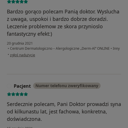
Bardzo gorąco polecam Panią doktor. Wyslucha
z uwaga, uspokoi i bardzo dobrze doradzi.
Leczenie problemow ze skora przynioslo
fantastyczny efekt:)
20 grudnia 2021
•
Centrum Dermatologiczno – Alergologiczne „Derm-Al” ONLINE
•
Inny
w opinii użytkownika Anna K.
•
zgłoś nadużycie
Pacjent
Numer telefonu zweryfikowany
P
Serdecznie polecam, Pani Doktor prowadzi syna
od kilkunastu lat, jest fachowa, konkretna,
doświadczona.