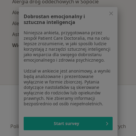
Alergia dróg oddechowych w Sopocie
Alergia pokarmowa w Sopocie
Dobrostan emocjonalny i
sztuczna inteligencja
Alergie skórne w Sopocie
Niniejsza ankieta, przygotowana przez
Astma w Sopocie
zespół Patient Care Doctoralia, ma na celu
lepsze zrozumienie, w jaki sposób ludzie
Więcej (11)
korzystają z narzędzi sztucznej inteligencji
Więcej w kategorii: Najczęście leczone chorob
jako wsparcia dla swojego dobrostanu
emocjonalnego i zdrowia psychicznego.
Udział w ankiecie jest anonimowy, a wyniki
będą analizowane i prezentowane
wyłącznie w formie zbiorczej. Pytania
dotyczące nastolatków są skierowane
Serwis
wyłącznie do rodziców lub opiekunów
prawnych. Nie zbieramy informacji
bezpośrednio od osób niepełnoletnich.
Regulamin
Polityka prywatności pacjentów
Polityka prywatności profesjonalistów
Start survey
Polityka prywatności dla profesjonalistów, których
dane pozyskaliśmy samodzielnie