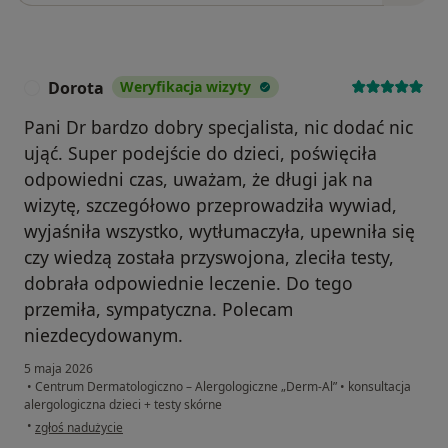
Dorota
Weryfikacja wizyty
D
Pani Dr bardzo dobry specjalista, nic dodać nic
ująć. Super podejście do dzieci, poświęciła
odpowiedni czas, uważam, że długi jak na
wizytę, szczegółowo przeprowadziła wywiad,
wyjaśniła wszystko, wytłumaczyła, upewniła się
czy wiedzą została przyswojona, zleciła testy,
dobrała odpowiednie leczenie. Do tego
przemiła, sympatyczna. Polecam
niezdecydowanym.
5 maja 2026
•
Centrum Dermatologiczno – Alergologiczne „Derm-Al”
•
konsultacja
alergologiczna dzieci + testy skórne
w opinii użytkownika Dorota
•
zgłoś nadużycie