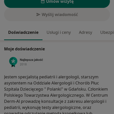
Umów wizytę
Wyślij wiadomość
Doświadczenie
Usługi i ceny
Adresy
Ubezpi
Moje doświadczenie
Jestem specjalistą pediatrii i alergologii, starszym
asystentem na Oddziale Alergologii i Chorób Płuc
Szpitala Dziecięcego " Polanki" w Gdańsku. Członkiem
Polskiego Towarzystwa Alergologicznego. W Centrum
Derm-Al prowadzę konsultacje z zakresu alergologii i
pediatrii, wykonuję testy alergologiczne, oraz
prowadzę odczulanie metodą kropelkową lub