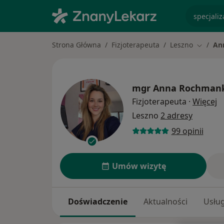
specjaliz
Strona Główna
Fizjoterapeuta
Leszno
An
Zmień m
mgr
Anna Rochman
O
Fizjoterapeuta
·
Więcej
Leszno
2 adresy
99 opinii
Umów wizytę
Doświadczenie
Aktualności
Usług