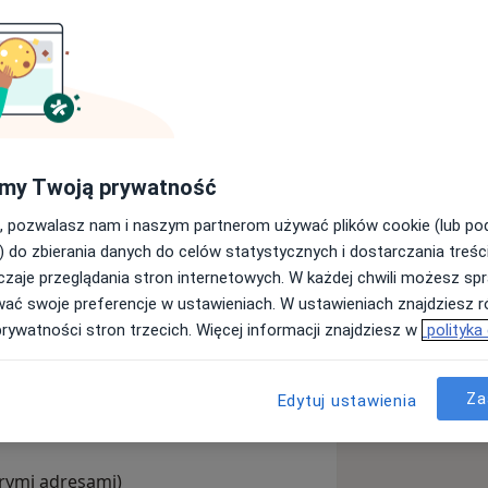
nalizą chodu oraz postawą ciała u
dualnie dobieram wkładki
lat współpracuję z koszykarkami i
my Twoją prywatność
 oraz z Akademia Koszykówki) ,
ach , operacjach ( kończyna dolna,
, pozwalasz nam i naszym partnerom używać plików cookie (lub p
) do zbierania danych do celów statystycznych i dostarczania treśc
to dzieci z wadami postawy oraz coraz
zaje przeglądania stron internetowych. W każdej chwili możesz spr
emami bólowymi w stawach skroniowo-
wać swoje preferencje w ustawieniach. W ustawieniach znajdziesz ró
prywatności stron trzecich. Więcej informacji znajdziesz w
polityka
 zgryzu
Kontuzje sportowe
ki i kończy na samych stopach.
ses
Za
Edytuj ustawienia
órymi adresami)