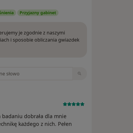
śnienia
Przyjazny gabinet
rujemy je zgodnie z naszymi
iach i sposobie obliczania gwiazdek
ięcej o opiniach
niach
m badaniu dobrała dla mnie
technikę każdego z nich. Pełen