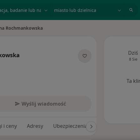
acja, badanie lub nazwisko
miasto lub dzielnica
na Rochmankowska
iasto
Dziś
kowska
8 Sie
 specjalizacjach
Ta kl
Wyślij wiadomość
i i ceny
Adresy
Ubezpieczenia
Opinie (99)