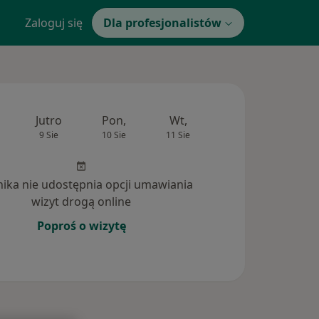
Zaloguj się
Dla profesjonalistów
Jutro
Pon,
Wt,
Śr,
Czw
9 Sie
10 Sie
11 Sie
12 Sie
13 Si
inika nie udostępnia opcji umawiania
wizyt drogą online
Poproś o wizytę