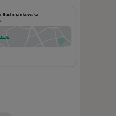
Anna Rochmankowska
o
 mapę
wiera się w nowej karcie