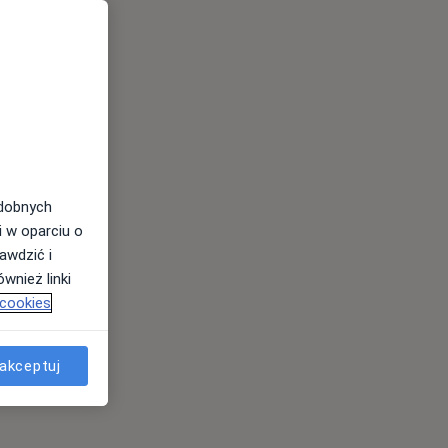
odobnych
i w oparciu o
awdzić i
wnież linki
 cookies
akceptuj