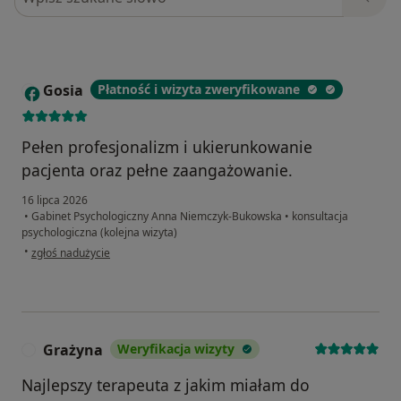
Gosia
Płatność i wizyta zweryfikowane
G
Pełen profesjonalizm i ukierunkowanie
pacjenta oraz pełne zaangażowanie.
16 lipca 2026
•
Gabinet Psychologiczny Anna Niemczyk-Bukowska
•
konsultacja
psychologiczna (kolejna wizyta)
w opinii użytkownika Gosia
•
zgłoś nadużycie
Grażyna
Weryfikacja wizyty
G
Najlepszy terapeuta z jakim miałam do