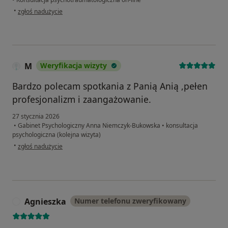
w opinii użytkownika NM
•
zgłoś nadużycie
M
Weryfikacja wizyty
Bardzo polecam spotkania z Panią Anią ,pełen
profesjonalizm i zaangażowanie.
27 stycznia 2026
•
Gabinet Psychologiczny Anna Niemczyk-Bukowska
•
konsultacja
psychologiczna (kolejna wizyta)
w opinii użytkownika M
•
zgłoś nadużycie
Agnieszka
Numer telefonu zweryfikowany
A