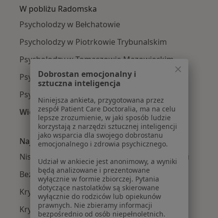
W pobliżu Radomska
Psycholodzy w Bełchatowie
Psycholodzy w Piotrkowie Trybunalskim
Psycholodzy w Tomaszowie Mazowieckim
Dobrostan emocjonalny i
Psycholodzy w Pajęcznie
sztuczna inteligencja
Psycholodzy w Włoszczowie
Niniejsza ankieta, przygotowana przez
zespół Patient Care Doctoralia, ma na celu
Więcej (2)
lepsze zrozumienie, w jaki sposób ludzie
Więcej w kategorii: W pobliżu Radomska
korzystają z narzędzi sztucznej inteligencji
jako wsparcia dla swojego dobrostanu
Najczęście leczone choroby
emocjonalnego i zdrowia psychicznego.
Niskie poczucie własnej wartości w Radomsku
Udział w ankiecie jest anonimowy, a wyniki
będą analizowane i prezentowane
Bezsenność w Radomsku
wyłącznie w formie zbiorczej. Pytania
dotyczące nastolatków są skierowane
Kryzys emocjonalny w Radomsku
wyłącznie do rodziców lub opiekunów
prawnych. Nie zbieramy informacji
Kryzys życiowy w Radomsku
bezpośrednio od osób niepełnoletnich.