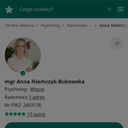
Me
Czego szukasz?
Strona Główna
Psycholog
Radomsko
Anna Niemcz
Zmień miasto
mgr
Anna Niemczyk-Bukowska
O specjalizacjach
Psycholog
·
Więcej
Radomsko
1 adres
Nr PWZ: 2403136
17 opinii