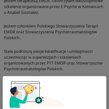
Jestem terapeutką EMDR. Ukończyłam dwustopniowe
szkolenie organizowane przez E-Psyche w Katowicach
u Anabel Goznalez.
Jestem członkiem Polskiego Stowarzyszenia Terapii
EMDR oraz Stowarzyszenia Psychotraumatologów
Polskich.
Stale podnoszę swoje kwalifikacje i umiejętnosci
uczestnicząc w superwizjach i szkoleniach
organizowanych przez PTT EMDR oraz Stowarzysznie
Psychotraumatologów Polskich.
Ukończyłam dwustopniowe szkolenie z zakresu
Diagnozy Zaburzeń Dysocjacyjnych: Warsztat TADS
organizowane przez Radosława Tomalskiego i Igora
Pietkiewicza w Katowicach.