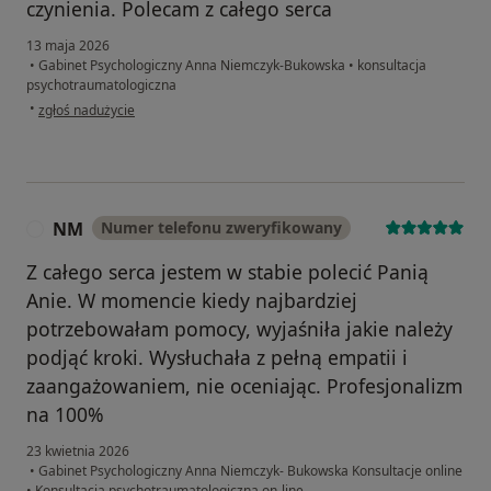
czynienia. Polecam z całego serca
13 maja 2026
•
Gabinet Psychologiczny Anna Niemczyk-Bukowska
•
konsultacja
psychotraumatologiczna
w opinii użytkownika Grażyna
•
zgłoś nadużycie
NM
Numer telefonu zweryfikowany
N
Z całego serca jestem w stabie polecić Panią
Anie. W momencie kiedy najbardziej
potrzebowałam pomocy, wyjaśniła jakie należy
podjąć kroki. Wysłuchała z pełną empatii i
zaangażowaniem, nie oceniając. Profesjonalizm
na 100%
23 kwietnia 2026
•
Gabinet Psychologiczny Anna Niemczyk- Bukowska Konsultacje online
•
Konsultacja psychotraumatologiczna on-line