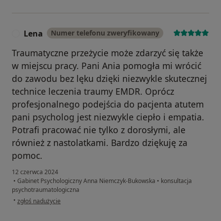
Lena
Numer telefonu zweryfikowany
L
Traumatyczne przeżycie może zdarzyć się także
w miejscu pracy. Pani Ania pomogła mi wrócić
do zawodu bez lęku dzięki niezwykle skutecznej
technice leczenia traumy EMDR. Oprócz
profesjonalnego podejścia do pacjenta atutem
pani psycholog jest niezwykle ciepło i empatia.
Potrafi pracować nie tylko z dorosłymi, ale
również z nastolatkami. Bardzo dziękuję za
pomoc.
12 czerwca 2024
•
Gabinet Psychologiczny Anna Niemczyk-Bukowska
•
konsultacja
psychotraumatologiczna
w opinii użytkownika Lena
•
zgłoś nadużycie