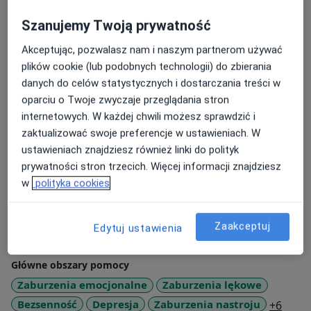
Pracuję pod stałą superwizją u dr Ewy Odachowskiej-
Szanujemy Twoją prywatność
Rogalskiej.
Akceptując, pozwalasz nam i naszym partnerom używać
plików cookie (lub podobnych technologii) do zbierania
danych do celów statystycznych i dostarczania treści w
oparciu o Twoje zwyczaje przeglądania stron
O mnie
więcej
internetowych. W każdej chwili możesz sprawdzić i
zaktualizować swoje preferencje w ustawieniach. W
Podejście terapeutyczne
ustawieniach znajdziesz również linki do polityk
Psychoterapia traumy
prywatności stron trzecich. Więcej informacji znajdziesz
w
polityka cookies
Zakres porad
Psychologia kryzysu
Psychotraumatologia
Zaakceptuj
Edytuj ustawienia
Psychologia transportu
Główne obszary pomocy
Zaburzenia emocjonalne
Zaburzenia lękowe
a11y_
Bezsenność
Depresja
Zaburzenia nastroju
+6