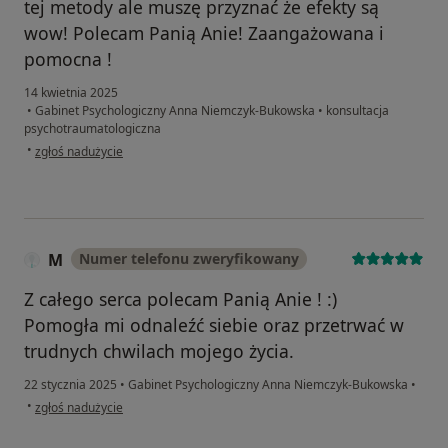
tej metody ale muszę przyznać że efekty są
wow! Polecam Panią Anie! Zaangażowana i
pomocna !
14 kwietnia 2025
•
Gabinet Psychologiczny Anna Niemczyk-Bukowska
•
konsultacja
psychotraumatologiczna
w opinii użytkownika Ewa
•
zgłoś nadużycie
M
Numer telefonu zweryfikowany
Z całego serca polecam Panią Anie ! :)
Pomogła mi odnaleźć siebie oraz przetrwać w
trudnych chwilach mojego życia.
22 stycznia 2025
•
Gabinet Psychologiczny Anna Niemczyk-Bukowska
•
w opinii użytkownika M
•
zgłoś nadużycie