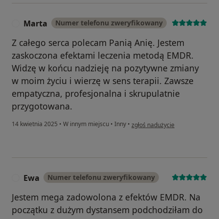
Marta
Numer telefonu zweryfikowany
M
Z całego serca polecam Panią Anię. Jestem
zaskoczona efektami leczenia metodą EMDR.
Widzę w końcu nadzieję na pozytywne zmiany
w moim życiu i wierzę w sens terapii. Zawsze
empatyczna, profesjonalna i skrupulatnie
przygotowana.
w opinii użytkownika Marta
14 kwietnia 2025
•
W innym miejscu
•
Inny
•
zgłoś nadużycie
Ewa
Numer telefonu zweryfikowany
E
Jestem mega zadowolona z efektów EMDR. Na
początku z dużym dystansem podchodziłam do