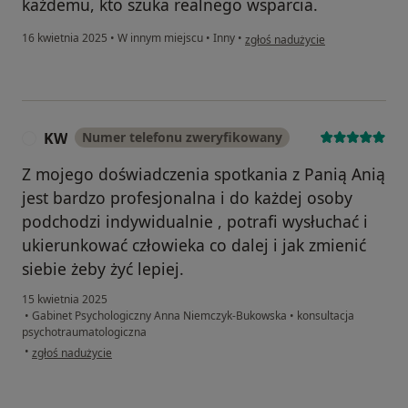
każdemu, kto szuka realnego wsparcia.
w opinii użytkownika Agnieszka
16 kwietnia 2025
•
W innym miejscu
•
Inny
•
zgłoś nadużycie
KW
Numer telefonu zweryfikowany
K
Z mojego doświadczenia spotkania z Panią Anią
jest bardzo profesjonalna i do każdej osoby
podchodzi indywidualnie , potrafi wysłuchać i
ukierunkować człowieka co dalej i jak zmienić
siebie żeby żyć lepiej.
15 kwietnia 2025
•
Gabinet Psychologiczny Anna Niemczyk-Bukowska
•
konsultacja
psychotraumatologiczna
w opinii użytkownika KW
•
zgłoś nadużycie