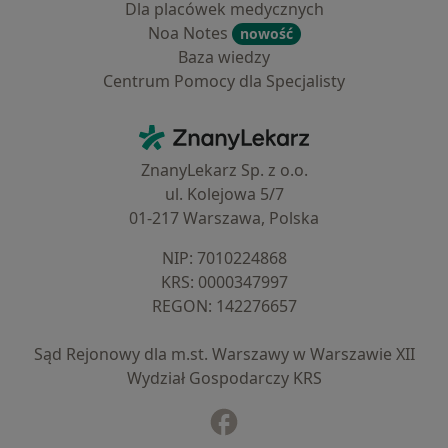
Dla placówek medycznych
Noa Notes
nowość
Baza wiedzy
Centrum Pomocy dla Specjalisty
Kontakt
ZnanyLekarz - Strona główna
ZnanyLekarz Sp. z o.o.
ul. Kolejowa 5/7
01-217 Warszawa, Polska
NIP: ⁠7010224868
KRS: ⁠0000347997
REGON: ⁠142276657
Sąd Rejonowy dla m.st. Warszawy w Warszawie XII
Wydział Gospodarczy KRS
Facebook
otwiera się w nowej karcie