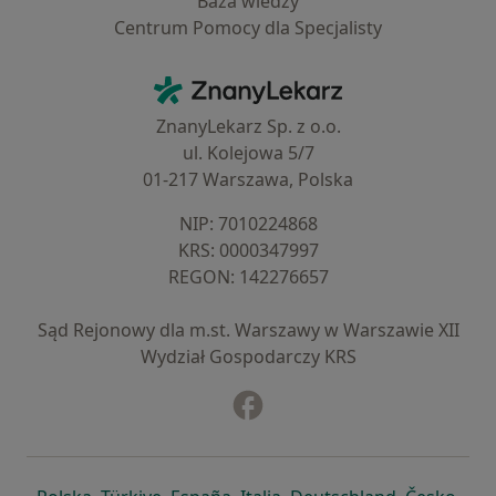
Baza wiedzy
Centrum Pomocy dla Specjalisty
Kontakt
ZnanyLekarz - Strona główna
ZnanyLekarz Sp. z o.o.
ul. Kolejowa 5/7
01-217 Warszawa, Polska
NIP: ⁠7010224868
KRS: ⁠0000347997
REGON: ⁠142276657
Sąd Rejonowy dla m.st. Warszawy w Warszawie XII
Wydział Gospodarczy KRS
Facebook
otwiera się w nowej karcie