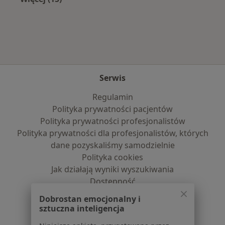
Więcej w kategorii: Najczęście leczone chorob
Serwis
Regulamin
Polityka prywatności pacjentów
Polityka prywatności profesjonalistów
Polityka prywatności dla profesjonalistów, których
dane pozyskaliśmy samodzielnie
Polityka cookies
Jak działają wyniki wyszukiwania
Dostępność
O nas
Dobrostan emocjonalny i
Praca
Rekrutujemy!
sztuczna inteligencja
Partnerzy