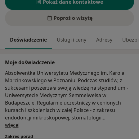
Pokaż dane kontaktowe
Poproś o wizytę
Doświadczenie
Usługi i ceny
Adresy
Ubezpi
Moje doświadczenie
Absolwentka Uniwersytetu Medycznego im. Karola
Marcinkowskiego w Poznaniu. Podczas studiów, z
sukcesami poszerzała swoją wiedzę na stypendium -
Uniwersytecie Medycznym Semmelweisa w
Budapeszcie. Regularnie uczestniczy w cenionych
kursach i szkoleniach w całej Polsce - z zakresu
endodoncji mikroskopowej, stomatologii
O mnie
zachowawczej oraz estetycznej i funkcjonalnej
więcej
odbudowy zębów. W naszym gabinecie specjalizuje się
Zakres porad