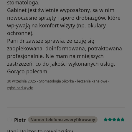
stomatologa.
Gabinet jest świetnie wyposażony, są w nim
nowoczesne sprzęty i sporo drobiazgów, które
wpływają na komfort wizyty (np. okulary
ochronne).
Pani dr zawsze sprawia, że czuję się
zaopiekowana, doinformowana, potraktowana
profesjonalnie. Nie mam najmniejszych
zastrzeżeń, co do jakości wykonanych usług.
Gorąco polecam.
30 września 2025
•
Stomatologia Sikorka
•
leczenie kanałowe
•
w opinii użytkownika Klaudia
zgłoś nadużycie
Piotr
Numer telefonu zweryfikowany
P
Pani Doktor to rewelacyjny