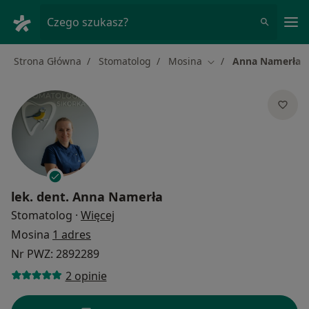
Me
Czego szukasz?
Strona Główna
Stomatolog
Mosina
Anna Namerła
Zmień miasto
lek. dent.
Anna Namerła
O specjalizacjach
Stomatolog
·
Więcej
Mosina
1 adres
Nr PWZ: 2892289
2 opinie