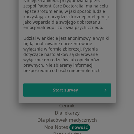
Niniejsza ankieta, przygotowana przez
Centrum prasowe
zespół Patient Care Doctoralia, ma na celu
Kontakt
lepsze zrozumienie, w jaki sposób ludzie
korzystają z narzędzi sztucznej inteligencji
Dla pacjentów
jako wsparcia dla swojego dobrostanu
emocjonalnego i zdrowia psychicznego.
Lekarze
Udział w ankiecie jest anonimowy, a wyniki
Placówki medyczne
będą analizowane i prezentowane
Pytania i odpowiedzi
wyłącznie w formie zbiorczej. Pytania
Usługi i zabiegi
dotyczące nastolatków są skierowane
wyłącznie do rodziców lub opiekunów
Choroby
prawnych. Nie zbieramy informacji
Pomoc
bezpośrednio od osób niepełnoletnich.
Aplikacje mobilne
Blog dla pacjentów
Start survey
Dla profesjonalistów
Cennik
Dla lekarzy
Dla placówek medycznych
Noa Notes
nowość