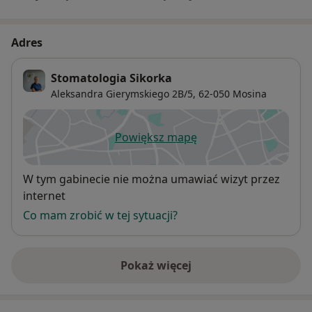
Adres
Stomatologia Sikorka
Aleksandra Gierymskiego 2B/5,
62-050
Mosina
Powiększ mapę
otwiera się w nowej karcie
Dostępność
W tym gabinecie nie można umawiać wizyt przez
internet
Co mam zrobić w tej sytuacji?
Pokaż więcej
o adresie