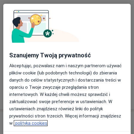
w w/w dziedzinach, jak również przeprowadza
Stomatologia dziecięca
specjalistyczne konsultacje w sprawie kompleksowego
Stomatologia ogólna
leczenia pacjenta.
Stomatologia zachowawcza z endodoncją
Zapraszam do Stomatologii Sikorka
Główne obszary pomocy
Ból zęba
Braki zębowe
Brak zębów
a11y_sr_more_
Choroby przyzębia
Choroby miazgi
+5
Szanujemy Twoją prywatność
Pacjenci których przyjmuję
Akceptując, pozwalasz nam i naszym partnerom używać
Dorośli
plików cookie (lub podobnych technologii) do zbierania
Dzieci
danych do celów statystycznych i dostarczania treści w
oparciu o Twoje zwyczaje przeglądania stron
internetowych. W każdej chwili możesz sprawdzić i
Pokaż więcej
o doświadczeniu
zaktualizować swoje preferencje w ustawieniach. W
ustawieniach znajdziesz również linki do polityk
prywatności stron trzecich. Więcej informacji znajdziesz
Usługi i ceny
w
polityka cookies
Konsultacja stomatologiczna