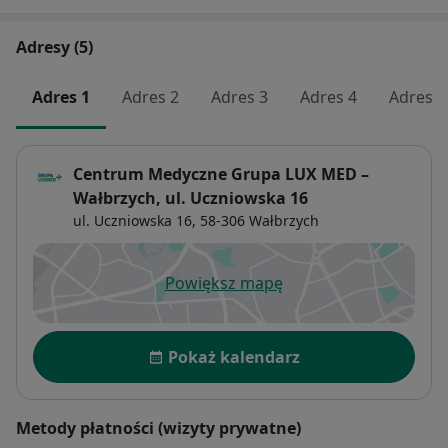
Adresy (5)
Adres 1
Adres 2
Adres 3
Adres 4
Adres 5
Centrum Medyczne Grupa LUX MED –
Wałbrzych, ul. Uczniowska 16
ul. Uczniowska 16,
58-306
Wałbrzych
Powiększ mapę
otwiera się w nowej karcie
Dostępność
Pokaż kalendarz
Metody płatności (wizyty prywatne)