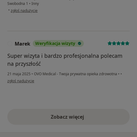
Swobodna 1
•
Inny
w opinii użytkownika Marek
•
zgłoś nadużycie
Marek
Weryfikacja wizyty
M
Super wizyta i bardzo profesjonalna polecam
na przyszłość
21 maja 2025
•
OVO Medical - Twoja prywatna opieka zdrowotna
•
•
w opinii użytkownika Marek
zgłoś nadużycie
Zobacz więcej
opinie powyżej