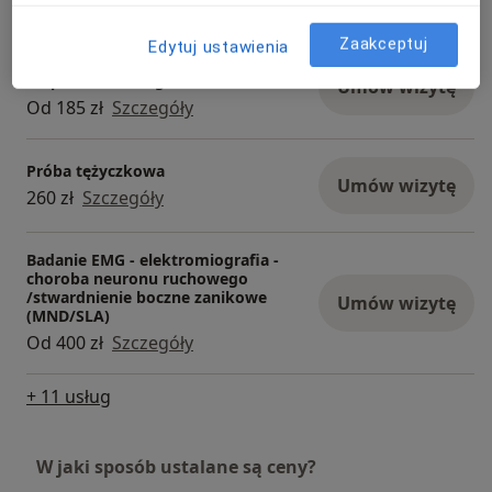
Od 470 zł
Szczegóły
Zaakceptuj
Edytuj ustawienia
Badanie EMG - elektromiografia -
zespół cieśni nadgarstka
Umów wizytę
Od 185 zł
Szczegóły
Próba tężyczkowa
Umów wizytę
260 zł
Szczegóły
Badanie EMG - elektromiografia -
choroba neuronu ruchowego
/stwardnienie boczne zanikowe
Umów wizytę
(MND/SLA)
Od 400 zł
Szczegóły
+ 11 usług
W jaki sposób ustalane są ceny?