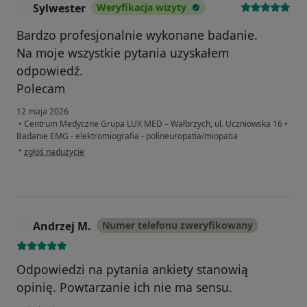
Sylwester
Weryfikacja wizyty
S
Bardzo profesjonalnie wykonane badanie.
Na moje wszystkie pytania uzyskałem
odpowiedź.
Polecam
12 maja 2026
•
Centrum Medyczne Grupa LUX MED – Wałbrzych, ul. Uczniowska 16
•
Badanie EMG - elektromiografia - polineuropatia/miopatia
w opinii użytkownika Sylwester
•
zgłoś nadużycie
Andrzej M.
Numer telefonu zweryfikowany
A
Odpowiedzi na pytania ankiety stanowią
opinię. Powtarzanie ich nie ma sensu.