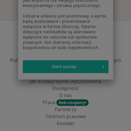
jako wsparcia dla swojego dobrostanu
emocjonalnego i zdrowia psychicznego.
Udział w ankiecie jest anonimowy, a wyniki
będą analizowane i prezentowane
wyłącznie w formie zbiorczej. Pytania
Serwis
dotyczące nastolatków są skierowane
wyłącznie do rodziców lub opiekunów
Regulamin
prawnych. Nie zbieramy informacji
Polityka prywatności pacjentów
bezpośrednio od osób niepełnoletnich.
Polityka prywatności profesjonalistów
Polityka prywatności dla profesjonalistów, których
Start survey
dane pozyskaliśmy samodzielnie
Polityka cookies
Jak działają wyniki wyszukiwania
Dostępność
O nas
Praca
Rekrutujemy!
Partnerzy
Centrum prasowe
Kontakt