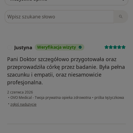
Szukaj w opiniach
Justyna
Weryfikacja wizyty
J
Pani Doktor szczegółowo przygotowała oraz
przeprowadziła córkę przez badanie. Była pełna
szacunku i empatii, oraz niesamowicie
profesjonalna.
2 czerwca 2026
•
OVO Medical - Twoja prywatna opieka zdrowotna
•
próba tężyczkowa
w opinii użytkownika Justyna
•
zgłoś nadużycie