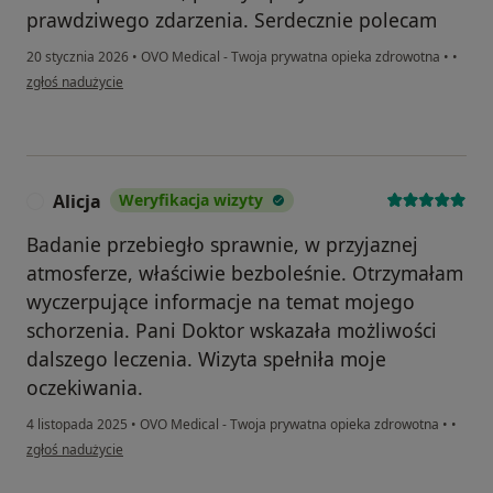
prawdziwego zdarzenia. Serdecznie polecam
20 stycznia 2026
•
OVO Medical - Twoja prywatna opieka zdrowotna
•
•
w opinii użytkownika Izabela
zgłoś nadużycie
Alicja
Weryfikacja wizyty
A
Badanie przebiegło sprawnie, w przyjaznej
atmosferze, właściwie bezboleśnie. Otrzymałam
wyczerpujące informacje na temat mojego
schorzenia. Pani Doktor wskazała możliwości
dalszego leczenia. Wizyta spełniła moje
oczekiwania.
4 listopada 2025
•
OVO Medical - Twoja prywatna opieka zdrowotna
•
•
w opinii użytkownika Alicja
zgłoś nadużycie