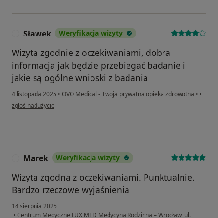
Sławek
Weryfikacja wizyty
S
Wizyta zgodnie z oczekiwaniami, dobra
informacja jak będzie przebiegać badanie i
jakie są ogólne wnioski z badania
4 listopada 2025
•
OVO Medical - Twoja prywatna opieka zdrowotna
•
•
w opinii użytkownika Sławek
zgłoś nadużycie
Marek
Weryfikacja wizyty
M
Wizyta zgodna z oczekiwaniami. Punktualnie.
Bardzo rzeczowe wyjaśnienia
14 sierpnia 2025
•
Centrum Medyczne LUX MED Medycyna Rodzinna – Wrocław, ul.