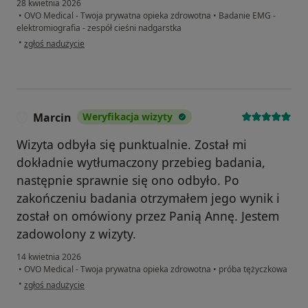
28 kwietnia 2026
•
OVO Medical - Twoja prywatna opieka zdrowotna
•
Badanie EMG -
elektromiografia - zespół cieśni nadgarstka
w opinii użytkownika Andrzej M.
•
zgłoś nadużycie
Marcin
Weryfikacja wizyty
M
Wizyta odbyła się punktualnie. Został mi
dokładnie wytłumaczony przebieg badania,
następnie sprawnie się ono odbyło. Po
zakończeniu badania otrzymałem jego wynik i
został on omówiony przez Panią Annę. Jestem
zadowolony z wizyty.
14 kwietnia 2026
•
OVO Medical - Twoja prywatna opieka zdrowotna
•
próba tężyczkowa
w opinii użytkownika Marcin
•
zgłoś nadużycie