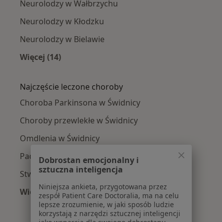
Neurolodzy w Wałbrzychu
Neurolodzy w Kłodzku
Neurolodzy w Bielawie
Więcej (14)
Więcej w kategorii: W pobliżu Świdnicy
Najczęście leczone choroby
Choroba Parkinsona w Świdnicy
Choroby przewlekłe w Świdnicy
Omdlenia w Świdnicy
Padaczka w Świdnicy
Dobrostan emocjonalny i
sztuczna inteligencja
Stwardnienie rozsiane w Świdnicy
Niniejsza ankieta, przygotowana przez
Więcej (15)
zespół Patient Care Doctoralia, ma na celu
Więcej w kategorii: Najczęście leczone chorob
lepsze zrozumienie, w jaki sposób ludzie
korzystają z narzędzi sztucznej inteligencji