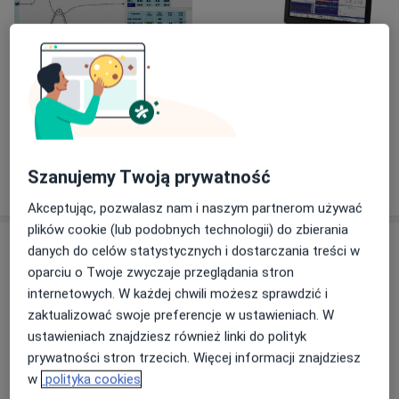
Zobacz galerię (2)
Szanujemy Twoją prywatność
Pokaż więcej
o doświadczeniu
Akceptując, pozwalasz nam i naszym partnerom używać
plików cookie (lub podobnych technologii) do zbierania
Usługi i ceny
danych do celów statystycznych i dostarczania treści w
oparciu o Twoje zwyczaje przeglądania stron
Badanie EMG - elektromiografia -
internetowych. W każdej chwili możesz sprawdzić i
Próba miasteniczna
Umów wizytę
zaktualizować swoje preferencje w ustawieniach. W
Od 240 zł
Szczegóły
ustawieniach znajdziesz również linki do polityk
prywatności stron trzecich. Więcej informacji znajdziesz
Badanie EMG - elektromiografia -
w
polityka cookies
uszkodzenie splotu
Umów wizytę