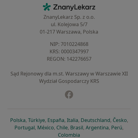
Kontakt
ZnanyLekarz - Strona główna
ZnanyLekarz Sp. z o.o.
ul. Kolejowa 5/7
01-217 Warszawa, Polska
NIP: ⁠7010224868
KRS: ⁠0000347997
REGON: ⁠142276657
Sąd Rejonowy dla m.st. Warszawy w Warszawie XII
Wydział Gospodarczy KRS
Facebook
otwiera się w nowej karcie
otwiera się w nowej karcie
otwiera się w nowej karcie
otwiera się w nowej karcie
otwiera się w nowej karci
otwiera się
otwi
Polska
,
Türkiye
,
España
,
Italia
,
Deutschland
,
Česko
,
otwiera się w nowej karcie
otwiera się w nowej karcie
otwiera się w nowej karcie
otwiera się w nowej kar
otwiera się 
otwier
Portugal
,
México
,
Chile
,
Brasil
,
Argentina
,
Perú
,
otwiera się w nowej karc
Colombia