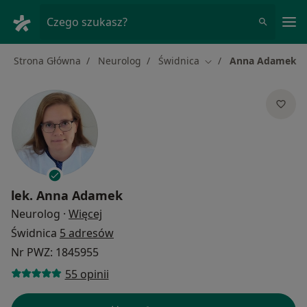
Me
Czego szukasz?
Strona Główna
Neurolog
Świdnica
Anna Adamek
Zmień miasto
lek.
Anna Adamek
O specjalizacjach
Neurolog
·
Więcej
Świdnica
5 adresów
Nr PWZ: 1845955
55 opinii