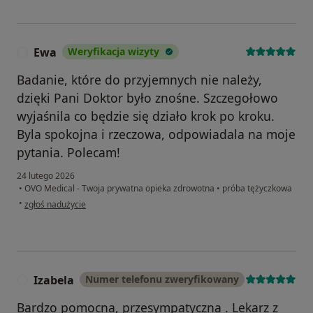
Ewa
Weryfikacja wizyty
E
Badanie, które do przyjemnych nie należy,
dzięki Pani Doktor było znośne. Szczegołowo
wyjaśnila co będzie się działo krok po kroku.
Byla spokojna i rzeczowa, odpowiadala na moje
pytania. Polecam!
24 lutego 2026
•
OVO Medical - Twoja prywatna opieka zdrowotna
•
próba tężyczkowa
w opinii użytkownika Ewa
•
zgłoś nadużycie
Izabela
Numer telefonu zweryfikowany
I
Bardzo pomocna, przesympatyczna . Lekarz z