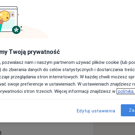
ntystycznego Collegium Medicum UJ
dycyny estetycznej.
mikroskopowej endodoncji (leczenia
my Twoją prywatność
bów (bonding, flow injection oraz
rych nieustannie się rozwijam,
, pozwalasz nam i naszym partnerom używać plików cookie (lub p
rencjach.
) do zbierania danych do celów statystycznych i dostarczania treśc
zaje przeglądania stron internetowych. W każdej chwili możesz spr
wać swoje preferencje w ustawieniach. W ustawieniach znajdziesz ró
jentem wszystkich możliwych opcji
prywatności stron trzecich. Więcej informacji znajdziesz w
polityka
najlepszej.
Za
Edytuj ustawienia
ą