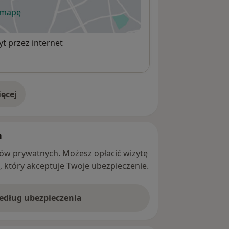
 mapę
wiera się w nowej karcie
t przez internet
ęcej
adresie
h
ntów prywatnych. Możesz opłacić wizytę
ę, który akceptuje Twoje ubezpieczenie.
według ubezpieczenia