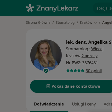
specjaliz
Strona Główna
Stomatolog
Kraków
Angel
Zmień mia
lek. dent.
Angelika S
O sp
Stomatolog
·
Więcej
Kraków
2 adresy
Nr PWZ: 3876481
30 opinii
Pokaż dane kontaktowe
Doświadczenie
Usługi i ceny
Adr