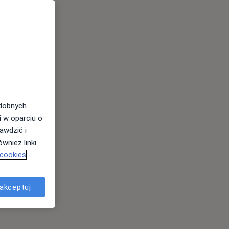
odobnych
i w oparciu o
awdzić i
wnież linki
 cookies
akceptuj