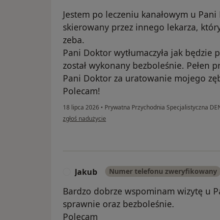
Jestem po leczeniu kanałowym u Pani 
skierowany przez innego lekarza, który
zeba.
Pani Doktor wytłumaczyła jak będzie p
został wykonany bezboleśnie. Pełen pr
Pani Doktor za uratowanie mojego zę
Polecam!
18 lipca 2026
•
Prywatna Przychodnia Specjalistyczna D
w opinii użytkownika Mariusz
zgłoś nadużycie
Jakub
Numer telefonu zweryfikowany
J
Bardzo dobrze wspominam wizytę u Pan
sprawnie oraz bezboleśnie.
Polecam