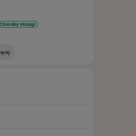
Choroby miazgi
seases
ęcej
doświadczeniu