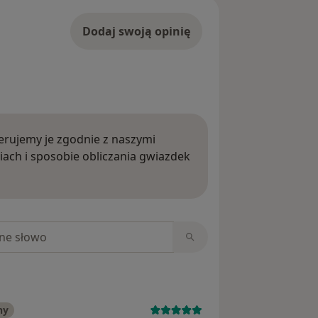
Dodaj swoją opinię
rujemy je zgodnie z naszymi
iach i sposobie obliczania gwiazdek
ięcej o opiniach
niach
ny