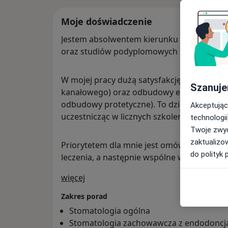
Moje doświadczenie
Jestem absolwentem kierunku lekarsko-de
oraz studiów podyplomowych z zakresu me
W mojej pracy dużą satysfakcję czerpię z 
Szanuje
kanałowego) oraz odbudowy estetycznej zę
odbudowy protetyczne). To dziedziny, w któ
Akceptując
uczestnicząc w licznych szkoleniach i konfe
technologii
Twoje zwyc
zaktualizo
Priorytetem dla mnie jest omówienie z pac
do polityk 
leczenia, a następnie wspólne wybranie tej 
O mnie
więcej
Zakres porad
Stomatologia ogólna
Stomatologia zachowawcza z endodoncj