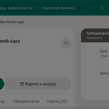
acja, badanie lub nazwisko
miasto lub dzielnica
ika Sonik-Łącz
sto
Umawiani
Nieaktywny
onik-Łącz
ecjalizacjach
Dziś
7 Sie
Spec
Poproś o wizytę
esy
Ubezpieczenia
Opinie (30)