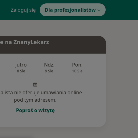
Zaloguj się
Dla profesjonalistów
e na ZnanyLekarz
Jutro
Ndz,
Pon,
Wt,
Śr,
8 Sie
9 Sie
10 Sie
11 Sie
12 Si
jalista nie oferuje umawiania online
pod tym adresem.
Poproś o wizytę