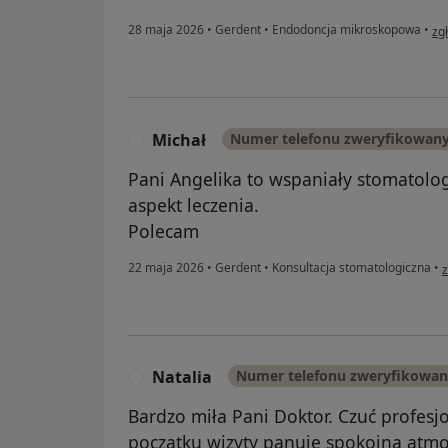
w o
28 maja 2026
•
Gerdent
•
Endodoncja mikroskopowa
•
zg
Michał
Numer telefonu zweryfikowan
M
Pani Angelika to wspaniały stomatol
aspekt leczenia.
Polecam
w
22 maja 2026
•
Gerdent
•
Konsultacja stomatologiczna
•
z
Natalia
Numer telefonu zweryfikowa
N
Bardzo miła Pani Doktor. Czuć profesj
początku wizyty panuje spokojna atmo