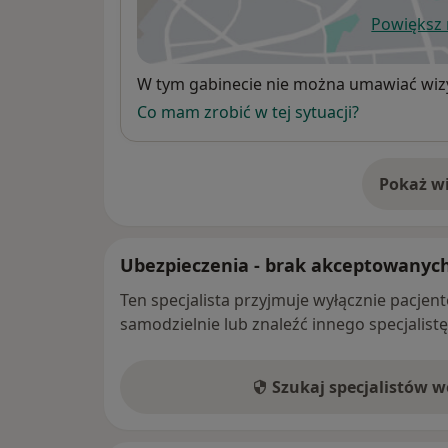
Powiększ
ot
Dostępność
W tym gabinecie nie można umawiać wizy
Co mam zrobić w tej sytuacji?
Pokaż wi
o 
Ubezpieczenia - brak akceptowanyc
Ten specjalista przyjmuje wyłącznie pacje
samodzielnie lub znaleźć innego specjalist
Szukaj specjalistów 