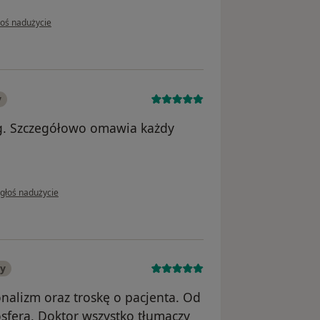
pinii użytkownika Jakub
łoś nadużycie
y
og. Szczegółowo omawia każdy
 opinii użytkownika Michał
głoś nadużycie
ny
onalizm oraz troskę o pacjenta. Od
sfera, Doktor wszystko tłumaczy