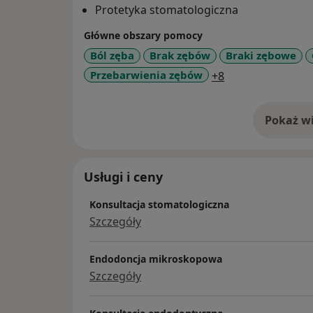
Protetyka stomatologiczna
Główne obszary pomocy
Ból zęba
Brak zębów
Braki zębowe
a11y_sr_more_di
Przebarwienia zębów
+8
Pokaż wi
o 
Usługi i ceny
Konsultacja stomatologiczna
Szczegóły
Endodoncja mikroskopowa
Szczegóły