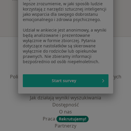
lepsze zrozumienie, w jaki sposób ludzie
Więcej w kategorii: Najczęście leczone chorob
korzystają z narzędzi sztucznej inteligencji
jako wsparcia dla swojego dobrostanu
emocjonalnego i zdrowia psychicznego.
Udział w ankiecie jest anonimowy, a wyniki
będą analizowane i prezentowane
wyłącznie w formie zbiorczej. Pytania
Serwis
dotyczące nastolatków są skierowane
wyłącznie do rodziców lub opiekunów
Regulamin
prawnych. Nie zbieramy informacji
bezpośrednio od osób niepełnoletnich.
Polityka prywatności pacjentów
Polityka prywatności profesjonalistów
Polityka prywatności dla profesjonalistów, których
Start survey
dane pozyskaliśmy samodzielnie
Polityka cookies
Jak działają wyniki wyszukiwania
Dostępność
O nas
Praca
Rekrutujemy!
Partnerzy