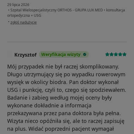
29 lipca 2026
•
Szpital Wielospecjalistyczny ORTHOS - GRUPA LUX MED
•
konsultacja
ortopedyczna + USG
w opinii użytkownika Dariusz
•
zgłoś nadużycie
Krzysztof
Weryfikacja wizyty
K
Mój przypadek nie był raczej skomplikowany.
Długo utrzymujący się po wypadku rowerowym
wysięk w okolicy biodra. Pan doktor wykonał
USG i punkcję, czyli to, czego się spodziewałem.
Badanie i zabieg według mojej oceny były
wykonane dokładnie a informacja
przekazywana przez pana doktora była pełna.
Wizyta nieco opóźniła się, ale to raczej zapisuję
na plus. Widać poprzedni pacjent wymagał