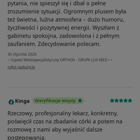
pytania, nie spieszył się i dbał o pełne
zrozumienie sytuacji. Ogromnym plusem była
też świetna, luźna atmosfera – dużo humoru,
życzliwości i pozytywnej energii. Wyszłam z
gabinetu spokojna, zadowolona i z pełnym
zaufaniem. Zdecydowanie polecam.
30 stycznia 2026
•
Szpital Wielospecjalistyczny ORTHOS - GRUPA LUX MED
•
•
w opinii użytkownika Ania S.
zgłoś nadużycie
Kinga
Weryfikacja wizyty
K
Rzeczowy, profesjonalny lekarz, konkretny,
poświęcił czas na zbadanie córki a potem na
rozmowę z nami aby wyjaśnić dalsze
postępowania.