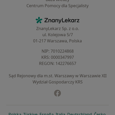
Centrum Pomocy dla Specjalisty
Kontakt
ZnanyLekarz - Strona główna
ZnanyLekarz Sp. z o.o.
ul. Kolejowa 5/7
01-217 Warszawa, Polska
NIP: ⁠7010224868
KRS: ⁠0000347997
REGON: ⁠142276657
Sąd Rejonowy dla m.st. Warszawy w Warszawie XII
Wydział Gospodarczy KRS
Facebook
otwiera się w nowej karcie
otwiera się w nowej karcie
otwiera się w nowej karcie
otwiera się w nowej karcie
otwiera się w nowej karci
otwiera się
otwi
Polska
,
Türkiye
,
España
,
Italia
,
Deutschland
,
Česko
,