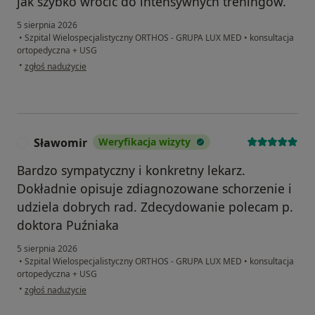
jak szybko wrócić do intensywnych treningów.
5 sierpnia 2026
•
Szpital Wielospecjalistyczny ORTHOS - GRUPA LUX MED
•
konsultacja
ortopedyczna + USG
w opinii użytkownika M.W
•
zgłoś nadużycie
Sławomir
Weryfikacja wizyty
S
Bardzo sympatyczny i konkretny lekarz.
Dokładnie opisuje zdiagnozowane schorzenie i
udziela dobrych rad. Zdecydowanie polecam p.
doktora Puźniaka
5 sierpnia 2026
•
Szpital Wielospecjalistyczny ORTHOS - GRUPA LUX MED
•
konsultacja
ortopedyczna + USG
w opinii użytkownika Sławomir
•
zgłoś nadużycie