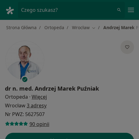
Me
Czego szukasz?
Strona Główna
Ortopeda
Wrocław
Andrzej Marek P
Zmień miasto
dr n. med.
Andrzej Marek Puźniak
O specjalizacjach
Ortopeda
·
Więcej
Wrocław
3 adresy
Nr PWZ: 5627507
90 opinii