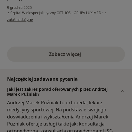
9 grudnia 2025
•
Szpital Wielospecjalistyczny ORTHOS - GRUPA LUX MED
•
•
w opinii użytkownika Kinga
zgłoś nadużycie
Zobacz więcej
opinie powyżej
Najczęściej zadawane pytania
Jaki jest zakres porad oferowanych przez Andrzej
Marek Puźniak?
Andrzej Marek Puźniak to ortopeda, lekarz
medycyny sportowej. Na podstawie swojego
doświadczenia i wykształcenia Andrzej Marek
Puźniak oferuje usługi takie jak: konsultacja
ortopedyczna, konsultacja ortopedyczna + USG,