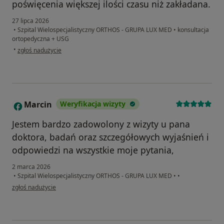
poświęcenia większej ilości czasu niż zakładana.
27 lipca 2026
•
Szpital Wielospecjalistyczny ORTHOS - GRUPA LUX MED
•
konsultacja
ortopedyczna + USG
w opinii użytkownika Krzysztof
•
zgłoś nadużycie
Marcin
Weryfikacja wizyty
M
Jestem bardzo zadowolony z wizyty u pana
doktora, badań oraz szczegółowych wyjaśnień i
odpowiedzi na wszystkie moje pytania,
2 marca 2026
•
Szpital Wielospecjalistyczny ORTHOS - GRUPA LUX MED
•
•
w opinii użytkownika Marcin
zgłoś nadużycie