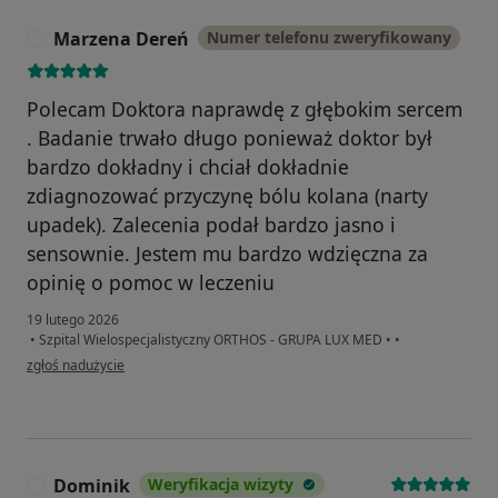
Marzena Dereń
Numer telefonu zweryfikowany
M
Polecam Doktora naprawdę z głębokim sercem
. Badanie trwało długo ponieważ doktor był
bardzo dokładny i chciał dokładnie
zdiagnozować przyczynę bólu kolana (narty
upadek). Zalecenia podał bardzo jasno i
sensownie. Jestem mu bardzo wdzięczna za
opinię o pomoc w leczeniu
19 lutego 2026
•
Szpital Wielospecjalistyczny ORTHOS - GRUPA LUX MED
•
•
w opinii użytkownika Marzena Dereń
zgłoś nadużycie
Dominik
Weryfikacja wizyty
D