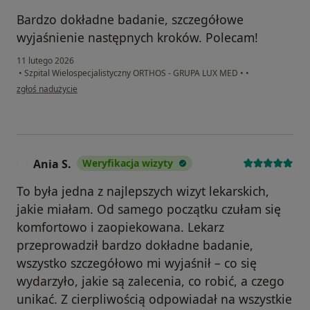
Bardzo dokładne badanie, szczegółowe
wyjaśnienie następnych kroków. Polecam!
11 lutego 2026
•
Szpital Wielospecjalistyczny ORTHOS - GRUPA LUX MED
•
•
w opinii użytkownika Dominik
zgłoś nadużycie
Ania S.
Weryfikacja wizyty
A
To była jedna z najlepszych wizyt lekarskich,
jakie miałam. Od samego początku czułam się
komfortowo i zaopiekowana. Lekarz
przeprowadził bardzo dokładne badanie,
wszystko szczegółowo mi wyjaśnił – co się
wydarzyło, jakie są zalecenia, co robić, a czego
unikać. Z cierpliwością odpowiadał na wszystkie