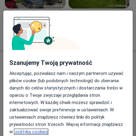
Zobacz galerię (9)
Pokaż więcej
o doświadczeniu
Usługi i ceny
Szanujemy Twoją prywatność
Konsultacja ortopedyczna + USG
Akceptując, pozwalasz nam i naszym partnerom używać
Umów wizytę
400 zł
Szczegóły
plików cookie (lub podobnych technologii) do zbierania
danych do celów statystycznych i dostarczania treści w
oparciu o Twoje zwyczaje przeglądania stron
Konsultacja ortopedyczna
internetowych. W każdej chwili możesz sprawdzić i
Od 300 zł
Szczegóły
zaktualizować swoje preferencje w ustawieniach. W
ustawieniach znajdziesz również linki do polityk
Konsultacja online
prywatności stron trzecich. Więcej informacji znajdziesz
150 zł
Szczegóły
w
polityka cookies