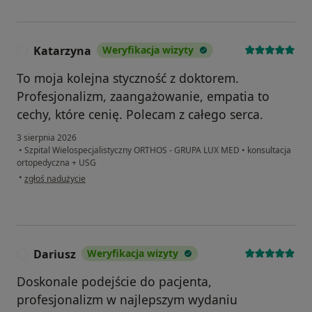
Katarzyna
Weryfikacja wizyty
K
To moja kolejna styczność z doktorem.
Profesjonalizm, zaangażowanie, empatia to
cechy, które cenię. Polecam z całego serca.
3 sierpnia 2026
•
Szpital Wielospecjalistyczny ORTHOS - GRUPA LUX MED
•
konsultacja
ortopedyczna + USG
w opinii użytkownika Katarzyna
•
zgłoś nadużycie
Dariusz
Weryfikacja wizyty
D
Doskonale podejście do pacjenta,
profesjonalizm w najlepszym wydaniu