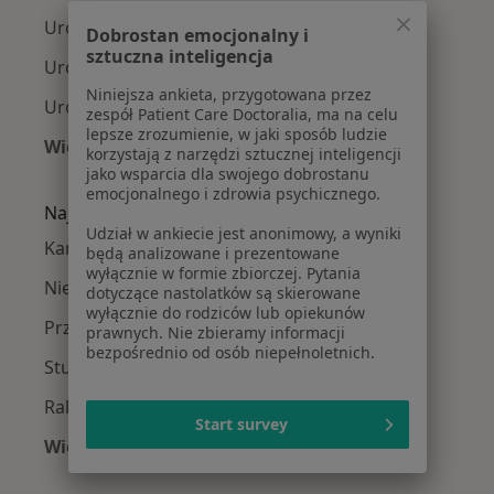
Urolodzy Wola
Dobrostan emocjonalny i
sztuczna inteligencja
Urolodzy Ursynów
Niniejsza ankieta, przygotowana przez
Urolodzy Praga-Południe
zespół Patient Care Doctoralia, ma na celu
lepsze zrozumienie, w jaki sposób ludzie
Więcej (14)
korzystają z narzędzi sztucznej inteligencji
Więcej w kategorii: Urolodzy w pobliżu
jako wsparcia dla swojego dobrostanu
emocjonalnego i zdrowia psychicznego.
Najczęście leczone choroby
Udział w ankiecie jest anonimowy, a wyniki
Kamica nerkowa w Warszawie
będą analizowane i prezentowane
wyłącznie w formie zbiorczej. Pytania
Nietrzymanie moczu w Warszawie
dotyczące nastolatków są skierowane
wyłącznie do rodziców lub opiekunów
Przerost prostaty w Warszawie
prawnych. Nie zbieramy informacji
bezpośrednio od osób niepełnoletnich.
Stulejka w Warszawie
Rak prostaty w Warszawie
Start survey
Więcej (15)
Więcej w kategorii: Najczęście leczone chorob