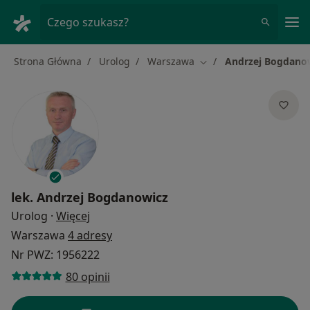
Me
Czego szukasz?
Strona Główna
Urolog
Warszawa
Andrzej Bogdano
Zmień miasto
lek.
Andrzej Bogdanowicz
O specjalizacjach
Urolog
·
Więcej
Warszawa
4 adresy
Nr PWZ: 1956222
80 opinii