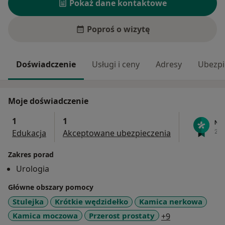
Pokaż dane kontaktowe
Poproś o wizytę
Doświadczenie
Usługi i ceny
Adresy
Ubezpi
Moje doświadczenie
1
1
Edukacja
Akceptowane ubezpieczenia
Zakres porad
Urologia
Główne obszary pomocy
Stulejka
Krótkie wędzidełko
Kamica nerkowa
a11y_sr_more_
Kamica moczowa
Przerost prostaty
+9