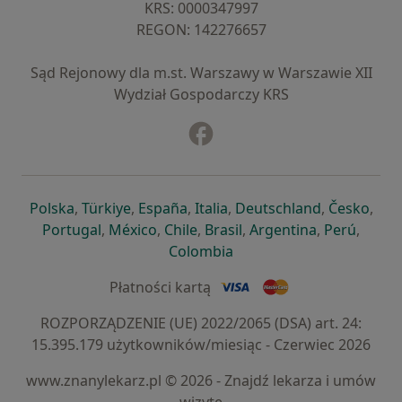
KRS: ⁠0000347997
REGON: ⁠142276657
Sąd Rejonowy dla m.st. Warszawy w Warszawie XII
Wydział Gospodarczy KRS
Facebook
otwiera się w nowej karcie
otwiera się w nowej karcie
otwiera się w nowej karcie
otwiera się w nowej karcie
otwiera się w nowej karci
otwiera się
otwi
Polska
,
Türkiye
,
España
,
Italia
,
Deutschland
,
Česko
,
otwiera się w nowej karcie
otwiera się w nowej karcie
otwiera się w nowej karcie
otwiera się w nowej kar
otwiera się 
otwier
Portugal
,
México
,
Chile
,
Brasil
,
Argentina
,
Perú
,
otwiera się w nowej karc
Colombia
Płatności kartą
ROZPORZĄDZENIE (UE) 2022/2065 (DSA) art. 24:
15.395.179 użytkowników/miesiąc - Czerwiec 2026
www.znanylekarz.pl © 2026 - Znajdź lekarza i umów