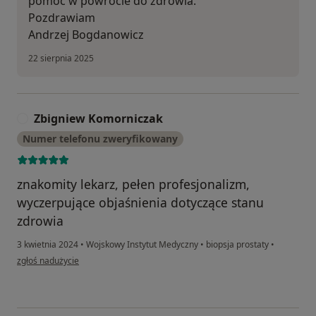
pomóc w powrocie do zdrowia.
Pozdrawiam
Andrzej Bogdanowicz
22 sierpnia 2025
Zbigniew Komorniczak
Z
Numer telefonu zweryfikowany
znakomity lekarz, pełen profesjonalizm,
wyczerpujące objaśnienia dotyczące stanu
zdrowia
3 kwietnia 2024
•
Wojskowy Instytut Medyczny
•
biopsja prostaty
•
w opinii użytkownika Zbigniew Komorniczak
zgłoś nadużycie