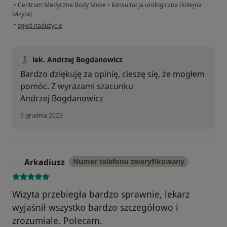
•
Centrum Medyczne Body Move
•
konsultacja urologiczna (kolejna
wizyta)
w opinii użytkownika Konto zostało usunięte
•
zgłoś nadużycie
lek. Andrzej Bogdanowicz
Bardzo dziękuję za opinię, cieszę się, że mogłem
pomóc. Z wyrazami szacunku
Andrzej Bogdanowicz
6 grudnia 2023
Arkadiusz
Numer telefonu zweryfikowany
A
Wizyta przebiegła bardzo sprawnie, lekarz
wyjaśnił wszystko bardzo szczegółowo i
zrozumiale. Polecam.