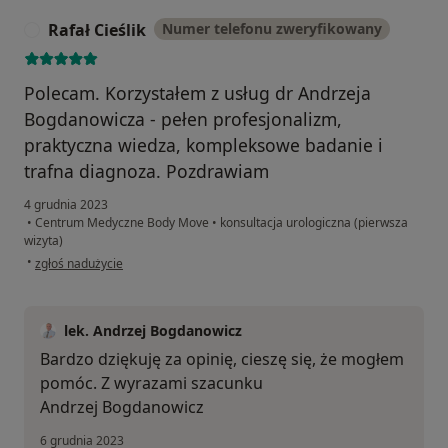
Rafał Cieślik
Numer telefonu zweryfikowany
R
Polecam. Korzystałem z usług dr Andrzeja
Bogdanowicza - pełen profesjonalizm,
praktyczna wiedza, kompleksowe badanie i
trafna diagnoza. Pozdrawiam
4 grudnia 2023
•
Centrum Medyczne Body Move
•
konsultacja urologiczna (pierwsza
wizyta)
w opinii użytkownika Rafał Cieślik
•
zgłoś nadużycie
lek. Andrzej Bogdanowicz
Bardzo dziękuję za opinię, cieszę się, że mogłem
pomóc. Z wyrazami szacunku
Andrzej Bogdanowicz
6 grudnia 2023