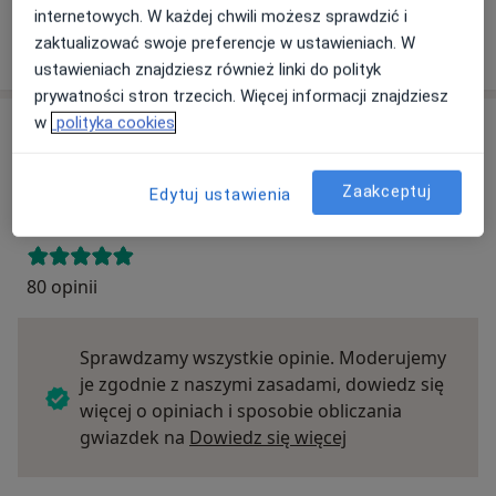
internetowych. W każdej chwili możesz sprawdzić i
Zobacz wszystkie ubezpieczenia
zaktualizować swoje preferencje w ustawieniach. W
ustawieniach znajdziesz również linki do polityk
prywatności stron trzecich. Więcej informacji znajdziesz
w
polityka cookies
Opinie
Dodaj swoją opinię
Zaakceptuj
Edytuj ustawienia
80 opinii
Sprawdzamy wszystkie opinie. Moderujemy
je zgodnie z naszymi zasadami, dowiedz się
więcej o opiniach i sposobie obliczania
Dowiedz się więce
gwiazdek na
Dowiedz się więcej