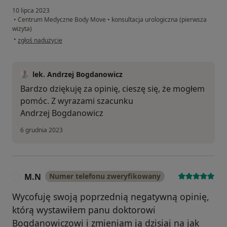
10 lipca 2023
•
Centrum Medyczne Body Move
•
konsultacja urologiczna (pierwsza
wizyta)
w opinii użytkownika Arkadiusz
•
zgłoś nadużycie
lek. Andrzej Bogdanowicz
Bardzo dziękuję za opinię, cieszę się, że mogłem
pomóc. Z wyrazami szacunku
Andrzej Bogdanowicz
6 grudnia 2023
M.N
Numer telefonu zweryfikowany
M
Wycofuję swoją poprzednią negatywną opinię,
którą wystawiłem panu doktorowi
Bogdanowiczowi i zmieniam ją dzisiaj na jak