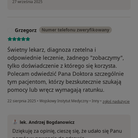
27 września 2025
Grzegorz
Numer telefonu zweryfikowany
G
Świetny lekarz, diagnoza rzetelna i
odpowiednie leczenie, żadnego "zobaczymy",
tylko doświadczenie z którego się korzysta.
Polecam odwiedzić Pana Doktora szczególnie
tym pacjentom, którzy bezskutecznie szukają
pomocy lub wręcz wymagają ratunku.
w opinii użytkownika
22 sierpnia 2025
•
Wojskowy Instytut Medyczny
•
Inny
•
zgłoś nadużycie
lek. Andrzej Bogdanowicz
Dziękuję za opinię, cieszę się, że udało się Panu