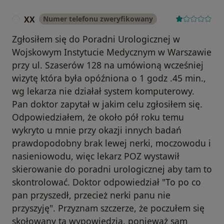
XX
Numer telefonu zweryfikowany
X
Zgłosiłem się do Poradni Urologicznej w
Wojskowym Instytucie Medycznym w Warszawie
przy ul. Szaserów 128 na umówioną wcześniej
wizytę która była opóźniona o 1 godz .45 min.,
wg lekarza nie działał system komputerowy.
Pan doktor zapytał w jakim celu zgłosiłem się.
Odpowiedziałem, że około pół roku temu
wykryto u mnie przy okazji innych badań
prawdopodobny brak lewej nerki, moczowodu i
nasieniowodu, więc lekarz POZ wystawił
skierowanie do poradni urologicznej aby tam to
skontrolować. Doktor odpowiedział "To po co
pan przyszedł, przecież nerki panu nie
przyszyję". Przyznam szczerze, że poczułem się
skołowany tą wypowiedzią, ponieważ sam