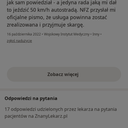
jak sam powiedział - a jedyna rada jaką mi dał
to jeździć 50 km/h autostradą. NFZ przysłał mi
oficjalne pismo, że usługa powinna zostać
zrealizowana i przyjmuje skargę.
16 października 2022
•
Wojskowy Instytut Medyczny
•
Inny
•
w opinii użytkownika XX
zgłoś nadużycie
Zobacz więcej
opinie powyżej
Odpowiedzi na pytania
17 odpowiedzi udzielonych przez lekarza na pytania
pacjentów na ZnanyLekarz.pl