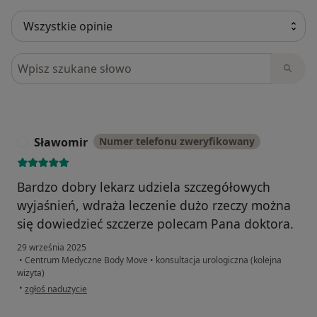
Szukaj w opiniach
Sławomir
Numer telefonu zweryfikowany
S
Bardzo dobry lekarz udziela szczegółowych
wyjaśnień, wdraża leczenie dużo rzeczy można
się dowiedzieć szczerze polecam Pana doktora.
29 września 2025
•
Centrum Medyczne Body Move
•
konsultacja urologiczna (kolejna
wizyta)
w opinii użytkownika Sławomir
•
zgłoś nadużycie