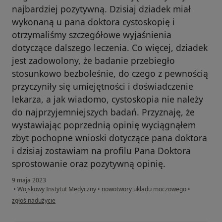
najbardziej pozytywną. Dzisiaj dziadek miał
wykonaną u pana doktora cystoskopię i
otrzymaliśmy szczegółowe wyjaśnienia
dotyczące dalszego leczenia. Co więcej, dziadek
jest zadowolony, że badanie przebiegło
stosunkowo bezboleśnie, do czego z pewnością
przyczyniły się umiejętności i doświadczenie
lekarza, a jak wiadomo, cystoskopia nie należy
do najprzyjemniejszych badań. Przyznaję, że
wystawiając poprzednią opinię wyciągnąłem
zbyt pochopne wnioski dotyczące pana doktora
i dzisiaj zostawiam na profilu Pana Doktora
sprostowanie oraz pozytywną opinię.
9 maja 2023
•
Wojskowy Instytut Medyczny
•
nowotwory układu moczowego
•
w opinii użytkownika M.N
zgłoś nadużycie