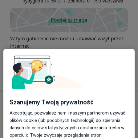
Rydygiera 19 lok U17,
Żoliborz
, 01-793
Warszawa
Powiększ mapę
otwiera się w nowej karcie
Dostępność
W tym gabinecie nie można umawiać wizyt przez
internet
Co mam zrobić w tej sytuacji?
Pokaż więcej
o adresie
Akceptowane ubezpieczenia
Szanujemy Twoją prywatność
Ubezpieczenia są akceptowane, ale zakres zależy od
Akceptując, pozwalasz nam i naszym partnerom używać
lokalizacji i usługi. Sprawdź podczas umawiania wizyty.
plików cookie (lub podobnych technologii) do zbierania
danych do celów statystycznych i dostarczania treści w
NFZ
oparciu o Twoje zwyczaje przeglądania stron