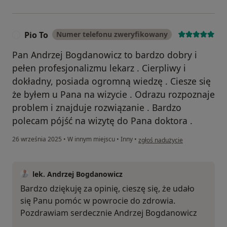
Pio To
Numer telefonu zweryfikowany
P
Pan Andrzej Bogdanowicz to bardzo dobry i
pełen profesjonalizmu lekarz . Cierpliwy i
dokładny, posiada ogromną wiedzę . Ciesze się
że byłem u Pana na wizycie . Odrazu rozpoznaje
problem i znajduje rozwiązanie . Bardzo
polecam pójść na wizytę do Pana doktora .
w opinii użytkownika Pio To
26 września 2025
•
W innym miejscu
•
Inny
•
zgłoś nadużycie
lek. Andrzej Bogdanowicz
Bardzo dziękuję za opinię, cieszę się, że udało
się Panu pomóc w powrocie do zdrowia.
Pozdrawiam serdecznie Andrzej Bogdanowicz