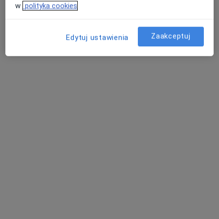
Klinika Wiśniowa
w
polityka cookies
Badania andrologiczne
Brak ceny
Specjalista nie oferuje umawiania online pod tym adresem.
Zaakceptuj
Edytuj ustawienia
Poproś o wizytę
Ars Medica
·
Więcej
Andrologia, Ginekologia, Laryngologia
161 opinii
Adres 1
Adres 2