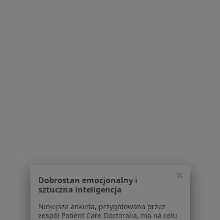
Partnerzy
Centrum prasowe
Kontakt
Dla pacjentów
Lekarze
Placówki medyczne
Pytania i odpowiedzi
Usługi i zabiegi
Choroby
Pomoc
Aplikacje mobilne
Blog dla pacjentów
Dla profesjonalistów
Dobrostan emocjonalny i
Cennik
sztuczna inteligencja
Dla lekarzy
Dla placówek medycznych
Niniejsza ankieta, przygotowana przez
zespół Patient Care Doctoralia, ma na celu
Noa Notes
nowość