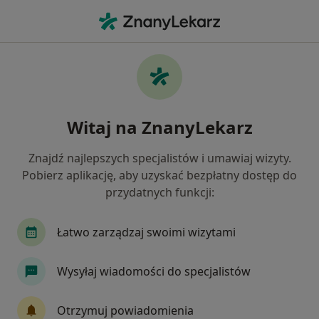
Me
Androlog • Zielona Góra, lubuskie
Filtry
Mapa
Polecani androlodzy w Zielonej Górze
Witaj na ZnanyLekarz
Jak działają wyniki wyszukiwania
Znajdź najlepszych specjalistów i umawiaj wizyty.
Pobierz aplikację, aby uzyskać bezpłatny dostęp do
przydatnych funkcji:
Łatwo zarządzaj swoimi wizytami
Wysyłaj wiadomości do specjalistów
TFP Fertility Zielona Góra
·
Więcej
Andrologia, Ginekologia, Seksuologia
Otrzymuj powiadomienia