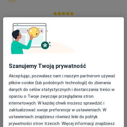
270 opinii
Ułańska 5a, Zielona Góra
•
Mapa
Brak dostępnych specjalistów z wolnymi terminami w tym centrum medycznym.
Nasza średnia ocena na App Store to 4.9 i 4.1 na
Google Play Store
Pokaż profil
Szanujemy Twoją prywatność
Akceptując, pozwalasz nam i naszym partnerom używać
plików cookie (lub podobnych technologii) do zbierania
danych do celów statystycznych i dostarczania treści w
Leszek Pawlak
oparciu o Twoje zwyczaje przeglądania stron
internetowych. W każdej chwili możesz sprawdzić i
·
Więcej
Androlog, Ginekolog
zaktualizować swoje preferencje w ustawieniach. W
36 opinii
ustawieniach znajdziesz również linki do polityk
Anieli Krzywoń 2, Zielona Góra
•
Mapa
prywatności stron trzecich. Więcej informacji znajdziesz