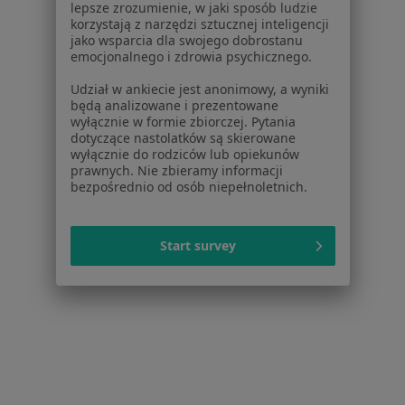
lepsze zrozumienie, w jaki sposób ludzie
Baza wiedzy
korzystają z narzędzi sztucznej inteligencji
Centrum Pomocy dla Specjalisty
jako wsparcia dla swojego dobrostanu
emocjonalnego i zdrowia psychicznego.
Kontakt
ZnanyLekarz - Strona główna
Udział w ankiecie jest anonimowy, a wyniki
będą analizowane i prezentowane
ZnanyLekarz Sp. z o.o.
wyłącznie w formie zbiorczej. Pytania
dotyczące nastolatków są skierowane
ul. Kolejowa 5/7
wyłącznie do rodziców lub opiekunów
01-217 Warszawa, Polska
prawnych. Nie zbieramy informacji
bezpośrednio od osób niepełnoletnich.
NIP: ⁠7010224868
KRS: ⁠0000347997
REGON: ⁠142276657
Start survey
Sąd Rejonowy dla m.st. Warszawy w Warszawie XII
Wydział Gospodarczy KRS
Facebook
otwiera się w nowej karcie