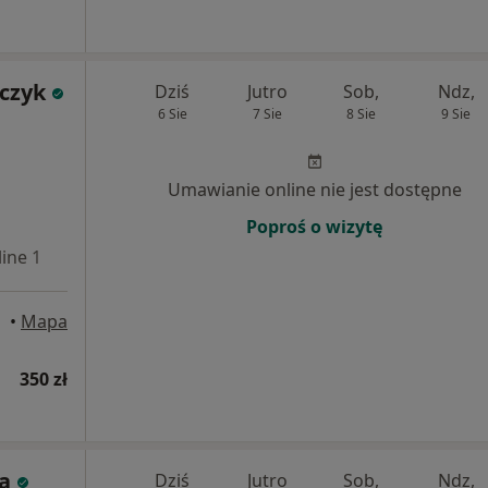
jczyk
Dziś
Jutro
Sob,
Ndz,
6 Sie
7 Sie
8 Sie
9 Sie
Umawianie online nie jest dostępne
Poproś o wizytę
ine 1
Online 2
•
Mapa
350 zł
a
Dziś
Jutro
Sob,
Ndz,