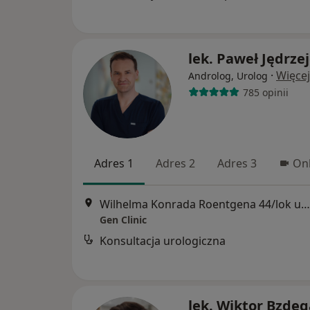
lek. Paweł Jędrze
·
Więcej
Androlog, Urolog
785 opinii
Adres 1
Adres 2
Adres 3
Onl
Wilhelma Konrada Roentgena 44/lok u1, Warszawa
Gen Clinic
Konsultacja urologiczna
lek. Wiktor Bzdęg