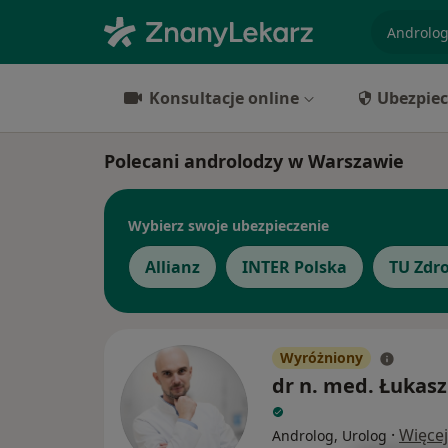
specjaliz
Konsultacje online
Ubezpiec
Polecani androlodzy w Warszawie
Wybierz swoje ubezpieczenie
Allianz
INTER Polska
TU Zdr
Wyróżniony
dr n. med. Łukasz
·
Więcej
Androlog, Urolog