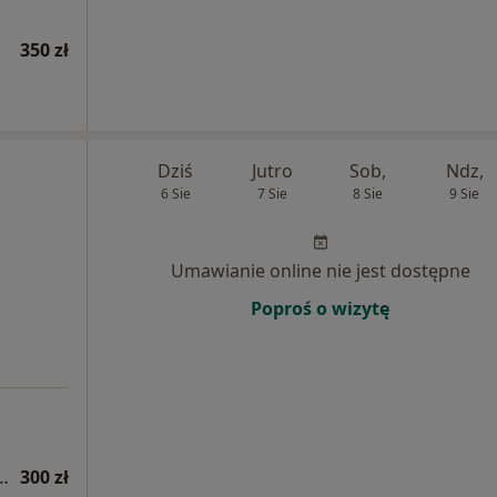
350 zł
Dziś
Jutro
Sob,
Ndz,
6 Sie
7 Sie
8 Sie
9 Sie
Umawianie online nie jest dostępne
j
Poproś o wizytę
a niepłodności (kolejna wizyta)
300 zł