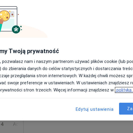
Poproś o wizytę
 4
Adres 5
my Twoją prywatność
od 380 zł
, pozwalasz nam i naszym partnerom używać plików cookie (lub p
) do zbierania danych do celów statystycznych i dostarczania treśc
zaje przeglądania stron internetowych. W każdej chwili możesz spr
Dziś
Jutro
Sob,
Ndz,
wać swoje preferencje w ustawieniach. W ustawieniach znajdziesz ró
6 Sie
7 Sie
8 Sie
9 Sie
otr
prywatności stron trzecich. Więcej informacji znajdziesz w
polityka
·
Więcej
Umawianie online nie jest dostępne
Za
Edytuj ustawienia
Poproś o wizytę
 4
Adres 5
Online