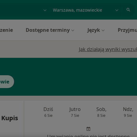
acja, badanie lub nazwisko
miasto lub dzielnica
zenie
Dostępne terminy
Język
Przyjmu
Jak działają wyniki wysz
owie
Dziś
Jutro
Sob,
Ndz,
6 Sie
7 Sie
8 Sie
9 Sie
 Kupis
Umawianie online nie jest dostępne