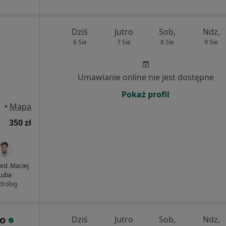
Dziś
Jutro
Sob,
Ndz,
6 Sie
7 Sie
8 Sie
9 Sie
Umawianie online nie jest dostępne
Pokaż profil
•
Mapa
350 zł
med. Maciej
Łuba
drolog
ko
Dziś
Jutro
Sob,
Ndz,