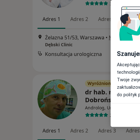
317 opinii
Adres 1
Adres 2
Adres 3
Adres
Żelazna 51/53, Warszawa
•
Mapa
Dębski Clinic
Szanuje
Konsultacja urologiczna
Akceptując
technologii
Twoje zwyc
Wyróżniony
zaktualizo
dr hab. n. med. Pi
do polityk 
Dobroński
Androlog, Urolog, Chirurg
205 opinii
Adres 1
Adres 2
Adres 3
Adres