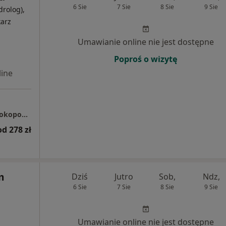
6 Sie
7 Sie
8 Sie
9 Sie
drolog),
karz
Umawianie online nie jest dostępne
Poproś o wizytę
ine
Centrum Medyczne enel-med - Oddział Przyokopowa
od 278 zł
m
Dziś
Jutro
Sob,
Ndz,
6 Sie
7 Sie
8 Sie
9 Sie
Umawianie online nie jest dostępne