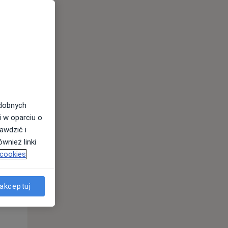
odobnych
i w oparciu o
awdzić i
Pon,
Wt,
Śr,
wnież linki
10 Sie
11 Sie
12 Sie
 cookies
akceptuj