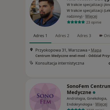
W trakcie specjalizacji (An
W trakcie specjalizacji (Le
·
Więcej
rodzinny)
23 opinie
Adres 1
Adres 2
Adres 3
Onl
Przyokopowa 31, Warszawa
•
Mapa
Konsultacja internistyczna
SonoFem Centru
Medyczne
Andrologia, Ginekologia,
·
Więcej
Endokrynologia