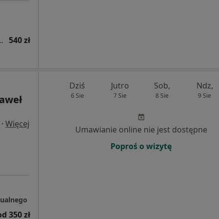
giczna - kolejna wizyta
540 zł
Dziś
Jutro
Sob,
Ndz,
6 Sie
7 Sie
8 Sie
9 Sie
Paweł
·
Więcej
Umawianie online nie jest dostępne
Poproś o wizytę
sualnego
od 350 zł