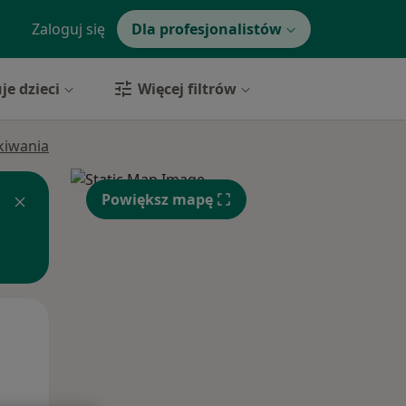
Zaloguj się
Dla profesjonalistów
je dzieci
Więcej filtrów
ukiwania
Powiększ mapę
Pon,
Wt,
Śr,
10 Sie
11 Sie
12 Sie