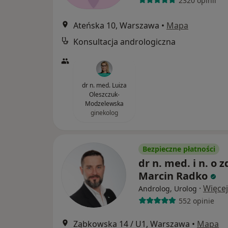
2320 opinii
Ateńska 10, Warszawa
•
Mapa
Konsultacja andrologiczna
dr n. med. Luiza
Oleszczuk-
Modzelewska
ginekolog
Bezpieczne płatności
dr n. med. i n. o z
Marcin Radko
·
Więcej
Androlog, Urolog
552 opinie
Ząbkowska 14 / U1, Warszawa
•
Mapa