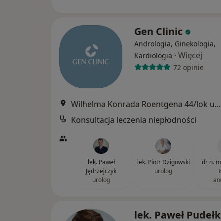
Gen Clinic
Andrologia, Ginekologia,
·
Więcej
Kardiologia
72 opinie
Wilhelma Konrada Roentgena 44/lok u1, Warszawa
Konsultacja leczenia niepłodności
lek. Paweł
lek. Piotr Dzigowski
dr n. 
Jędrzejczyk
urolog
urolog
an
lek. Paweł Pudeł