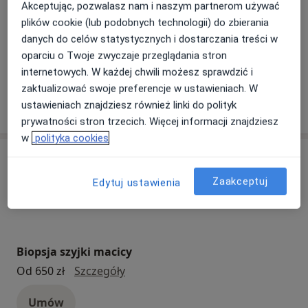
Akceptując, pozwalasz nam i naszym partnerom używać
Nasze specjalizacje
Pokaż wszystkie
plików cookie (lub podobnych technologii) do zbierania
danych do celów statystycznych i dostarczania treści w
Ginekologia
Endokrynologia
Urol
oparciu o Twoje zwyczaje przeglądania stron
internetowych. W każdej chwili możesz sprawdzić i
zaktualizować swoje preferencje w ustawieniach. W
Zobacz więcej
ustawieniach znajdziesz również linki do polityk
prywatności stron trzecich. Więcej informacji znajdziesz
w
polityka cookies
Usługi
Zaakceptuj
Edytuj ustawienia
Wszystkie
Biopsja szyjki macicy
biopsja szyjki macicy
Od 650 zł
Szczegóły
Umów