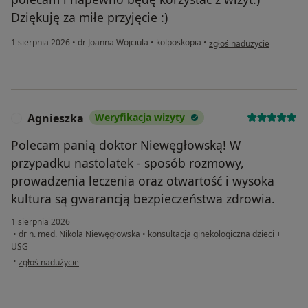
Dziękuję za miłe przyjęcie :)
w opinii użytkownika Just
1 sierpnia 2026
•
dr Joanna Wojciula
•
kolposkopia
•
zgłoś nadużycie
Agnieszka
Weryfikacja wizyty
A
Polecam panią doktor Niewęgłowską! W
przypadku nastolatek - sposób rozmowy,
prowadzenia leczenia oraz otwartość i wysoka
kultura są gwarancją bezpieczeństwa zdrowia.
1 sierpnia 2026
•
dr n. med. Nikola Niewęgłowska
•
konsultacja ginekologiczna dzieci +
USG
w opinii użytkownika Agnieszka
•
zgłoś nadużycie