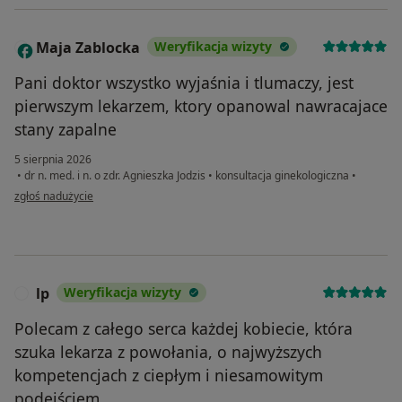
Maja Zablocka
Weryfikacja wizyty
M
Pani doktor wszystko wyjaśnia i tlumaczy, jest
pierwszym lekarzem, ktory opanowal nawracajace
stany zapalne
5 sierpnia 2026
•
dr n. med. i n. o zdr. Agnieszka Jodzis
•
konsultacja ginekologiczna
•
w opinii użytkownika Maja Zablocka
zgłoś nadużycie
lp
Weryfikacja wizyty
L
Polecam z całego serca każdej kobiecie, która
szuka lekarza z powołania, o najwyższych
kompetencjach z ciepłym i niesamowitym
podejściem.