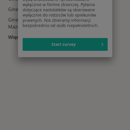
wyłącznie w formie zbiorczej. Pytania
Ginekologia centra medyczne w Otwocku
dotyczące nastolatków są skierowane
wyłącznie do rodziców lub opiekunów
Ginekologia centra medyczne w Grodzisku
prawnych. Nie zbieramy informacji
bezpośrednio od osób niepełnoletnich.
Mazowieckim
Więcej (5)
Więcej w kategorii: Centra medyczne Ginekologi
Start survey