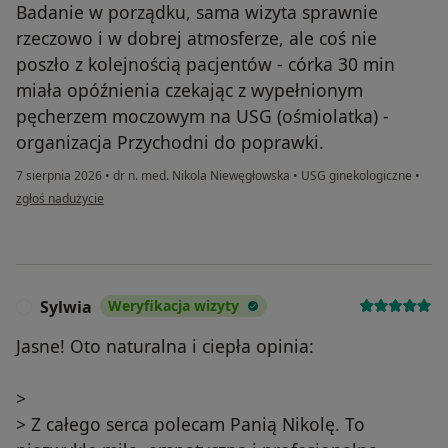
Badanie w porządku, sama wizyta sprawnie
rzeczowo i w dobrej atmosferze, ale coś nie
poszło z kolejnością pacjentów - córka 30 min
miała opóźnienia czekając z wypełnionym
pęcherzem moczowym na USG (ośmiolatka) -
organizacja Przychodni do poprawki.
7 sierpnia 2026
•
dr n. med. Nikola Niewęgłowska
•
USG ginekologiczne
•
w opinii użytkownika Justyna
zgłoś nadużycie
Sylwia
Weryfikacja wizyty
S
Jasne! Oto naturalna i ciepła opinia:
>
> Z całego serca polecam Panią Nikolę. To