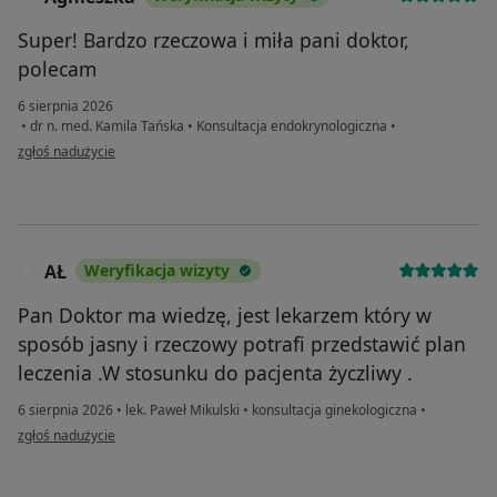
Super! Bardzo rzeczowa i miła pani doktor,
polecam
6 sierpnia 2026
•
dr n. med. Kamila Tańska
•
Konsultacja endokrynologiczna
•
w opinii użytkownika Agnieszka
zgłoś nadużycie
AŁ
Weryfikacja wizyty
A
Pan Doktor ma wiedzę, jest lekarzem który w
sposób jasny i rzeczowy potrafi przedstawić plan
leczenia .W stosunku do pacjenta życzliwy .
6 sierpnia 2026
•
lek. Paweł Mikulski
•
konsultacja ginekologiczna
•
w opinii użytkownika AŁ
zgłoś nadużycie