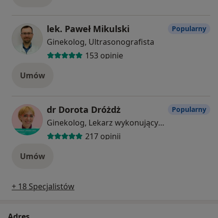
lek. Paweł Mikulski
Popularny
Ginekolog, Ultrasonografista
153 opinie
Umów
dr Dorota Dróżdż
Popularny
Ginekolog, Lekarz wykonujący zabiegi medycyny estetycznej, W trakcie specjalizacji (Urolog)
217 opinii
Umów
+ 18 Specjalistów
Adres