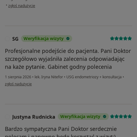
w opinii użytkownika Eż
•
zgłoś nadużycie
SG
Weryfikacja wizyty
S
Profesjonalne podejście do pacjenta. Pani Doktor
szczegółowo wyjaśniła zalecenia odpowiadając
na każe pytanie. Gabinet godny polecenia
1 sierpnia 2026
•
lek. Iryna Nitefor
•
USG endometriozy + konsultacja
•
w opinii użytkownika SG
zgłoś nadużycie
Justyna Rudnicka
Weryfikacja wizyty
J
Bardzo sympatyczna Pani Doktor serdecznie
polecam i napewno będę korzystać z wizyt:)