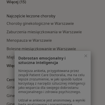
Więcej (15)
Więcej w kategorii: Najpopularniesze centra m
Najczęście leczone choroby
Choroby ginekologiczne w Warszawie
Zaburzenia miesiączkowania w Warszawie
Menopauza w Warszawie
Bolesne miesiączkowanie w Warszawie
Mięśniaki macicy w Warszawie
Dobrostan emocjonalny i
sztuczna inteligencja
Więcej (15)
Niniejsza ankieta, przygotowana przez
Więcej w kategorii: Najczęście leczone choroby
zespół Patient Care Doctoralia, ma na celu
lepsze zrozumienie, w jaki sposób ludzie
Centra medyczne Ginekologia w pobliżu
korzystają z narzędzi sztucznej inteligencji
Ginekologia centra medyczne w Pruszkowie
jako wsparcia dla swojego dobrostanu
emocjonalnego i zdrowia psychicznego.
Ginekologia centra medyczne w Piasecznie
Udział w ankiecie jest anonimowy, a wyniki
Ginekologia centra medyczne w Piastowie
będą analizowane i prezentowane