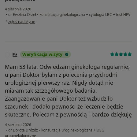
4 sierpnia 2026
•
dr Ewelina Orzeł
•
konsultacja ginekologiczna + cytologia LBC + test HPV
w opinii użytkownika lp
•
zgłoś nadużycie
Eż
Weryfikacja wizyty
E
Mam 53 lata. Odwiedzam ginekologa regularnie,
u pani Doktor byłam z polecenia przychodni
urologicznej pierwszy raz. Nigdy dotąd nie
miałam tak szczegółowego badania.
Zaangażowanie pani Doktor też wzbudziło
szacunek i dodało pewności że leczenie będzie
skuteczne. Polecam z pewnością i bardzo dziękuję
4 sierpnia 2026
•
dr Dorota Dróżdż
•
konsultacja uroginekologiczna + USG
uroginekologiczne