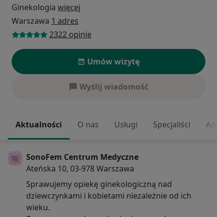
Ginekologia
więcej
Warszawa
1 adres
2322 opinie
Umów wizytę
Wyślij wiadomość
Aktualności
O nas
Usługi
Specjaliści
Ad
SonoFem Centrum Medyczne
Ateńska 10, 03-978 Warszawa
Sprawujemy opiekę ginekologiczną nad
dziewczynkami i kobietami niezależnie od ich
wieku.