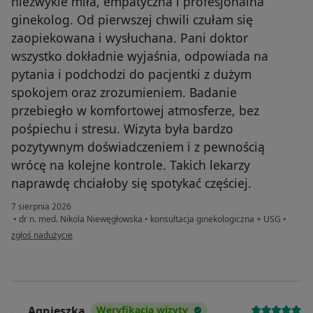
niezwykle miła, empatyczna i profesjonalna
ginekolog. Od pierwszej chwili czułam się
zaopiekowana i wysłuchana. Pani doktor
wszystko dokładnie wyjaśnia, odpowiada na
pytania i podchodzi do pacjentki z dużym
spokojem oraz zrozumieniem. Badanie
przebiegło w komfortowej atmosferze, bez
pośpiechu i stresu. Wizyta była bardzo
pozytywnym doświadczeniem i z pewnością
wrócę na kolejne kontrole. Takich lekarzy
naprawdę chciałoby się spotykać częściej.
7 sierpnia 2026
•
dr n. med. Nikola Niewęgłowska
•
konsultacja ginekologiczna + USG
•
w opinii użytkownika Sylwia
zgłoś nadużycie
Agnieszka
Weryfikacja wizyty
A