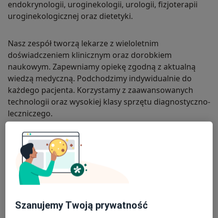
endokrynologii, uroginekologii, urologii, fizjoterapii
uroginekologicznej oraz dietetyki.
Nasz zespół tworzą lekarze z wieloletnim
doświadczeniem klinicznym oraz dorobkiem
naukowym. Zapewniamy opiekę zgodną z aktualną
wiedzą medyczną. Podchodzimy indywidualnie do
każdego pacjenta. Korzystamy z zaawansowanych
technologii oraz wysokiej klasy sprzętu diagnostyczno-
leczniczego.
Zachęcamy również do śledzenia naszego BLOGA -
https://sonofem.pl/blog/
O nas
więcej
Szanujemy Twoją prywatność