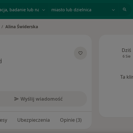
acja, badanie lub nazwisko
miasto lub dzielnica
Alina Świderska
ień miasto
Dziś
6 Sie
O specjalizacjach
j
Ta kl
Wyślij wiadomość
esy
Ubezpieczenia
Opinie (3)