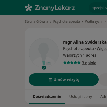
specjaliz
Strona Główna
Psychoterapeuta
Wałbrzych
Zm
mgr
Alina Świderska
Psychoterapeuta
·
Więce
Wałbrzych
1 adres
3 opinie
Umów wizytę
Doświadczenie
Usługi i ceny
Adr