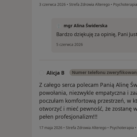
3 czerwca 2026
•
Strefa Zdrowia Alterego
•
Psychoterapi
mgr Alina Świderska
Bardzo dziękuję za opinię, Pani Ju
5 czerwca 2026
Alicja B
Numer telefonu zweryfikowan
A
Z całego serca polecam Panią Alinę Św
powołania, niezwykle empatyczna i z
poczułam komfortową przestrzeń, w k
otworzyć i mieć pewność, że zostanę 
pełen profesjonalizm!!!
17 maja 2026
•
Strefa Zdrowia Alterego
•
Psychoterapia