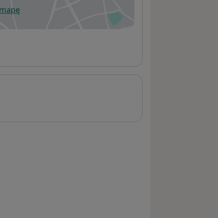
 mapę
wiera się w nowej karcie