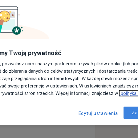
 osobiście bardzo bliski. Dlatego też
j jest dostrzeganie i poznawanie
e. Kieruje mną nieustanne
ch zazwyczaj na początku drogi
ogromny zaszczyt i satysfakcja
my Twoją prywatność
 oraz odkrywaniu i konstruowaniu
ieści.
, pozwalasz nam i naszym partnerom używać plików cookie (lub p
) do zbierania danych do celów statystycznych i dostarczania treśc
zaje przeglądania stron internetowych. W każdej chwili możesz spr
ność
Problemy wychowawcze
wać swoje preferencje w ustawieniach. W ustawieniach znajdziesz ró
y_sr_more_diseases
prywatności stron trzecich. Więcej informacji znajdziesz w
polityka
Za
Edytuj ustawienia