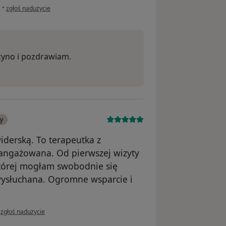
w opinii użytkownika JUSTYNA
a
•
zgłoś nadużycie
styno i pozdrawiam.
y
iderską. To terapeutka z
aangażowana. Od pierwszej wizyty
tórej mogłam swobodnie się
wysłuchana. Ogromne wsparcie i
w opinii użytkownika Alicja B
•
zgłoś nadużycie