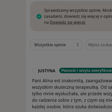
Sprawdzamy wszystkie opinie. Mode
zasadami, dowiedz się więcej o opin
Dowiedz się w
na
Dowiedz się więcej
Szukaj w opi
JUSTYNA
Płatność i wizyta zweryfiko
J
Pani Alina est znakomitą, zaangażowa
wszystkim skuteczną terapeutką. Od s
tylko mnie wysłuchała, ale przede wsz
do radzenia sobie z tym, z czym się m
każdej osobie, która szuka doświadcz