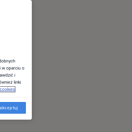
odobnych
i w oparciu o
awdzić i
wnież linki
 cookies
akceptuj