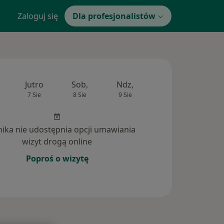
Zaloguj się
Dla profesjonalistów
Jutro
Sob,
Ndz,
Pon,
Wt,
7 Sie
8 Sie
9 Sie
10 Sie
11 Si
inika nie udostępnia opcji umawiania
wizyt drogą online
Poproś o wizytę