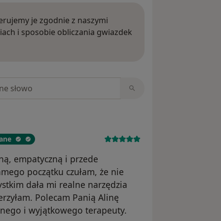
rujemy je zgodnie z naszymi
iach i sposobie obliczania gwiazdek
ięcej o opiniach
niach
wane
ną, empatyczną i przede
amego początku czułam, że nie
ystkim dała mi realne narzędzia
ierzyłam. Polecam Panią Alinę
onego i wyjątkowego terapeuty.