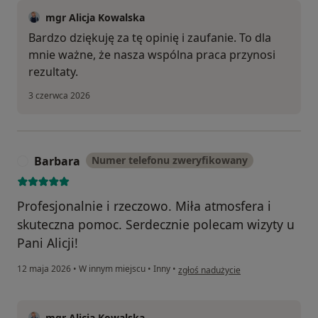
mgr Alicja Kowalska
Bardzo dziękuję za tę opinię i zaufanie. To dla
mnie ważne, że nasza wspólna praca przynosi
rezultaty.
3 czerwca 2026
Barbara
Numer telefonu zweryfikowany
B
Profesjonalnie i rzeczowo. Miła atmosfera i
skuteczna pomoc. Serdecznie polecam wizyty u
Pani Alicji!
w opinii użytkownika Barbara
12 maja 2026
•
W innym miejscu
•
Inny
•
zgłoś nadużycie
mgr Alicja Kowalska