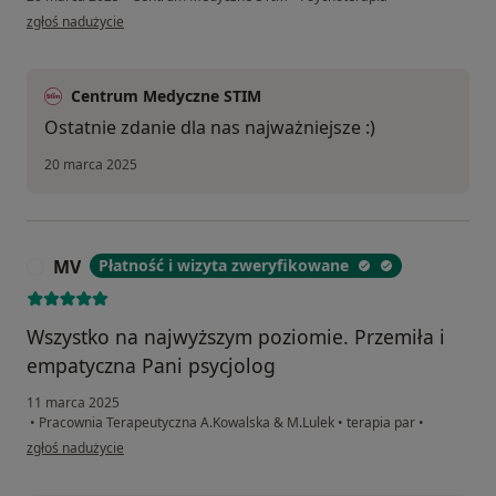
w opinii użytkownika Daniel
zgłoś nadużycie
Centrum Medyczne STIM
Ostatnie zdanie dla nas najważniejsze :)
20 marca 2025
MV
Płatność i wizyta zweryfikowane
M
Wszystko na najwyższym poziomie. Przemiła i
empatyczna Pani psycjolog
11 marca 2025
•
Pracownia Terapeutyczna A.Kowalska & M.Lulek
•
terapia par
•
w opinii użytkownika MV
zgłoś nadużycie