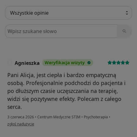
Szukaj w opiniach
Agnieszka
Weryfikacja wizyty
A
Pani Alicja, jest ciepła i bardzo empatyczną
osobą. Profesjonalnie podchodzi do pacjenta i
po dłuższym czasie uczęszczania na terapię,
widzi się pozytywne efekty. Polecam z całego
serca.
3 czerwca 2026
•
Centrum Medyczne STIM
•
Psychoterapia
•
w opinii użytkownika Agnieszka
zgłoś nadużycie