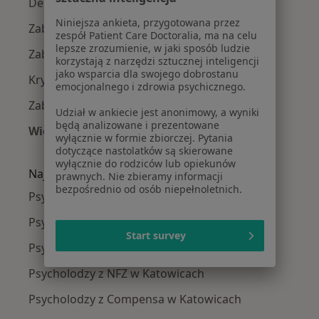
Depresja w Katowicach
Niniejsza ankieta, przygotowana przez
Zaburzenia lękowe w Katowicach
zespół Patient Care Doctoralia, ma na celu
lepsze zrozumienie, w jaki sposób ludzie
Zaburzenia nastroju w Katowicach
korzystają z narzędzi sztucznej inteligencji
jako wsparcia dla swojego dobrostanu
Kryzys emocjonalny w Katowicach
emocjonalnego i zdrowia psychicznego.
Zaburzenia emocjonalne w Katowicach
Udział w ankiecie jest anonimowy, a wyniki
będą analizowane i prezentowane
Więcej (15)
wyłącznie w formie zbiorczej. Pytania
Więcej w kategorii: Najczęście leczone chorob
dotyczące nastolatków są skierowane
wyłącznie do rodziców lub opiekunów
Najpopularniejsze ubezpieczenia
prawnych. Nie zbieramy informacji
bezpośrednio od osób niepełnoletnich.
Psycholodzy z Allianz w Katowicach
Psycholodzy z POLMED w Katowicach
Start survey
Psycholodzy z Signal Iduna w Katowicach
Psycholodzy z NFZ w Katowicach
Psycholodzy z Compensa w Katowicach