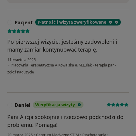
Pacjent
Płatność i wizyta zweryfikowane
P
Po pierwszej wizycie, jesteśmy zadowoleni i
mamy zamiar kontynuować terapię.
11 kwietnia 2025
•
Pracownia Terapeutyczna A.Kowalska & M.Lulek
•
terapia par
•
w opinii użytkownika Pacjent
zgłoś nadużycie
Daniel
Weryfikacja wizyty
D
Pani Alicja spokojnie i rzeczowo podchodzi do
problemu. Pomaga!
20 marca 2025
•
Centrum Medyczne STIM
•
Psychoterapia
•