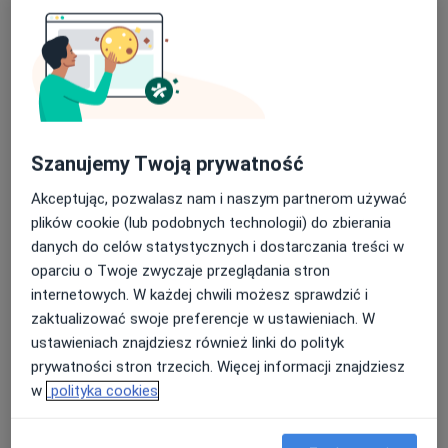
Główne obszary pomocy
Zaburzenia emocjonalne
Niskie poczucie własnej wartości
Problemy wychowawcze
Depresja
a11y_sr_more_diseases
Zaburzenia lękowe
+38
Szanujemy Twoją prywatność
Pacjenci których przyjmuję
Akceptując, pozwalasz nam i naszym partnerom używać
Dorośli
plików cookie (lub podobnych technologii) do zbierania
Dzieci
danych do celów statystycznych i dostarczania treści w
oparciu o Twoje zwyczaje przeglądania stron
Rodzaje konsultacji
internetowych. W każdej chwili możesz sprawdzić i
Stacjonarne
Zobacz lokalizacje (2)
zaktualizować swoje preferencje w ustawieniach. W
Konsultacje online
Zobacz kalendarz online
ustawieniach znajdziesz również linki do polityk
prywatności stron trzecich. Więcej informacji znajdziesz
Zdjęcia i filmy
w
polityka cookies