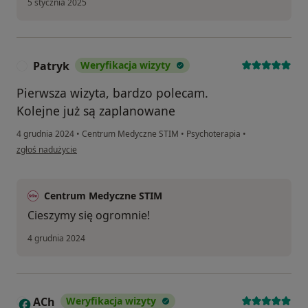
5 stycznia 2025
Patryk
Weryfikacja wizyty
P
Pierwsza wizyta, bardzo polecam.
Kolejne już są zaplanowane
4 grudnia 2024
•
Centrum Medyczne STIM
•
Psychoterapia
•
w opinii użytkownika Patryk
zgłoś nadużycie
Centrum Medyczne STIM
Cieszymy się ogromnie!
4 grudnia 2024
ACh
Weryfikacja wizyty
A