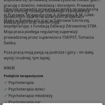
pracuję z dziećmi, młodzieżą i dorosłymi. Prowadzę
Obecnie prowadzę prywatną praktykę terapeutyczną
także treningi rozwoju osobistego i kompetencji
w Pracowni Terapeutycznej A. Kowalska & M. Lulek-
społecznych oparte na autorskich projektach
Majka w Katowicach oraz w Dąbrowie Górniczej,
edukacyjnych oraz mentoringu.
współpracując z Fundacją Edukacji Zdrowotnej STIM.
Moja praca podlega regularnej superwizji
prowadzonej przez superwizora TSR/PST, Tomasza
Świtka.
Poza pracą moją pasją są podróże i góry – im dalej,
wyżej i trudniej, tym lepiej.
O mnie
więcej
Podejście terapeutyczne
Psychoterapia
Psychoterapia dzieci
Psychoterapia młodzieży
Psychoterapia par