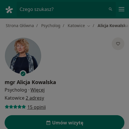
Me
Czego szukasz?
Strona Główna
Psycholog
Katowice
Alicja Kowalska
Zmień miasto
mgr
Alicja Kowalska
O specjalizacjach
Psycholog
·
Więcej
Katowice
2 adresy
15 opinii
Umów wizytę