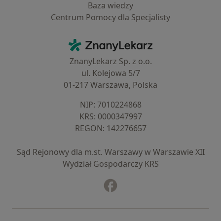
Baza wiedzy
Centrum Pomocy dla Specjalisty
Kontakt
ZnanyLekarz - Strona główna
ZnanyLekarz Sp. z o.o.
ul. Kolejowa 5/7
01-217 Warszawa, Polska
NIP: ⁠7010224868
KRS: ⁠0000347997
REGON: ⁠142276657
Sąd Rejonowy dla m.st. Warszawy w Warszawie XII
Wydział Gospodarczy KRS
Facebook
otwiera się w nowej karcie