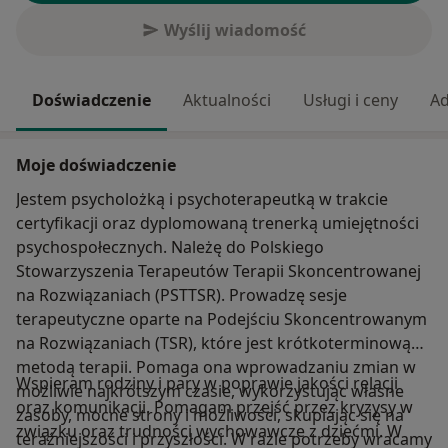
Wyślij wiadomość
Doświadczenie
Aktualności
Usługi i ceny
Ad
Moje doświadczenie
Jestem psycholożką i psychoterapeutką w trakcie
certyfikacji oraz dyplomowaną trenerką umiejętności
psychospołecznych. Należę do Polskiego
Stowarzyszenia Terapeutów Terapii Skoncentrowanej
na Rozwiązaniach (PSTTSR). Prowadzę sesje
terapeutyczne oparte na Podejściu Skoncentrowanym
na Rozwiązaniach (TSR), które jest krótkoterminową
metodą terapii. Pomaga ona wprowadzaniu zmian w
Wspieram rodziny i pary w poprawie jakości relacji
możliwie najkrótszym czasie, wykorzystując własne
oraz komunikacji. Pomagam przejść przez kryzysy w
zasoby, mocne strony i możliwości, skupiając się na
związku oraz trudności wychowawcze z dziećmi. W
teraźniejszości i przyszłości. W razie potrzeby wracamy