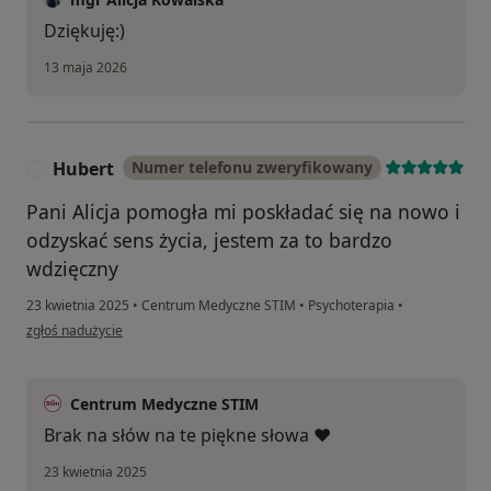
Dziękuję:)
13 maja 2026
Hubert
Numer telefonu zweryfikowany
H
Pani Alicja pomogła mi poskładać się na nowo i
odzyskać sens życia, jestem za to bardzo
wdzięczny
23 kwietnia 2025
•
Centrum Medyczne STIM
•
Psychoterapia
•
w opinii użytkownika Hubert
zgłoś nadużycie
Centrum Medyczne STIM
Brak na słów na te piękne słowa ❤️
23 kwietnia 2025