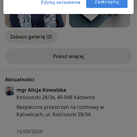
Zaakceptuj
Edytuj ustawienia
Zobacz galerię (2)
Pokaż więcej
o doświadczeniu
Aktualności
mgr Alicja Kowalska
Kościuszki 28/3a, 40-048 Katowice
Bezpieczna przestrzeń na rozmowy w
Katowicach, ul. Kościuszki 28/3A
15/09/2024