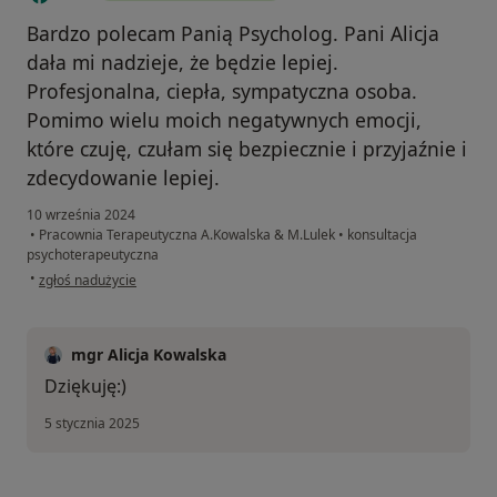
Bardzo polecam Panią Psycholog. Pani Alicja
dała mi nadzieje, że będzie lepiej.
Profesjonalna, ciepła, sympatyczna osoba.
Pomimo wielu moich negatywnych emocji,
które czuję, czułam się bezpiecznie i przyjaźnie i
zdecydowanie lepiej.
10 września 2024
•
Pracownia Terapeutyczna A.Kowalska & M.Lulek
•
konsultacja
psychoterapeutyczna
w opinii użytkownika ACh
•
zgłoś nadużycie
mgr Alicja Kowalska
Dziękuję:)
5 stycznia 2025