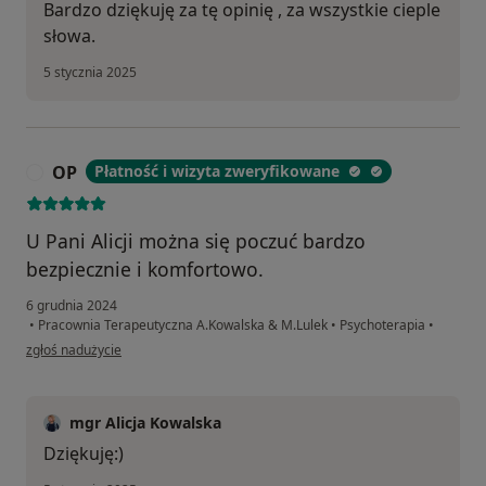
Bardzo dziękuję za tę opinię , za wszystkie cieple
słowa.
5 stycznia 2025
OP
Płatność i wizyta zweryfikowane
O
U Pani Alicji można się poczuć bardzo
bezpiecznie i komfortowo.
6 grudnia 2024
•
Pracownia Terapeutyczna A.Kowalska & M.Lulek
•
Psychoterapia
•
w opinii użytkownika OP
zgłoś nadużycie
mgr Alicja Kowalska
Dziękuję:)