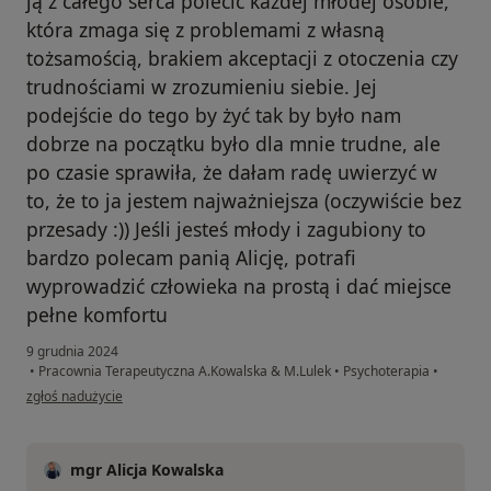
ją z całego serca polecić każdej młodej osobie,
która zmaga się z problemami z własną
tożsamością, brakiem akceptacji z otoczenia czy
trudnościami w zrozumieniu siebie. Jej
podejście do tego by żyć tak by było nam
dobrze na początku było dla mnie trudne, ale
po czasie sprawiła, że dałam radę uwierzyć w
to, że to ja jestem najważniejsza (oczywiście bez
przesady :)) Jeśli jesteś młody i zagubiony to
bardzo polecam panią Alicję, potrafi
wyprowadzić człowieka na prostą i dać miejsce
pełne komfortu
9 grudnia 2024
•
Pracownia Terapeutyczna A.Kowalska & M.Lulek
•
Psychoterapia
•
w opinii użytkownika Weronika
zgłoś nadużycie
mgr Alicja Kowalska