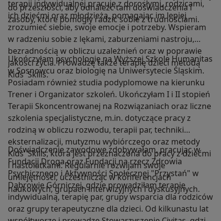
terapii indywidualnej pracuję z dorosłymi, rodzicami,
do przeszłości, aby odnaleźć tam doświadczenia i
ich dziećmi oraz młodzieżą, pomagając im lepiej
zasoby, które pomogły radzić sobie z trudnościami.
zrozumieć siebie, swoje emocje i potrzeby. Wspieram
w radzeniu sobie z lękami, zaburzeniami nastroju,
bezradnością w obliczu uzależnień oraz w poprawie
Ukończyłam psychologię na Wyższej Szkole Humanitas
jakości życia. Prowadzę także terapię dzieci metodą
w Sosnowcu oraz biologię na Uniwersytecie Śląskim.
Kids' Skills.
Posiadam również studia podyplomowe na kierunku
Trener i Organizator szkoleń. Ukończyłam I i II stopień
Terapii Skoncentrowanej na Rozwiązaniach oraz liczne
szkolenia specjalistyczne, m.in. dotyczące pracy z
rodziną w obliczu rozwodu, terapii par, techniki
eksternalizacji, mutyzmu wybiórczego oraz metody
Doświadczenie zawodowe zdobywałam, pracując w
Kids' Skills, która jest przeznaczona do pracy z dziećmi
Fundacji Droga oraz Fundacji na rzecz Zdrowia
i nastolatkami. Regularnie rozwijam swoje
Psychicznego i Aktywności Społecznej "Przystań" w
umiejętności, uczestnicząc w konferencjach
Dąbrowie Górniczej, gdzie prowadziłam terapię
naukowych, grupach interwizyjnych i dyskusyjnych.
indywidualną, terapię par, grupy wsparcia dla rodziców
oraz grupy terapeutyczne dla dzieci. Od kilkunastu lat
współtworzę i prowadzę Stowarzyszenie Civitas, gdzie