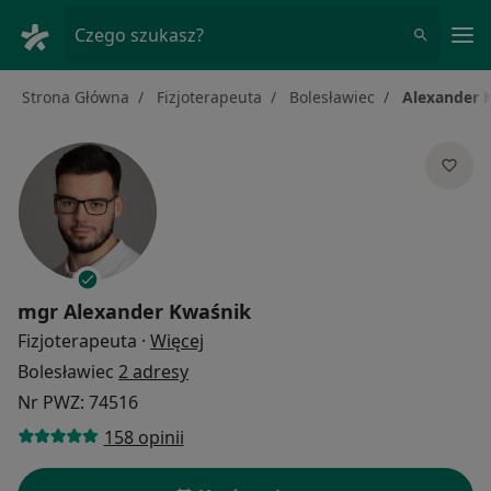
Me
Czego szukasz?
Strona Główna
Fizjoterapeuta
Bolesławiec
Alexander 
mgr
Alexander Kwaśnik
O specjalizacjach
Fizjoterapeuta
·
Więcej
Bolesławiec
2 adresy
Nr PWZ: 74516
158 opinii