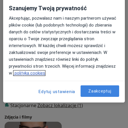
Fizjoterapia
Szanujemy Twoją prywatność
Fizjoterapia stomatologiczna
Rehabilitacja medyczna
Akceptując, pozwalasz nam i naszym partnerom używać
Pokaż więcej
plików cookie (lub podobnych technologii) do zbierania
danych do celów statystycznych i dostarczania treści w
Główne obszary pomocy
oparciu o Twoje zwyczaje przeglądania stron
Bóle kręgosłupa
Rwa kulszowa
Ból barku
internetowych. W każdej chwili możesz sprawdzić i
a11y_sr_more_diseases
Dyskopatia
Ból kolana
+18
zaktualizować swoje preferencje w ustawieniach. W
ustawieniach znajdziesz również linki do polityk
Pacjenci których przyjmuję
prywatności stron trzecich. Więcej informacji znajdziesz
Dorośli (Tylko pod niektórymi adresami)
w
polityka cookies
Dzieci w wieku od 6 lat (Tylko pod niektórymi
adresami)
Zaakceptuj
Edytuj ustawienia
Rodzaje konsultacji
Stacjonarne
Zobacz lokalizacje (1)
Zdjęcia i filmy