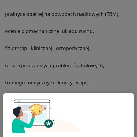
praktyce opartej na dowodach naukowych (EBM),
ocenie biomechanicznej układu ruchu,
fizjoterapii klinicznej i ortopedycznej,
terapii przewlekłych problemów bólowych,
treningu medycznym i kinezyterapii,
edukacji — prowadzeniu szkoleń i warsztatów.
O mnie
więcej
Zakres porad
Fizjoterapia sportowa