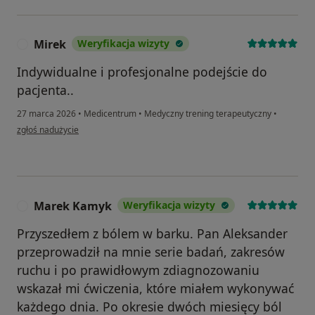
Mirek
Weryfikacja wizyty
M
Indywidualne i profesjonalne podejście do
pacjenta..
27 marca 2026
•
Medicentrum
•
Medyczny trening terapeutyczny
•
w opinii użytkownika Mirek
zgłoś nadużycie
Marek Kamyk
Weryfikacja wizyty
M
Przyszedłem z bólem w barku. Pan Aleksander
przeprowadził na mnie serie badań, zakresów
ruchu i po prawidłowym zdiagnozowaniu
wskazał mi ćwiczenia, które miałem wykonywać
każdego dnia. Po okresie dwóch miesięcy ból