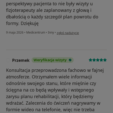
perspektywy pacjenta to nie były wizyty u
fizjoterapeuty ale zaplanowany z głową i
dbałością o każdy szczegół plan powrotu do
formy. Dziękuję
w opinii użytkownika Malgorzata
9 maja 2026
•
Medicentrum
•
Inny
•
zgłoś nadużycie
Przemek
Weryfikacja wizyty
P
Konsultacja przeprowadzona fachowo w fajnej
atmosferze. Otrzymałem wiele informacji
odnośnie swojego stanu, które mięśnie czy
ścięgna na co będą wpływały i wstępnego
zarysu planu rehabilitacji, który będziemy
wdrażać. Zalecenia do ćwiczeń nagrywamy w
formie wideo na telefonie, więc nie trzeba