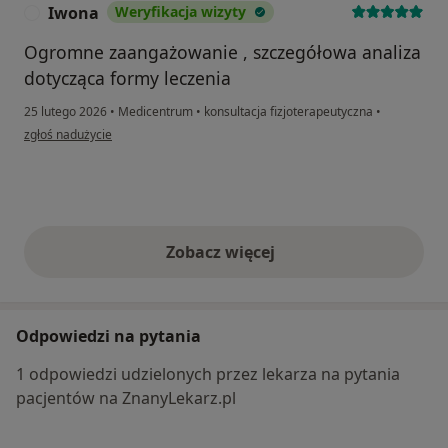
Iwona
Weryfikacja wizyty
I
Ogromne zaangażowanie , szczegółowa analiza
dotycząca formy leczenia
25 lutego 2026
•
Medicentrum
•
konsultacja fizjoterapeutyczna
•
w opinii użytkownika Iwona
zgłoś nadużycie
Zobacz więcej
opinie powyżej
Odpowiedzi na pytania
1 odpowiedzi udzielonych przez lekarza na pytania
pacjentów na ZnanyLekarz.pl