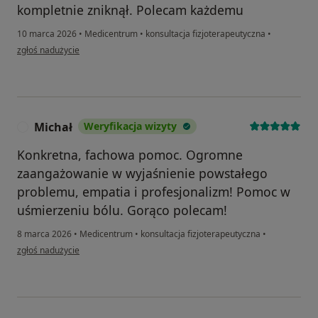
kompletnie zniknął. Polecam każdemu
10 marca 2026
•
Medicentrum
•
konsultacja fizjoterapeutyczna
•
w opinii użytkownika Marek Kamyk
zgłoś nadużycie
Michał
Weryfikacja wizyty
M
Konkretna, fachowa pomoc. Ogromne
zaangażowanie w wyjaśnienie powstałego
problemu, empatia i profesjonalizm! Pomoc w
uśmierzeniu bólu. Gorąco polecam!
8 marca 2026
•
Medicentrum
•
konsultacja fizjoterapeutyczna
•
w opinii użytkownika Michał
zgłoś nadużycie