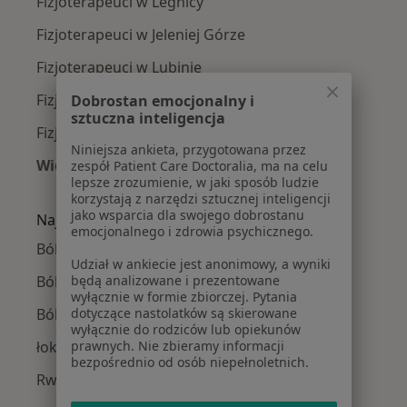
Fizjoterapeuci w Legnicy
Fizjoterapeuci w Jeleniej Górze
Fizjoterapeuci w Lubinie
Fizjoterapeuci w Zgorzelcu
Dobrostan emocjonalny i
sztuczna inteligencja
Fizjoterapeuci w Lubaniu
Niniejsza ankieta, przygotowana przez
Więcej (13)
zespół Patient Care Doctoralia, ma na celu
lepsze zrozumienie, w jaki sposób ludzie
Więcej w kategorii: W pobliżu Bolesławca
korzystają z narzędzi sztucznej inteligencji
jako wsparcia dla swojego dobrostanu
Najczęście leczone choroby
emocjonalnego i zdrowia psychicznego.
Ból barku w Bolesławcu
Udział w ankiecie jest anonimowy, a wyniki
Ból kolana w Bolesławcu
będą analizowane i prezentowane
wyłącznie w formie zbiorczej. Pytania
Bóle kręgosłupa w Bolesławcu
dotyczące nastolatków są skierowane
wyłącznie do rodziców lub opiekunów
łokieć tenisisty w Bolesławcu
prawnych. Nie zbieramy informacji
bezpośrednio od osób niepełnoletnich.
Rwa kulszowa w Bolesławcu