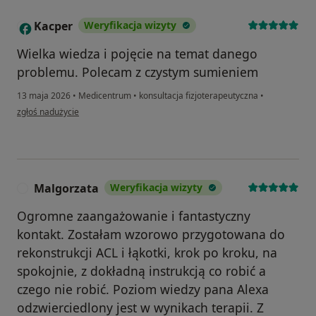
Kacper
Weryfikacja wizyty
K
Wielka wiedza i pojęcie na temat danego
problemu. Polecam z czystym sumieniem
13 maja 2026
•
Medicentrum
•
konsultacja fizjoterapeutyczna
•
w opinii użytkownika Kacper
zgłoś nadużycie
Malgorzata
Weryfikacja wizyty
M
Ogromne zaangażowanie i fantastyczny
kontakt. Zostałam wzorowo przygotowana do
rekonstrukcji ACL i łąkotki, krok po kroku, na
spokojnie, z dokładną instrukcją co robić a
czego nie robić. Poziom wiedzy pana Alexa
odzwierciedlony jest w wynikach terapii. Z