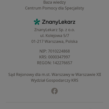
Baza wiedzy
Centrum Pomocy dla Specjalisty
Kontakt
ZnanyLekarz - Strona główna
ZnanyLekarz Sp. z o.o.
ul. Kolejowa 5/7
01-217 Warszawa, Polska
NIP: ⁠7010224868
KRS: ⁠0000347997
REGON: ⁠142276657
Sąd Rejonowy dla m.st. Warszawy w Warszawie XII
Wydział Gospodarczy KRS
Facebook
otwiera się w nowej karcie