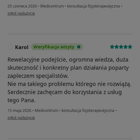
25 czerwca 2026
•
Medicentrum
•
konsultacja fizjoterapeutyczna
•
w opinii użytkownika A,K
zgłoś nadużycie
Karol
Weryfikacja wizyty
K
Rewelacyjne podejście, ogromna wiedza, duża
skuteczność i konkretny plan działania poparty
zapleczem specjalistów.
Nie ma takiego problemu którego nie rozwiążą.
Serdecznie zachęcam do korzystania z usług
tego Pana.
15 maja 2026
•
Medicentrum
•
konsultacja fizjoterapeutyczna
•
w opinii użytkownika Karol
zgłoś nadużycie