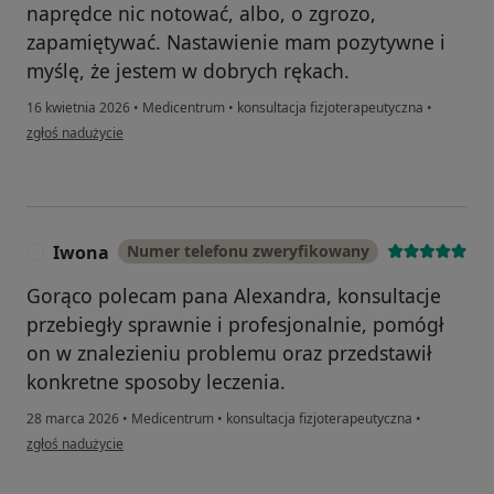
naprędce nic notować, albo, o zgrozo,
zapamiętywać. Nastawienie mam pozytywne i
myślę, że jestem w dobrych rękach.
16 kwietnia 2026
•
Medicentrum
•
konsultacja fizjoterapeutyczna
•
w opinii użytkownika Przemek
zgłoś nadużycie
Iwona
Numer telefonu zweryfikowany
I
Gorąco polecam pana Alexandra, konsultacje
przebiegły sprawnie i profesjonalnie, pomógł
on w znalezieniu problemu oraz przedstawił
konkretne sposoby leczenia.
28 marca 2026
•
Medicentrum
•
konsultacja fizjoterapeutyczna
•
w opinii użytkownika Iwona
zgłoś nadużycie