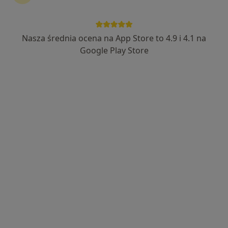
Wyróżniony
lek. Anna Sołtysiak
Nasza średnia ocena na App Store to 4.9 i 4.1 na
·
Więcej
Alergolog, Internista
Google Play Store
64 opinie
Adres 1
Adres 2
Podwale 83/05 budynek Ovo), Wrocław
•
Mapa
GINEMEDICA
Konsultacja alergologiczna
270 zł
Specjalista nie oferuje umawiania online pod tym adresem.
Poproś o wizytę