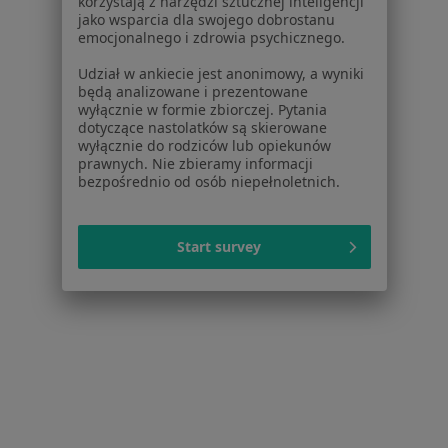
korzystają z narzędzi sztucznej inteligencji
jako wsparcia dla swojego dobrostanu
emocjonalnego i zdrowia psychicznego.
lek. Alicja Barbara Rehan
Udział w ankiecie jest anonimowy, a wyniki
·
Więcej
Alergolog, Alergolog dziecięcy
będą analizowane i prezentowane
52 opinie
wyłącznie w formie zbiorczej. Pytania
dotyczące nastolatków są skierowane
Trawowa 73, Wrocław
•
Mapa
wyłącznie do rodziców lub opiekunów
prawnych. Nie zbieramy informacji
MedPoint Centrum Medyczne, MedPoint Szpital
bezpośrednio od osób niepełnoletnich.
Konsultacja alergologiczna
300 zł
Specjalista nie oferuje umawiania online pod tym adresem.
Start survey
Poproś o wizytę
Inni specjaliści w Twojej okolicy
Obecnie nie ma wolnych miejsc. Sprawdź później
nowe oferty.