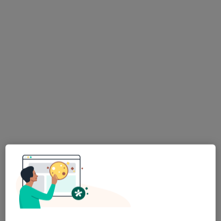
lek. Maria Matuszak
·
Więcej
Alergolog, Laryngolog
325 opinii
Belwederczyków 14, Wrocław
•
Mapa
Gabinet prywatny
Konsultacja alergologiczna (kolejna wizyta)
od 300 zł
Specjalista nie oferuje umawiania online pod tym adresem.
Poproś o wizytę