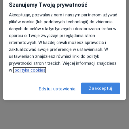
Szanujemy Twoją prywatność
Akceptując, pozwalasz nam i naszym partnerom używać
plików cookie (lub podobnych technologii) do zbierania
danych do celów statystycznych i dostarczania treści w
lek. Magdalena Noparlik
oparciu o Twoje zwyczaje przeglądania stron
internetowych. W każdej chwili możesz sprawdzić i
W trakcie specjalizacji (Alergolog), Lekarz wykonujący zabiegi
zaktualizować swoje preferencje w ustawieniach. W
·
Więcej
medycyny estetycznej
ustawieniach znajdziesz również linki do polityk
29 opinii
prywatności stron trzecich. Więcej informacji znajdziesz
Adres 1
Adres 2
w
polityka cookies
Jedności Narodowej 248a, Wrocław
•
Mapa
Zaakceptuj
Edytuj ustawienia
KIREI Clinic
Specjalista nie oferuje umawiania online pod tym adresem.
Poproś o wizytę