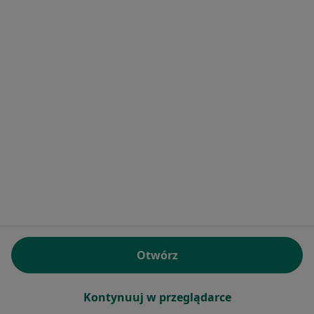
Przychodnie Penta Hospitals Wrocław ul.
Zatroska 55 (EuroMediCare)
·
Więcej
Alergologia, Dermatologia, Diabetologia
17 opinii
Zatorska 55A, Wrocław
•
Mapa
Brak dostępnych specjalistów z wolnymi terminami w tym centrum medycznym.
Pokaż profil
Otwórz
Kontynuuj w przeglądarce