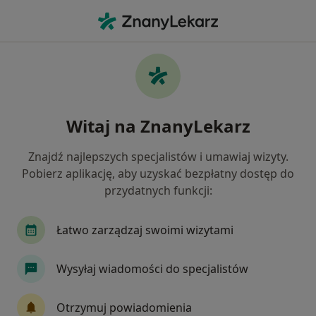
Me
Alergolog • Psie Pole, Wrocław, dolnośląskie
Filtry
Ubezpieczenie
Mapa
Alergolodzy Wrocław Psie Pole
Witaj na ZnanyLekarz
Jak działają wyniki wyszukiwania
Znajdź najlepszych specjalistów i umawiaj wizyty.
Pobierz aplikację, aby uzyskać bezpłatny dostęp do
Wybierz swoje ubezpieczenie
przydatnych funkcji:
Łatwo zarządzaj swoimi wizytami
Wysyłaj wiadomości do specjalistów
Otrzymuj powiadomienia