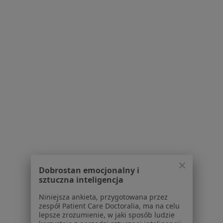
·
Więcej
Alergolog, Alergolog dziecięcy
93 opinie
Adres 1
Adres 2
Trawowa 73, Wrocław
•
Mapa
MedPoint Centrum Medyczne, MedPoint Szpital
Konsultacja alergologiczna
300 zł
Specjalista nie oferuje umawiania online pod tym adresem.
Poproś o wizytę
Dobrostan emocjonalny i
sztuczna inteligencja
Niniejsza ankieta, przygotowana przez
zespół Patient Care Doctoralia, ma na celu
lepsze zrozumienie, w jaki sposób ludzie