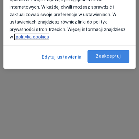
lek. Stanisław Trąpczyński
internetowych. W każdej chwili możesz sprawdzić i
·
Więcej
Alergolog, Laryngolog, Alergolog dziecięcy
zaktualizować swoje preferencje w ustawieniach. W
67 opinii
ustawieniach znajdziesz również linki do polityk
prywatności stron trzecich. Więcej informacji znajdziesz
Dworcowa 3, Wolsztyn
•
Mapa
w
polityka cookies
Centrum Medyczne Wolsztyn
Specjalista nie oferuje umawiania online pod tym adresem.
Zaakceptuj
Edytuj ustawienia
Poproś o wizytę
Centrum Medyczne Wolsztyn