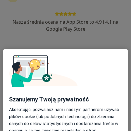
lek. Andrzej Bednarz
·
Więcej
Alergolog, Laryngolog
Nasza średnia ocena na App Store to 4.9 i 4.1 na
17 opinii
Google Play Store
Kolejowa 1, Ząbkowice Śląskie
•
Mapa
Przychodnia Specjalistyczno-Diagnostyczna Centrum Medyczn
Kwalifikacja do operacji
Brak ceny
Specjalista nie oferuje umawiania online pod tym adresem.
Poproś o wizytę
Szanujemy Twoją prywatność
Akceptując, pozwalasz nam i naszym partnerom używać
plików cookie (lub podobnych technologii) do zbierania
danych do celów statystycznych i dostarczania treści w
oparciu o Twoje zwyczaje przeglądania stron