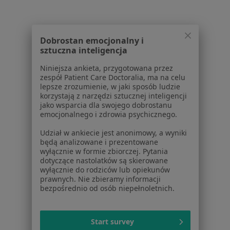
Usługi i zabiegi
Choroby
Pomoc
Dobrostan emocjonalny i
Aplikacje mobilne
sztuczna inteligencja
Blog dla pacjentów
Niniejsza ankieta, przygotowana przez
zespół Patient Care Doctoralia, ma na celu
Dla profesjonalistów
lepsze zrozumienie, w jaki sposób ludzie
korzystają z narzędzi sztucznej inteligencji
Cennik
jako wsparcia dla swojego dobrostanu
Dla lekarzy
emocjonalnego i zdrowia psychicznego.
Dla placówek medycznych
Udział w ankiecie jest anonimowy, a wyniki
Noa Notes
nowość
będą analizowane i prezentowane
Baza wiedzy
wyłącznie w formie zbiorczej. Pytania
Centrum Pomocy dla Specjalisty
dotyczące nastolatków są skierowane
wyłącznie do rodziców lub opiekunów
Kontakt
prawnych. Nie zbieramy informacji
ZnanyLekarz - Strona główna
bezpośrednio od osób niepełnoletnich.
ZnanyLekarz Sp. z o.o.
ul. Kolejowa 5/7
Start survey