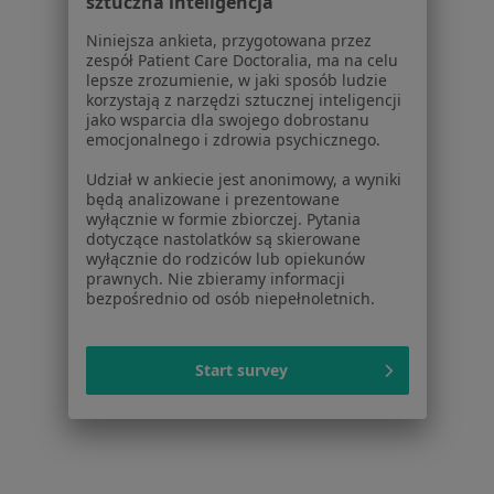
sztuczna inteligencja
Powiązane wyszukiwania
|
Oferty pracy - Alergolog
Niniejsza ankieta, przygotowana przez
zespół Patient Care Doctoralia, ma na celu
W pobliżu Lubartowa
lepsze zrozumienie, w jaki sposób ludzie
Alergolodzy w Lublinie
korzystają z narzędzi sztucznej inteligencji
jako wsparcia dla swojego dobrostanu
Alergolodzy w Świdniku
emocjonalnego i zdrowia psychicznego.
Alergolodzy w Puławach
Udział w ankiecie jest anonimowy, a wyniki
będą analizowane i prezentowane
Alergolodzy w Radzyniu Podlaskim
wyłącznie w formie zbiorczej. Pytania
dotyczące nastolatków są skierowane
Alergolodzy w Łęcznej
wyłącznie do rodziców lub opiekunów
prawnych. Nie zbieramy informacji
Więcej (5)
bezpośrednio od osób niepełnoletnich.
Więcej w kategorii: W pobliżu Lubartowa
Najczęstsze schorzenia
Start survey
Choroba Hashimoto Lubartów
Alergia pokarmowa Lubartów
Anemia Lubartów