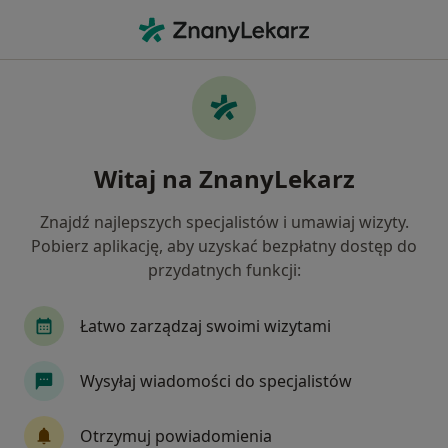
Me
Alergolog • Lubartów, lubelskie
Filtry
Mapa
Polecani alergolodzy w Lubartowie
Witaj na ZnanyLekarz
Jak działają wyniki wyszukiwania
Znajdź najlepszych specjalistów i umawiaj wizyty.
Pobierz aplikację, aby uzyskać bezpłatny dostęp do
przydatnych funkcji:
Łatwo zarządzaj swoimi wizytami
Wysyłaj wiadomości do specjalistów
Centrum Medyczne Curate
·
Więcej
Alergologia, Stomatologia, Radiologia
Otrzymuj powiadomienia