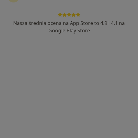
16 opinii
Mickiewicza 3-5, Lubartów
•
Mapa
Brak dostępnych specjalistów z wolnymi terminami w tym centrum medycznym.
Nasza średnia ocena na App Store to 4.9 i 4.1 na
Google Play Store
Pokaż profil
lek. Marta Głowacka-Choina
Alergolog, Laryngolog
23 opinie
Cicha 14, Lubartów
•
Mapa