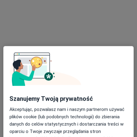
Adres 1
Adres 2
Online 1
Online 2
aleja Kompozytorów Polskich 3, Lublin
•
Mapa
Klinika N Medic
Specjalista nie oferuje umawiania online pod tym adresem.
Poproś o wizytę
Szanujemy Twoją prywatność
Akceptując, pozwalasz nam i naszym partnerom używać
plików cookie (lub podobnych technologii) do zbierania
danych do celów statystycznych i dostarczania treści w
Bezpieczne płatności
oparciu o Twoje zwyczaje przeglądania stron