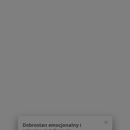
Anna Daczko
Alergolog
3 opinie
Kolejowa 5, Lubartów
•
Mapa
Centrum Medyczne Anamed
Specjalista nie oferuje umawiania online pod tym adresem.
Poproś o wizytę
Dobrostan emocjonalny i