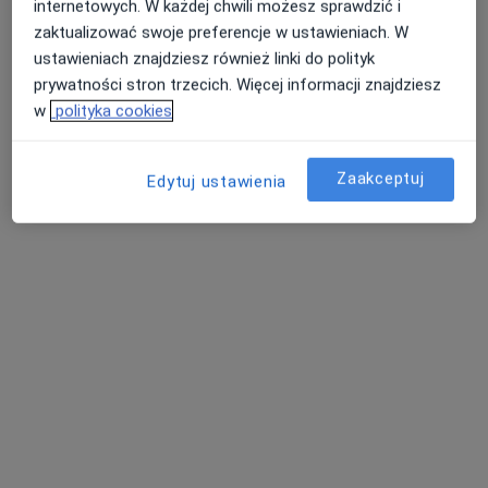
dr n. med. Maria Rymgayłło-Kątska
internetowych. W każdej chwili możesz sprawdzić i
·
Więcej
Alergolog, Pediatra
zaktualizować swoje preferencje w ustawieniach. W
235 opinii
ustawieniach znajdziesz również linki do polityk
prywatności stron trzecich. Więcej informacji znajdziesz
Adres 1
Adres 2
Adres 3
w
polityka cookies
Stanisława Węglarza 16, Lublin
•
Mapa
Zaakceptuj
Edytuj ustawienia
Primed
Konsultacja alergologiczna
200 zł
Specjalista nie oferuje umawiania online pod tym adresem.
Poproś o wizytę