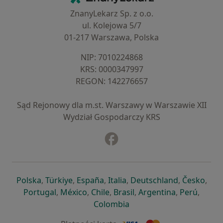
ZnanyLekarz Sp. z o.o.
ul. Kolejowa 5/7
01-217 Warszawa, Polska
NIP: ⁠7010224868
KRS: ⁠0000347997
REGON: ⁠142276657
Sąd Rejonowy dla m.st. Warszawy w Warszawie XII
Wydział Gospodarczy KRS
Facebook
otwiera się w nowej karcie
otwiera się w nowej karcie
otwiera się w nowej karcie
otwiera się w nowej karcie
otwiera się w nowej karci
otwiera się
otwi
Polska
,
Türkiye
,
España
,
Italia
,
Deutschland
,
Česko
,
otwiera się w nowej karcie
otwiera się w nowej karcie
otwiera się w nowej karcie
otwiera się w nowej kar
otwiera się 
otwier
Portugal
,
México
,
Chile
,
Brasil
,
Argentina
,
Perú
,
otwiera się w nowej karc
Colombia