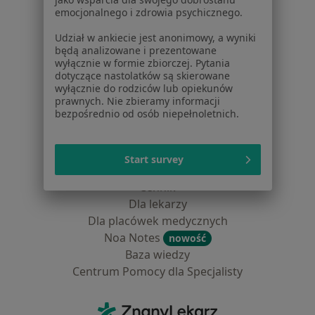
emocjonalnego i zdrowia psychicznego.
Lekarze
Placówki medyczne
Udział w ankiecie jest anonimowy, a wyniki
Pytania i odpowiedzi
będą analizowane i prezentowane
wyłącznie w formie zbiorczej. Pytania
Usługi i zabiegi
dotyczące nastolatków są skierowane
Choroby
wyłącznie do rodziców lub opiekunów
Pomoc
prawnych. Nie zbieramy informacji
bezpośrednio od osób niepełnoletnich.
Aplikacje mobilne
Blog dla pacjentów
Start survey
Dla profesjonalistów
Cennik
Dla lekarzy
Dla placówek medycznych
Noa Notes
nowość
Baza wiedzy
Centrum Pomocy dla Specjalisty
Kontakt
ZnanyLekarz - Strona główna