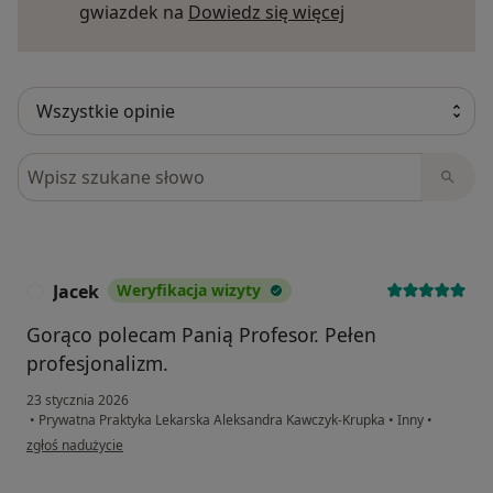
Dowiedz się więce
gwiazdek na
Dowiedz się więcej
Szukaj w opiniach
Jacek
Weryfikacja wizyty
J
Gorąco polecam Panią Profesor. Pełen
profesjonalizm.
23 stycznia 2026
•
Prywatna Praktyka Lekarska Aleksandra Kawczyk-Krupka
•
Inny
•
w opinii użytkownika Jacek
zgłoś nadużycie