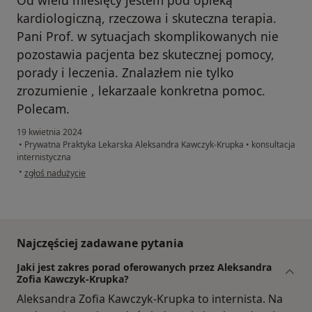
Od wielu miesięcy jestem pod opieką
kardiologiczną, rzeczowa i skuteczna terapia.
Pani Prof. w sytuacjach skomplikowanych nie
pozostawia pacjenta bez skutecznej pomocy,
porady i leczenia. Znalazłem nie tylko
zrozumienie , lekarzaale konkretna pomoc.
Polecam.
19 kwietnia 2024
•
Prywatna Praktyka Lekarska Aleksandra Kawczyk-Krupka
•
konsultacja
internistyczna
w opinii użytkownika J.J.
•
zgłoś nadużycie
Najczęściej zadawane pytania
Jaki jest zakres porad oferowanych przez Aleksandra
Zofia Kawczyk-Krupka?
Aleksandra Zofia Kawczyk-Krupka to internista. Na