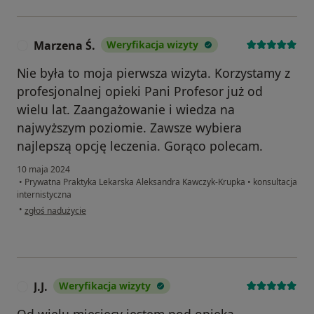
Marzena Ś.
Weryfikacja wizyty
M
Nie była to moja pierwsza wizyta. Korzystamy z
profesjonalnej opieki Pani Profesor już od
wielu lat. Zaangażowanie i wiedza na
najwyższym poziomie. Zawsze wybiera
najlepszą opcję leczenia. Gorąco polecam.
10 maja 2024
•
Prywatna Praktyka Lekarska Aleksandra Kawczyk-Krupka
•
konsultacja
internistyczna
w opinii użytkownika Marzena Ś.
•
zgłoś nadużycie
J.J.
Weryfikacja wizyty
J