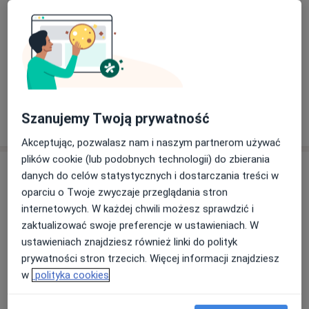
Szczegóły
Konsultacja kardiologiczna
Szczegóły
Szanujemy Twoją prywatność
W jaki sposób ustalane są ceny?
Akceptując, pozwalasz nam i naszym partnerom używać
plików cookie (lub podobnych technologii) do zbierania
Adresy (3)
danych do celów statystycznych i dostarczania treści w
oparciu o Twoje zwyczaje przeglądania stron
Adres 1
Adres 2
Adres 3
internetowych. W każdej chwili możesz sprawdzić i
zaktualizować swoje preferencje w ustawieniach. W
ustawieniach znajdziesz również linki do polityk
Szpital Specjalistyczny Nr 2 w Bytomiu
prywatności stron trzecich. Więcej informacji znajdziesz
Stefana Batorego 15,
41-902
Bytom
w
polityka cookies