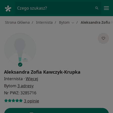
Me
Czego szukasz?
Strona Główna
Internista
Bytom
Aleksandra Zofia
Zmień miasto
Aleksandra Zofia Kawczyk-Krupka
O specjalizacjach
Internista
·
Więcej
Bytom
3 adresy
Nr PWZ: 3285716
3 opinie