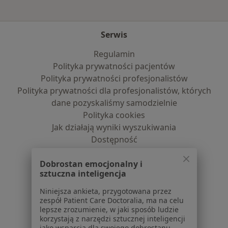
Serwis
Regulamin
Polityka prywatności pacjentów
Polityka prywatności profesjonalistów
Polityka prywatności dla profesjonalistów, których
dane pozyskaliśmy samodzielnie
Polityka cookies
Jak działają wyniki wyszukiwania
Dostępność
O nas
Dobrostan emocjonalny i
Praca
Rekrutujemy!
sztuczna inteligencja
Partnerzy
Centrum prasowe
Niniejsza ankieta, przygotowana przez
Kontakt
zespół Patient Care Doctoralia, ma na celu
lepsze zrozumienie, w jaki sposób ludzie
korzystają z narzędzi sztucznej inteligencji
Dla pacjentów
jako wsparcia dla swojego dobrostanu