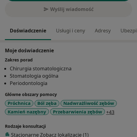
Wyślij wiadomość
Doświadczenie
Usługi i ceny
Adresy
Ubezpi
Moje doświadczenie
Zakres porad
Chirurgia stomatologiczna
Stomatologia ogólna
Periodontologia
Główne obszary pomocy
Próchnica
Ból zęba
Nadwrażliwość zębów
a11y_sr_
Kamień nazębny
Przebarwienia zębów
+43
Rodzaje konsultacji
Stacjonarne
Zobacz lokalizacje (1)