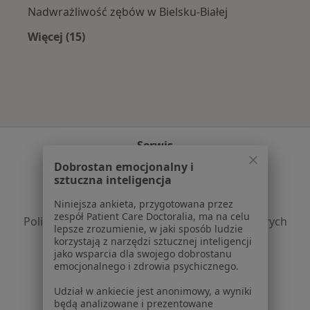
Nadwrażliwość zębów w Bielsku-Białej
Więcej (15)
Więcej w kategorii: Najczęście leczone chorob
Serwis
Dobrostan emocjonalny i
Regulamin
sztuczna inteligencja
Polityka prywatności pacjentów
Niniejsza ankieta, przygotowana przez
Polityka prywatności profesjonalistów
zespół Patient Care Doctoralia, ma na celu
Polityka prywatności dla profesjonalistów, których
lepsze zrozumienie, w jaki sposób ludzie
dane pozyskaliśmy samodzielnie
korzystają z narzędzi sztucznej inteligencji
jako wsparcia dla swojego dobrostanu
Polityka cookies
emocjonalnego i zdrowia psychicznego.
Jak działają wyniki wyszukiwania
Dostępność
Udział w ankiecie jest anonimowy, a wyniki
będą analizowane i prezentowane
O nas