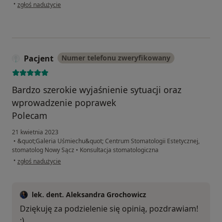
w opinii użytkownika Damian
•
zgłoś nadużycie
Pacjent
Numer telefonu zweryfikowany
Bardzo szerokie wyjaśnienie sytuacji oraz
wprowadzenie poprawek
Polecam
21 kwietnia 2023
•
&quot;Galeria Uśmiechu&quot; Centrum Stomatologii Estetycznej,
stomatolog Nowy Sącz
•
Konsultacja stomatologiczna
w opinii użytkownika Pacjent
•
zgłoś nadużycie
lek. dent. Aleksandra Grochowicz
Dziękuję za podzielenie się opinią, pozdrawiam!
:)