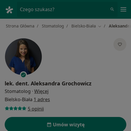
Me
Czego szukasz?
Strona Główna
Stomatolog
Bielsko-Biała
Aleksandr
Zmień miasto
lek. dent.
Aleksandra Grochowicz
O specjalizacjach
Stomatolog
·
Więcej
Bielsko-Biała
1 adres
5 opinii
Umów wizytę