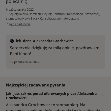
polecam :)
6 października 2022
•
&quot;Galeria Uśmiechu&quot; Centrum Stomatologii Estetycznej,
stomatolog Nowy Sącz
•
Konsultacja stomatologiczna
w opinii użytkownika Kinga
•
zgłoś nadużycie
lek. dent. Aleksandra Grochowicz
Serdecznie dziękuję za miłą opinię, pozdrawiam
Pani Kingo!
12 października 2022
Najczęściej zadawane pytania
Jaki jest zakres porad oferowanych przez Aleksandra
Grochowicz?
Aleksandra Grochowicz to stomatolog. Na
podstawie swojego doświadczenia i wykształcenia