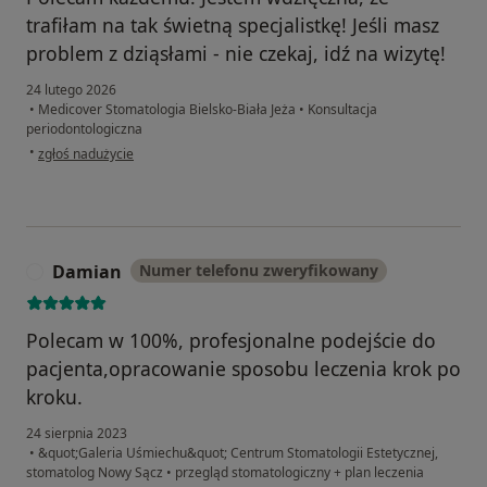
trafiłam na tak świetną specjalistkę! Jeśli masz
problem z dziąsłami - nie czekaj, idź na wizytę!
24 lutego 2026
•
Medicover Stomatologia Bielsko-Biała Jeża
•
Konsultacja
periodontologiczna
w opinii użytkownika Magda M.
•
zgłoś nadużycie
Damian
Numer telefonu zweryfikowany
D
Polecam w 100%, profesjonalne podejście do
pacjenta,opracowanie sposobu leczenia krok po
kroku.
24 sierpnia 2023
•
&quot;Galeria Uśmiechu&quot; Centrum Stomatologii Estetycznej,
stomatolog Nowy Sącz
•
przegląd stomatologiczny + plan leczenia