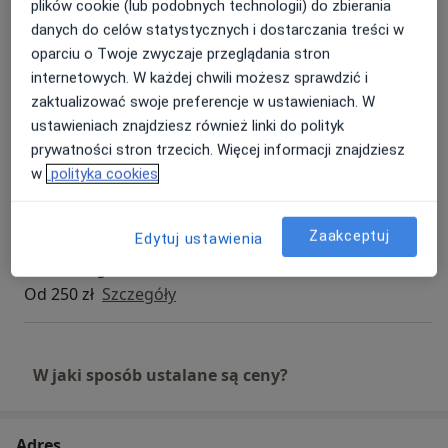
plików cookie (lub podobnych technologii) do zbierania
danych do celów statystycznych i dostarczania treści w
Konsultacja stomatologiczna
oparciu o Twoje zwyczaje przeglądania stron
Szczegóły
internetowych. W każdej chwili możesz sprawdzić i
zaktualizować swoje preferencje w ustawieniach. W
Badania stomatologiczne
ustawieniach znajdziesz również linki do polityk
Szczegóły
prywatności stron trzecich. Więcej informacji znajdziesz
w
polityka cookies
Konsultacja protetyczna
Szczegóły
Zaakceptuj
Edytuj ustawienia
Stomatologia zachowawcza
Od 250 zł
Szczegóły
W jaki sposób ustalane są ceny?
Adres