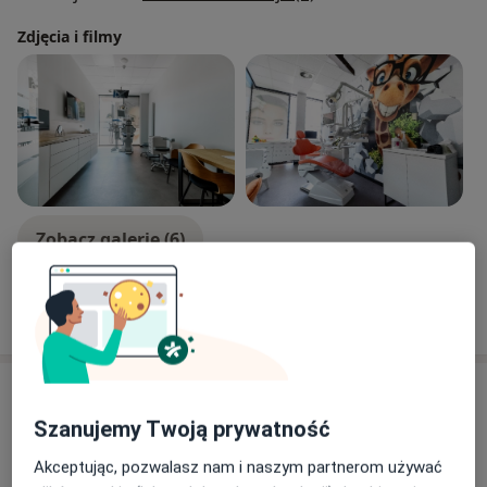
Zdjęcia i filmy
Zobacz galerię (6)
Pokaż więcej
o doświadczeniu
Usługi i ceny
Szanujemy Twoją prywatność
Konsultacja periodontologiczna
Umów wizytę
Od 289 zł
Szczegóły
Akceptując, pozwalasz nam i naszym partnerom używać