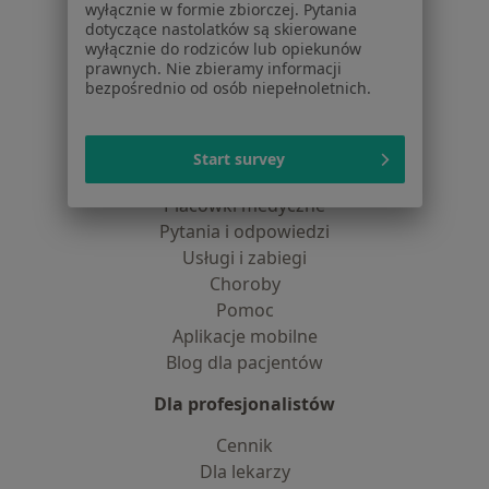
wyłącznie w formie zbiorczej. Pytania
Praca
Rekrutujemy!
dotyczące nastolatków są skierowane
Partnerzy
wyłącznie do rodziców lub opiekunów
prawnych. Nie zbieramy informacji
Centrum prasowe
bezpośrednio od osób niepełnoletnich.
Kontakt
Dla pacjentów
Start survey
Lekarze
Placówki medyczne
Pytania i odpowiedzi
Usługi i zabiegi
Choroby
Pomoc
Aplikacje mobilne
Blog dla pacjentów
Dla profesjonalistów
Cennik
Dla lekarzy