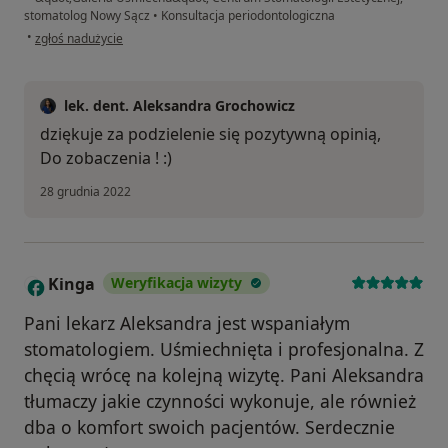
stomatolog Nowy Sącz
•
Konsultacja periodontologiczna
w opinii użytkownika lucdecalinovsky
•
zgłoś nadużycie
lek. dent. Aleksandra Grochowicz
dziękuje za podzielenie się pozytywną opinią,
Do zobaczenia ! :)
28 grudnia 2022
Kinga
Weryfikacja wizyty
K
Pani lekarz Aleksandra jest wspaniałym
stomatologiem. Uśmiechnięta i profesjonalna. Z
chęcią wrócę na kolejną wizytę. Pani Aleksandra
tłumaczy jakie czynności wykonuje, ale również
dba o komfort swoich pacjentów. Serdecznie