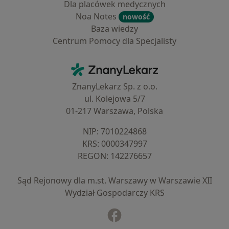
Dla placówek medycznych
Noa Notes
nowość
Baza wiedzy
Centrum Pomocy dla Specjalisty
Kontakt
ZnanyLekarz - Strona główna
ZnanyLekarz Sp. z o.o.
ul. Kolejowa 5/7
01-217 Warszawa, Polska
NIP: ⁠7010224868
KRS: ⁠0000347997
REGON: ⁠142276657
Sąd Rejonowy dla m.st. Warszawy w Warszawie XII
Wydział Gospodarczy KRS
Facebook
otwiera się w nowej karcie