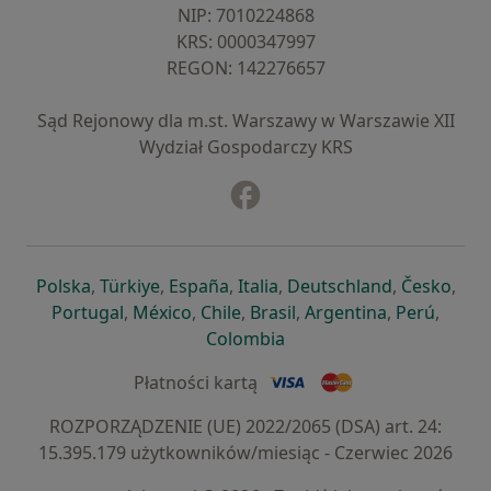
NIP: ⁠7010224868
KRS: ⁠0000347997
REGON: ⁠142276657
Sąd Rejonowy dla m.st. Warszawy w Warszawie XII
Wydział Gospodarczy KRS
Facebook
otwiera się w nowej karcie
otwiera się w nowej karcie
otwiera się w nowej karcie
otwiera się w nowej karcie
otwiera się w nowej karci
otwiera się
otwi
Polska
,
Türkiye
,
España
,
Italia
,
Deutschland
,
Česko
,
otwiera się w nowej karcie
otwiera się w nowej karcie
otwiera się w nowej karcie
otwiera się w nowej kar
otwiera się 
otwier
Portugal
,
México
,
Chile
,
Brasil
,
Argentina
,
Perú
,
otwiera się w nowej karc
Colombia
Płatności kartą
ROZPORZĄDZENIE (UE) 2022/2065 (DSA) art. 24:
15.395.179 użytkowników/miesiąc - Czerwiec 2026