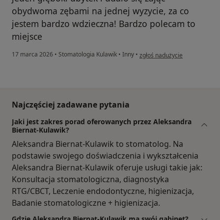
obydwoma zębami na jednej wyzycie, za co
jestem bardzo wdzieczna! Bardzo polecam to
miejsce
w opinii użytkownika Mm
17 marca 2026
•
Stomatologia Kulawik
•
Inny
•
zgłoś nadużycie
Najczęściej zadawane pytania
Jaki jest zakres porad oferowanych przez Aleksandra
Biernat-Kulawik?
Aleksandra Biernat-Kulawik to stomatolog. Na
podstawie swojego doświadczenia i wykształcenia
Aleksandra Biernat-Kulawik oferuje usługi takie jak:
Konsultacja stomatologiczna, diagnostyka
RTG/CBCT, Leczenie endodontyczne, higienizacja,
Badanie stomatologiczne + higienizacja.
Gdzie Aleksandra Biernat-Kulawik ma swój gabinet?