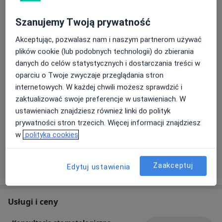
Szanujemy Twoją prywatność
Akceptując, pozwalasz nam i naszym partnerom używać
plików cookie (lub podobnych technologii) do zbierania
danych do celów statystycznych i dostarczania treści w
oparciu o Twoje zwyczaje przeglądania stron
Zobacz galerię (3)
internetowych. W każdej chwili możesz sprawdzić i
zaktualizować swoje preferencje w ustawieniach. W
ustawieniach znajdziesz również linki do polityk
Płatność online akceptowana
prywatności stron trzecich. Więcej informacji znajdziesz
Oszczędź swój czas przed wizytą.
w
polityka cookies
Pokaż więcej
Zaakceptuj
Edytuj ustawienia
o doświadczeniu
Usługi i ceny