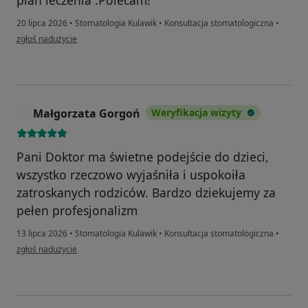
plan leczenia .Polecam!
20 lipca 2026
•
Stomatologia Kulawik
•
Konsultacja stomatologiczna
•
w opinii użytkownika Elzbieta Aleksandra
zgłoś nadużycie
Małgorzata Gorgoń
Weryfikacja wizyty
M
Pani Doktor ma świetne podejście do dzieci,
wszystko rzeczowo wyjaśniła i uspokoiła
zatroskanych rodziców. Bardzo dziekujemy za
pełen profesjonalizm
13 lipca 2026
•
Stomatologia Kulawik
•
Konsultacja stomatologiczna
•
w opinii użytkownika Małgorzata Gorgoń
zgłoś nadużycie