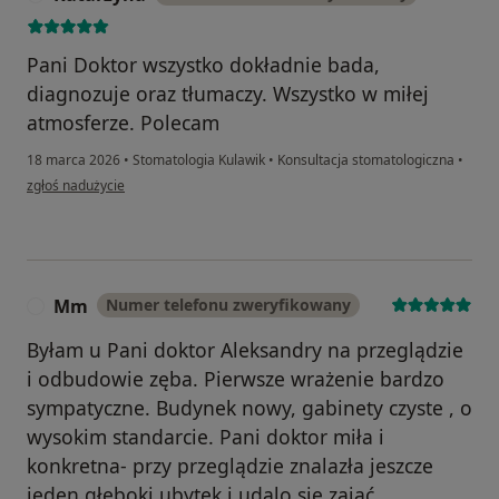
Pani Doktor wszystko dokładnie bada,
diagnozuje oraz tłumaczy. Wszystko w miłej
atmosferze. Polecam
18 marca 2026
•
Stomatologia Kulawik
•
Konsultacja stomatologiczna
•
w opinii użytkownika Katarzyna
zgłoś nadużycie
Mm
Numer telefonu zweryfikowany
M
Byłam u Pani doktor Aleksandry na przeglądzie
i odbudowie zęba. Pierwsze wrażenie bardzo
sympatyczne. Budynek nowy, gabinety czyste , o
wysokim standarcie. Pani doktor miła i
konkretna- przy przeglądzie znalazła jeszcze
jeden głęboki ubytek i udalo się zająć