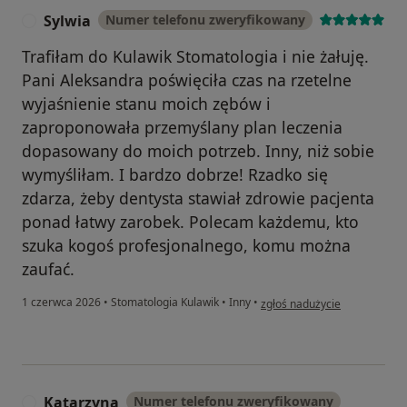
Sylwia
Numer telefonu zweryfikowany
S
Trafiłam do Kulawik Stomatologia i nie żałuję.
Pani Aleksandra poświęciła czas na rzetelne
wyjaśnienie stanu moich zębów i
zaproponowała przemyślany plan leczenia
dopasowany do moich potrzeb. Inny, niż sobie
wymyśliłam. I bardzo dobrze! Rzadko się
zdarza, żeby dentysta stawiał zdrowie pacjenta
ponad łatwy zarobek. Polecam każdemu, kto
szuka kogoś profesjonalnego, komu można
zaufać.
w opinii użytkownika Sylwia
1 czerwca 2026
•
Stomatologia Kulawik
•
Inny
•
zgłoś nadużycie
Katarzyna
Numer telefonu zweryfikowany
K