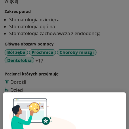
O mnie
więcej
Zakres porad
Stomatologia dziecięca
Stomatologia ogólna
Stomatologia zachowawcza z endodoncją
Główne obszary pomocy
Ból zęba
Próchnica
Choroby miazgi
a11y_sr_more_diseases
Dentofobia
+17
Pacjenci których przyjmuję
Dorośli
Dzieci
Rodzaje konsultacji
Stacjonarne
Zobacz lokalizacje (1)
Zdjęcia i filmy