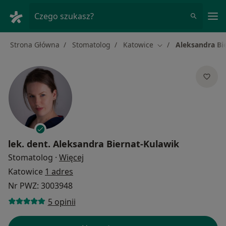
Me
Czego szukasz?
Strona Główna
Stomatolog
Katowice
Aleksandra Bi
Zmień miasto
lek. dent.
Aleksandra Biernat-Kulawik
O specjalizacjach
Stomatolog
·
Więcej
Katowice
1 adres
Nr PWZ: 3003948
5 opinii