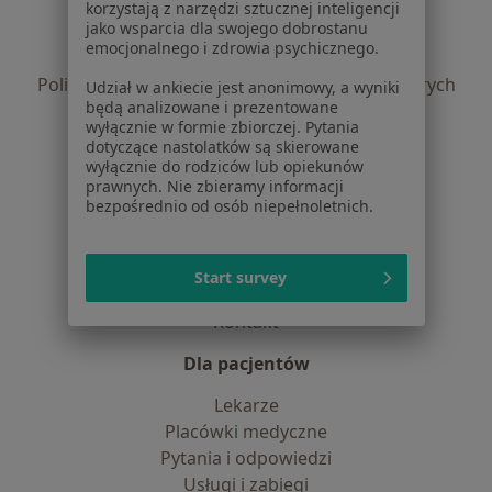
Regulamin
korzystają z narzędzi sztucznej inteligencji
jako wsparcia dla swojego dobrostanu
Polityka prywatności pacjentów
emocjonalnego i zdrowia psychicznego.
Polityka prywatności profesjonalistów
Polityka prywatności dla profesjonalistów, których
Udział w ankiecie jest anonimowy, a wyniki
będą analizowane i prezentowane
dane pozyskaliśmy samodzielnie
wyłącznie w formie zbiorczej. Pytania
Polityka cookies
dotyczące nastolatków są skierowane
Jak działają wyniki wyszukiwania
wyłącznie do rodziców lub opiekunów
prawnych. Nie zbieramy informacji
Dostępność
bezpośrednio od osób niepełnoletnich.
O nas
Praca
Rekrutujemy!
Partnerzy
Start survey
Centrum prasowe
Kontakt
Dla pacjentów
Lekarze
Placówki medyczne
Pytania i odpowiedzi
Usługi i zabiegi