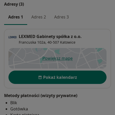
Adresy (3)
Adres 1
Adres 2
Adres 3
LEXMED Gabinety spółka z o.o.
Francuska 102a,
40-507
Katowice
Powiększ mapę
otwiera się w nowej karcie
Dostępność
Pokaż kalendarz
Metody płatności (wizyty prywatne)
Blik
Gotówka