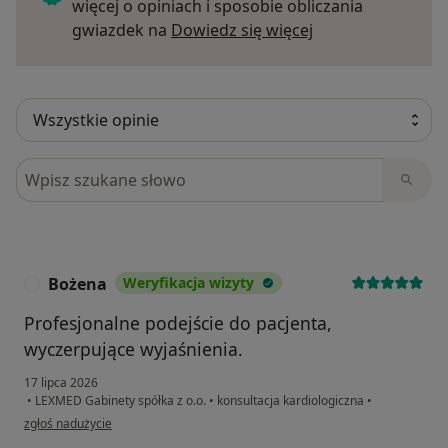
więcej o opiniach i sposobie obliczania
Dowiedz się więce
gwiazdek na
Dowiedz się więcej
Szukaj w opiniach
Bożena
Weryfikacja wizyty
B
Profesjonalne podejście do pacjenta,
wyczerpujące wyjaśnienia.
17 lipca 2026
•
LEXMED Gabinety spółka z o.o.
•
konsultacja kardiologiczna
•
w opinii użytkownika Bożena
zgłoś nadużycie