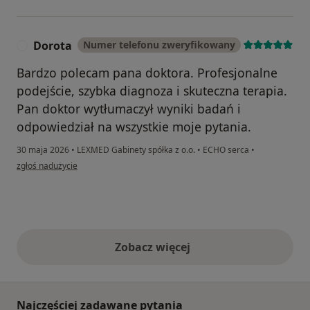
Dorota
Numer telefonu zweryfikowany
D
Bardzo polecam pana doktora. Profesjonalne
podejście, szybka diagnoza i skuteczna terapia.
Pan doktor wytłumaczył wyniki badań i
odpowiedział na wszystkie moje pytania.
30 maja 2026
•
LEXMED Gabinety spółka z o.o.
•
ECHO serca
•
w opinii użytkownika Dorota
zgłoś nadużycie
Zobacz więcej
opinie powyżej
Najczęściej zadawane pytania