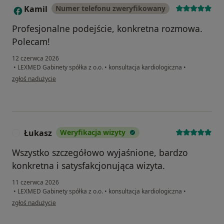
Kamil
Numer telefonu zweryfikowany
K
Profesjonalne podejście, konkretna rozmowa.
Polecam!
12 czerwca 2026
•
LEXMED Gabinety spółka z o.o.
•
konsultacja kardiologiczna
•
w opinii użytkownika Kamil
zgłoś nadużycie
Łukasz
Weryfikacja wizyty
Ł
Wszystko szczegółowo wyjaśnione, bardzo
konkretna i satysfakcjonująca wizyta.
11 czerwca 2026
•
LEXMED Gabinety spółka z o.o.
•
konsultacja kardiologiczna
•
w opinii użytkownika Łukasz
zgłoś nadużycie