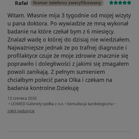
Rafał
Numer telefonu zweryfikowany
R
Witam. Własnie mija 3 tygodnie od mojej wizyty
u pana doktora. Po wywiadzie ze mną wykonał
badanie na które czekał bym z 6 miesięcy.
Znalazł wadę o której do dzisiaj nie wiedziałem.
Najważniejsze jednak że po trafnej diagnozie i
profilaktyce czuje że moje zdrowie znacznie się
poprawiło i doległiwości z jakimi się zmagałem
powoli zanikają. Z pełnym sumieniem
chciałbym polecić pana Olka i czekam na
badania kontrolne.Dziekuję
13 czerwca 2026
•
LEXMED Gabinety spółka z o.o.
•
konsultacja kardiologiczna
•
w opinii użytkownika Rafał
zgłoś nadużycie