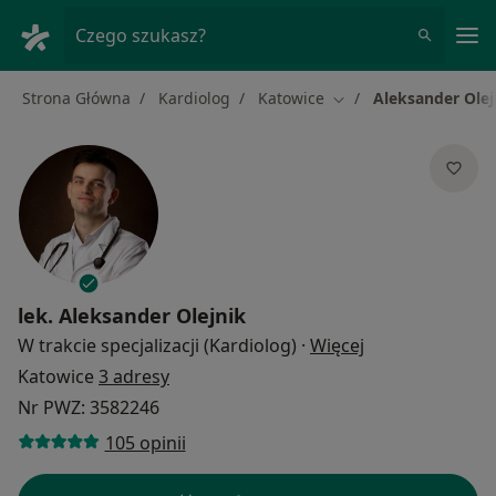
Me
Czego szukasz?
Strona Główna
Kardiolog
Katowice
Aleksander Olej
Zmień miasto
lek.
Aleksander Olejnik
O specjalizacja
W trakcie specjalizacji (Kardiolog)
·
Więcej
Katowice
3 adresy
Nr PWZ: 3582246
105 opinii