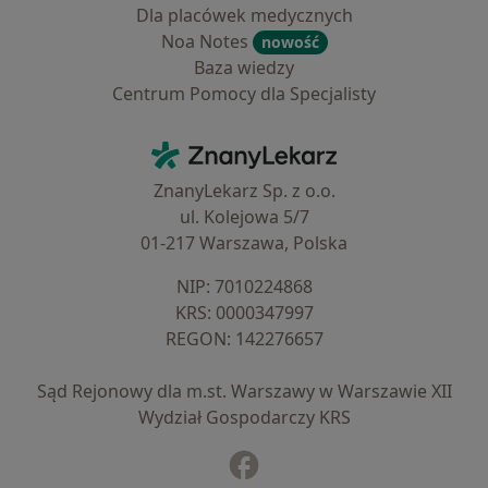
Dla placówek medycznych
Noa Notes
nowość
Baza wiedzy
Centrum Pomocy dla Specjalisty
Kontakt
ZnanyLekarz - Strona główna
ZnanyLekarz Sp. z o.o.
ul. Kolejowa 5/7
01-217 Warszawa, Polska
NIP: ⁠7010224868
KRS: ⁠0000347997
REGON: ⁠142276657
Sąd Rejonowy dla m.st. Warszawy w Warszawie XII
Wydział Gospodarczy KRS
Facebook
otwiera się w nowej karcie