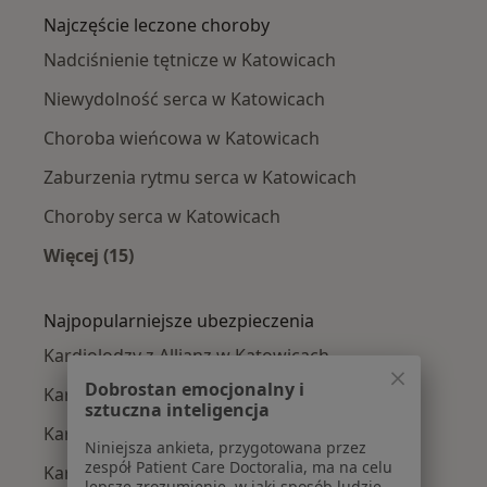
Najczęście leczone choroby
Nadciśnienie tętnicze w Katowicach
Niewydolność serca w Katowicach
Choroba wieńcowa w Katowicach
Zaburzenia rytmu serca w Katowicach
Choroby serca w Katowicach
Więcej (15)
Więcej w kategorii: Najczęście leczone chorob
Najpopularniejsze ubezpieczenia
Kardiolodzy z Allianz w Katowicach
Dobrostan emocjonalny i
Kardiolodzy z POLMED w Katowicach
sztuczna inteligencja
Kardiolodzy z Signal Iduna w Katowicach
Niniejsza ankieta, przygotowana przez
zespół Patient Care Doctoralia, ma na celu
Kardiolodzy z NFZ w Katowicach
lepsze zrozumienie, w jaki sposób ludzie