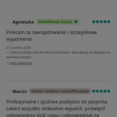
Agnieszka
Weryfikacja wizyty
A
Polecam za zaangażowanie i szczegółowe
wyjaśnienie.
27 czerwca 2026
•
Centrum Medyczne Uno-Med Andrychów
•
konsultacja kardiologiczna
(pierwsza wizyta)
w opinii użytkownika Agnieszka
•
zgłoś nadużycie
Marcin
Numer telefonu zweryfikowany
M
Profesjonalne i życzliwe podejście do pacjenta.
Lekarz wszystko dokładnie wyjaśnił, poświęcił
odpowiednią ilość czasu i odpowiedział na