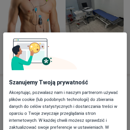
i wtórnej chorób sercowo-naczyniowych. W gabinecie
poza konsultacjami wykonuję badania kardiologiczne:
EKG, UKG (echo serca), Holter EKG, "Holter"
ciśnieniowy. Moje motto: "zajmować się każdym
pacjentem tak starannie, jak chciałbym, by kto inny
zajmował się moimi bliskimi". Pozazawodowo –
Zobacz galerię (7)
biegacz-amator, ogrodnik z zamiłowania.
Pokaż więcej
o doświadczeniu
Szanujemy Twoją prywatność
Usługi i ceny
Akceptując, pozwalasz nam i naszym partnerom używać
Konsultacja kardiologiczna
plików cookie (lub podobnych technologii) do zbierania
Umów wizytę
Od 250 zł
Szczegóły
danych do celów statystycznych i dostarczania treści w
oparciu o Twoje zwyczaje przeglądania stron
Konsultacja kardiologiczna
internetowych. W każdej chwili możesz sprawdzić i
(pierwsza wizyta)
Umów wizytę
zaktualizować swoje preferencje w ustawieniach. W