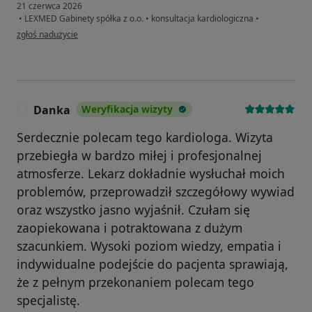
21 czerwca 2026
•
LEXMED Gabinety spółka z o.o.
•
konsultacja kardiologiczna
•
w opinii użytkownika Agnieszka
zgłoś nadużycie
Danka
Weryfikacja wizyty
D
Serdecznie polecam tego kardiologa. Wizyta
przebiegła w bardzo miłej i profesjonalnej
atmosferze. Lekarz dokładnie wysłuchał moich
problemów, przeprowadził szczegółowy wywiad
oraz wszystko jasno wyjaśnił. Czułam się
zaopiekowana i potraktowana z dużym
szacunkiem. Wysoki poziom wiedzy, empatia i
indywidualne podejście do pacjenta sprawiają,
że z pełnym przekonaniem polecam tego
specjalistę.