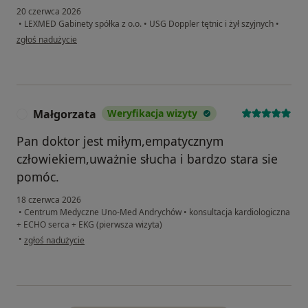
20 czerwca 2026
•
LEXMED Gabinety spółka z o.o.
•
USG Doppler tętnic i żył szyjnych
•
w opinii użytkownika Danka
zgłoś nadużycie
Małgorzata
Weryfikacja wizyty
M
Pan doktor jest miłym,empatycznym
człowiekiem,uważnie słucha i bardzo stara sie
pomóc.
18 czerwca 2026
•
Centrum Medyczne Uno-Med Andrychów
•
konsultacja kardiologiczna
+ ECHO serca + EKG (pierwsza wizyta)
w opinii użytkownika Małgorzata
•
zgłoś nadużycie