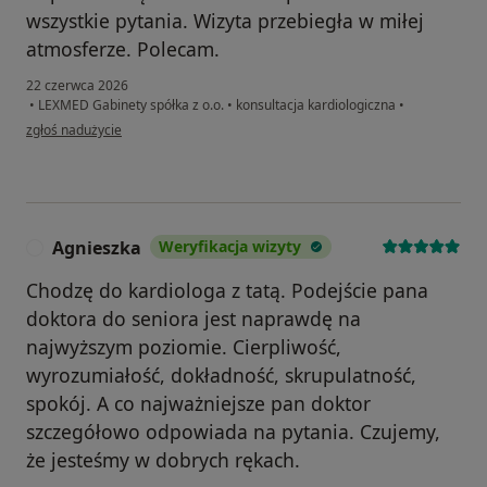
wszystkie pytania. Wizyta przebiegła w miłej
atmosferze. Polecam.
22 czerwca 2026
•
LEXMED Gabinety spółka z o.o.
•
konsultacja kardiologiczna
•
w opinii użytkownika Marcin
zgłoś nadużycie
Agnieszka
Weryfikacja wizyty
A
Chodzę do kardiologa z tatą. Podejście pana
doktora do seniora jest naprawdę na
najwyższym poziomie. Cierpliwość,
wyrozumiałość, dokładność, skrupulatność,
spokój. A co najważniejsze pan doktor
szczegółowo odpowiada na pytania. Czujemy,
że jesteśmy w dobrych rękach.