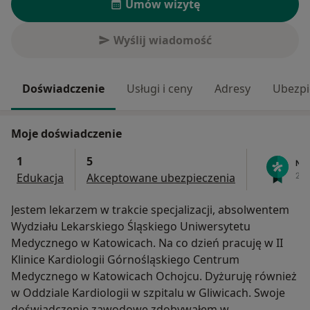
Umów wizytę
Wyślij wiadomość
Doświadczenie
Usługi i ceny
Adresy
Ubezpi
Moje doświadczenie
1
5
Edukacja
Akceptowane ubezpieczenia
Jestem lekarzem w trakcie specjalizacji, absolwentem
Wydziału Lekarskiego Śląskiego Uniwersytetu
Medycznego w Katowicach. Na co dzień pracuję w II
Klinice Kardiologii Górnośląskiego Centrum
Medycznego w Katowicach Ochojcu. Dyżuruję również
w Oddziale Kardiologii w szpitalu w Gliwicach. Swoje
doświadczenie zawodowe zdobywałem w