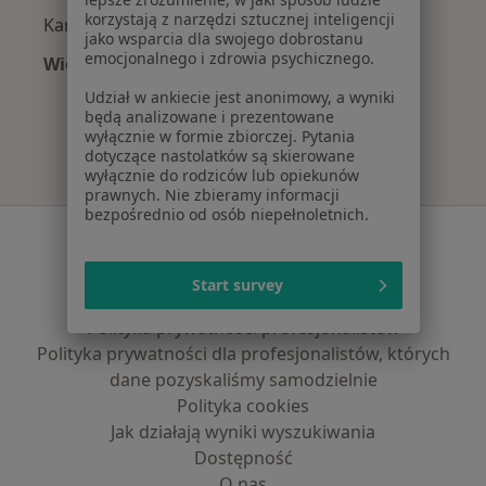
korzystają z narzędzi sztucznej inteligencji
Kardiolodzy z Medica Polska w Katowicach
jako wsparcia dla swojego dobrostanu
emocjonalnego i zdrowia psychicznego.
Więcej (12)
Więcej w kategorii: Najpopularniejsze ubezpi
Udział w ankiecie jest anonimowy, a wyniki
będą analizowane i prezentowane
wyłącznie w formie zbiorczej. Pytania
dotyczące nastolatków są skierowane
wyłącznie do rodziców lub opiekunów
prawnych. Nie zbieramy informacji
bezpośrednio od osób niepełnoletnich.
Serwis
Regulamin
Start survey
Polityka prywatności pacjentów
Polityka prywatności profesjonalistów
Polityka prywatności dla profesjonalistów, których
dane pozyskaliśmy samodzielnie
Polityka cookies
Jak działają wyniki wyszukiwania
Dostępność
O nas