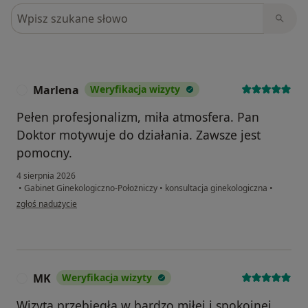
Szukaj w opiniach
Marlena
Weryfikacja wizyty
M
Pełen profesjonalizm, miła atmosfera. Pan
Doktor motywuje do działania. Zawsze jest
pomocny.
4 sierpnia 2026
•
Gabinet Ginekologiczno-Położniczy
•
konsultacja ginekologiczna
•
w opinii użytkownika Marlena
zgłoś nadużycie
MK
Weryfikacja wizyty
M
Wizyta przebiegła w bardzo miłej i spokojnej