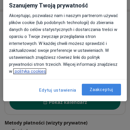
Szanujemy Twoją prywatność
Akceptując, pozwalasz nam i naszym partnerom używać
Adresy (2)
plików cookie (lub podobnych technologii) do zbierania
danych do celów statystycznych i dostarczania treści w
Adres 1
Adres 2
oparciu o Twoje zwyczaje przeglądania stron
internetowych. W każdej chwili możesz sprawdzić i
zaktualizować swoje preferencje w ustawieniach. W
Gabinet Ginekologiczno-Położniczy
ustawieniach znajdziesz również linki do polityk
3 maja 31/1A,
Stare Miasto
, 62-200
Gniezno
prywatności stron trzecich. Więcej informacji znajdziesz
w
polityka cookies
Powiększ mapę
otwiera się w nowej karcie
Zaakceptuj
Edytuj ustawienia
Dostępność
Pokaż kalendarz
Metody płatności (wizyty prywatne)