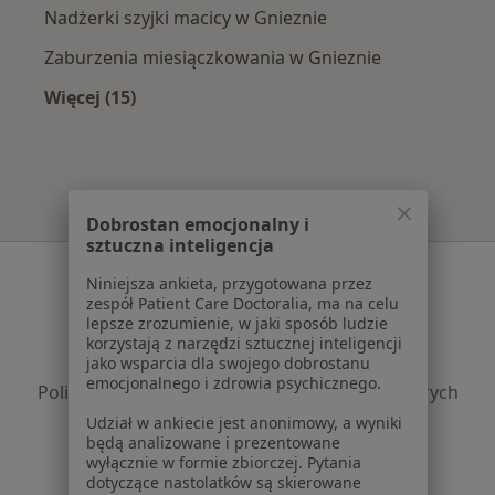
Nadżerki szyjki macicy w Gnieznie
Zaburzenia miesiączkowania w Gnieznie
Więcej (15)
Więcej w kategorii: Najczęście leczone chorob
Dobrostan emocjonalny i
sztuczna inteligencja
Serwis
Niniejsza ankieta, przygotowana przez
zespół Patient Care Doctoralia, ma na celu
Regulamin
lepsze zrozumienie, w jaki sposób ludzie
Polityka prywatności pacjentów
korzystają z narzędzi sztucznej inteligencji
jako wsparcia dla swojego dobrostanu
Polityka prywatności profesjonalistów
emocjonalnego i zdrowia psychicznego.
Polityka prywatności dla profesjonalistów, których
dane pozyskaliśmy samodzielnie
Udział w ankiecie jest anonimowy, a wyniki
będą analizowane i prezentowane
Polityka cookies
wyłącznie w formie zbiorczej. Pytania
Jak działają wyniki wyszukiwania
dotyczące nastolatków są skierowane