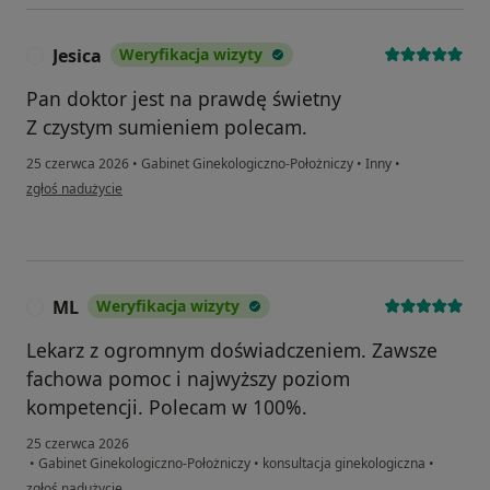
Jesica
Weryfikacja wizyty
J
Pan doktor jest na prawdę świetny
Z czystym sumieniem polecam.
25 czerwca 2026
•
Gabinet Ginekologiczno-Położniczy
•
Inny
•
w opinii użytkownika Jesica
zgłoś nadużycie
ML
Weryfikacja wizyty
M
Lekarz z ogromnym doświadczeniem. Zawsze
fachowa pomoc i najwyższy poziom
kompetencji. Polecam w 100%.
25 czerwca 2026
•
Gabinet Ginekologiczno-Położniczy
•
konsultacja ginekologiczna
•
w opinii użytkownika ML
zgłoś nadużycie