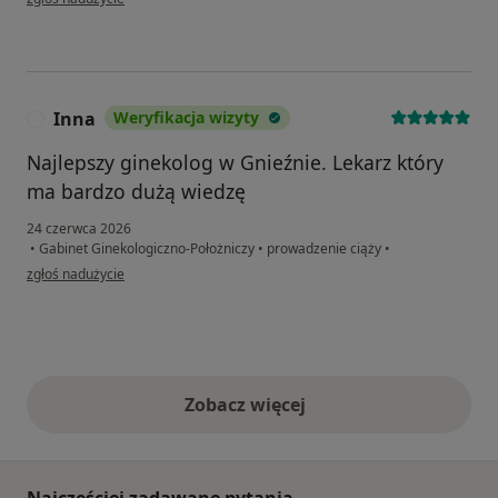
Inna
Weryfikacja wizyty
I
Najlepszy ginekolog w Gnieźnie. Lekarz który
ma bardzo dużą wiedzę
24 czerwca 2026
•
Gabinet Ginekologiczno-Położniczy
•
prowadzenie ciąży
•
w opinii użytkownika Inna
zgłoś nadużycie
Zobacz więcej
opinie powyżej
Najczęściej zadawane pytania