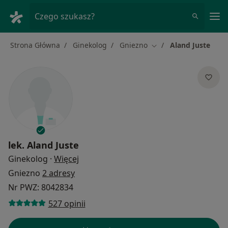
Me
Czego szukasz?
Strona Główna
Ginekolog
Gniezno
Aland Juste
Zmień miasto
lek.
Aland Juste
O specjalizacjach
Ginekolog
·
Więcej
Gniezno
2 adresy
Nr PWZ: 8042834
527 opinii