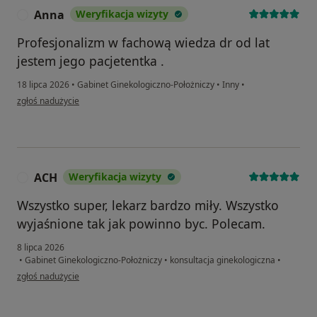
Anna
Weryfikacja wizyty
A
Profesjonalizm w fachową wiedza dr od lat
jestem jego pacjetentka .
18 lipca 2026
•
Gabinet Ginekologiczno-Położniczy
•
Inny
•
w opinii użytkownika Anna
zgłoś nadużycie
ACH
Weryfikacja wizyty
A
Wszystko super, lekarz bardzo miły. Wszystko
wyjaśnione tak jak powinno byc. Polecam.
8 lipca 2026
•
Gabinet Ginekologiczno-Położniczy
•
konsultacja ginekologiczna
•
w opinii użytkownika ACH
zgłoś nadużycie