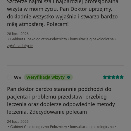
Szczerze najmilsza i najbardziej profesjonalna
wizyta w moim życiu. Pan Doktor uprzejmy,
dokładnie wszystko wyjaśnia i stwarza bardzo
miłą atmosferę. Polecam!
28 lipca 2026
•
Gabinet Ginekologiczno-Położniczy
•
konsultacja ginekologiczna
•
w opinii użytkownika Joanna
zgłoś nadużycie
Wn
Weryfikacja wizyty
W
Pan doktor bardzo starannie podchodzi do
pacjenta i problemu przedstawi przebieg
leczenia oraz dobierze odpowiednie metody
leczenia. Zdecydowanie polecam
24 lipca 2026
•
Gabinet Ginekologiczno-Położniczy
•
konsultacja ginekologiczna
•