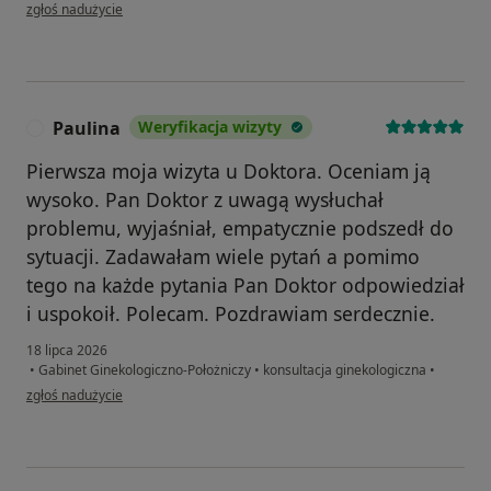
w opinii użytkownika Wn
zgłoś nadużycie
Paulina
Weryfikacja wizyty
P
Pierwsza moja wizyta u Doktora. Oceniam ją
wysoko. Pan Doktor z uwagą wysłuchał
problemu, wyjaśniał, empatycznie podszedł do
sytuacji. Zadawałam wiele pytań a pomimo
tego na każde pytania Pan Doktor odpowiedział
i uspokoił. Polecam. Pozdrawiam serdecznie.
18 lipca 2026
•
Gabinet Ginekologiczno-Położniczy
•
konsultacja ginekologiczna
•
w opinii użytkownika Paulina
zgłoś nadużycie