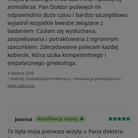
atmosferze. Pan Doktor poświęcił mi
odpowiednio dużo czasu i bardzo szczegółowo
wyjaśnił wszystkie kwestie związane z
badaniem. Czułam się wysłuchana,
zaopiekowana i potraktowana z ogromnym
szacunkiem. Zdecydowanie polecam każdej
kobiecie, która szuka kompetentnego i
empatycznego ginekologa.
4 sierpnia 2026
•
Gabinet Ginekologiczno-Położniczy
•
konsultacja ginekologiczna
•
w opinii użytkownika MK
zgłoś nadużycie
Joanna
Weryfikacja wizyty
J
To była moja pierwsza wizyta u Pana doktora.