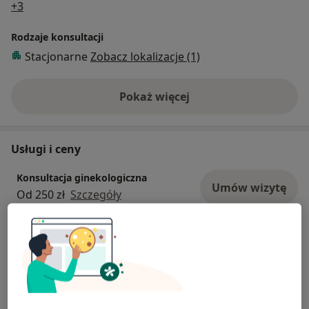
a11y_sr_more_diseases
+3
Rodzaje konsultacji
Stacjonarne
Zobacz lokalizacje (1)
Pokaż więcej
o doświadczeniu
Usługi i ceny
Konsultacja ginekologiczna
Umów wizytę
Od 250 zł
Szczegóły
Prowadzenie ciąży
Od 200 zł
Szczegóły
W jaki sposób ustalane są ceny?