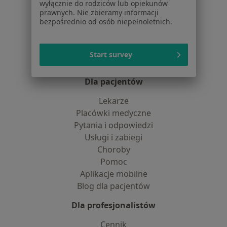
Dostępność
wyłącznie do rodziców lub opiekunów
prawnych. Nie zbieramy informacji
O nas
bezpośrednio od osób niepełnoletnich.
Praca
Rekrutujemy!
Partnerzy
Centrum prasowe
Start survey
Kontakt
Dla pacjentów
Lekarze
Placówki medyczne
Pytania i odpowiedzi
Usługi i zabiegi
Choroby
Pomoc
Aplikacje mobilne
Blog dla pacjentów
Dla profesjonalistów
Cennik