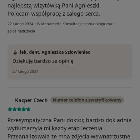
najlepszą wizytówką Pani Agnieszki.
Polecam współpracę z całego serca.
22 lutego 2024
•
Wiktoriamed
•
Konsultacja stomatologiczna
•
w opinii użytkownika Wojtek
zgłoś nadużycie
lek. dent. Agnieszka Szłowieniec
Dziękuję bardzo za opinię
27 lutego 2024
Kacper Czech
Numer telefonu zweryfikowany
K
Przesympatyczna Pani doktor, bardzo dokladnie
wytlumaczyla mi kazdy etap leczenia.
Przeanalizowala ze mna zdjecia wewnatrzustne.