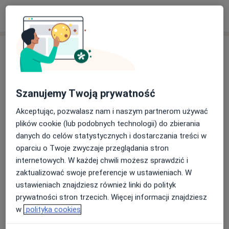
W jaki sposób ustalane są ceny?
Adresy (2)
Adres 1
Adres 2
Szanujemy Twoją prywatność
Akceptując, pozwalasz nam i naszym partnerom używać
iDentical
plików cookie (lub podobnych technologii) do zbierania
1 Maja 5,
81-807
Sopot
danych do celów statystycznych i dostarczania treści w
oparciu o Twoje zwyczaje przeglądania stron
Powiększ mapę
internetowych. W każdej chwili możesz sprawdzić i
otwiera się w nowej karcie
zaktualizować swoje preferencje w ustawieniach. W
ustawieniach znajdziesz również linki do polityk
Dostępność
Pokaż kalendarz
prywatności stron trzecich. Więcej informacji znajdziesz
w
polityka cookies