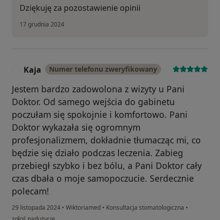
Dziękuję za pozostawienie opinii
17 grudnia 2024
Kaja
Numer telefonu zweryfikowany
K
Jestem bardzo zadowolona z wizyty u Pani
Doktor. Od samego wejścia do gabinetu
poczułam się spokojnie i komfortowo. Pani
Doktor wykazała się ogromnym
profesjonalizmem, dokładnie tłumacząc mi, co
będzie się działo podczas leczenia. Zabieg
przebiegł szybko i bez bólu, a Pani Doktor cały
czas dbała o moje samopoczucie. Serdecznie
polecam!
29 listopada 2024
•
Wiktoriamed
•
Konsultacja stomatologiczna
•
w opinii użytkownika Kaja
zgłoś nadużycie