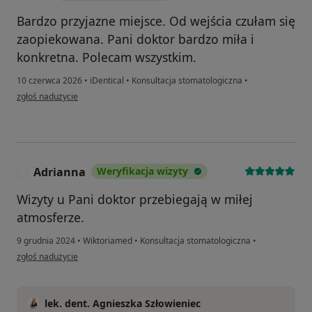
Bardzo przyjazne miejsce. Od wejścia czułam się
zaopiekowana. Pani doktor bardzo miła i
konkretna. Polecam wszystkim.
10 czerwca 2026
•
iDentical
•
Konsultacja stomatologiczna
•
w opinii użytkownika Ma
zgłoś nadużycie
Adrianna
Weryfikacja wizyty
A
Wizyty u Pani doktor przebiegają w miłej
atmosferze.
9 grudnia 2024
•
Wiktoriamed
•
Konsultacja stomatologiczna
•
w opinii użytkownika Adrianna
zgłoś nadużycie
lek. dent. Agnieszka Szłowieniec