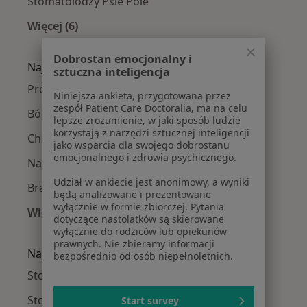
Stomatolodzy Psie Pole
Więcej (6)
Więcej w kategorii: Stomatolodzy w pobliżu
Dobrostan emocjonalny i
Najczęście leczone choroby
sztuczna inteligencja
Próchnica w Wrocławiu
Niniejsza ankieta, przygotowana przez
zespół Patient Care Doctoralia, ma na celu
Ból zęba w Wrocławiu
lepsze zrozumienie, w jaki sposób ludzie
korzystają z narzędzi sztucznej inteligencji
Choroby miazgi w Wrocławiu
jako wsparcia dla swojego dobrostanu
emocjonalnego i zdrowia psychicznego.
Nadwrażliwość zębów w Wrocławiu
Udział w ankiecie jest anonimowy, a wyniki
Braki zębowe w Wrocławiu
będą analizowane i prezentowane
wyłącznie w formie zbiorczej. Pytania
Więcej (15)
dotyczące nastolatków są skierowane
Więcej w kategorii: Najczęście leczone chorob
wyłącznie do rodziców lub opiekunów
prawnych. Nie zbieramy informacji
Najpopularniejsze ubezpieczenia
bezpośrednio od osób niepełnoletnich.
Stomatolodzy z Allianz w Wrocławiu
Stomatolodzy z NFZ w Wrocławiu
Start survey