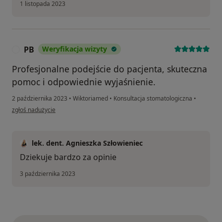
1 listopada 2023
PB
Weryfikacja wizyty
P
Profesjonalne podejście do pacjenta, skuteczna
pomoc i odpowiednie wyjaśnienie.
2 października 2023
•
Wiktoriamed
•
Konsultacja stomatologiczna
•
w opinii użytkownika PB
zgłoś nadużycie
lek. dent. Agnieszka Szłowieniec
Dziekuje bardzo za opinie
3 października 2023