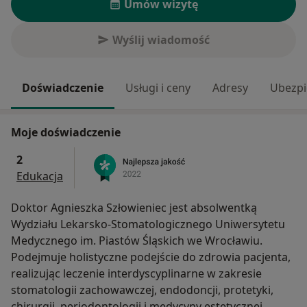
Umów wizytę
Wyślij wiadomość
Doświadczenie
Usługi i ceny
Adresy
Ubezpi
Moje doświadczenie
2
Edukacja
Doktor Agnieszka Szłowieniec jest absolwentką
Wydziału Lekarsko-Stomatologicznego Uniwersytetu
Medycznego im. Piastów Śląskich we Wrocławiu.
Podejmuje holistyczne podejście do zdrowia pacjenta,
realizując leczenie interdyscyplinarne w zakresie
stomatologii zachowawczej, endodoncji, protetyki,
chirurgii, periodontologii i medycyny estetycznej.