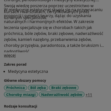
Swoją wiedzę poszerza poprzez uczestnictwo w
W medycynie estetycznej skupia się na przywracaniu
kursach i warsztatach, certyfikowanych przez
proporcji i symetrii twarzy, dążąc do uzyskania
uznanych specjalistów.
naturalnych i harmonijnych efektów. W zakresie
leczenia specjalizuje się w chorobach takich jak
próchnica, bóle zębów, braki zębowe, nadwrażliwość
zębów, kamień nazębny, przebarwienia zębów,
choroby przyzębia, paradontoza, a także bruksizm i
nadpotliwość.
O mnie
więcej
Zakres porad
Medycyna estetyczna
Główne obszary pomocy
Próchnica
Ból zęba
Braki zębowe
a11y_sr_m
Choroby miazgi
Nadwrażliwość zębów
+11
Rodzaje konsultacji