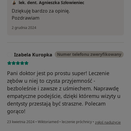
lek. dent. Agnieszka Szłowieniec
Dziękuję bardzo za opinię.
Pozdrawiam
2 grudnia 2024
Izabela Kuropka
Numer telefonu zweryfikowany
I
Pani doktor jest po prostu super! Leczenie
zębów u niej to czysta przyjemność -
bezboleśnie i zawsze z uśmiechem. Naprawdę
empatyczne podejście, dzięki któremu wizyty u
dentysty przestają być straszne. Polecam
gorąco!
w opinii użytkownika 
23 kwietnia 2024
•
Wiktoriamed
•
leczenie próchnicy
•
zgłoś nadużycie