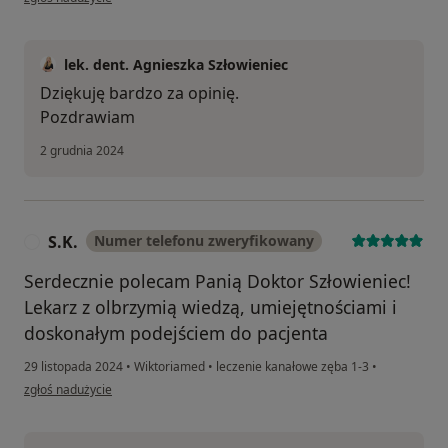
lek. dent. Agnieszka Szłowieniec
Dziękuję bardzo za opinię.
Pozdrawiam
2 grudnia 2024
S.K.
Numer telefonu zweryfikowany
S
Serdecznie polecam Panią Doktor Szłowieniec!
Lekarz z olbrzymią wiedzą, umiejętnościami i
doskonałym podejściem do pacjenta
29 listopada 2024
•
Wiktoriamed
•
leczenie kanałowe zęba 1-3
•
w opinii użytkownika S.K.
zgłoś nadużycie