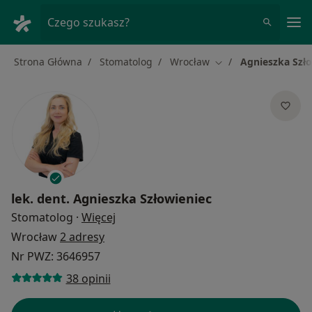
Me
Czego szukasz?
Strona Główna
Stomatolog
Wrocław
Agnieszka Szł
Zmień miasto
lek. dent.
Agnieszka Szłowieniec
O specjalizacjach
Stomatolog
·
Więcej
Wrocław
2 adresy
Nr PWZ: 3646957
38 opinii