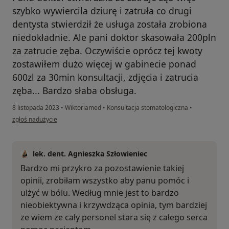
szybko wywiercila dziurę i zatruła co drugi
dentysta stwierdził że usługa została zrobiona
niedokładnie. Ale pani doktor skasowała 200pln
za zatrucie zęba. Oczywiście oprócz tej kwoty
zostawiłem dużo więcej w gabinecie ponad
600zl za 30min konsultacji, zdjęcia i zatrucia
zęba... Bardzo słaba obsługa.
8 listopada 2023
•
Wiktoriamed
•
Konsultacja stomatologiczna
•
w opinii użytkownika Grzegorz
zgłoś nadużycie
lek. dent. Agnieszka Szłowieniec
Bardzo mi przykro za pozostawienie takiej
opinii, zrobiłam wszystko aby panu pomóc i
ulżyć w bólu. Według mnie jest to bardzo
nieobiektywna i krzywdząca opinia, tym bardziej
ze wiem ze cały personel stara się z całego serca