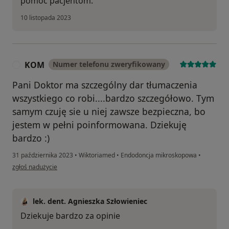
pomoc pacjentom.
10 listopada 2023
KOM
Numer telefonu zweryfikowany
K
Pani Doktor ma szczególny dar tłumaczenia
wszystkiego co robi....bardzo szczegółowo. Tym
samym czuję sie u niej zawsze bezpieczna, bo
jestem w pełni poinformowana. Dziekuję
bardzo :)
31 października 2023
•
Wiktoriamed
•
Endodoncja mikroskopowa
•
w opinii użytkownika KOM
zgłoś nadużycie
lek. dent. Agnieszka Szłowieniec
Dziekuje bardzo za opinie