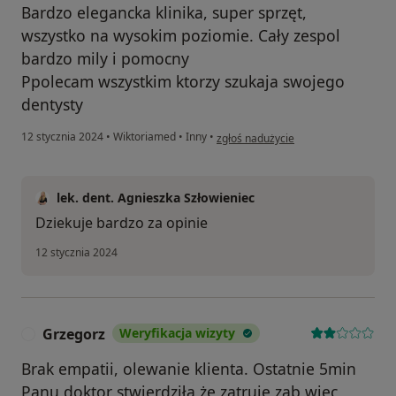
Bardzo elegancka klinika, super sprzęt,
wszystko na wysokim poziomie. Cały zespol
bardzo mily i pomocny
Ppolecam wszystkim ktorzy szukaja swojego
dentysty
w opinii użytkownika Kacper Czech
12 stycznia 2024
•
Wiktoriamed
•
Inny
•
zgłoś nadużycie
lek. dent. Agnieszka Szłowieniec
Dziekuje bardzo za opinie
12 stycznia 2024
Grzegorz
Weryfikacja wizyty
G
Brak empatii, olewanie klienta. Ostatnie 5min
Panu doktor stwierdziła że zatruje ząb więc