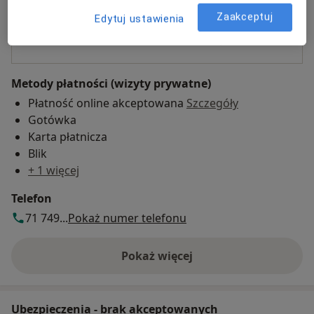
Zaakceptuj
Edytuj ustawienia
Płatność online akceptowana
Oszczędź swój czas przed wizytą.
Metody płatności (wizyty prywatne)
Płatność online akceptowana
Szczegóły
Gotówka
Karta płatnicza
Blik
+ 1 więcej
Telefon
71 749...
Pokaż numer telefonu
Pokaż więcej
o adresie
Ubezpieczenia - brak akceptowanych