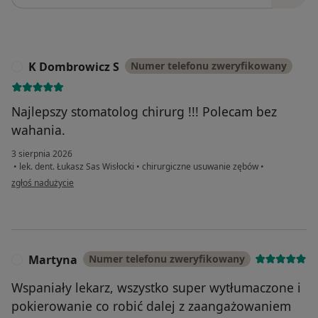
K Dombrowicz S
Numer telefonu zweryfikowany
K
Najlepszy stomatolog chirurg !!! Polecam bez
wahania.
3 sierpnia 2026
•
lek. dent. Łukasz Sas Wisłocki
•
chirurgiczne usuwanie zębów
•
w opinii użytkownika K Dombrowicz S
zgłoś nadużycie
Martyna
Numer telefonu zweryfikowany
M
Wspaniały lekarz, wszystko super wytłumaczone i
pokierowanie co robić dalej z zaangażowaniem