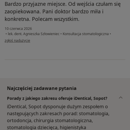
Bardzo przyjazne miejsce. Od wejścia czułam się
zaopiekowana. Pani doktor bardzo miła i
konkretna. Polecam wszystkim.
10 czerwca 2026
•
lek. dent. Agnieszka Szłowieniec
•
Konsultacja stomatologiczna
•
w opinii użytkownika Ma
zgłoś nadużycie
Najczęściej zadawane pytania
Porady z jakiego zakresu oferuje iDentical, Sopot?
iDentical, Sopot dysponuje dużym zespołem o
następujących zakresach porad: stomatologia,
ortodoncja, chirurgia stomatologiczna,
stomatologia dziecięca, higienistyka