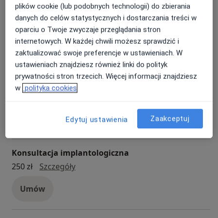
plików cookie (lub podobnych technologii) do zbierania
Chirurgiczne usuwanie zębów
danych do celów statystycznych i dostarczania treści w
chirurgiczne usuwanie zębów
Od 500 zł
Szczegóły
oparciu o Twoje zwyczaje przeglądania stron
internetowych. W każdej chwili możesz sprawdzić i
Umów
zaktualizować swoje preferencje w ustawieniach. W
ustawieniach znajdziesz również linki do polityk
prywatności stron trzecich. Więcej informacji znajdziesz
Konsultacja chirurgiczna
w
polityka cookies
Konsultacja chirurgiczna
250 zł
Szczegóły
Umów
Zaakceptuj
Edytuj ustawienia
Konsultacja implantologiczna
konsultacja implantologiczna
250 zł
Szczegóły
Umów