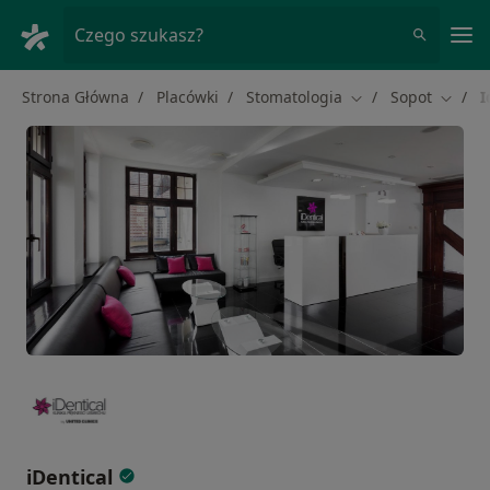
Me
Czego szukasz?
Strona Główna
Placówki
Stomatologia
Sopot
I
Zmień miasto
Zmień 
iDentical