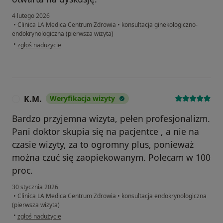
4 lutego 2026
•
Clinica LA Medica Centrum Zdrowia
•
konsultacja ginekologiczno-
endokrynologiczna (pierwsza wizyta)
w opinii użytkownika Dominika
•
zgłoś nadużycie
K.M.
Weryfikacja wizyty
K
Bardzo przyjemna wizyta, pełen profesjonalizm.
Pani doktor skupia się na pacjentce , a nie na
czasie wizyty, za to ogromny plus, ponieważ
można czuć się zaopiekowanym. Polecam w 100
proc.
30 stycznia 2026
•
Clinica LA Medica Centrum Zdrowia
•
konsultacja endokrynologiczna
(pierwsza wizyta)
w opinii użytkownika K.M.
•
zgłoś nadużycie