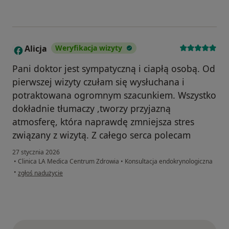
Alicja
Weryfikacja wizyty
A
Pani doktor jest sympatyczną i ciapłą osobą. Od
pierwszej wizyty czułam się wysłuchana i
potraktowana ogromnym szacunkiem. Wszystko
dokładnie tłumaczy ,tworzy przyjazną
atmosferę, która naprawdę zmniejsza stres
związany z wizytą. Z całego serca polecam
27 stycznia 2026
•
Clinica LA Medica Centrum Zdrowia
•
Konsultacja endokrynologiczna
w opinii użytkownika Alicja
•
zgłoś nadużycie