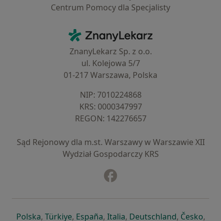
Centrum Pomocy dla Specjalisty
Kontakt
ZnanyLekarz - Strona główna
ZnanyLekarz Sp. z o.o.
ul. Kolejowa 5/7
01-217 Warszawa, Polska
NIP: ⁠7010224868
KRS: ⁠0000347997
REGON: ⁠142276657
Sąd Rejonowy dla m.st. Warszawy w Warszawie XII
Wydział Gospodarczy KRS
Facebook
otwiera się w nowej karcie
otwiera się w nowej karcie
otwiera się w nowej karcie
otwiera się w nowej karcie
otwiera się w nowej karci
otwiera się
otwi
Polska
,
Türkiye
,
España
,
Italia
,
Deutschland
,
Česko
,