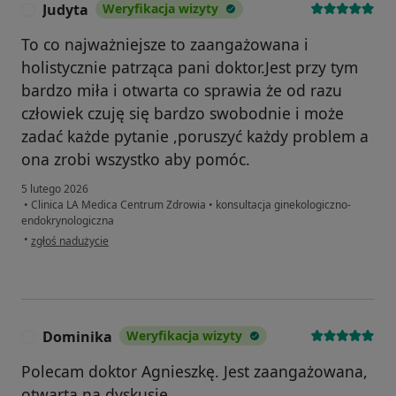
Judyta
Weryfikacja wizyty
J
To co najważniejsze to zaangażowana i
holistycznie patrząca pani doktor.Jest przy tym
bardzo miła i otwarta co sprawia że od razu
człowiek czuję się bardzo swobodnie i może
zadać każde pytanie ,poruszyć każdy problem a
ona zrobi wszystko aby pomóc.
5 lutego 2026
•
Clinica LA Medica Centrum Zdrowia
•
konsultacja ginekologiczno-
endokrynologiczna
w opinii użytkownika Judyta
•
zgłoś nadużycie
Dominika
Weryfikacja wizyty
D
Polecam doktor Agnieszkę. Jest zaangażowana,
otwarta na dyskusję.