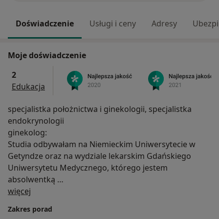
Doświadczenie
Usługi i ceny
Adresy
Ubezpi
Moje doświadczenie
2
Edukacja
specjalistka położnictwa i ginekologii, specjalistka
endokrynologii
ginekolog:
Studia odbywałam na Niemieckim Uniwersytecie w
Getyndze oraz na wydziale lekarskim Gdańskiego
Uniwersytetu Medycznego, którego jestem
absolwentką
O mnie
więcej
Doświadczenie zawodowe w dziedzinie położnictwa i
Zakres porad
ginekologii zdobywałam w licznych ośrodkach zdrowia