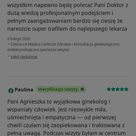
wszystkim napewno będę polecać Pani Doktor z
dużą wiedzą profesjonalnym podejściem i
pełnym zaangażowaniem bardzo się cieszę że
nareszcie super trafiłam do najlepszego lekarza
6 lutego 2026
•
Clinica LA Medica Centrum Zdrowia
•
konsultacja ginekologiczno-
endokrynologiczna (pierwsza wizyta)
w opinii użytkownika Anetta
•
zgłoś nadużycie
Paulina
Weryfikacja wizyty
P
Pani Agnieszka to wyjątkowa ginekolog i
wspaniały człowiek. Jest niezwykle miła,
uśmiechnięta i empatyczna — od pierwszej
chwili czułam się zaopiekowana i traktowana z
pełną uwagą. Podczas wizyty byłam w centrum