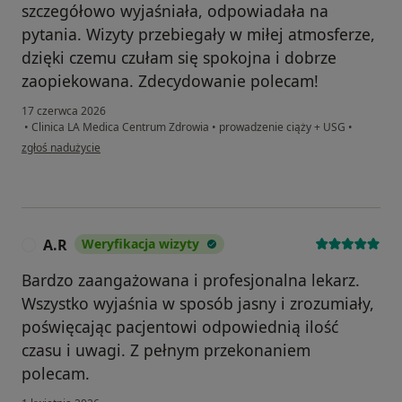
szczegółowo wyjaśniała, odpowiadała na
pytania. Wizyty przebiegały w miłej atmosferze,
dzięki czemu czułam się spokojna i dobrze
zaopiekowana. Zdecydowanie polecam!
17 czerwca 2026
•
Clinica LA Medica Centrum Zdrowia
•
prowadzenie ciąży + USG
•
w opinii użytkownika Marta L
zgłoś nadużycie
A.R
Weryfikacja wizyty
A
Bardzo zaangażowana i profesjonalna lekarz.
Wszystko wyjaśnia w sposób jasny i zrozumiały,
poświęcając pacjentowi odpowiednią ilość
czasu i uwagi. Z pełnym przekonaniem
polecam.