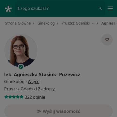
Me
Czego szukasz?
Strona Główna
Ginekolog
Pruszcz Gdański
Agnieszk
Zmień miasto
lek.
Agnieszka Stasiuk- Puzewicz
O specjalizacjach
Ginekolog
·
Więcej
Pruszcz Gdański
2 adresy
322 opinie
Wyślij wiadomość