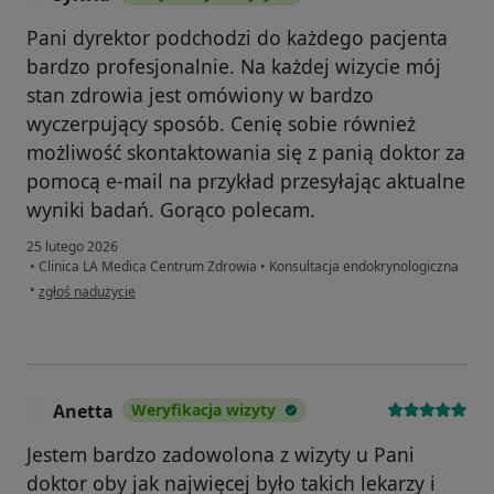
Pani dyrektor podchodzi do każdego pacjenta
bardzo profesjonalnie. Na każdej wizycie mój
stan zdrowia jest omówiony w bardzo
wyczerpujący sposób. Cenię sobie również
możliwość skontaktowania się z panią doktor za
pomocą e-mail na przykład przesyłając aktualne
wyniki badań. Gorąco polecam.
25 lutego 2026
•
Clinica LA Medica Centrum Zdrowia
•
Konsultacja endokrynologiczna
w opinii użytkownika Sylwia
•
zgłoś nadużycie
Anetta
Weryfikacja wizyty
A
Jestem bardzo zadowolona z wizyty u Pani
doktor oby jak najwięcej było takich lekarzy i