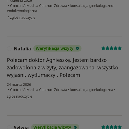
1 kwietnia 2026
•
Clinica LA Medica Centrum Zdrowia
•
konsultacja ginekologiczno-
endokrynologiczna
w opinii użytkownika A.R
•
zgłoś nadużycie
Natalia
Weryfikacja wizyty
N
Polecam doktor Agnieszkę. Jestem bardzo
zadowolona z wizyty, zaangażowana, wszystko
wyjaśni, wytlumaczy . Polecam
24 marca 2026
•
Clinica LA Medica Centrum Zdrowia
•
konsultacja ginekologiczna
•
w opinii użytkownika Natalia
zgłoś nadużycie
Sylwia
Weryfikacja wizyty
S