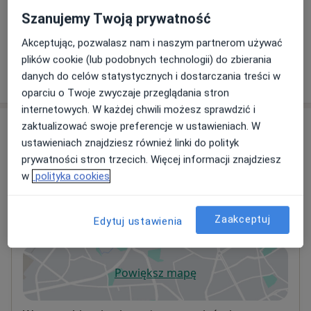
Szanujemy Twoją prywatność
+ 41 usług
Akceptując, pozwalasz nam i naszym partnerom używać
plików cookie (lub podobnych technologii) do zbierania
danych do celów statystycznych i dostarczania treści w
W jaki sposób ustalane są ceny?
oparciu o Twoje zwyczaje przeglądania stron
internetowych. W każdej chwili możesz sprawdzić i
Adresy (3)
zaktualizować swoje preferencje w ustawieniach. W
ustawieniach znajdziesz również linki do polityk
prywatności stron trzecich. Więcej informacji znajdziesz
Adres 1
Adres 2
Online
w
polityka cookies
MEDIVEC Przychodnia Specjalistyczna
Zaakceptuj
Edytuj ustawienia
Chopina 19,
83-000
Pruszcz Gdański
Powiększ mapę
otwiera się w nowej karcie