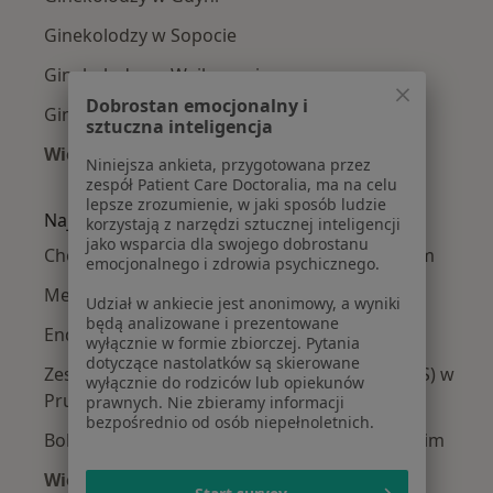
Ginekolodzy w Sopocie
Ginekolodzy w Wejherowie
Dobrostan emocjonalny i
Ginekolodzy w Starogardzie Gdańskim
sztuczna inteligencja
Więcej (14)
Niniejsza ankieta, przygotowana przez
Więcej w kategorii: W pobliżu Pruszcza Gdańs
zespół Patient Care Doctoralia, ma na celu
lepsze zrozumienie, w jaki sposób ludzie
Najczęście leczone choroby
korzystają z narzędzi sztucznej inteligencji
jako wsparcia dla swojego dobrostanu
Choroby ginekologiczne w Pruszczu Gdańskim
emocjonalnego i zdrowia psychicznego.
Menopauza w Pruszczu Gdańskim
Udział w ankiecie jest anonimowy, a wyniki
będą analizowane i prezentowane
Endometrioza w Pruszczu Gdańskim
wyłącznie w formie zbiorczej. Pytania
dotyczące nastolatków są skierowane
Zespół policystycznych jajników (PCOS / PMOS) w
wyłącznie do rodziców lub opiekunów
Pruszczu Gdańskim
prawnych. Nie zbieramy informacji
bezpośrednio od osób niepełnoletnich.
Bolesne miesiączkowanie w Pruszczu Gdańskim
Więcej (15)