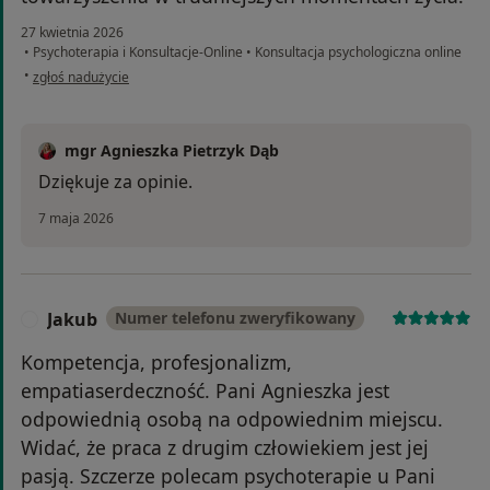
27 kwietnia 2026
•
Psychoterapia i Konsultacje-Online
•
Konsultacja psychologiczna online
w opinii użytkownika Angelika Ł
•
zgłoś nadużycie
mgr Agnieszka Pietrzyk Dąb
Dziękuje za opinie.
7 maja 2026
Jakub
Numer telefonu zweryfikowany
J
Kompetencja, profesjonalizm,
empatiaserdeczność. Pani Agnieszka jest
odpowiednią osobą na odpowiednim miejscu.
Widać, że praca z drugim człowiekiem jest jej
pasją. Szczerze polecam psychoterapie u Pani