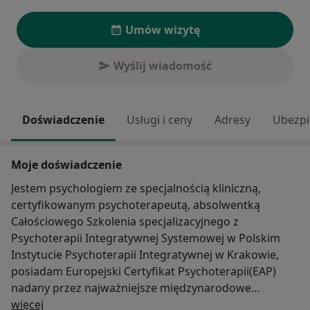
Umów wizytę
Wyślij wiadomość
Doświadczenie
Usługi i ceny
Adresy
Ubezpi
Moje doświadczenie
Jestem psychologiem ze specjalnością kliniczną,
certyfikowanym psychoterapeutą, absolwentką
Całościowego Szkolenia specjalizacyjnego z
Psychoterapii Integratywnej Systemowej w Polskim
Instytucie Psychoterapii Integratywnej w Krakowie,
posiadam Europejski Certyfikat Psychoterapii(EAP)
nadany przez najważniejsze międzynarodowe
O mnie
stowarzyszenie w zakresie psychoterapii European
więcej