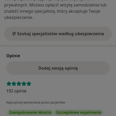
Twoje niepowodzenia
prywatnych. Możesz opłacić wizytę samodzielnie lub
masz trudności w pracy zawodowej
znaleźć innego specjalistę, który akceptuje Twoje
nie akceptujesz siebie i swojego ciała
ubezpieczenie.
chorujesz somatycznie
żyjesz przeszłością
przeżywasz kryzys
Szukaj specjalistów według ubezpieczenia
W czasie psychoterapii możesz odnaleźć właściwą
drogę i nauczyć się czerpać radość z życia.
Psychoterapia służy bowiem zdrowiu psychicznemu i
Opinie
fizycznemu aby człowiek był zdolny kochać, tworzyć
szczęśliwe związki, pracować, bawić się, czuć
Dodaj swoją opinię
spełnienie.
192 opinie
Najczęściej wymieniane przez pacjentów
Zaangażowanie lekarza
Szczegółowe wyjaśnienia