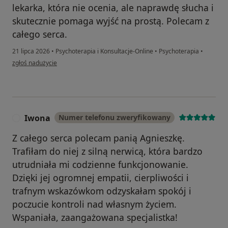
lekarka, która nie ocenia, ale naprawdę słucha i
skutecznie pomaga wyjść na prostą. Polecam z
całego serca.
21 lipca 2026
•
Psychoterapia i Konsultacje-Online
•
Psychoterapia
•
w opinii użytkownika Martyna
zgłoś nadużycie
Iwona
Numer telefonu zweryfikowany
I
Z całego serca polecam panią Agnieszkę.
Trafiłam do niej z silną nerwicą, która bardzo
utrudniała mi codzienne funkcjonowanie.
Dzięki jej ogromnej empatii, cierpliwości i
trafnym wskazówkom odzyskałam spokój i
poczucie kontroli nad własnym życiem.
Wspaniała, zaangażowana specjalistka!