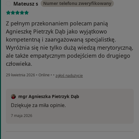
Mateusz s
Numer telefonu zweryfikowany
M
Z pełnym przekonaniem polecam panią
Agnieszkę Pietrzyk Dąb jako wyjątkowo
kompetentną i zaangażowaną specjalistkę.
Wyróżnia się nie tylko dużą wiedzą merytoryczną,
ale także empatycznym podejściem do drugiego
człowieka.
w opinii użytkownika Mateusz s
29 kwietnia 2026
•
Online
•
•
zgłoś nadużycie
mgr Agnieszka Pietrzyk Dąb
Dziękuje za miła opinie.
7 maja 2026