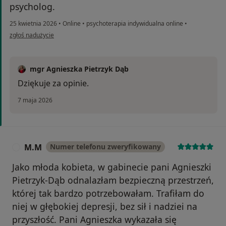
psycholog.
25 kwietnia 2026
•
Online
•
psychoterapia indywidualna online
•
w opinii użytkownika Jakub
zgłoś nadużycie
mgr Agnieszka Pietrzyk Dąb
Dziękuje za opinie.
7 maja 2026
M.M
Numer telefonu zweryfikowany
M
Jako młoda kobieta, w gabinecie pani Agnieszki
Pietrzyk-Dąb odnalazłam bezpieczną przestrzeń,
której tak bardzo potrzebowałam. Trafiłam do
niej w głębokiej depresji, bez sił i nadziei na
przyszłość. Pani Agnieszka wykazała się