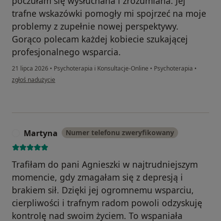
poczułam się wysłuchana i zrozumiana. Jej
trafne wskazówki pomogły mi spojrzeć na moje
problemy z zupełnie nowej perspektywy.
Gorąco polecam każdej kobiecie szukającej
profesjonalnego wsparcia.
21 lipca 2026
•
Psychoterapia i Konsultacje-Online
•
Psychoterapia
•
w opinii użytkownika J
zgłoś nadużycie
Martyna
Numer telefonu zweryfikowany
M
Trafiłam do pani Agnieszki w najtrudniejszym
momencie, gdy zmagałam się z depresją i
brakiem sił. Dzięki jej ogromnemu wsparciu,
cierpliwości i trafnym radom powoli odzyskuję
kontrolę nad swoim życiem. To wspaniała