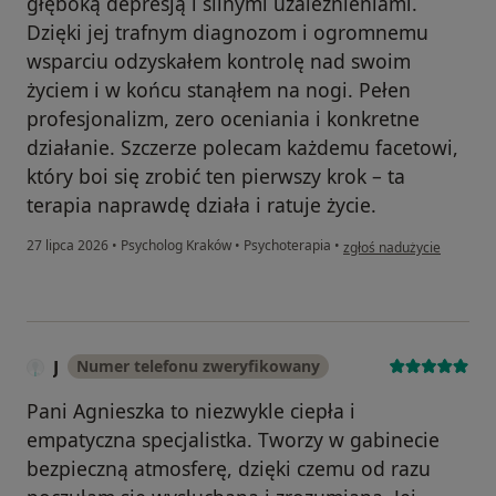
głęboką depresją i silnymi uzależnieniami.
Dzięki jej trafnym diagnozom i ogromnemu
wsparciu odzyskałem kontrolę nad swoim
życiem i w końcu stanąłem na nogi. Pełen
profesjonalizm, zero oceniania i konkretne
działanie. Szczerze polecam każdemu facetowi,
który boi się zrobić ten pierwszy krok – ta
terapia naprawdę działa i ratuje życie.
w opinii użytkownika Osk
27 lipca 2026
•
Psycholog Kraków
•
Psychoterapia
•
zgłoś nadużycie
J
Numer telefonu zweryfikowany
Pani Agnieszka to niezwykle ciepła i
empatyczna specjalistka. Tworzy w gabinecie
bezpieczną atmosferę, dzięki czemu od razu