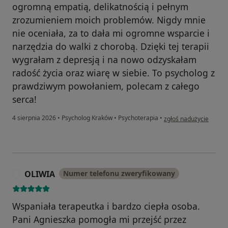
ogromną empatią, delikatnością i pełnym
zrozumieniem moich problemów. Nigdy mnie
nie oceniała, za to dała mi ogromne wsparcie i
narzędzia do walki z chorobą. Dzięki tej terapii
wygrałam z depresją i na nowo odzyskałam
radość życia oraz wiarę w siebie. To psycholog z
prawdziwym powołaniem, polecam z całego
serca!
w opinii użytkownika 
4 sierpnia 2026
•
Psycholog Kraków
•
Psychoterapia
•
zgłoś nadużycie
OLIWIA
Numer telefonu zweryfikowany
O
Wspaniała terapeutka i bardzo ciepła osoba.
Pani Agnieszka pomogła mi przejść przez