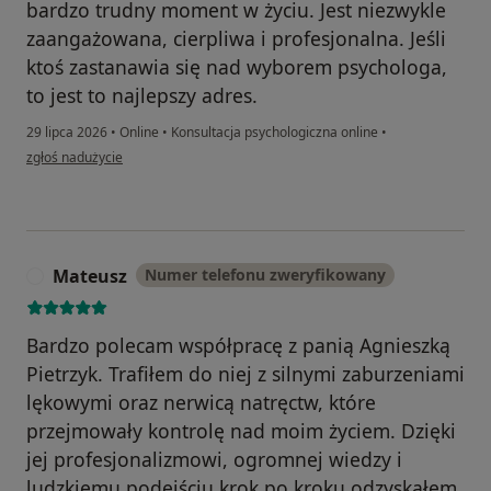
bardzo trudny moment w życiu. Jest niezwykle
zaangażowana, cierpliwa i profesjonalna. Jeśli
ktoś zastanawia się nad wyborem psychologa,
to jest to najlepszy adres.
29 lipca 2026
•
Online
•
Konsultacja psychologiczna online
•
w opinii użytkownika OLIWIA
zgłoś nadużycie
Mateusz
Numer telefonu zweryfikowany
M
Bardzo polecam współpracę z panią Agnieszką
Pietrzyk. Trafiłem do niej z silnymi zaburzeniami
lękowymi oraz nerwicą natręctw, które
przejmowały kontrolę nad moim życiem. Dzięki
jej profesjonalizmowi, ogromnej wiedzy i
ludzkiemu podejściu krok po kroku odzyskałem