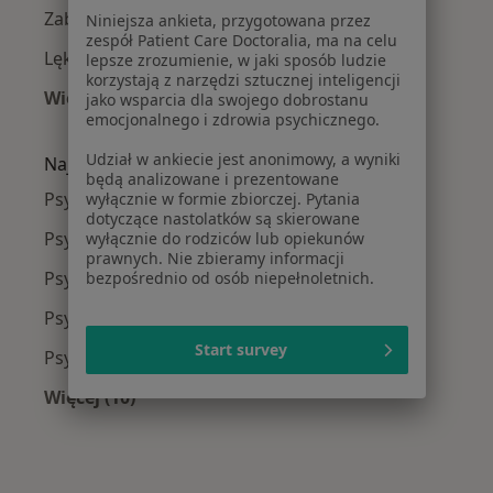
Zaburzenia nastroju w Warszawie
Niniejsza ankieta, przygotowana przez
zespół Patient Care Doctoralia, ma na celu
Lęki w Warszawie
lepsze zrozumienie, w jaki sposób ludzie
korzystają z narzędzi sztucznej inteligencji
Więcej (15)
jako wsparcia dla swojego dobrostanu
emocjonalnego i zdrowia psychicznego.
Więcej w kategorii: Najczęście leczone chorob
Udział w ankiecie jest anonimowy, a wyniki
Najpopularniejsze ubezpieczenia
będą analizowane i prezentowane
Psycholodzy z Medicover w Warszawie
wyłącznie w formie zbiorczej. Pytania
dotyczące nastolatków są skierowane
Psycholodzy z Allianz w Warszawie
wyłącznie do rodziców lub opiekunów
prawnych. Nie zbieramy informacji
Psycholodzy z INTER Polska w Warszawie
bezpośrednio od osób niepełnoletnich.
Psycholodzy z Signal Iduna w Warszawie
Start survey
Psycholodzy z Compensa w Warszawie
Więcej (10)
Więcej w kategorii: Najpopularniejsze ubezpi