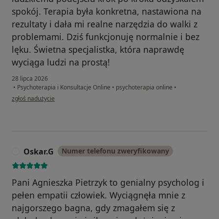
spokój. Terapia była konkretna, nastawiona na
rezultaty i dała mi realne narzędzia do walki z
problemami. Dziś funkcjonuję normalnie i bez
lęku. Świetna specjalistka, która naprawdę
wyciąga ludzi na prostą!
28 lipca 2026
•
Psychoterapia i Konsultacje Online
•
psychoterapia online
•
w opinii użytkownika Mateusz
zgłoś nadużycie
Oskar.G
Numer telefonu zweryfikowany
O
Pani Agnieszka Pietrzyk to genialny psycholog i
pełen empatii człowiek. Wyciągnęła mnie z
najgorszego bagna, gdy zmagałem się z