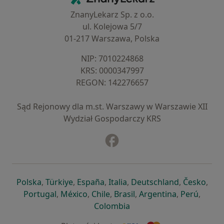
ZnanyLekarz Sp. z o.o.
ul. Kolejowa 5/7
01-217 Warszawa, Polska
NIP: ⁠7010224868
KRS: ⁠0000347997
REGON: ⁠142276657
Sąd Rejonowy dla m.st. Warszawy w Warszawie XII
Wydział Gospodarczy KRS
Facebook
otwiera się w nowej karcie
otwiera się w nowej karcie
otwiera się w nowej karcie
otwiera się w nowej karcie
otwiera się w nowej karci
otwiera się
otwi
Polska
,
Türkiye
,
España
,
Italia
,
Deutschland
,
Česko
,
otwiera się w nowej karcie
otwiera się w nowej karcie
otwiera się w nowej karcie
otwiera się w nowej kar
otwiera się 
otwier
Portugal
,
México
,
Chile
,
Brasil
,
Argentina
,
Perú
,
otwiera się w nowej karc
Colombia