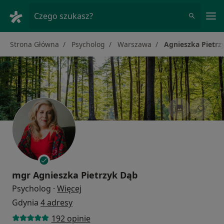
Me
Czego szukasz?
Strona Główna
Psycholog
Warszawa
Agnieszka Pietrz
mgr
Agnieszka Pietrzyk Dąb
O specjalizacjach
Psycholog
·
Więcej
Gdynia
4 adresy
192 opinie