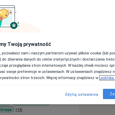
sytetu Medycznego w Łodzi.
my Twoją prywatność
013 r. - decyzją Rady Wydziału
odzi.
, pozwalasz nam i naszym partnerom używać plików cookie (lub p
ologii.
) do zbierania danych do celów statystycznych i dostarczania treśc
ologii zrealizowana w Klinice
zaje przeglądania stron internetowych. W każdej chwili możesz spr
m Zdrowia Matki Polki w Łodzi.
wać swoje preferencje w ustawieniach. W ustawieniach znajdziesz ró
 niemieckich:
prywatności stron trzecich. Więcej informacji znajdziesz w
polityka
 2008 r.
chland 2008 r.
hilfe, Krankenhaus Hoxter, Hoxter,
Za
Edytuj ustawienia
PMOS)
Mięśniaki macicy
.
a11y_sr_more_diseases
trioza
+16
ilfe Klinikum Westfalen, Dortmund,