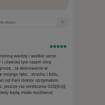
ięcej o opiniach
niach
omną wiedzę i wielkie serce.
r i również tym razem chcę
ozę , za skierowanie w
e mojego lęku , strachu i bólu.
tan od Pani doktor otrzymałam
. Jeszcze raz serdecznie DZIĘKUJĘ
wtedy będę miała możliwość