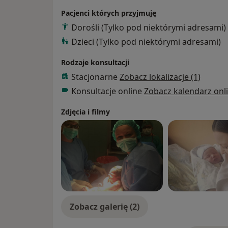
Deutschland 2012 r.
Pacjenci których przyjmuję
Uczestniczka wielu szkoleń i kongresów na
Dorośli (Tylko pod niektórymi adresami)
położnictwa, ultrasonografii oraz medycyny
Dzieci (Tylko pod niektórymi adresami)
Wykonuje zabiegi z zakresu medycyny i gine
Rodzaje konsultacji
Stacjonarne
Zobacz lokalizacje (1)
Konsultacje online
Zobacz kalendarz onl
Zdjęcia i filmy
Zobacz galerię (2)