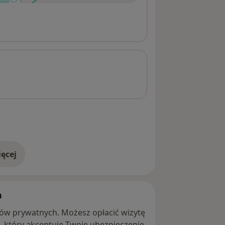
ęcej
adresie
h
ntów prywatnych. Możesz opłacić wizytę
ę, który akceptuje Twoje ubezpieczenie.