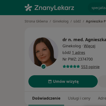
specjaliz
Strona Główna
Ginekolog
Łódź
Agnieszka P
dr n. med.
Agnieszka
O spec
Ginekolog
·
Więcej
Łódź
1 adres
Nr PWZ: 2374700
553 opinie
Umów wizytę
Doświadczenie
Usługi i ceny
Adr