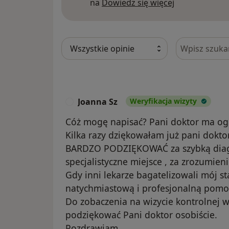
Dowiedz się w
na
Dowiedz się więcej
Szukaj w opi
Joanna Sz
Weryfikacja wizyty
J
Cóż mogę napisać? Pani doktor ma ogr
Kilka razy dziękowałam już pani dokto
BARDZO PODZIĘKOWAĆ za szybką diagn
specjalistyczne miejsce , za zrozumieni
Gdy inni lekarze bagatelizowali mój s
natychmiastową i profesjonalną pomoc
Do zobaczenia na wizycie kontrolnej 
podziękować Pani doktor osobiście.
Pozdrawiam