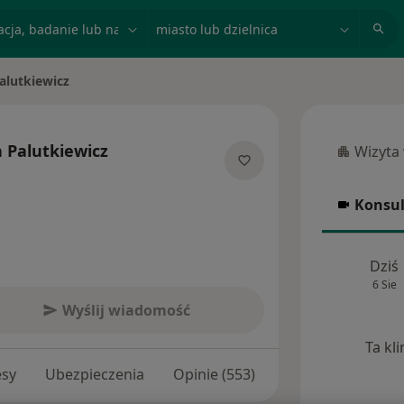
acja, badanie lub nazwisko
miasto lub dzielnica
alutkiewicz
 Palutkiewicz
Wizyta
Wizyta w
jalizacjach
Konsul
Konsulta
Dziś
6 Sie
Wyślij wiadomość
Ta kl
esy
Ubezpieczenia
Opinie (553)