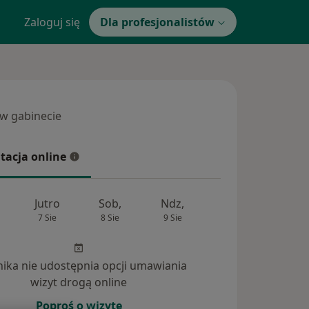
Zaloguj się
Dla profesjonalistów
 w gabinecie
 gabinecie
tacja online
cja online
Jutro
Sob,
Ndz,
Pon,
Wt,
7 Sie
8 Sie
9 Sie
10 Sie
11 Si
inika nie udostępnia opcji umawiania
wizyt drogą online
Poproś o wizytę