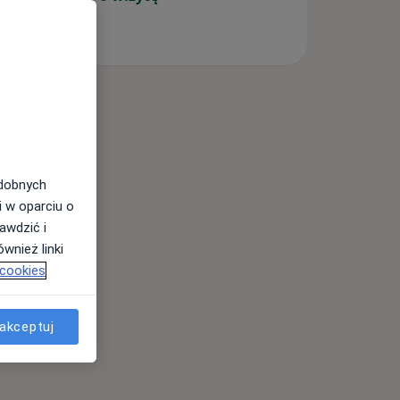
odobnych
i w oparciu o
awdzić i
wnież linki
 cookies
akceptuj