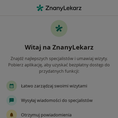
Me
Czego szukasz?
Strona Główna
Radiolog
Mikołów
Agnieszka Łydka
Zmień miasto
Witaj na ZnanyLekarz
Znajdź najlepszych specjalistów i umawiaj wizyty.
Pobierz aplikację, aby uzyskać bezpłatny dostęp do
przydatnych funkcji:
Agnieszka Łydka
O specjalizacjac
W trakcie specjalizacji (Radiolog)
·
Więcej
Łatwo zarządzaj swoimi wizytami
Mikołów
1 adres
Nr PWZ: 3752909
Wysyłaj wiadomości do specjalistów
5 opinii
Otrzymuj powiadomienia