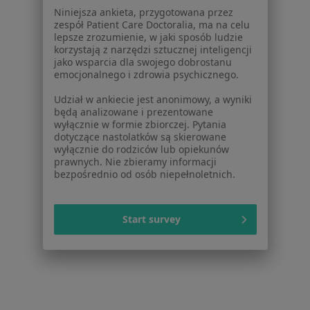
Dostępność
Niniejsza ankieta, przygotowana przez
O nas
zespół Patient Care Doctoralia, ma na celu
lepsze zrozumienie, w jaki sposób ludzie
Praca
Rekrutujemy!
korzystają z narzędzi sztucznej inteligencji
Partnerzy
jako wsparcia dla swojego dobrostanu
Centrum prasowe
emocjonalnego i zdrowia psychicznego.
Kontakt
Udział w ankiecie jest anonimowy, a wyniki
będą analizowane i prezentowane
Dla pacjentów
wyłącznie w formie zbiorczej. Pytania
dotyczące nastolatków są skierowane
Lekarze
wyłącznie do rodziców lub opiekunów
Placówki medyczne
prawnych. Nie zbieramy informacji
bezpośrednio od osób niepełnoletnich.
Pytania i odpowiedzi
Usługi i zabiegi
Choroby
Start survey
Pomoc
Aplikacje mobilne
Blog dla pacjentów
Dla profesjonalistów
Cennik