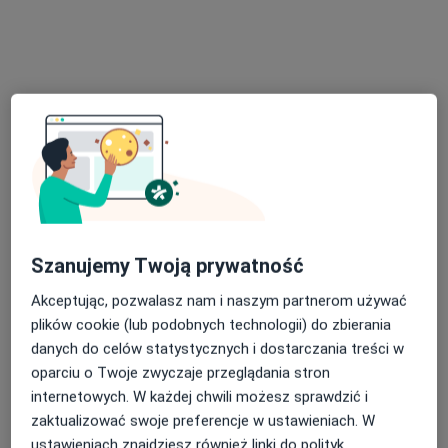
170 zł
Szczegóły
USG jąder - dzieci
Umów wizytę
170 zł
Szczegóły
USG opłucnej dzieci
Umów wizytę
150 zł
Szczegóły
USG przezciemiączkowe
Umów wizytę
180 zł
Szczegóły
Szanujemy Twoją prywatność
Akceptując, pozwalasz nam i naszym partnerom używać
USG Płuc u dzieci
plików cookie (lub podobnych technologii) do zbierania
Umów wizytę
170 zł
Szczegóły
danych do celów statystycznych i dostarczania treści w
oparciu o Twoje zwyczaje przeglądania stron
internetowych. W każdej chwili możesz sprawdzić i
+ 5 usług
zaktualizować swoje preferencje w ustawieniach. W
ustawieniach znajdziesz również linki do polityk