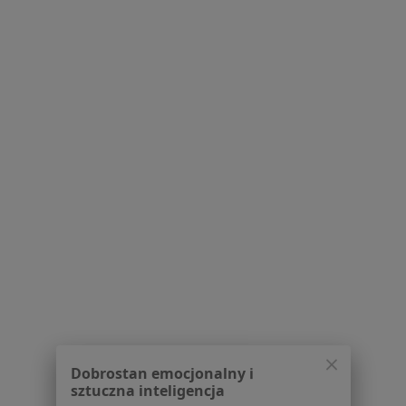
MEDYCZNY - II w Mikołowie
Radiolodzy z IMed24 w Mikołowie
Więcej (1)
Więcej w kategorii: Najpopularniejsze ubezpie
Serwis
Regulamin
Polityka prywatności pacjentów
Polityka prywatności profesjonalistów
Polityka prywatności dla profesjonalistów, których
dane pozyskaliśmy samodzielnie
Polityka cookies
Dobrostan emocjonalny i
sztuczna inteligencja
Jak działają wyniki wyszukiwania