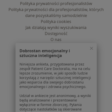
Polityka prywatności profesjonalistów
Polityka prywatności dla profesjonalistów, których
dane pozyskaliśmy samodzielnie
Polityka cookies
Jak działają wyniki wyszukiwania
Dostępność
O nas
Praca
Rekrutujemy!
Dobrostan emocjonalny i
Partnerzy
sztuczna inteligencja
Centrum prasowe
Kontakt
Niniejsza ankieta, przygotowana przez
zespół Patient Care Doctoralia, ma na celu
Dla pacjentów
lepsze zrozumienie, w jaki sposób ludzie
korzystają z narzędzi sztucznej inteligencji
jako wsparcia dla swojego dobrostanu
Lekarze
emocjonalnego i zdrowia psychicznego.
Placówki medyczne
Pytania i odpowiedzi
Udział w ankiecie jest anonimowy, a wyniki
będą analizowane i prezentowane
Usługi i zabiegi
wyłącznie w formie zbiorczej. Pytania
Choroby
dotyczące nastolatków są skierowane