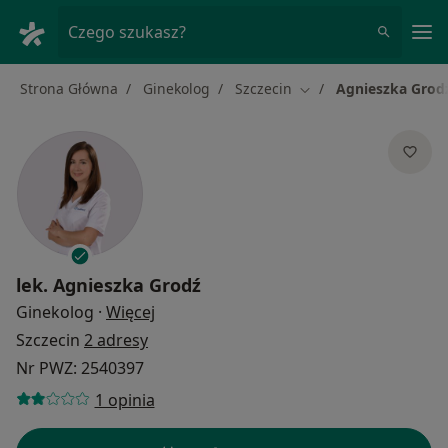
Me
Czego szukasz?
Strona Główna
Ginekolog
Szczecin
Agnieszka Grod
Zmień miasto
lek.
Agnieszka Grodź
O specjalizacjach
Ginekolog
·
Więcej
Szczecin
2 adresy
Nr PWZ: 2540397
1 opinia