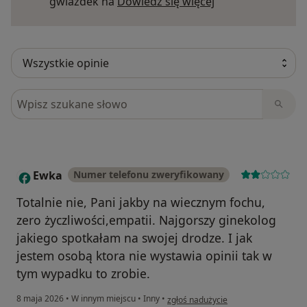
Dowiedz się więce
gwiazdek na
Dowiedz się więcej
Szukaj w opiniach
Ewka
Numer telefonu zweryfikowany
E
Totalnie nie, Pani jakby na wiecznym fochu,
zero życzliwości,empatii. Najgorszy ginekolog
jakiego spotkałam na swojej drodze. I jak
jestem osobą ktora nie wystawia opinii tak w
tym wypadku to zrobie.
w opinii użytkownika Ewka
8 maja 2026
•
W innym miejscu
•
Inny
•
zgłoś nadużycie