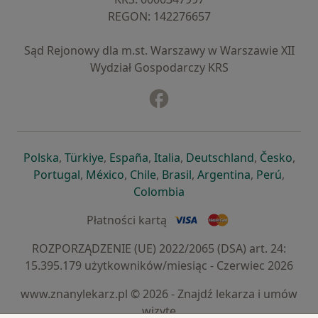
REGON: ⁠142276657
Sąd Rejonowy dla m.st. Warszawy w Warszawie XII
Wydział Gospodarczy KRS
Facebook
otwiera się w nowej karcie
otwiera się w nowej karcie
otwiera się w nowej karcie
otwiera się w nowej karcie
otwiera się w nowej karci
otwiera się
otwi
Polska
,
Türkiye
,
España
,
Italia
,
Deutschland
,
Česko
,
otwiera się w nowej karcie
otwiera się w nowej karcie
otwiera się w nowej karcie
otwiera się w nowej kar
otwiera się 
otwier
Portugal
,
México
,
Chile
,
Brasil
,
Argentina
,
Perú
,
otwiera się w nowej karc
Colombia
Płatności kartą
ROZPORZĄDZENIE (UE) 2022/2065 (DSA) art. 24:
15.395.179 użytkowników/miesiąc - Czerwiec 2026
www.znanylekarz.pl © 2026 - Znajdź lekarza i umów
wizytę