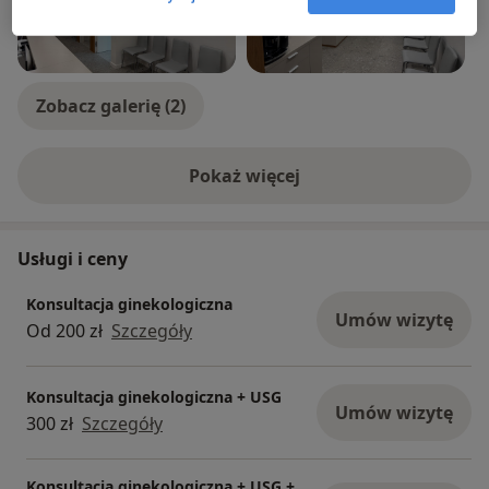
Zobacz galerię (2)
Pokaż więcej
o doświadczeniu
Usługi i ceny
Konsultacja ginekologiczna
Umów wizytę
Od 200 zł
Szczegóły
Konsultacja ginekologiczna + USG
Umów wizytę
300 zł
Szczegóły
Konsultacja ginekologiczna + USG +