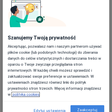
Położnictwo i ginekologia
Ginekologia onkologiczna
Główne obszary pomocy
Grzybica pochwy
Bolesne miesiączkowanie
Endometrioza
Zaburzenia miesiączkowania
Szanujemy Twoją prywatność
a11
Zespół policystycznych jajników (PCOS / PMOS)
+56
Akceptując, pozwalasz nam i naszym partnerom używać
plików cookie (lub podobnych technologii) do zbierania
Pacjenci których przyjmuję
danych do celów statystycznych i dostarczania treści w
Dorośli (Tylko pod niektórymi adresami)
oparciu o Twoje zwyczaje przeglądania stron
internetowych. W każdej chwili możesz sprawdzić i
Rodzaje konsultacji
zaktualizować swoje preferencje w ustawieniach. W
Stacjonarne
Zobacz lokalizacje (1)
ustawieniach znajdziesz również linki do polityk
prywatności stron trzecich. Więcej informacji znajdziesz
Zdjęcia i filmy
w
polityka cookies
Zaakceptuj
Edytuj ustawienia