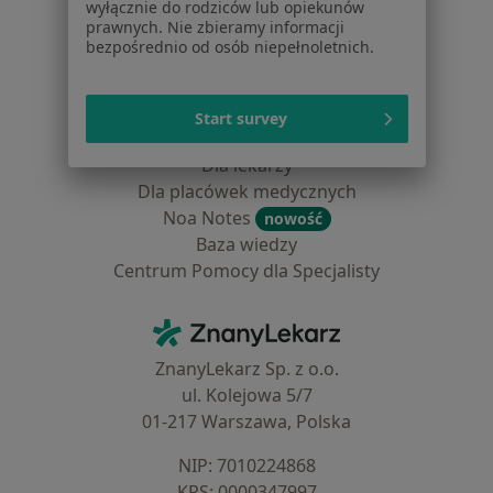
Pomoc
wyłącznie do rodziców lub opiekunów
prawnych. Nie zbieramy informacji
Aplikacje mobilne
bezpośrednio od osób niepełnoletnich.
Blog dla pacjentów
Dla profesjonalistów
Start survey
Cennik
Dla lekarzy
Dla placówek medycznych
Noa Notes
nowość
Baza wiedzy
Centrum Pomocy dla Specjalisty
Kontakt
ZnanyLekarz - Strona główna
ZnanyLekarz Sp. z o.o.
ul. Kolejowa 5/7
01-217 Warszawa, Polska
NIP: ⁠7010224868
KRS: ⁠0000347997