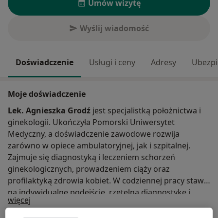
Umów wizytę
Wyślij wiadomość
Doświadczenie
Usługi i ceny
Adresy
Ubezpi
Moje doświadczenie
Lek. Agnieszka Grodź
jest specjalistką położnictwa i
ginekologii. Ukończyła Pomorski Uniwersytet
Medyczny, a doświadczenie zawodowe rozwija
zarówno w opiece ambulatoryjnej, jak i szpitalnej.
Zajmuje się diagnostyką i leczeniem schorzeń
ginekologicznych, prowadzeniem ciąży oraz
profilaktyką zdrowia kobiet. W codziennej pracy stawia
na indywidualne podejście, rzetelną diagnostykę i
O mnie
więcej
prowadzenie pacjentek zgodnie z aktualnymi
standardami medycznymi.
Zakres porad