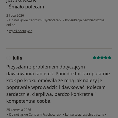
. Śmiało polecam
2 lipca 2026
•
Dolnośląskie Centrum Psychoterapii
•
Konsultacja psychiatryczna
online
w opinii użytkownika Marta
•
zgłoś nadużycie
Julia
J
Przyszłam z problemem dotyczącym
dawkowania tabletek. Pani doktor skrupulatnie
krok po kroku omówiła ze mną jak należy je
poprawnie wprowadzić i dawkować. Polecam
serdecznie, cierpliwa, bardzo konkretna i
kompetentna osoba.
25 czerwca 2026
•
Dolnośląskie Centrum Psychoterapii
•
konsultacja psychiatryczna
•