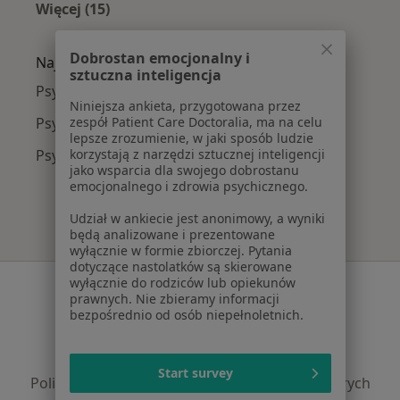
Więcej (15)
Więcej w kategorii: Najczęście leczone chorob
Dobrostan emocjonalny i
Najpopularniejsze ubezpieczenia
sztuczna inteligencja
Psychiatrzy z Medicover w Wrocławiu
Niniejsza ankieta, przygotowana przez
zespół Patient Care Doctoralia, ma na celu
Psychiatrzy z INTER Polska w Wrocławiu
lepsze zrozumienie, w jaki sposób ludzie
korzystają z narzędzi sztucznej inteligencji
Psychiatrzy z Signal Iduna w Wrocławiu
jako wsparcia dla swojego dobrostanu
emocjonalnego i zdrowia psychicznego.
Udział w ankiecie jest anonimowy, a wyniki
będą analizowane i prezentowane
wyłącznie w formie zbiorczej. Pytania
dotyczące nastolatków są skierowane
wyłącznie do rodziców lub opiekunów
Serwis
prawnych. Nie zbieramy informacji
bezpośrednio od osób niepełnoletnich.
Regulamin
Polityka prywatności pacjentów
Polityka prywatności profesjonalistów
Start survey
Polityka prywatności dla profesjonalistów, których