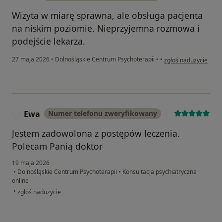
Wizyta w miarę sprawna, ale obsługa pacjenta
na niskim poziomie. Nieprzyjemna rozmowa i
podejście lekarza.
w opinii użytkownika 
27 maja 2026
•
Dolnośląskie Centrum Psychoterapii
•
•
zgłoś nadużycie
Ewa
Numer telefonu zweryfikowany
E
Jestem zadowolona z postępów leczenia.
Polecam Panią doktor
19 maja 2026
•
Dolnośląskie Centrum Psychoterapii
•
Konsultacja psychiatryczna
online
w opinii użytkownika Ewa
•
zgłoś nadużycie