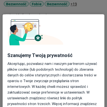
uzyskanie e-recepty, e-zwolnienia, e-skierowania lub
a11y_sr_more_di
Bezsenność
Fobie
Bezsenność
+19
niezbędnych zaświadczeń. Pacjentów przyjmuję
gabinetowo i online w Dolnośląskim Centrum
Pacjenci których przyjmuję
Psychoterapii przy ul. Powstańców Śląskich 28/30
Dorośli
Rodzaje konsultacji
Stacjonarne
Zobacz lokalizacje (2)
Konsultacje online
Zobacz kalendarz online
Szanujemy Twoją prywatność
Zdjęcia i filmy
Akceptując, pozwalasz nam i naszym partnerom używać
plików cookie (lub podobnych technologii) do zbierania
danych do celów statystycznych i dostarczania treści w
oparciu o Twoje zwyczaje przeglądania stron
internetowych. W każdej chwili możesz sprawdzić i
zaktualizować swoje preferencje w ustawieniach. W
ustawieniach znajdziesz również linki do polityk
Zobacz galerię (10)
prywatności stron trzecich. Więcej informacji znajdziesz