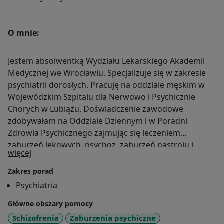
O mnie:
Jestem absolwentką Wydziału Lekarskiego Akademii
Medycznej we Wrocławiu. Specjalizuje się w zakresie
psychiatrii dorosłych. Pracuję na oddziale męskim w
Wojewódzkim Szpitalu dla Nerwowo i Psychicznie
Chorych w Lubiążu. Doświadczenie zawodowe
zdobywałam na Oddziale Dziennym i w Poradni
Zdrowia Psychicznego zajmując się leczeniem
zaburzeń lękowych, psychoz, zaburzeń nastroju i
O mnie
więcej
innych zaburzeń psychicznych, a także pracując z
osobami uzależnionymi w Oddziale Leczenia
Zakres porad
Uzależnień w Legnicy. Jeżeli z przyczyn
Psychiatria
epidemiologicznych lub innych wizyta w kontakcie
Główne obszary pomocy
bezpośrednim nie jest możliwa to zapraszam do
konsultacji online, podczas których jest możliwe
Schizofrenia
Zaburzenia psychiczne