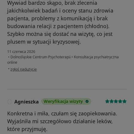
Wywiad bardzo skąpo, brak zlecenia
jakichkolwiek badań i oceny stanu zdrowia
pacjenta, problemy z komunikacją i brak
budowania relacji z pacjentem (chłodno).
Szybko można się dostać na wizytę, co jest
plusem w sytuacji kryzysowej.
11 czerwca 2026
•
Dolnośląskie Centrum Psychoterapii
•
Konsultacja psychiatryczna
online
w opinii użytkownika Julia
•
zgłoś nadużycie
Agnieszka
Weryfikacja wizyty
A
Konkretna i miła, czułam się zaopiekowania.
Wyjaśniła mi szczegółowo działanie leków,
które przyjmuję.