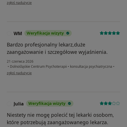
w opinii użytkownika Julia
zgłoś nadużycie
WM
Weryfikacja wizyty
W
Bardzo profesjonalny lekarz,duże
zaangażowanie i szczegółowe wyjaśnienia.
21 czerwca 2026
•
Dolnośląskie Centrum Psychoterapii
•
konsultacja psychiatryczna
•
w opinii użytkownika WM
zgłoś nadużycie
Julia
Weryfikacja wizyty
J
Niestety nie mogę polecić tej lekarki osobom,
które potrzebują zaangażowanego lekarza.