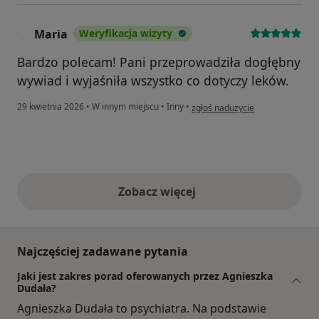
Maria
Weryfikacja wizyty
M
Bardzo polecam! Pani przeprowadziła dogłębny
wywiad i wyjaśniła wszystko co dotyczy leków.
w opinii użytkownika Maria
29 kwietnia 2026
•
W innym miejscu
•
Inny
•
zgłoś nadużycie
Zobacz więcej
opinie powyżej
Najczęściej zadawane pytania
Jaki jest zakres porad oferowanych przez Agnieszka
Dudała?
Agnieszka Dudała to psychiatra. Na podstawie