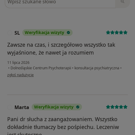
SL
Weryfikacja wizyty
S
Zawsze na czas, i szczegółowo wszystko tak
wyjaśnione, że nawet ja rozumiem
11 lipca 2026
•
Dolnośląskie Centrum Psychoterapii
•
konsultacja psychiatryczna
•
w opinii użytkownika SL
zgłoś nadużycie
Marta
Weryfikacja wizyty
M
Pani dr słucha z zaangażowaniem. Wszystko
dokładnie tłumaczy bez pośpiechu. Leczeniw
jest skuteczne