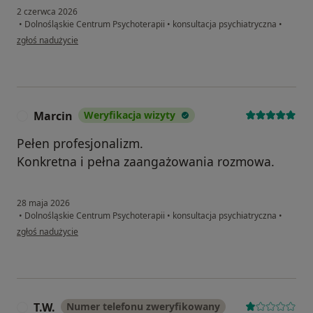
2 czerwca 2026
•
Dolnośląskie Centrum Psychoterapii
•
konsultacja psychiatryczna
•
w opinii użytkownika Agnieszka
zgłoś nadużycie
Marcin
Weryfikacja wizyty
M
Pełen profesjonalizm.
Konkretna i pełna zaangażowania rozmowa.
28 maja 2026
•
Dolnośląskie Centrum Psychoterapii
•
konsultacja psychiatryczna
•
w opinii użytkownika Marcin
zgłoś nadużycie
T.W.
Numer telefonu zweryfikowany
T