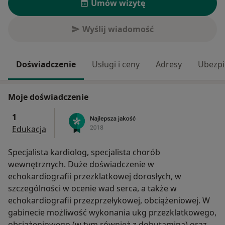
Umów wizytę
Wyślij wiadomość
Doświadczenie
Usługi i ceny
Adresy
Ubezpi
Moje doświadczenie
1
Edukacja
Specjalista kardiolog, specjalista chorób
wewnętrznych. Duże doświadczenie w
echokardiografii przezklatkowej dorosłych, w
szczególności w ocenie wad serca, a także w
echokardiografii przezprzełykowej, obciążeniowej. W
gabinecie możliwość wykonania ukg przezklatkowego,
obciążeniowego (w tym również z dobutaminą) oraz