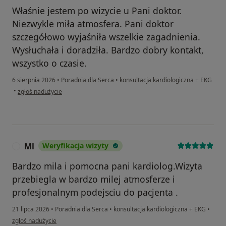
Właśnie jestem po wizycie u Pani doktor.
Niezwykle miła atmosfera. Pani doktor
szczegółowo wyjaśniła wszelkie zagadnienia.
Wysłuchała i doradziła. Bardzo dobry kontakt,
wszystko o czasie.
6 sierpnia 2026
•
Poradnia dla Serca
•
konsultacja kardiologiczna + EKG
w opinii użytkownika Karolina
•
zgłoś nadużycie
Ml
Weryfikacja wizyty
M
Bardzo mila i pomocna pani kardiolog.Wizyta
przebiegla w bardzo milej atmosferze i
profesjonalnym podejsciu do pacjenta .
21 lipca 2026
•
Poradnia dla Serca
•
konsultacja kardiologiczna + EKG
•
w opinii użytkownika Ml
zgłoś nadużycie