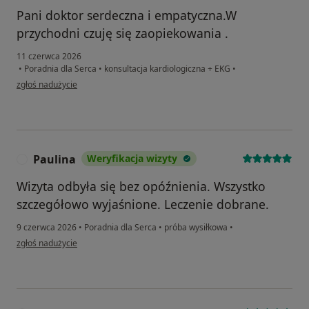
Pani doktor serdeczna i empatyczna.W
przychodni czuję się zaopiekowania .
11 czerwca 2026
•
Poradnia dla Serca
•
konsultacja kardiologiczna + EKG
•
w opinii użytkownika Grażyna
zgłoś nadużycie
Paulina
Weryfikacja wizyty
P
Wizyta odbyła się bez opóźnienia. Wszystko
szczegółowo wyjaśnione. Leczenie dobrane.
9 czerwca 2026
•
Poradnia dla Serca
•
próba wysiłkowa
•
w opinii użytkownika Paulina
zgłoś nadużycie