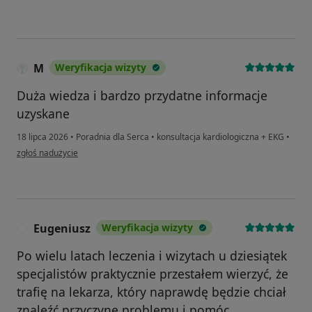
M
Weryfikacja wizyty
Duża wiedza i bardzo przydatne informacje
uzyskane
18 lipca 2026
•
Poradnia dla Serca
•
konsultacja kardiologiczna + EKG
•
w opinii użytkownika M
zgłoś nadużycie
Eugeniusz
Weryfikacja wizyty
E
Po wielu latach leczenia i wizytach u dziesiątek
specjalistów praktycznie przestałem wierzyć, że
trafię na lekarza, który naprawdę będzie chciał
znaleźć przyczynę problemu i pomóc.