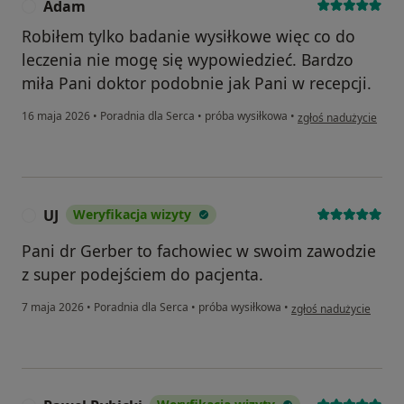
Adam
A
Robiłem tylko badanie wysiłkowe więc co do
leczenia nie mogę się wypowiedzieć. Bardzo
miła Pani doktor podobnie jak Pani w recepcji.
w opinii użytkownik
16 maja 2026
•
Poradnia dla Serca
•
próba wysiłkowa
•
zgłoś nadużycie
UJ
Weryfikacja wizyty
U
Pani dr Gerber to fachowiec w swoim zawodzie
z super podejściem do pacjenta.
w opinii użytkownika U
7 maja 2026
•
Poradnia dla Serca
•
próba wysiłkowa
•
zgłoś nadużycie