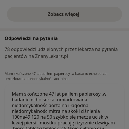
Zobacz więcej
opinie powyżej
Odpowiedzi na pytania
78 odpowiedzi udzielonych przez lekarza na pytania
pacjentów na ZnanyLekarz.pl
Mam skończone 47 lat paliłem papierosy ,w badaniu echo serca -
umiarkowana niedomykalnośc aortalna i
Mam skończone 47 lat paliłem papierosy ,w
badaniu echo serca -umiarkowana
niedomykalnośc aortalna i łagodna
niedomykalnośc mitralna skoki ciśnienia
100na49 120 na 50 szybko się mecze ucisk w
lewej piersi i mostku pracuję fizycznie dzwigam
,biorę tabletki biblock 2,5 Moje pytanie czy