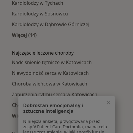
Kardiolodzy w Tychach
Kardiolodzy w Sosnowcu
Kardiolodzy w Dąbrowie Górniczej
Więcej (14)
Więcej w kategorii: W pobliżu Katowic
Najczęście leczone choroby
Nadciśnienie tętnicze w Katowicach
Niewydolność serca w Katowicach
Choroba wieńcowa w Katowicach
Zaburzenia rytmu serca w Katowicach
Choroby serca w Katowicach
Dobrostan emocjonalny i
sztuczna inteligencja
Więcej (15)
Niniejsza ankieta, przygotowana przez
Więcej w kategorii: Najczęście leczone chorob
zespół Patient Care Doctoralia, ma na celu
lepsze zrozumienie, w jaki sposób ludzie