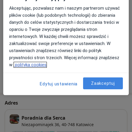
Akceptując, pozwalasz nam i naszym partnerom używać
plików cookie (lub podobnych technologii) do zbierania
ECHO serca
Umów wizytę
200 zł
Szczegóły
danych do celów statystycznych i dostarczania treści w
oparciu o Twoje zwyczaje przeglądania stron
internetowych. W każdej chwili możesz sprawdzić i
EKG - elektrokardiografia
zaktualizować swoje preferencje w ustawieniach. W
Umów wizytę
50 zł
Szczegóły
ustawieniach znajdziesz również linki do polityk
prywatności stron trzecich. Więcej informacji znajdziesz
+ 3 usługi
w
polityka cookies
W jaki sposób ustalane są ceny?
Zaakceptuj
Edytuj ustawienia
Adres
Poradnia dla Serca
Niezapominajek 36,
40-748
Katowice