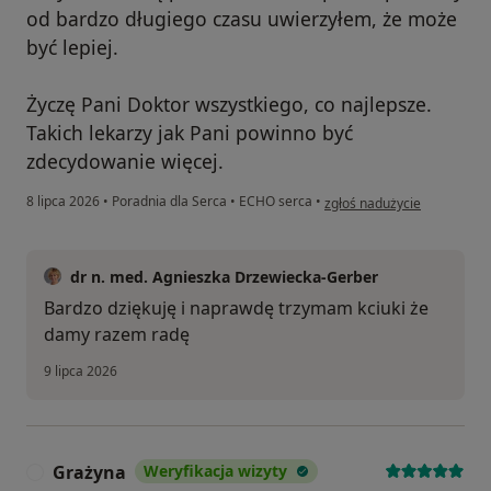
od bardzo długiego czasu uwierzyłem, że może
być lepiej.
Życzę Pani Doktor wszystkiego, co najlepsze.
Takich lekarzy jak Pani powinno być
zdecydowanie więcej.
w opinii użytkownika Eugen
8 lipca 2026
•
Poradnia dla Serca
•
ECHO serca
•
zgłoś nadużycie
dr n. med. Agnieszka Drzewiecka-Gerber
Bardzo dziękuję i naprawdę trzymam kciuki że
damy razem radę
9 lipca 2026
Grażyna
Weryfikacja wizyty
G