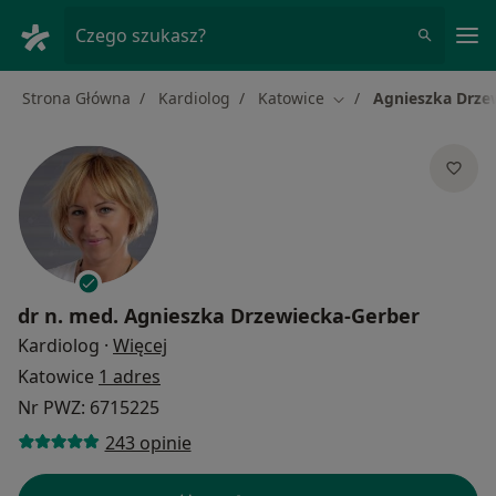
Me
Czego szukasz?
Strona Główna
Kardiolog
Katowice
Agnieszka Drze
Zmień miasto
dr n. med.
Agnieszka Drzewiecka-Gerber
O specjalizacjach
Kardiolog
·
Więcej
Katowice
1 adres
Nr PWZ: 6715225
243 opinie