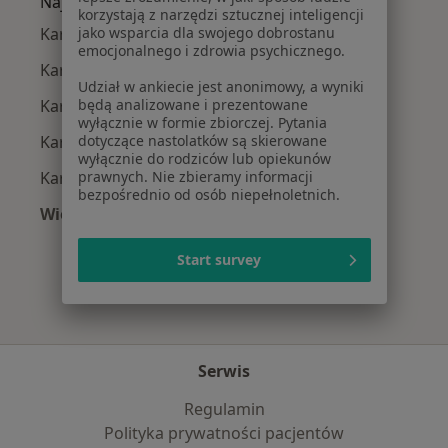
Najpopularniejsze ubezpieczenia
korzystają z narzędzi sztucznej inteligencji
jako wsparcia dla swojego dobrostanu
Kardiolodzy z Allianz w Katowicach
emocjonalnego i zdrowia psychicznego.
Kardiolodzy z POLMED w Katowicach
Udział w ankiecie jest anonimowy, a wyniki
będą analizowane i prezentowane
Kardiolodzy z Signal Iduna w Katowicach
wyłącznie w formie zbiorczej. Pytania
dotyczące nastolatków są skierowane
Kardiolodzy z NFZ w Katowicach
wyłącznie do rodziców lub opiekunów
prawnych. Nie zbieramy informacji
Kardiolodzy z Medica Polska w Katowicach
bezpośrednio od osób niepełnoletnich.
Więcej (12)
Więcej w kategorii: Najpopularniejsze ubezpi
Start survey
Serwis
Regulamin
Polityka prywatności pacjentów