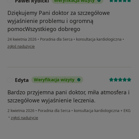
Pawel Rybicki
Weryfikacja wizyty
P
Dziękujemy Pani doktor za szczegółowe
wyjaśnienie problemu i ogromną
pomocWszystkiego dobrego
24 kwietnia 2026
•
Poradnia dla Serca
•
konsultacja kardiologiczna
•
w opinii użytkownika Pawel Rybicki
zgłoś nadużycie
Edyta
Weryfikacja wizyty
E
Bardzo przyjemna pani doktor, miła atmosfera i
szczegółowe wyjaśnienie leczenia.
2 kwietnia 2026
•
Poradnia dla Serca
•
konsultacja kardiologiczna + EKG
w opinii użytkownika Edyta
•
zgłoś nadużycie