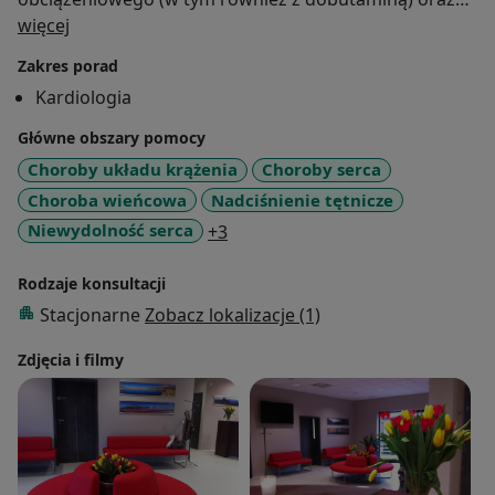
O mnie
ukg przezprzełykowego. Możliwość kwalifikacji do
więcej
zabiegów mało inwazyjnych zastawek serca.
Zakres porad
Zapraszam na stronę www.poradniadlaserca.pl
Kardiologia
Główne obszary pomocy
Choroby układu krążenia
Choroby serca
Choroba wieńcowa
Nadciśnienie tętnicze
a11y_sr_more_diseases
Niewydolność serca
+3
Rodzaje konsultacji
Stacjonarne
Zobacz lokalizacje (1)
Zdjęcia i filmy